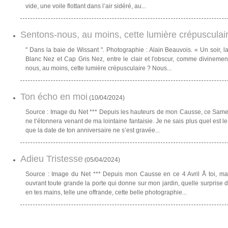
vide, une voile flottant dans l’air sidéré, au...
Sentons-nous, au moins, cette lumière crépusculai
" Dans la baie de Wissant ". Photographie : Alain Beauvois. « Un soir, 
Blanc Nez et Cap Gris Nez, entre le clair et l'obscur, comme divinement
nous, au moins, cette lumière crépusculaire ? Nous...
Ton écho en moi
(
10/04/2024
)
Source : Image du Net *** Depuis les hauteurs de mon Causse, ce Samed
ne t’étonnera venant de ma lointaine fantaisie. Je ne sais plus quel est le 
que la date de ton anniversaire ne s’est gravée...
Adieu Tristesse
(
05/04/2024
)
Source : Image du Net *** Depuis mon Causse en ce 4 Avril Å toi, m
ouvrant toute grande la porte qui donne sur mon jardin, quelle surprise de 
en tes mains, telle une offrande, cette belle photographie...