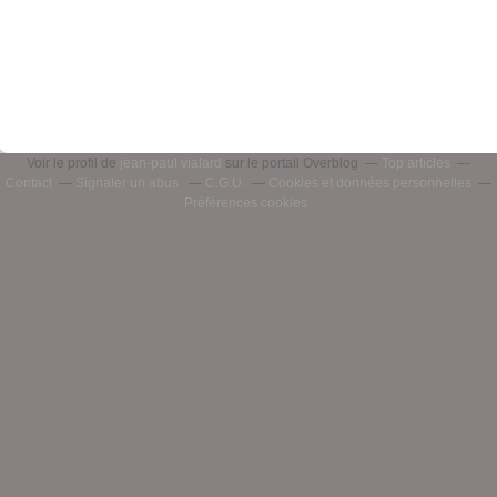
Voir le profil de
jean-paul vialard
sur le portail Overblog
Top articles
Contact
Signaler un abus
C.G.U.
Cookies et données personnelles
Préférences cookies