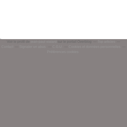
Voir le profil de
jean-paul vialard
sur le portail Overblog
Top articles
Contact
Signaler un abus
C.G.U.
Cookies et données personnelles
Préférences cookies