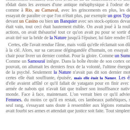
rôdait dans les avenues d'une antique métaphysique à l'odeur de
comme à
Rio
,
au Carnaval
, avec les grincements en plus, les 
essayait de paraître ce que l'on n'était plus, par exemple
un gros Typ
devant
un Casino
ou bien
un Banquier
avec ses stock-options deva
était vain, tout ceci était hautement risible. On avait joué à la roul
actions, on avait thésaurisé tout ce qu'on avait pu pour se sortir 
avait tiré sur la bride de
la Nature
jusqu'à l'épuiser, lui faire rendre l
Certes, elle l'avait rendue l'âme, mais voilà qu'elle réclamait son d
à la clé. Alors, sur sa carcasse dégingandée d'humain, on essayait 
chair pour livrer un dernier combat. Pour la gloire. Comme
un Sum
Comme un
Samouraï
intègre. Dans la boîte étroite de son cortex on
pouvait, on allumait les derniers feux de la volonté, l'ultime énergi
de la psyché. Seulement
la Nature
n'avait pas dit son dernier mot.
certes elle était souffrante, épuisée,
Les é
mais elle était la Nature
.
d'elle avaient affûté ce qu'il fallait de yatagans pour en finir ave
armée de nabots qui n'avait fait que traîner son insuffisance nati
monde. Face à face, maintenant. L'on verrait bien ce qu'il advie
Femmes
, du moins ce qu'il en restait, ces lambeaux pathétiques, 
seul rang, s'essayant sans doute à ressembler aux légions romain
avait fourbi ses armes et attendait que justice soit faite. Tout simple