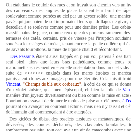
On était dans le couloir des rues et on frayait son chemin vers un h
des caniveaux, des langues de glace faisaient leur bruit de râpe
soulevaient comme portées au ciel par un geyser solide, une manière
pavés qui jonchaient le sol imprimaient leurs quadrillages de givre,
desceller, à se soulever comme pour une dernière prière. Les cabin
massifs pains de glace, comme ceux que des porteurs ramènent des
terrasses des cafés, certains, pris de vitesse par l'irruption soudain
soudés à leur sièges de métal, tenant encore la petite cuillère qui éta
de savants tourbillons, la mare de liquide chaud et réconfortant.
Des Passants
étaient aussi happés en plein vol, pareils à des fla
seul pied, alors que leurs bras pathétiques, comme tenus par
marionnettiste, restaient en éternelle sustentation dans un ciel vid
suite de
>>>>>>>
englués dans les mares étroites et maréca
paraissaient cloués aux nuages pour une éternité. Cela faisait froid
Vincent
,
"Champs de blé aux corbeaux"
, à côté de ce qui se donn
d'un violet sinistre, quasiment épiscopal, eh bien la toile de
Van
manière d'un joyeux divertissement ou bien comme la mise en acte d
Pourtant on essayait de donner le moins de prise aux éléments,
à l'
pourtant on avançait en courbant l'échine, mais rien n'y faisait et c'é
de l'humain qui commençaient à être attaquées.
Des giclées de tibias, des osselets tarsiques et métatarsiques, de
dévissées, des coudes décharnés, des clavicules branlantes, t
sombrement ossuaire, tout ceci avait un air de catacombes avec un