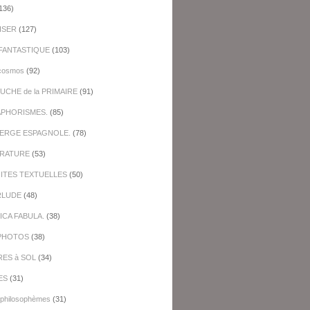
136)
ISER
(127)
FANTASTIQUE
(103)
cosmos
(92)
UCHE de la PRIMAIRE
(91)
APHORISMES.
(85)
BERGE ESPAGNOLE.
(78)
ERATURE
(53)
NITES TEXTUELLES
(50)
RLUDE
(48)
ICA FABULA.
(38)
PHOTOS
(38)
RES à SOL
(34)
ES
(31)
-philosophèmes
(31)