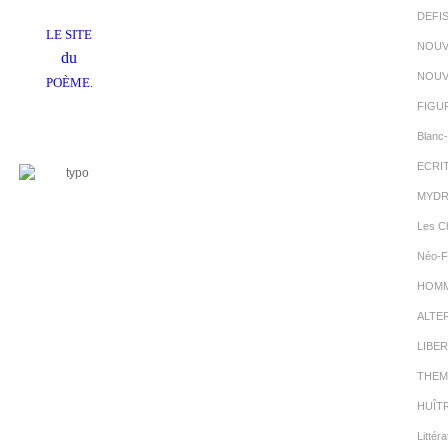
DEFI
LE SITE
NOUV
du
NOUV
POÈME.
FIGU
Blanc-
ECRI
MYDR
Les C
Néo-F
HOMMA
ALTE
LIBER
THEM
HUÎT
Littéra