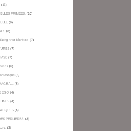
S
(11)
ELLES PRIMÉES.
(10)
ELLE
(9)
RES
(8)
Seing pour l'écriture.
(7)
TURES
(7)
IASE
(7)
hoses
(6)
antastique
(6)
GE A ...
(5)
R EGO
(4)
TINES
(4)
ATIQUES
(4)
RES PERLIERES.
(3)
ture.
(3)