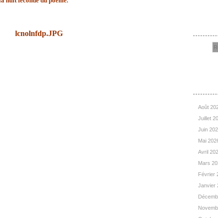
la nuit féconde du poème.
Rec
Arc
Août 20
Juillet 
Juin 20
Mai 202
Avril 20
Mars 2
Février
Janvier
Décemb
Novemb