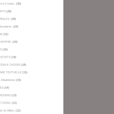
re à 4 mains.
(30)
AITS
(28)
URALES.
(28)
Insulaires.
(24)
IE
(21)
OSOPHIE.
(20)
ES
(19)
SCRITS
(19)
EAUX CHOISIS
(18)
IMIE TEXTUELLE
(15)
s Madeleines
(15)
ES
(14)
DESSINS
(13)
CTIONS.
(12)
ir du Milieu.
(12)