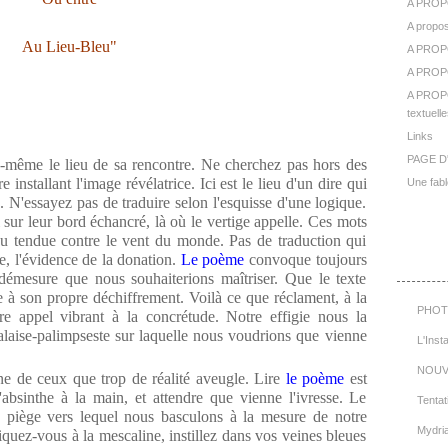
A PROP
A propos
Au Lieu-Bleu"
A PROP
A PROPO
A PROPO
textuelle
Links
PAGE D
le-même le lieu de sa rencontre. Ne cherchez pas hors des
installant l'image révélatrice. Ici est le lieu d'un dire qui
Une fabl
 N'essayez pas de traduire selon l'esquisse d'une logique.
i sur leur bord échancré, là où le vertige appelle. Ces mots
eau tendue contre le vent du monde. Pas de traduction qui
Cat
ice, l'évidence de la donation.
Le poème
convoque toujours
démesure que nous souhaiterions maîtriser. Que le texte
e à son propre déchiffrement. Voilà ce que réclament, à la
PHOT
tre appel vibrant à la concrétude. Notre effigie nous la
falaise-palimpseste sur laquelle nous voudrions que vienne
L'Inst
NOUV
ne de ceux que trop de réalité aveugle. Lire
le poème
est
d'absinthe à la main, et attendre que vienne l'ivresse. Le
Tentat
n piège vers lequel nous basculons à la mesure de notre
Mydri
quez-vous à la mescaline, instillez dans vos veines bleues