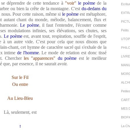
ut se déprendre de cette tendance à
"voir"
le poème
de la
Ecritu
rbre ou bien la crête de la montagne. C'est
du-dedans du
EXTR
à nous. Pour cette raison, même si
le poème
est métaphore,
out autant chant du monde, mélodie, balancement, flux et
PICT
 harmonie.
Le poème
, il faut l'entendre, l'écouter comme
ses modulations infinies, ses élévations, ses chutes, ses
Petits 
rs.
Le poème
est, avant tout, respiration, souffle de l'esprit,
UTOP
de à un autre vide. C'est pour cela que nous disons que
lain-chant, cet hymne de caractère sacré qui s'exhale de la
PHIL
ix intime
de l'homme
. Le mode de relation est donc tissé
LIVR
ent. Chercher
les "apparences"
du poème
est le meilleur
que, par essence, il ne saurait avoir.
MANU
MORC
Sur le Fil
ALCH
Ou entre
Petite
Au Lieu-Bleu
CART
MES 
Là, seulement, est
BIOFI
:
La Cha