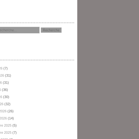
hercher
hives
26
(7)
2026
(31)
26
(31)
6
(36)
26
(30)
026
(32)
 2026
(26)
 2026
(14)
re 2025
(5)
re 2025
(7)