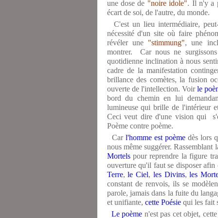
une dose de
"noire idole"
. Il n'y a
écart de soi, de l'autre, du monde.
C'est un lieu intermédiaire, peut
nécessité d'un site où faire phén
révéler une
"stimmung"
, une inc
montrer. Car nous ne surgissons 
quotidienne inclination à nous sen
cadre de la manifestation conting
brillance des comètes, la fusion océ
ouverte de l'intellection. Voir
le poè
bord du chemin en lui demandant
lumineuse qui brille de l'intérieur
Ceci veut dire d'une vision qui s
Poème contre poème.
Car
l'homme est poème
dès lors q
nous même suggérer. Rassemblant l
Mortels
pour reprendre la figure t
ouverture qu'il faut se disposer afi
Terre
,
le Ciel
,
les Divins
,
les Morte
constant de renvois, ils se modèlen
parole, jamais dans la fuite du langag
et unifiante,
cette Poésie
qui les fait
Le poème
n'est pas cet objet, cet