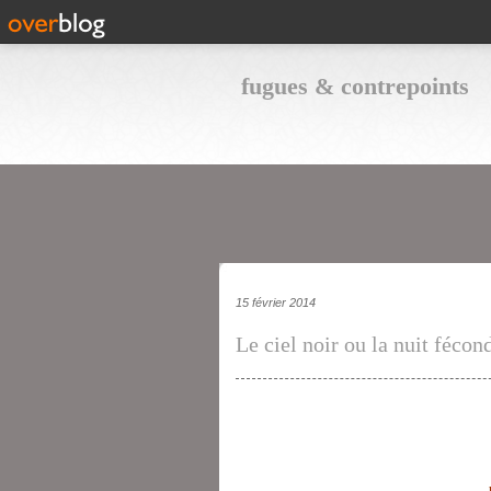
fugues & contrepoints
15 février 2014
Le ciel noir ou la nuit féco