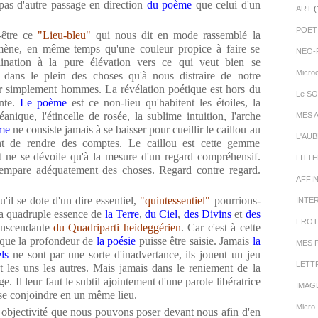
 pas d'autre passage en direction
du poème
que celui d'un
ART
(
POET
-être ce
"Lieu-bleu"
qui nous dit en mode rassemblé la
omène, en même temps qu'une couleur propice à faire se
NEO-
lination à la pure élévation vers ce qui veut bien se
Micro
dans le plein des choses qu'à nous distraire de notre
tir simplement hommes. La révélation poétique est hors du
Le SO
ente.
Le poème
est ce non-lieu qu'habitent les étoiles, la
anique, l'étincelle de rosée, la sublime intuition, l'arche
MES 
me
ne consiste jamais à se baisser pour cueillir le caillou au
L'AU
 de rendre des comptes. Le caillou est cette gemme
 et ne se dévoile qu'à la mesure d'un regard compréhensif.
LITT
'empare adéquatement des choses. Regard contre regard.
AFFI
u'il se dote d'un dire essentiel,
"quintessentiel"
pourrions-
INTE
a quadruple essence de
la Terre
,
du Ciel
,
des Divins
et
des
EROT
ranscendante
du Quadriparti heideggérien
. Car c'est à cette
n que la profondeur de
la poésie
puisse être saisie. Jamais
la
MES 
ls
ne sont par une sorte d'inadvertance, ils jouent un jeu
LETT
t les uns les autres. Mais jamais dans le reniement de la
e. Il leur faut le subtil ajointement d'une parole libératrice
IMAG
 se conjoindre en un même lieu.
Micro
te objectivité que nous pouvons poser devant nous afin d'en