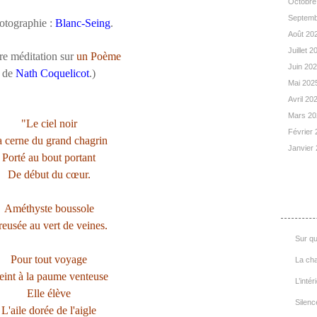
Octobre
Septemb
otographie :
Blanc-Seing
.
Août 20
Juillet 
re méditation sur
un Poème
Juin 20
de
Nath Coquelicot
.)
Mai 202
Avril 20
Mars 2
"Le ciel noir
Février
 cerne du grand chagrin
Janvier
Porté au bout portant
De début du cœur.
List
Améthyste boussole
eusée au vert de veines.
Sur qu
Pour tout voyage
La cha
eint à la paume venteuse
L’intér
Elle élève
Silenc
L'aile dorée de l'aigle