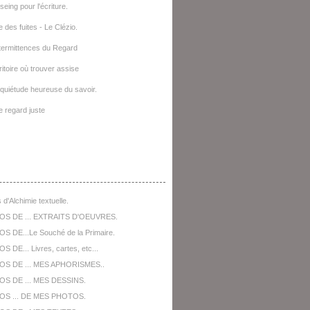
seing pour l'écriture.
e des fuites - Le Clézio.
termittences du Regard
ritoire où trouver assise
quiétude heureuse du savoir.
le regard juste
opos De ...
 d'Alchimie textuelle.
OS DE ... EXTRAITS D'OEUVRES.
S DE...Le Souché de la Primaire.
 DE... Livres, cartes, etc...
OS DE ... MES APHORISMES..
S DE ... MES DESSINS.
OS ... DE MES PHOTOS.