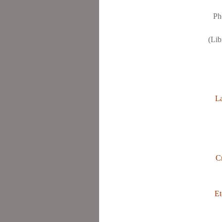
Ph
(Lib
La
Cr
Et