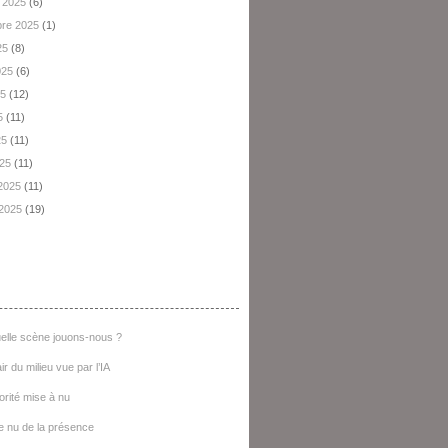
 2025
(6)
re 2025
(1)
25
(8)
2025
(6)
25
(12)
5
(11)
25
(11)
025
(11)
 2025
(11)
 2025
(19)
e D'articles
elle scène jouons-nous ?
ir du milieu vue par l’IA
iorité mise à nu
e nu de la présence