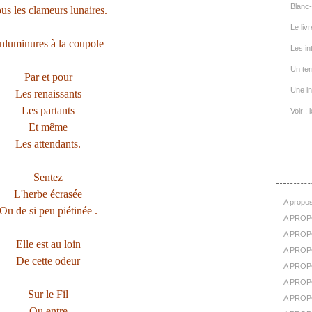
Blanc-
us les clameurs lunaires.
Le livr
nluminures à la coupole
Les in
Un ter
Par et pour
Une in
Les renaissants
Les partants
Voir : 
Et même
Les attendants.
A Pr
Sentez
L'herbe écrasée
A propos
Ou de si peu piétinée .
A PROP
A PROPO
Elle est au loin
A PROPOS
De cette odeur
A PROP
A PROPO
Sur le Fil
A PROP
Ou entre