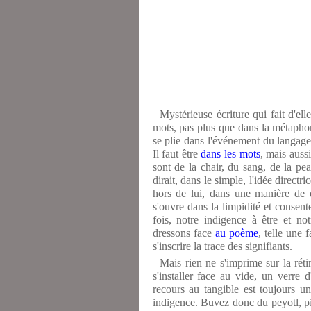
Mystérieuse écriture qui fait d'el
mots, pas plus que dans la métaphore 
se plie dans l'événement du langage.
Il faut être
dans les mots
, mais auss
sont de la chair, du sang, de la p
dirait, dans le simple, l'idée directr
hors de lui, dans une manière de 
s'ouvre dans la limpidité et consent
fois, notre indigence à être et no
dressons face
au poème
, telle une 
s'inscrire la trace des signifiants.
Mais rien ne s'imprime sur la réti
s'installer face au vide, un verre 
recours au tangible est toujours u
indigence. Buvez donc du peyotl, pi