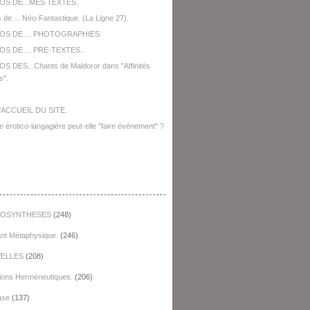
OS DE...MES TEXTES.
 de ... Néo-Fantastique. (La Ligne 27).
OS DE ... PHOTOGRAPHIES.
S DE ... PRE-TEXTES..
S DES...Chants de Maldoror dans "Affinités
s".
'ACCUEIL DU SITE.
e érotico-langagière peut-elle "faire événement" ?
égories
OSYNTHESES
(248)
ant Métaphysique.
(246)
ELLES
(208)
ions Herméneutiques.
(206)
ase
(137)