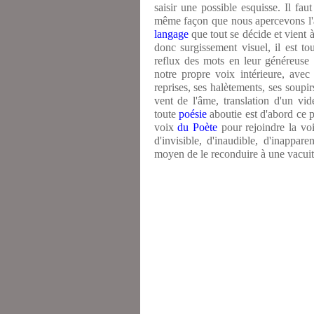
saisir une possible esquisse. Il fa
même façon que nous apercevons l'a
langage
que tout se décide et vient 
donc surgissement visuel, il est t
reflux des mots en leur généreuse
notre propre voix intérieure, avec 
reprises, ses halètements, ses soupi
vent de l'âme, translation d'un vi
toute
poésie
aboutie est d'abord ce p
voix
du Poète
pour rejoindre la vo
d'invisible, d'inaudible, d'inappar
moyen de le reconduire à une vacuité 