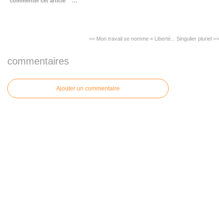
commenter cet article
…
<< Mon travail se nomme « Liberté...
Singulier pluriel >>
commentaires
Ajouter un commentaire