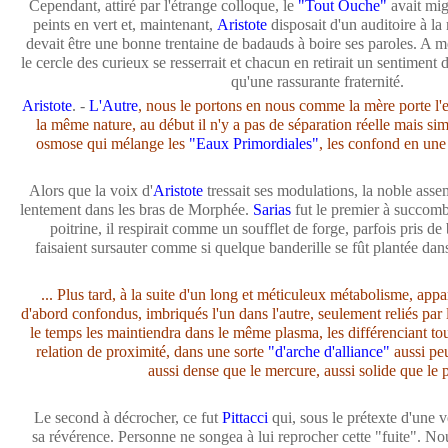
Cependant, attiré par l'étrange colloque, le
"Tout Ouche"
avait mig
peints en vert et, maintenant,
Aristote
disposait d'un auditoire à la
devait être une bonne trentaine de badauds à boire ses paroles. A mes
le cercle des curieux se resserrait et chacun en retirait un sentimen
qu'une rassurante fraternité.
Aristote
. -
L'Autre
, nous le portons en nous comme la mère porte l'e
la même nature, au début il n'y a pas de séparation réelle mais s
osmose qui mélange les
"Eaux Primordiales"
, les confond en une 
Alors que la voix d'
Aristote
tressait ses modulations, la noble ass
lentement dans les bras de Morphée.
Sarias
fut le premier à succom
poitrine, il respirait comme un soufflet de forge, parfois pris de
faisaient sursauter comme si quelque banderille se fût plantée da
... Plus tard, à la suite d'un long et méticuleux métabolisme, appar
d'abord confondus, imbriqués l'un dans l'autre, seulement reliés par l
le temps les maintiendra dans le même plasma, les différenciant tou
relation de proximité, dans une sorte
"d'arche d'alliance"
aussi peu
aussi dense que le mercure, aussi solide que le p
Le second à décrocher, ce fut
Pittacci
qui, sous le prétexte d'une ve
sa révérence. Personne ne songea à lui reprocher cette "fuite". No