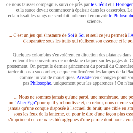
de nous fausser compagnie, suivi de près par
le Crédit
et
l' Horloger
et la sauce devait commencer à épaissir dans les casseroles. La 
éclaircissait les rangs ne semblait nullement émouvoir
le Philosoph
science.
... C'est un jeu qui s'instaure de
Soi
à
Soi
et seul ce jeu permet à
l'
d'apparaître sous les traits qui réalisent son essence et le por
Quelques colombins s'envolèrent en direction des platanes dans
entendit les couvertures de moleskine claquer sur les pages du C
prestement. On perçut le dernier grincement du portail du Cimetièr
tarderait pas à succomber, ce que confirmèrent les lampes de la Plac
comme un vol de moustiques.
Aristote
n'en changea point so
pas
Philosophe
, uniquement pour les apparences ! On n'étai
... Nous ne sommes jamais qu'une paroi, une membrane, une pe
un
"Alter Ego"
pour qu'il y rebondisse et, en retour, nous envoie
jamais qu'une conque disposée à l'accueil du bruit; une cible en att
sous les feux de la lanterne, et, pour le dire d'une façon plus ess
s'impriment en creux les hiéroglyphes d'une parole dont nous avon