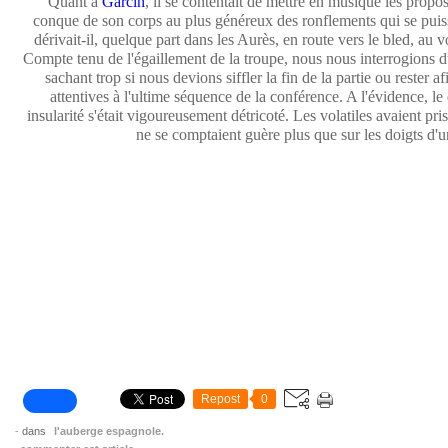
Quant à
Garcin
, il se contentait de mettre en musique les propos
conque de son corps au plus généreux des ronflements qui se puis
dérivait-il, quelque part dans les Aurès, en route vers le bled, au
Compte tenu de l'égaillement de la troupe, nous nous interrogions 
sachant trop si nous devions siffler la fin de la partie ou rester af
attentives à l'ultime séquence de la conférence. A l'évidence, le
insularité s'était vigoureusement détricoté. Les volatiles avaient pri
ne se comptaient guère plus que sur les doigts d'
Repost
0
-
dans
l'auberge espagnole.