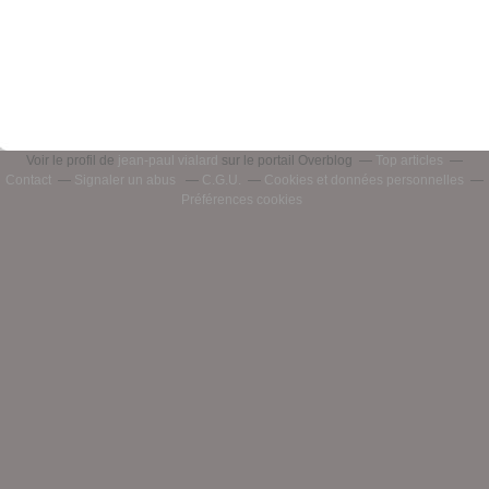
Voir le profil de
jean-paul vialard
sur le portail Overblog
Top articles
Contact
Signaler un abus
C.G.U.
Cookies et données personnelles
Préférences cookies