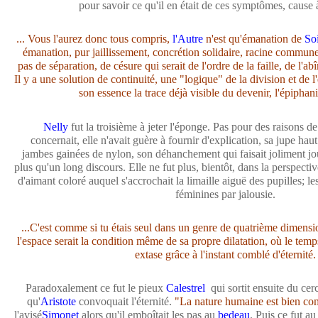
pour savoir ce qu'il en était de ces symptômes, cause à
... Vous l'aurez donc tous compris,
l'Autre
n'est qu'émanation de
So
émanation, pur jaillissement, concrétion solidaire, racine commune.
pas de séparation, de césure qui serait de l'ordre de la faille, de l'abî
Il y a une solution de continuité, une "logique" de la division et de
son essence la trace déjà visible du devenir, l'épiphan
Nelly
fut la troisième à jeter l'éponge. Pas pour des raisons de
concernait, elle n'avait guère à fournir d'explication, sa jupe hau
jambes gainées de nylon, son déhanchement qui faisait joliment jou
plus qu'un long discours. Elle ne fut plus, bientôt, dans la perspect
d'aimant coloré auquel s'accrochait la limaille aiguë des pupilles; le
féminines par jalousie.
...C'est comme si tu étais seul dans un genre de quatrième dimens
l'espace serait la condition même de sa propre dilatation, où le temps
extase grâce à l'instant comblé d'éternité.
Paradoxalement ce fut le pieux
Calestrel
qui sortit ensuite du cer
qu'
Aristote
convoquait l'éternité.
"La nature humaine est bien com
l'avisé
Simonet
alors qu'il emboîtait les pas au
bedeau
. Puis ce fut a