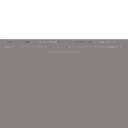
Voir le profil de
jean-paul vialard
sur le portail Overblog
Top articles
Contact
Signaler un abus
C.G.U.
Cookies et données personnelles
Préférences cookies