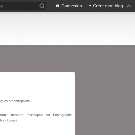
Connexion
+
Créer mon blog
entation
fugues & contrepoints
tion
: Littérature - Philosophie - Art - Photographie
les - Essais