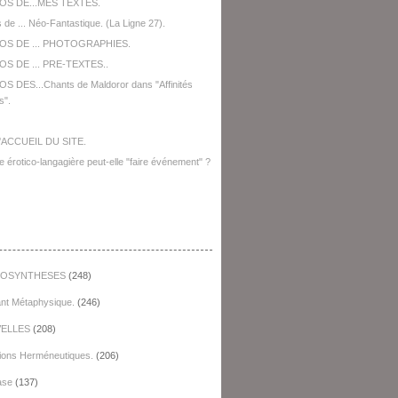
OS DE...MES TEXTES.
 de ... Néo-Fantastique. (La Ligne 27).
OS DE ... PHOTOGRAPHIES.
S DE ... PRE-TEXTES..
S DES...Chants de Maldoror dans "Affinités
s".
'ACCUEIL DU SITE.
e érotico-langagière peut-elle "faire événement" ?
égories
OSYNTHESES
(248)
ant Métaphysique.
(246)
ELLES
(208)
ions Herméneutiques.
(206)
ase
(137)