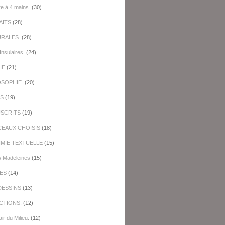
re à 4 mains.
(30)
AITS
(28)
URALES.
(28)
Insulaires.
(24)
IE
(21)
OSOPHIE.
(20)
ES
(19)
SCRITS
(19)
EAUX CHOISIS
(18)
IMIE TEXTUELLE
(15)
s Madeleines
(15)
ES
(14)
DESSINS
(13)
CTIONS.
(12)
ir du Milieu.
(12)