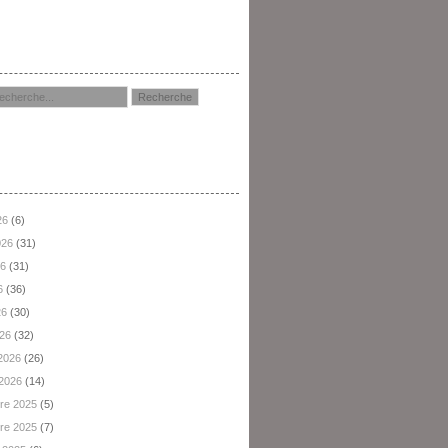
hercher
hives
26
(6)
2026
(31)
26
(31)
6
(36)
26
(30)
026
(32)
 2026
(26)
 2026
(14)
re 2025
(5)
re 2025
(7)