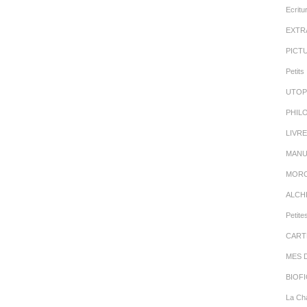
Ecritu
EXTR
PICT
Petits 
UTOP
PHIL
LIVR
MANU
MORC
ALCH
Petite
CART
MES 
BIOFI
La Cha