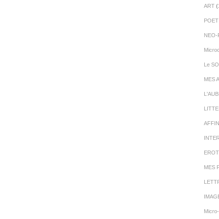
ART
(
POET
NEO-
Micro
Le SO
MES 
L'AU
LITT
AFFI
INTE
EROT
MES 
LETT
IMAG
Micro