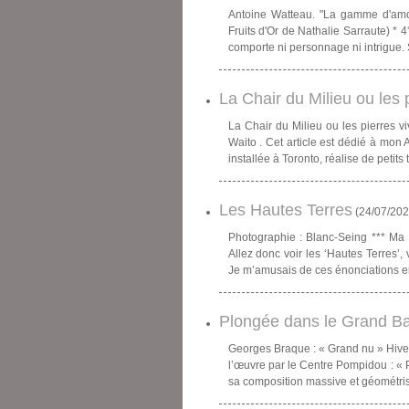
Antoine Watteau. "La gamme d'amo
Fruits d'Or de Nathalie Sarraute) * 
comporte ni personnage ni intrigue. 
La Chair du Milieu ou les p
La Chair du Milieu ou les pierres v
Waito . Cet article est dédié à mon A
installée à Toronto, réalise de petits 
Les Hautes Terres
(
24/07/20
Photographie : Blanc-Seing *** Ma c
Allez donc voir les ‘Hautes Terres’
Je m’amusais de ces énonciations e
Plongée dans le Grand Ba
Georges Braque : « Grand nu » Hiver 
l’œuvre par le Centre Pompidou : « 
sa composition massive et géométrisée