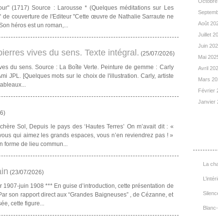
Octobre
ur" (1717) Source : Larousse * (Quelques méditations sur Les
Septemb
4° de couverture de l'Editeur "Cette œuvre de Nathalie Sarraute ne
Août 20
Son héros est un roman,...
Juillet 
Juin 20
ierres vives du sens. Texte intégral.
(
25/07/2026
)
Mai 202
ives du sens. Source : La Boîte Verte. Peinture de gemme : Carly
Avril 20
mi JPL. [Quelques mots sur le choix de l'illustration. Carly, artiste
Mars 2
tableaux...
Février
Janvier
26
)
hère Sol, Depuis le pays des ‘Hautes Terres’ On m’avait dit : «
, vous qui aimez les grands espaces, vous n’en reviendrez pas ! »
List
n forme de lieu commun...
La cha
in
(
23/07/2026
)
L’intér
1907-juin 1908 *** En guise d’introduction, cette présentation de
Silenc
Par son rapport direct aux “Grandes Baigneuses” , de Cézanne, et
, cette figure...
Blanc-