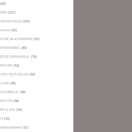
136)
ISER
(127)
FANTASTIQUE
(103)
cosmos
(92)
UCHE de la PRIMAIRE
(91)
APHORISMES.
(85)
BERGE ESPAGNOLE.
(78)
ERATURE
(53)
NITES TEXTUELLES
(50)
RLUDE
(48)
ICA FABULA.
(38)
PHOTOS
(38)
RES à SOL
(34)
ES
(31)
-philosophèmes
(31)