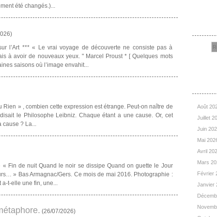
ement été changés.)...
Rec
2026
)
r l’Art *** « Le vrai voyage de découverte ne consiste pas à
s à avoir de nouveaux yeux. " Marcel Proust * [ Quelques mots
nes saisons où l’image envahit...
Arc
u Rien » , combien cette expression est étrange. Peut-on naître de
Août 20
disait le Philosophe Leibniz. Chaque étant a une cause. Or, cet
Juillet 
a cause ? La...
Juin 20
Mai 202
Avril 20
Mars 2
« Fin de nuit Quand le noir se dissipe Quand on guette le Jour
Février
urs… » Bas Armagnac/Gers. Ce mois de mai 2016. Photographie :
a-t-elle une fin, une...
Janvier
Décemb
Novemb
 métaphore.
(
26/07/2026
)