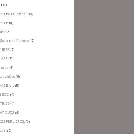
S
(11)
ELLES PRIMÉES.
(10)
ELLE
(9)
RES
(8)
Seing pour l'écriture.
(7)
TURES
(7)
IASE
(7)
hoses
(6)
antastique
(6)
GE A ...
(5)
R EGO
(4)
TINES
(4)
ATIQUES
(4)
RES PERLIERES.
(3)
ture.
(3)