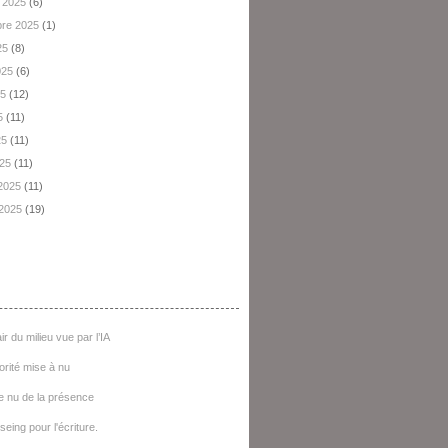
 2025
(6)
re 2025
(1)
25
(8)
2025
(6)
25
(12)
5
(11)
25
(11)
025
(11)
 2025
(11)
 2025
(19)
e D'articles
ir du milieu vue par l’IA
iorité mise à nu
e nu de la présence
seing pour l'écriture.