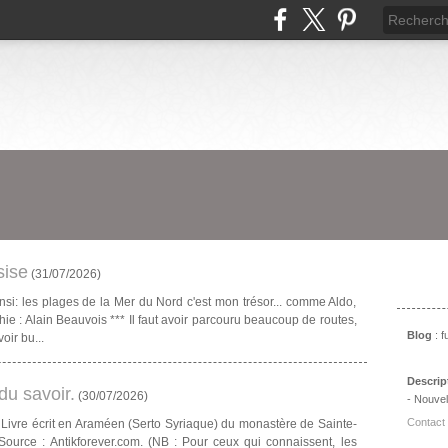
sise
(
31/07/2026
)
Prés
nsi: les plages de la Mer du Nord c'est mon trésor... comme Aldo,
hie : Alain Beauvois *** Il faut avoir parcouru beaucoup de routes,
Blog
: 
oir bu...
Descrip
u savoir.
(
30/07/2026
)
- Nouvel
Contact
Livre écrit en Araméen (Serto Syriaque) du monastère de Sainte-
Source : Antikforever.com. (NB : Pour ceux qui connaissent, les