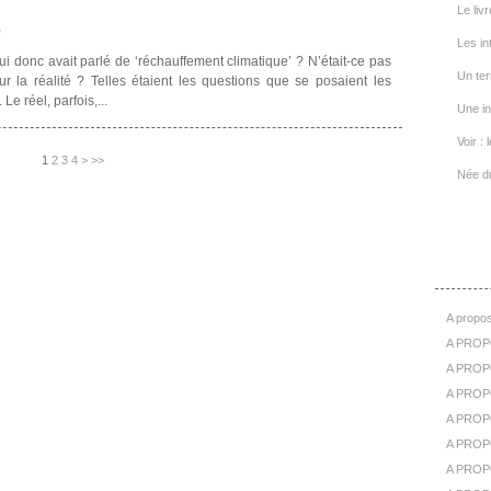
Le livr
)
Les in
ui donc avait parlé de ‘réchauffement climatique’ ? N’était-ce pas
Un ter
r la réalité ? Telles étaient les questions que se posaient les
Le réel, parfois,...
Une in
Voir : 
1
2
3
4
>
>>
Née d
A Pr
A propos
A PROP
A PROPO
A PROPOS
A PROP
A PROPO
A PROP