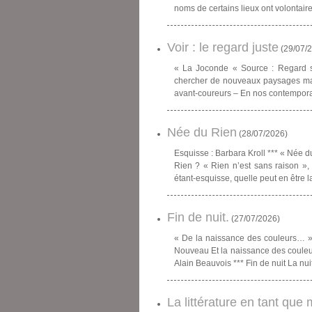
noms de certains lieux ont volontair
Voir : le regard juste
(
29/07/
« La Joconde « Source : Regard su
chercher de nouveaux paysages mai
avant-coureurs – En nos contemporai
Née du Rien
(
28/07/2026
)
Esquisse : Barbara Kroll *** « Née d
Rien ? « Rien n’est sans raison », 
étant-esquisse, quelle peut en être l
Fin de nuit.
(
27/07/2026
)
« De la naissance des couleurs… » 
Nouveau Et la naissance des coule
Alain Beauvois *** Fin de nuit La nuit 
La littérature en tant que