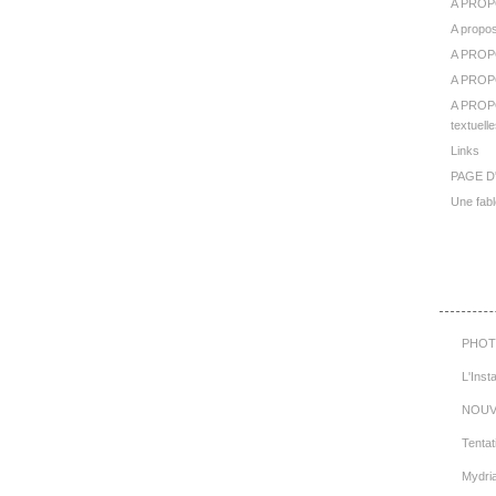
A PROP
A propos
A PROP
A PROPO
A PROPO
textuelle
Links
PAGE D
Une fabl
Cat
PHOT
L'Inst
NOUV
Tentat
Mydri