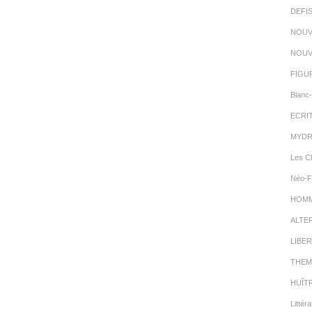
DEFI
NOUV
NOUV
FIGU
Blanc-
ECRI
MYDR
Les C
Néo-F
HOMMA
ALTE
LIBER
THEM
HUÎT
Littéra