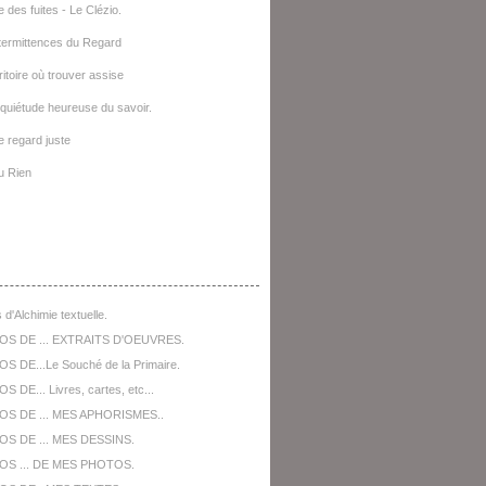
e des fuites - Le Clézio.
termittences du Regard
ritoire où trouver assise
quiétude heureuse du savoir.
le regard juste
u Rien
opos De ...
 d'Alchimie textuelle.
OS DE ... EXTRAITS D'OEUVRES.
S DE...Le Souché de la Primaire.
 DE... Livres, cartes, etc...
OS DE ... MES APHORISMES..
S DE ... MES DESSINS.
OS ... DE MES PHOTOS.