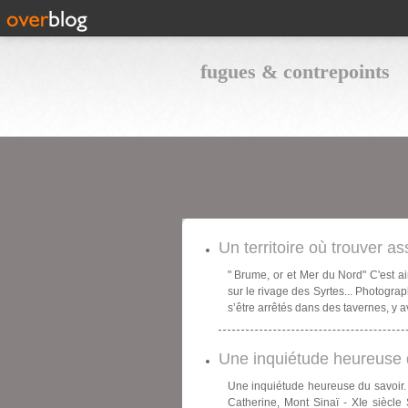
fugues & contrepoints
Un territoire où trouver as
" Brume, or et Mer du Nord" C'est ai
sur le rivage des Syrtes... Photograp
s’être arrêtés dans des tavernes, y av
Une inquiétude heureuse d
Une inquiétude heureuse du savoir. 
Catherine, Mont Sinaï - XIe siècle 