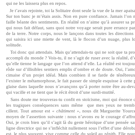
qui ne les laissera plus en repos.
Je t’avais rejointe, toi la Solitaire dont seule la vue de la mer apais
Sur ton banc je m’étais assis. Non en pure confiance. Jamais l’on n
faille béante des sentiments. En réalité on n’aime qu’à assurer sa pr
qui nous fait défaut, sans quoi notre voyage serait pure errance pa
de la terre. Notre corps, nous le lançons dans toutes les directions
qui saisira ici une miette de vent, là le flocon d’un nuage, plus 
solitude.
Toi donc qui attendais. Mais qu’attendais-tu qui ne soit que ta pro
accompli du monde ? Vois-tu, il ne s’agit de ruser avec la réalité, d’
qu’elle tienne le langage que l’on attend d’elle. La réalité est toujo
rôde sur d’illisibles sentiers emplis d’ombre et de doute. Oui, l’amo
cimaise d’un projet idéal. Mais combien il se farde de ténébreux
l’exister le métamorphose, le fait passer de simple esquisse à cette 
glaise dans laquelle nous n’avançons qu’à porter notre être au-dev
qui vacille et ne tient que le récit étroit d’une surdi-mutité.
Sans doute me trouveras-tu confit en stoïcisme, moi qui énonce c
les tragiques conséquences sans même que mes yeux ne trembl
cillent. Tout amour est
« châtiment »
, nous dit Marguerite Yource
moyen de l’assertion suivante : nous n’avons eu le courage d’affro
Oui, je crois bien qu’il s’agit là du geste héroïque d’une pensée s
ligne directrice qui ne s’infléchit nullement sous l’effet d’une dérob
est, le plus souvent, vive comme celle du soleil au zénith. Elle nous