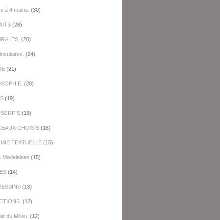
re à 4 mains.
(30)
AITS
(28)
URALES.
(28)
Insulaires.
(24)
IE
(21)
OSOPHIE.
(20)
ES
(19)
SCRITS
(19)
EAUX CHOISIS
(18)
IMIE TEXTUELLE
(15)
s Madeleines
(15)
ES
(14)
DESSINS
(13)
CTIONS.
(12)
ir du Milieu.
(12)