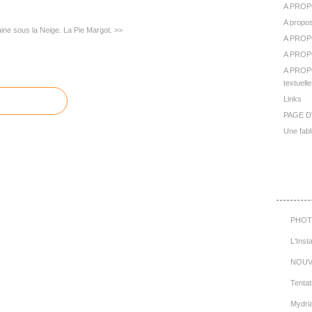
A PROP
A propos
aine sous la Neige.
La Pie Margot. >>
A PROP
A PROPO
A PROPO
textuelle
Links
PAGE D
Une fabl
Cat
PHOT
L'Inst
NOUV
Tentat
Mydri