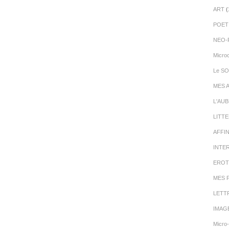
ART
(
POET
NEO-
Micro
Le SO
MES 
L'AU
LITT
AFFI
INTE
EROT
MES 
LETT
IMAG
Micro