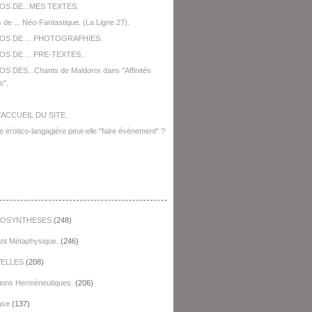
OS DE...MES TEXTES.
 de ... Néo-Fantastique. (La Ligne 27).
OS DE ... PHOTOGRAPHIES.
S DE ... PRE-TEXTES..
S DES...Chants de Maldoror dans "Affinités
s".
'ACCUEIL DU SITE.
e érotico-langagière peut-elle "faire événement" ?
égories
OSYNTHESES
(248)
ant Métaphysique.
(246)
ELLES
(208)
ions Herméneutiques.
(206)
ase
(137)