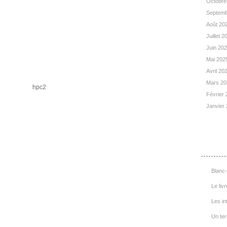
Octobre
Septemb
Août 20
Juillet 
Juin 20
Mai 202
Avril 20
Mars 2
Février
Janvier
List
Blanc-
Le livr
Les in
Un ter