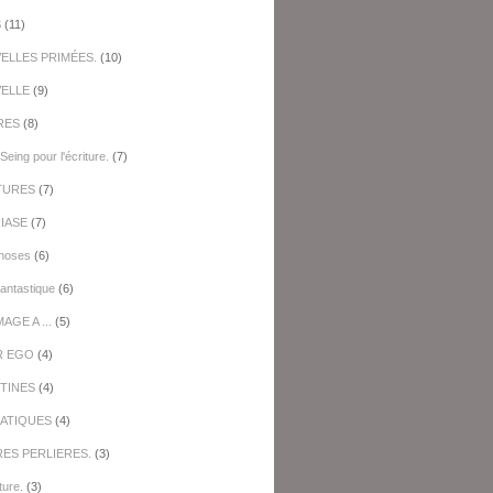
S
(11)
ELLES PRIMÉES.
(10)
ELLE
(9)
RES
(8)
Seing pour l'écriture.
(7)
TURES
(7)
IASE
(7)
hoses
(6)
antastique
(6)
GE A ...
(5)
R EGO
(4)
TINES
(4)
ATIQUES
(4)
RES PERLIERES.
(3)
ture.
(3)