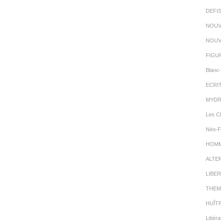
DEFI
NOUV
NOUV
FIGU
Blanc-
ECRI
MYDR
Les C
Néo-F
HOMMA
ALTE
LIBER
THEM
HUÎT
Littéra