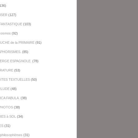
136)
ISER
(127)
FANTASTIQUE
(103)
cosmos
(92)
UCHE de la PRIMAIRE
(91)
APHORISMES.
(85)
BERGE ESPAGNOLE.
(78)
ERATURE
(53)
NITES TEXTUELLES
(50)
RLUDE
(48)
ICA FABULA.
(38)
PHOTOS
(38)
RES à SOL
(34)
ES
(31)
-philosophèmes
(31)