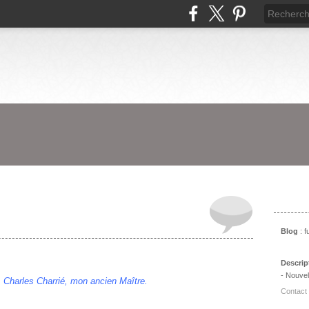
Prés
Blog
: 
Descrip
- Nouvel
mon ancien Maître.
Contact