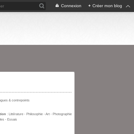
Connexion
+
Créer mon blog
entation
fugues & contrepoints
tion
: Littérature - Philosophie - Art - Photographie
les - Essais