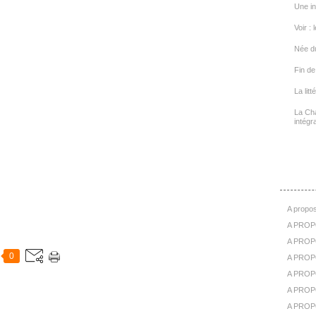
Une in
Voir : 
Née d
Fin de 
La lit
La Cha
intégra
A Pr
A propos
A PROP
A PROPO
0
A PROPOS
A PROP
A PROPO
A PROP