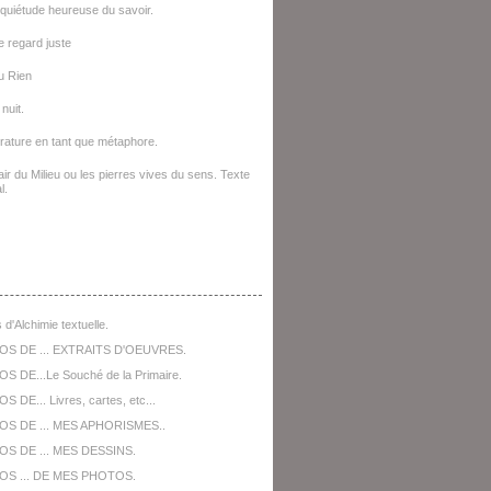
quiétude heureuse du savoir.
le regard juste
u Rien
nuit.
térature en tant que métaphore.
ir du Milieu ou les pierres vives du sens. Texte
l.
opos De ...
 d'Alchimie textuelle.
OS DE ... EXTRAITS D'OEUVRES.
S DE...Le Souché de la Primaire.
 DE... Livres, cartes, etc...
OS DE ... MES APHORISMES..
S DE ... MES DESSINS.
OS ... DE MES PHOTOS.