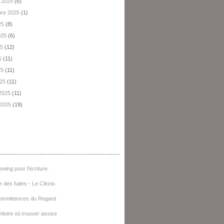
 2025
(6)
re 2025
(1)
25
(8)
2025
(6)
25
(12)
5
(11)
25
(11)
025
(11)
 2025
(11)
 2025
(19)
e D'articles
seing pour l'écriture.
e des fuites - Le Clézio.
termittences du Regard
ritoire où trouver assise