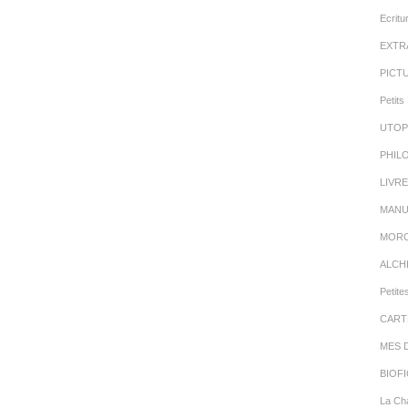
Ecritu
EXTR
PICT
Petits 
UTOP
PHIL
LIVR
MANU
MORC
ALCH
Petite
CART
MES 
BIOFI
La Cha