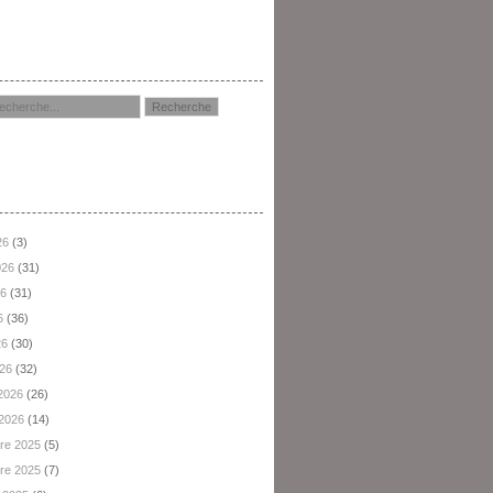
hercher
hives
26
(3)
2026
(31)
26
(31)
6
(36)
26
(30)
026
(32)
 2026
(26)
 2026
(14)
re 2025
(5)
re 2025
(7)