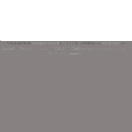
Voir le profil de
jean-paul vialard
sur le portail Overblog
Top articles
Contact
Signaler un abus
C.G.U.
Cookies et données personnelles
Préférences cookies