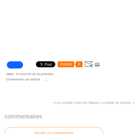
Repost
0
-
dans
le souche de la primaire
commenter cet article
…
<< Le combat contre les Maures.
La sieste de Jeanne. 
commentaires
Ajouter un commentaire