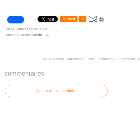
Repost
0
-
dans
affinites textuelles
commenter cet article
…
<< Sénancour - Obermann - Lettre...
Sénancour - Obermann - Let
commentaires
Ajouter un commentaire