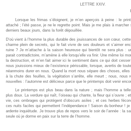
LETTRE XXIV.
Lorsque les frimas s’éloignent, je m’en aperçois à peine : le pr
attaché ; l’été passe, je ne le regrette point. Mais je me plais à marcher
derniers beaux jours, dans la forêt dépouillée.
D’où vient à l’homme la plus durable des jouissances de son cœur, cette
charme plein de secrets, qui le fait vivre de ses douleurs et s’aimer e
ruine ? Je m’attache à la saison heureuse qui bientôt ne sera plus : un i
parait contradictoire, m’amène à elle lorsqu’elle va finir. Une même loi mo
la destruction, et m’en fait aimer ici le sentiment dans ce qui doit cesser
nous jouissions mieux de l’existence périssable, lorsque, avertis de toute
néanmoins durer en nous. Quand la mort nous sépare des choses, elles 
à la chute des feuilles, la végétation s’arrête, elle meurt ; nous, nous
nouvelles : l’automne est délicieux parce que le printemps doit venir enco
Le printemps est plus beau dans la nature ; mais l’homme a telle
plus doux. La verdure qui naît, l’oiseau qui chante, la fleur qui s’ouvre ; et
vie, ces ombrages qui protègent d’obscurs asiles ; et ces herbes fécond
ces nuits faciles qui permettent l’indépendance ! Saison du bonheur ! j
ardente inquiétude. Je trouve plus de repos vers le soir de l’année : la sai
seule où je dorme en paix sur la terre de l’homme.