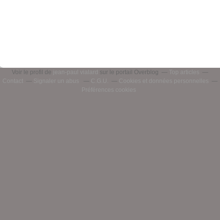
Voir le profil de
jean-paul vialard
sur le portail Overblog
Top articles
Contact
Signaler un abus
C.G.U.
Cookies et données personnelles
Préférences cookies