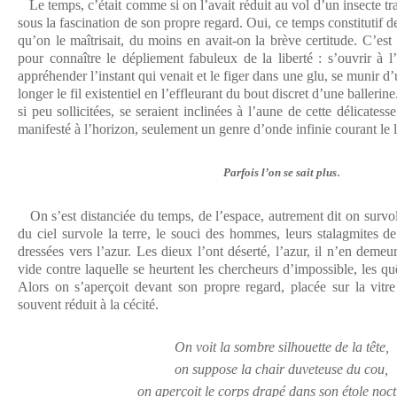
Le temps, c’était comme si on l’avait réduit au vol d’un insecte tr
sous la fascination de son propre regard. Oui, ce temps constitutif d
qu’on le maîtrisait, du moins en avait-on la brève certitude. C’est c
pour connaître le dépliement fabuleux de la liberté : s’ouvrir à l
appréhender l’instant qui venait et le figer dans une glu, se munir d’
longer le fil existentiel en l’effleurant du bout discret d’une ballerine
si peu sollicitées, se seraient inclinées à l’aune de cette délicatess
manifesté à l’horizon, seulement un genre d’onde infinie courant le
.
Parfois l’on se sait plus
On s’est distanciée du temps, de l’espace, autrement dit on survo
du ciel survole la terre, le souci des hommes, leurs stalagmites d
dressées vers l’azur. Les dieux l’ont déserté, l’azur, il n’en deme
vide contre laquelle se heurtent les chercheurs d’impossible, les quê
Alors on s’aperçoit devant son propre regard, placée sur la vitre 
souvent réduit à la cécité.
On voit la sombre silhouette de la tête,
on suppose la chair duveteuse du cou,
on aperçoit le corps drapé dans son étole noc