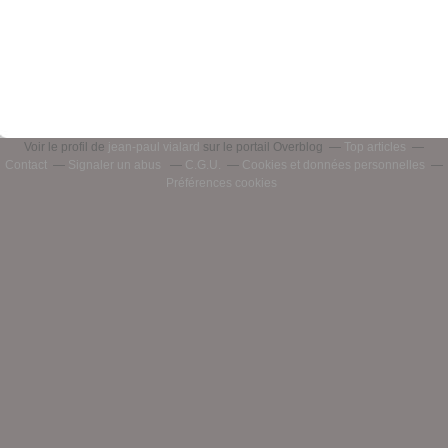
Voir le profil de
jean-paul vialard
sur le portail Overblog
Top articles
Contact
Signaler un abus
C.G.U.
Cookies et données personnelles
Préférences cookies