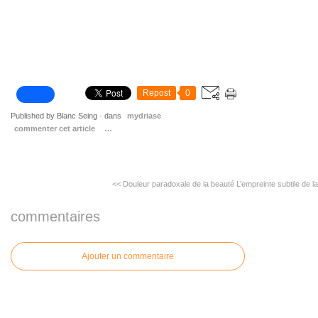
Repost
0
Published by Blanc Seing
-
dans
mydriase
commenter cet article
…
<< Douleur paradoxale de la beauté
L’empreinte subtile de la
commentaires
Ajouter un commentaire