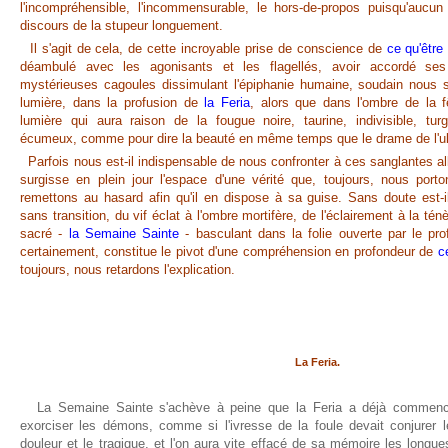
l'incompréhensible, l'incommensurable, le hors-de-propos puisqu'aucun
discours de la stupeur longuement.
Il s'agit de cela, de cette incroyable prise de conscience de
ce qu'être
déambulé avec les agonisants et les flagellés, avoir accordé s
mystérieuses cagoules dissimulant l'épiphanie humaine, soudain nous
lumière, dans la profusion de
la Feria
, alors que dans l'ombre de la fê
lumière qui aura raison de la fougue noire, taurine, indivisible, tu
écumeux, comme pour dire la beauté en même temps que le drame de l'u
Parfois nous est-il indispensable de nous confronter à ces sanglantes a
surgisse en plein jour l'espace d'une vérité que, toujours, nous po
remettons au hasard afin qu'il en dispose à sa guise. Sans doute est-i
sans transition, du vif éclat à l'ombre mortifère, de l'éclairement à la té
sacré -
la Semaine Sainte
- basculant dans la folie ouverte par le pro
certainement, constitue le pivot d'une compréhension en profondeur de
c
toujours, nous retardons l'explication.
La Feria.
La Semaine Sainte
s'achève à peine que la Feria a déjà commenc
exorciser les démons, comme si l'ivresse de la foule devait conjurer l
douleur et le tragique, et l'on aura vite effacé de sa mémoire les long