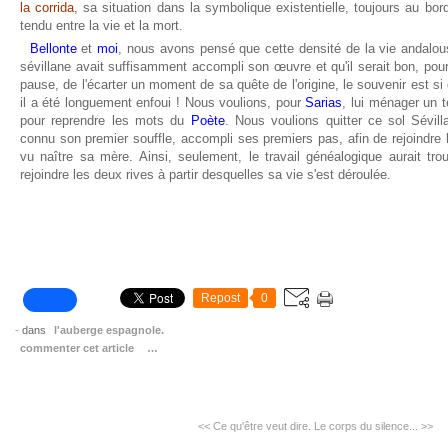
la corrida
, sa situation dans la symbolique existentielle, toujours au bor
tendu entre la vie et la mort.
Bellonte
et
moi
, nous avons pensé que cette densité de la vie andalous
sévillane avait suffisamment accompli son œuvre et qu'il serait bon, pou
pause, de l'écarter un moment de sa quête de l'origine, le souvenir est 
il a été longuement enfoui ! Nous voulions, pour
Sarias
, lui ménager un
pour reprendre les mots du
Poète
. Nous voulions quitter ce sol Sévill
connu son premier souffle, accompli ses premiers pas, afin de rejoindre l
vu naître sa mère. Ainsi, seulement, le travail généalogique aurait tro
rejoindre les deux rives à partir desquelles sa vie s'est déroulée.
Repost
0
-
dans
l'auberge espagnole.
commenter cet article
…
<< Ce qu'être veut dire.
Le corps du silence... >>