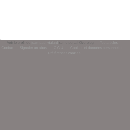
Voir le profil de
jean-paul vialard
sur le portail Overblog
Top articles
Contact
Signaler un abus
C.G.U.
Cookies et données personnelles
Préférences cookies