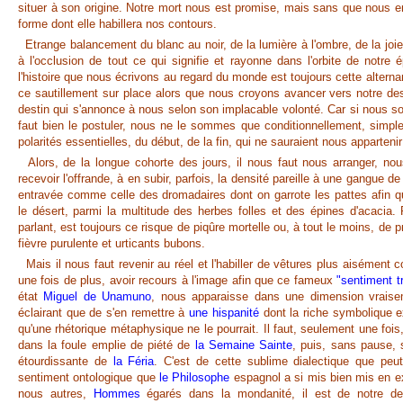
situer à son origine. Notre mort nous est promise, mais sans que nous e
forme dont elle habillera nos contours.
Etrange balancement du blanc au noir, de la lumière à l'ombre, de la joie 
à l'occlusion de tout ce qui signifie et rayonne dans l'orbite de notre é
l'histoire que nous écrivons au regard du monde est toujours cette alter
ce sautillement sur place alors que nous croyons avancer vers notre dest
destin qui s'annonce à nous selon son implacable volonté. Car si nous so
faut bien le postuler, nous ne le sommes que conditionnellement, simp
polarités essentielles, du début, de la fin, qui ne sauraient nous appartenir
Alors, de la longue cohorte des jours, il nous faut nous arranger, no
recevoir l'offrande, à en subir, parfois, la densité pareille à une gangue 
entravée comme celle des dromadaires dont on garrote les pattes afin q
le désert, parmi la multitude des herbes folles et des épines d'acacia. 
parlant, est toujours ce risque de piqûre mortelle ou, à tout le moins, de 
fièvre purulente et urticants bubons.
Mais il nous faut revenir au réel et l'habiller de vêtures plus aisément c
une fois de plus, avoir recours à l'image afin que ce fameux
"sentiment t
état
Miguel de Unamuno
, nous apparaisse dans une dimension vraisem
éclairant que de s'en remettre à
une hispanité
dont la riche symbolique ex
qu'une rhétorique métaphysique ne le pourrait. Il faut, seulement une fois
dans la foule emplie de piété de
la Semaine Sainte
, puis, sans pause, 
étourdissante de
la Féria
. C'est de cette sublime dialectique que peu
sentiment ontologique que
le Philosophe
espagnol a si mis bien mis en 
nous autres,
Hommes
égarés dans la mondanité, il est de notre d