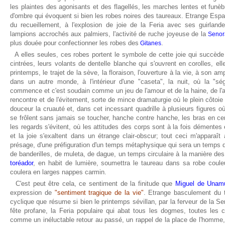
les plaintes des agonisants et des flagellés, les marches lentes et funè
d'ombre qui évoquent si bien les robes noires des taureaux. Etrange Espa
du recueillement, à l'explosion de joie de la Feria avec ses guirland
lampions accrochés aux palmiers, l'activité de ruche joyeuse de la
Senor
plus douée pour confectionner les robes des
.
Gitanes
A elles seules, ces robes portent le symbole de cette joie qui succède à
cintrées, leurs volants de dentelle blanche qui s'ouvrent en corolles, el
printemps, le trajet de la sève, la floraison, l'ouverture à la vie, à son am
dans un autre monde, à l'intérieur d'une "caseta", la nuit, où la "ség
commence et c'est soudain comme un jeu de l'amour et de la haine, de l'att
rencontre et de l'évitement, sorte de mince dramaturgie où le plein côtoie l
douceur la cruauté et, dans cet incessant quadrille à plusieurs figures
se frôlent sans jamais se toucher, hanche contre hanche, les bras en ce
les regards s'évitent, où les attitudes des corps sont à la fois démentes 
et la joie s'exaltent dans un étrange clair-obscur; tout ceci m'apparaît
présage, d'une préfiguration d'un temps métaphysique qui sera un temps 
de banderilles, de muleta, de dague, un temps circulaire à la manière de
toréador
, en habit de lumière, soumettra le taureau dans sa robe couleu
coulera en larges nappes carmin.
C'est peut être cela, ce sentiment de la finitude que
Miguel de Unam
expression de
"sentiment tragique de la vie"
. Etrange basculement du
cyclique que résume si bien le printemps sévillan, par la ferveur de la Se
fête profane, la Feria populaire qui abat tous les dogmes, toutes les c
comme un inéluctable retour au passé, un rappel de la place de l'homme