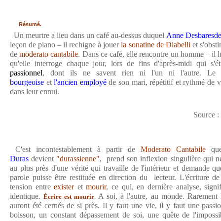
Résumé.
Un meurtre a lieu dans un café au-dessus duquel
Anne Desbaresde
leçon de piano – il rechigne à jouer
la
sonatine
de
Diabelli
et s'obsti
de
moderato cantabile
. Dans ce café, elle rencontre un homme – il l
qu'elle interroge chaque jour, lors de fins d'après-midi qui s'
passionnel
, dont ils ne savent rien ni l'un ni l'autre. Le
bourgeoise
et
l'ancien employé
de son mari, répétitif et rythmé de v
dans leur ennui.
Source :
C'est incontestablement à partir de
Moderato Cantabile
que
Duras
devient
"durassienne"
, prend son inflexion singulière qui ne
au plus près d'une vérité qui travaille de l'intérieur et demande qu
parole puisse être restituée en direction du lecteur. L'écriture d
tension entre
exister
et
mourir
, ce qui, en dernière analyse, signi
identique.
A soi, à l'autre, au monde. Rarement le
Écrire est mourir
.
auront été cernés de si près. Il y faut une vie, il y faut une passion
boisson, un constant dépassement de soi, une quête de l'impossi