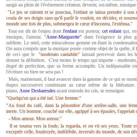
surgir au plein de l'événement créateur, devenir, soi-même, musique 
"Le jeu se ralentit et se ponctua, l'enfant se laissa prendre à son 
coula de ses doigts sans qu'il parût le vouloir, en décider, et sourno
monde une fois de plus, submergea le cœur d'inconnu, l'exténua."
Tout est dit de l'enjeu dont
l'enfant
est porteur,
cet enfant
qui, en 
musique, l'amour, "
Anne-Marguerite"
dans l'exigence la plus gr
sublime. Le miel, cette miraculeuse gemme en étant la condensation
On aura compris que la musique posée comme objet de la quête, il fa
de ceci que le
"moderato cantabile"
laissait percevoir dans les 
donner la définition. C'est moins le tempo qui importe - moderato,
degré de perfection, que sa forme accomplie. Un indépassable en 
l'écriture ou bien ne sera pas !
Mais, maintenant, il faut avancer dans la gamme de ce qui se montr
étapes successives conduisant au cœur même de la littérature.
piano,
Anne Desbaresdes
ayant entendu les cris, se renseigne.
"Quelqu'un qui a été tué. Une femme."
"Au fond du café, dans la pénombre d'une arrière-salle, une femm
inerte. Un homme, couché sur elle, agrippé à ses épaules, l'appelait
- Mon amour. Mon amour."
Il se tourna vers la foule, la regarda, et on vit ses yeux. Toute e
exceptée celle, foudroyée, indélébile, inversée du monde, de son dés