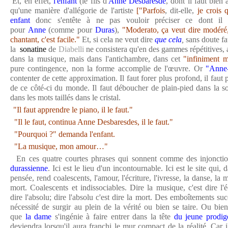
Et, en effet,
l'enfant
(le fils d'
Anne Desbaresde
, dont il faut bien 
qu'une manière d'allégorie de l'artiste
["Parfois
, dit-elle,
je crois 
enfant
donc s'entête à ne pas vouloir préciser ce dont il 
pour
Anne
(comme pour
Duras
),
"Moderato, ça veut dire modéré, 
chantant, c'est facile."
Et, si cela ne veut dire
que cela
,
sans doute fa
la
sonatine
de
Diabelli
ne consistera qu'en des gammes répétitives, 
dans la musique, mais dans l'antichambre, dans cet
"infiniment 
pure contingence, non la forme accomplie de l'œuvre. Or
"Anne-
contenter de cette approximation. Il faut forer plus profond, il faut p
de ce côté-ci du monde. Il faut déboucher de plain-pied dans la son
dans les mots taillés dans le cristal.
"Il faut apprendre le piano, il le faut."
"Il le faut, continua Anne Desbaresdes, il le faut."
"Pourquoi ?" demanda l'enfant.
"La musique, mon amour…"
En ces quatre courtes phrases qui sonnent comme des injonction
durassienne
. Ici est le lieu d'un incontournable. Ici est le site qu
pensée, rend coalescents, l'amour, l'écriture, l'ivresse, la danse, la 
mort. Coalescents et indissociables. Dire la musique, c'est dire l'écr
dire l'absolu; dire l'absolu c'est dire la mort. Des emboîtements suc
nécessité de surgir au plein de la vérité ou bien se taire. Ou b
que
la dame
s'ingénie à faire entrer dans la tête
du jeune prodig
deviendra lorsqu'il aura franchi le mur compact de la réalité. Car il