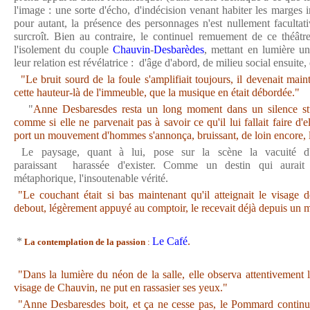
l'image : une sorte d'écho, d'indécision venant habiter les marges i
pour autant, la présence des personnages n'est nullement facultati
surcroît. Bien au contraire, le continuel remuement de ce théâtr
l'isolement du couple
Chauvin
-
Desbarèdes
, mettant en lumière un
leur relation est révélatrice : d'âge d'abord, de milieu social ensuite,
"Le bruit sourd de la foule s'amplifiait toujours, il devenait mai
cette hauteur-là de l'immeuble, que la musique en était débordée."
"
Anne Desbaresdes resta un long moment dans un silence stu
comme si elle ne parvenait pas à savoir ce qu'il lui fallait faire d
port un mouvement d'hommes s'annonça, bruissant, de loin encore, 
Le paysage, quant à lui, pose sur la scène la vacuité d'
paraissant harassée d'exister. Comme un destin qui aurait
métaphorique, l'insoutenable vérité.
"Le couchant était si bas maintenant qu'il atteignait le visage
debout, légèrement appuyé au comptoir, le recevait déjà depuis un
*
Le Café
.
La
contemplation de la passion
:
"Dans la lumière du néon de la salle, elle observa attentivement 
visage de Chauvin, ne put en rassasier ses yeux."
"Anne Desbaresdes boit, et ça ne cesse pas, le Pommard continue