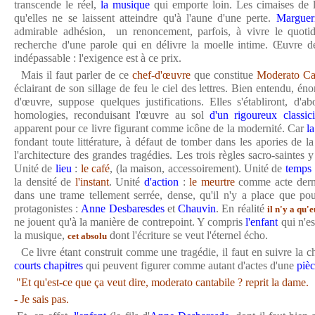
transcende le réel,
la musique
qui emporte loin. Les cimaises de l'
qu'elles ne se laissent atteindre qu'à l'aune d'une perte.
Margueri
admirable adhésion, un renoncement, parfois, à vivre le quoti
recherche d'une parole qui en délivre la moelle intime. Œuvre d
indépassable : l'exigence est à ce prix.
Mais il faut parler de ce
chef-d'œuvre
que constitue
Moderato Ca
éclairant de son sillage de feu le ciel des lettres. Bien entendu, éno
d'œuvre, suppose quelques justifications. Elles s'établiront, d'ab
homologies, reconduisant l'œuvre au sol
d'un rigoureux classic
apparent pour ce livre figurant comme icône de la modernité. Car
l
fondant toute littérature, à défaut de tomber dans les apories de 
l'architecture des grandes tragédies. Les trois règles sacro-saintes y 
Unité de
lieu
:
le café
, (la maison, accessoirement). Unité de
temps
la densité de
l'instant
. Unité
d'action
:
le meurtre
comme acte dernie
dans une trame tellement serrée, dense, qu'il n'y a place que po
protagonistes :
Anne Desbaresdes
et
Chauvin
. En réalité
il n'y a qu'
ne jouent qu'à la manière de contrepoint. Y compris
l'enfant
qui n'e
la musique,
dont l'écriture se veut l'éternel écho.
cet absolu
Ce livre étant construit comme une tragédie, il faut en suivre la c
courts chapitres
qui peuvent figurer comme autant d'actes d'une
pièc
"Et qu'est-ce que ça veut dire, moderato cantabile ? reprit la dame.
- Je sais pas.