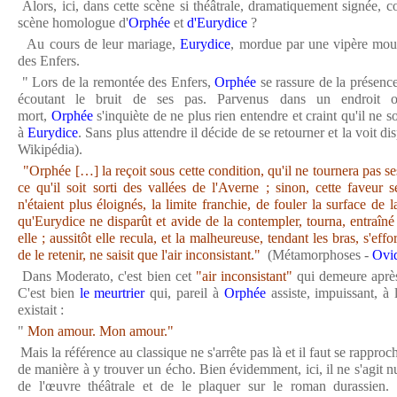
Alors, ici, dans cette scène si théâtrale, dramatiquement signée,
scène homologue d'
Orphée
et
d'Eurydice
?
Au cours de leur mariage,
Eurydice
, mordue par une vipère mour
des Enfers.
" Lors de la remontée des Enfers,
Orphée
se rassure de la présence
écoutant le bruit de ses pas. Parvenus dans un endroit 
mort,
Orphée
s'inquiète de ne plus rien entendre et craint qu'il ne 
à
Eurydice
. Sans plus attendre il décide de se retourner et la voit di
Wikipédia).
"Orphée […] la reçoit sous cette condition, qu'il ne tournera pas se
ce qu'il soit sorti des vallées de l'Averne ; sinon, cette faveur 
n'étaient plus éloignés, la limite franchie, de fouler la surface de 
qu'Eurydice ne disparût et avide de la contempler, tourna, entraîné
elle ; aussitôt elle recula, et la malheureuse, tendant les bras, s'effo
de le retenir, ne saisit que l'air inconsistant."
(Métamorphoses -
Ovi
Dans Moderato, c'est bien cet
"air inconsistant"
qui demeure après
C'est bien
le meurtrier
qui, pareil à
Orphée
assiste, impuissant, à 
existait :
"
Mon amour. Mon amour."
Mais la référence au classique ne s'arrête pas là et il faut se rappro
de manière à y trouver un écho. Bien évidemment, ici, il ne s'agit n
de l'œuvre théâtrale et de le plaquer sur le roman durassien