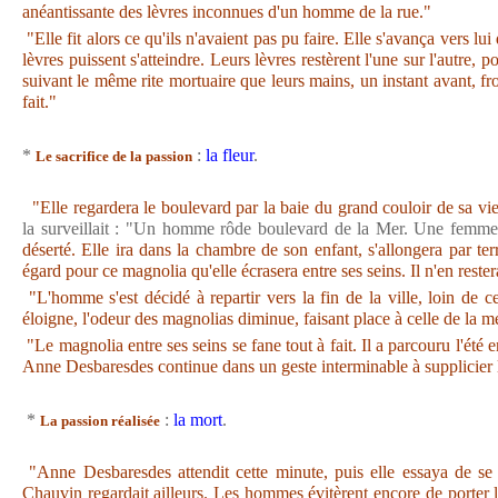
anéantissante des lèvres inconnues d'un homme de la rue."
"Elle fit alors ce qu'ils n'avaient pas pu faire. Elle s'avança vers lu
lèvres puissent s'atteindre. Leurs lèvres restèrent l'une sur l'autre, po
suivant le même rite mortuaire que leurs mains, un instant avant, fro
fait."
*
:
la fleur
.
Le sacrifice de la passion
"Elle regardera le boulevard par la baie du grand couloir de sa v
la surveillait : "Un homme rôde boulevard de la Mer. Une femme 
déserté. Elle ira dans la chambre de son enfant, s'allongera par terr
égard pour ce magnolia qu'elle écrasera entre ses seins. Il n'en rester
"L'homme s'est décidé à repartir vers la fin de la ville, loin de c
éloigne, l'odeur des magnolias diminue, faisant place à celle de la me
"Le magnolia entre ses seins se fane tout à fait. Il a parcouru l'ét
Anne Desbaresdes continue dans un geste interminable à supplicier l
*
:
la mort
.
La passion réalisée
"Anne Desbaresdes attendit cette minute, puis elle essaya de se 
Chauvin regardait ailleurs. Les hommes évitèrent encore de porter 