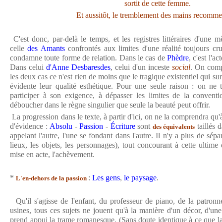
sortit de cette femme.
Et aussitôt, le tremblement des mains recomm
C'est donc, par-delà le temps, et les registres littéraires d'une mê
celle
des Amants
confrontés aux limites d'une réalité toujours cru
condamne toute forme de relation. Dans le cas de
Phèdre
, c'est l'a
Dans celui
d'Anne Desbaresdes
, celui d'un inceste
social
. On comp
les deux cas ce n'est rien de moins que le tragique existentiel qui su
évidente leur qualité esthétique. Pour une seule raison : on ne 
participer à son exigence, à dépasser les limites de la conventi
déboucher dans le règne singulier que seule la beauté peut offrir.
La progression dans le texte, à partir d'ici, on ne la comprendra qu'
d'évidence :
Absolu
-
Passion
-
Écriture
sont
taillés 
des équivalents
appelant l'autre, l'une se fondant dans l'autre. Il n'y a plus de sép
lieux, les objets, les personnages), tout concourant à cette ultime d
mise en acte, l'achèvement.
*
:
Les gens
,
le paysage
.
L'en-dehors de la passion
Qu'il s'agisse de l'enfant, du professeur de piano, de la patronn
usines, tous ces sujets ne jouent qu'à la manière d'un décor, d'une
prend appui la trame romanesque. (Sans doute identique à ce que la