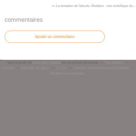
<< La tentation de l'absolu.
Modiano : une esthétique du...
commentaires
Ajouter un commentaire
Voir le profil de
jean-paul vialard
sur le portail Overblog
Top articles
Contact
Signaler un abus
C.G.U.
Cookies et données personnelles
Préférences cookies