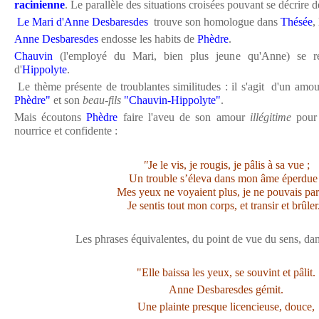
racinienne
. Le parallèle des situations croisées pouvant se décrire de
Le Mari d'Anne Desbaresdes
trouve son homologue dans
Thésée
,
Anne Desbaresdes
endosse les habits de
Phèdre
.
Chauvin
(l'employé du Mari, bien plus jeune qu'Anne) se rec
d'
Hippolyte
.
Le thème présente de troublantes similitudes : il s'agit d'un amo
Phèdre"
et son
beau-fils
"Chauvin-Hippolyte"
.
Mais écoutons
Phèdre
faire l'aveu de son amour
illégitime
pou
nourrice et confidente :
"
Je le vis, je rougis, je pâlis à sa vue ;
Un trouble s’éleva dans mon âme éperdue 
Mes yeux ne voyaient plus, je ne pouvais parl
Je sentis tout mon corps, et transir et brûler
Les phrases équivalentes, du point de vue du sens, da
"Elle baissa les yeux, se souvint et pâlit.
Anne Desbaresdes gémit.
Une plainte presque licencieuse, douce,