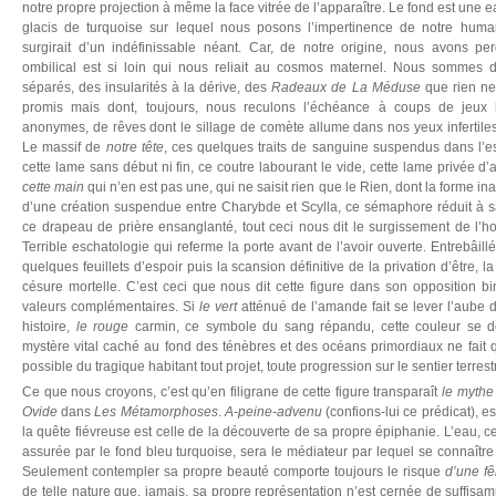
notre propre projection à même la face vitrée de l’apparaître. Le fond est une e
glacis de turquoise sur lequel nous posons l’impertinence de notre human
surgirait d’un indéfinissable néant. Car, de notre origine, nous avons pe
ombilical est si loin qui nous reliait au cosmos maternel. Nous sommes d’
séparés, des insularités à la dérive, des
Radeaux de La Méduse
que rien ne
promis mais dont, toujours, nous reculons l’échéance à coups de jeux 
anonymes, de rêves dont le sillage de comète allume dans nos yeux infertiles
Le massif de
notre tête
, ces quelques traits de sanguine suspendus dans l’e
cette lame sans début ni fin, ce coutre labourant le vide, cette lame privée d
cette main
qui n’en est pas une, qui ne saisit rien que le Rien, dont la forme i
d’une création suspendue entre Charybde et Scylla, ce sémaphore réduit à sa
ce drapeau de prière ensanglanté, tout ceci nous dit le surgissement de l’
Terrible eschatologie qui referme la porte avant de l’avoir ouverte. Entrebâil
quelques feuillets d’espoir puis la scansion définitive de la privation d’être,
césure mortelle. C’est ceci que nous dit cette figure dans son opposition bi
valeurs complémentaires. Si
le vert
atténué de l’amande fait se lever l’aube d’
histoire,
le rouge
carmin, ce symbole du sang répandu, cette couleur se d
mystère vital caché au fond des ténèbres et des océans primordiaux ne fait q
possible du tragique habitant tout projet, toute progression sur le sentier terrest
Ce que nous croyons, c’est qu’en filigrane de cette figure transparaît
le mythe
Ovide
dans
Les Métamorphoses
.
A-peine-advenu
(confions-lui ce prédicat), e
la quête fiévreuse est celle de la découverte de sa propre épiphanie. L’eau, ce
assurée par le fond bleu turquoise, sera le médiateur par lequel se connaître 
Seulement contempler sa propre beauté comporte toujours le risque
d’une fê
de telle nature que, jamais, sa propre représentation n’est cernée de suffisamm