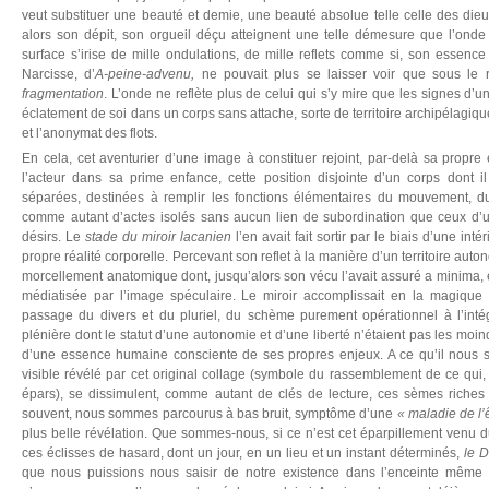
veut substituer une beauté et demie, une beauté absolue telle celle des dieu
alors son dépit, son orgueil déçu atteignent une telle démesure que l’onde
surface s’irise de mille ondulations, de mille reflets comme si, son essence
Narcisse, d’
A-peine-advenu,
ne pouvait plus se laisser voir que sous le
fragmentation
. L’onde ne reflète plus de celui qui s’y mire que les signes d’u
éclatement de soi dans un corps sans attache, sorte de territoire archipélagiqu
et l’anonymat des flots.
En cela, cet aventurier d’une image à constituer rejoint, par-delà sa propre év
l’acteur dans sa prime enfance, cette position disjointe d’un corps dont i
séparées, destinées à remplir les fonctions élémentaires du mouvement, du
comme autant d’actes isolés sans aucun lien de subordination que ceux d’u
désirs. Le
stade du miroir lacanien
l’en avait fait sortir par le biais d’une inté
propre réalité corporelle. Percevant son reflet à la manière d’un territoire auto
morcellement anatomique dont, jusqu’alors son vécu l’avait assuré a minima, 
médiatisée par l’image spéculaire. Le miroir accomplissait en la magique
passage du divers et du pluriel, du schème purement opérationnel à l’inté
plénière dont le statut d’une autonomie et d’une liberté n’étaient pas les moin
d’une essence humaine consciente de ses propres enjeux. A ce qu’il nous s
visible révélé par cet original collage (symbole du rassemblement de ce qui, à
épars), se dissimulent, comme autant de clés de lecture, ces sèmes riches e
souvent, nous sommes parcourus à bas bruit, symptôme d’une
« maladie de l’
plus belle révélation. Que sommes-nous, si ce n’est cet éparpillement venu du 
ces éclisses de hasard, dont un jour, en un lieu et un instant déterminés,
le D
que nous puissions nous saisir de notre existence dans l’enceinte même