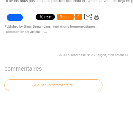
n’avons-nous pas d’espace plus réel que celui-ci. A peine advenus et déjà en 
Repost
0
Published by Blanc Seing
-
dans
tentations herméneutiques.
commenter cet article
…
<< « La Tendresse N° 2 »
Rügen, mon amour >>
commentaires
Ajouter un commentaire