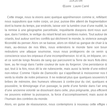
10X16 cm
Œuvre :
Laure Carré
Cette image, nous la vivons avec quelque appréhension comme si, reflétant 
nous supputions que notre corps, un jour, puisse être atteint de fragmentatio
dont la trame du temps, par endroits, laisse voir la lumière crue d’une nudité, 
la remise à une géographie parcellisée, inquiétante diaspora dont nous aurio
que, dans l’ombre, le vertige du néant ferait ses sombres nuées. Tout autour d
criards, tout autour sont les conflits qui déchirent le monde, la violence aveugle
fécondité du penser. Alors on se baisse, alors on réduit sa gangue de chair à la t
mais, au-dessus de nos têtes, nous entendons le monde faire son bou
redoutons une attaque sournoise, nous nous protégeons de ce venin qui,
conscience sous les oripeaux d’une incompréhension. Ici et là, on trépane, on m
et ce sont de longs fleuves de sang qui parcourent la Terre de leurs flots étin
lave, au fer rougi dans l’antre couleur de suie du forgeron. Une persistance da
qui, tout à la fois, nous dit la vie rubescente, mais aussi la teinte d’une extin
non-retour. Comme l’épée de
Damoclès
qui s’apprêterait à moissonner nos t
vents la résille de notre présence. Il ne resterait plus que quelques souvenirs
bribes de mémoire, des humeurs vitreuses à contre-jour du ciel, quelques 
poussière, le témoignage d’un passage, la perte d’une fumée dans l’air emp
d’une ancienne volonté se dissolvant dans celle, plus prégnante, plus efficien
ne pouvons estimer la puissance, la force d’accomplissement, mais aussi de
l’humain des contrées du monde.
Alors, en guise de réassurance, nous contemplons à nouveau cette effigie 