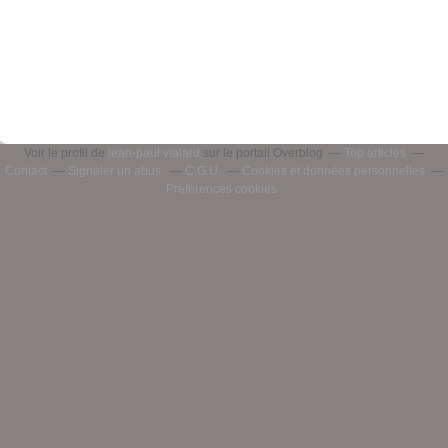
Voir le profil de
jean-paul vialard
sur le portail Overblog
Top articles
Contact
Signaler un abus
C.G.U.
Cookies et données personnelles
Préférences cookies