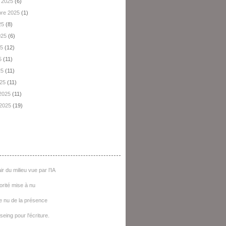
 2025
(6)
re 2025
(1)
25
(8)
2025
(6)
25
(12)
5
(11)
25
(11)
025
(11)
 2025
(11)
 2025
(19)
e D'articles
ir du milieu vue par l’IA
iorité mise à nu
e nu de la présence
seing pour l'écriture.