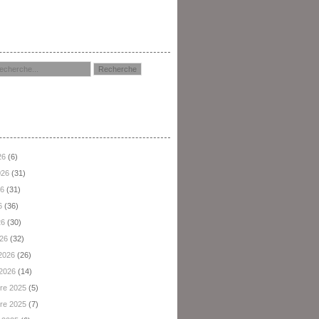
hercher
hives
26
(6)
2026
(31)
26
(31)
6
(36)
26
(30)
026
(32)
 2026
(26)
 2026
(14)
re 2025
(5)
re 2025
(7)