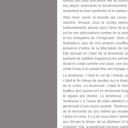
hasard des rues une jeune fille au souri
ses atours charmants le bouillonnement d
seulement le lisse apollinien et le marbre q
Allez donc savoir le tumulte qui couve 
clairière, lorsque, sous la coulée lait
habituellement, allume dans l’âme de la p
est de nos spéculations comme de la visio
et les simagrées de l’imaginaire. Alors i
révélateurs que de nos propres insuffis
présence d’arbre où la bifurcation de son
Elle pensait et c’était de la ten
dresse
qu
parfumé de subtiles fragrances les parole
rêvait et c’était comme une pluie, une éc
chute d’eau à ne jamais finir son voyage v
La tendresse,
c’était le vol de l’oiseau 
c’était le fin rideau de gouttes qui la trav
de la roche.
La tendresse
, c’était le mu
touffeur des racines et l’on demeurait lo
le regard des étoiles.
La tendresse
, c’
Tendresse » à l’aune de votre attention 
générosité d’une vision ouverte.
Tendress
de la rencontre de ceci même qui résulte 
l’arbre en nous. Il y a de nous dans l’arbr
aux choses le temps de se déployer et t
vraiment ! Oui,
la tendresse
est pour maint