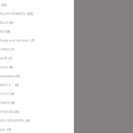
S
(11)
ELLES PRIMÉES.
(10)
ELLE
(9)
RES
(8)
Seing pour l'écriture.
(7)
TURES
(7)
IASE
(7)
hoses
(6)
antastique
(6)
GE A ...
(5)
R EGO
(4)
TINES
(4)
ATIQUES
(4)
RES PERLIERES.
(3)
ture.
(3)