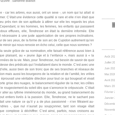
Œuvre : Sandrine Blaisot
Rec
- car les arbres, eux aussi, ont un sexe -, un nom qui lui allait si
er. C’était une évidence cette qualité si rare et elle n’en était que
u près rien de son aptitude à attirer sur elle les regards les plus
Cependant, si les hommes, les femmes, les enfants qui passaient
doux effluves, elle,
Tendresse
en était la dernière informée. Elle
cul nécessaire à une juste appréciation de ses propres inclinations.
eur de ses yeux, de la forme de son arc de Cupidon autrement qu’en
Arc
 le miroir qui nous renvoie en écho celui, celle que nous sommes ?
la seule grâce de sa nomination, elle faisait référence aussi bien à
que plaisant, au « jeune âge et à l’enfance », mais aussi à « la
Août 20
 années de la vie. Mais, pour
Tendresse
, nul besoin de savoir de quoi
Juillet 
stesse des prédicats qui l’installaient dans le monde. C’est avec une
Juin 20
t d’elle, aussi bien de son tronc que de ses branches et réseaux de
n mais aussi les bourgeons de la relation et de l’amitié, les vrilles
Mai 202
 éprouvait une véritable dilection pour tout ce qui bougeait et vivait
Avril 20
horte grise des nuages, le balancement régulier de la mer, les crêtes
Mars 2
 le rougeoiement du soleil dès que s’annonce le crépuscule. C’était
Février
isser aller au rythme immémorial du monde, au grand balancement du
ut entiers livrés à la passion. Elle,
Tendresse
, ne le sachant pas
Janvier
ait une nature ce qu’il y a de plus passionné - n’en filtraient au-
Décemb
ries -, que nul n’aurait pu soupçonner, tant son visage était
Novemb
 que complexe à déchiffrer. C’est ainsi, parfois, nous croisons au