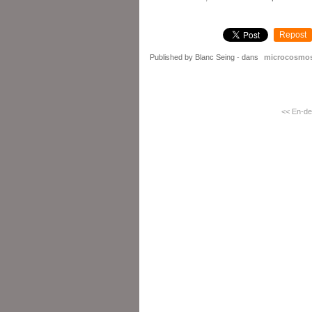
Repost
Published by Blanc Seing
-
dans
microcosmo
<< En-de