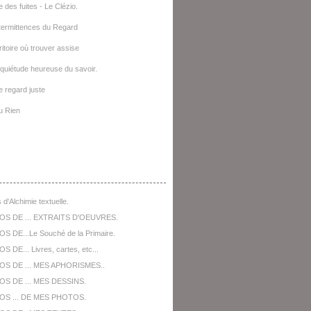
e des fuites - Le Clézio.
termittences du Regard
ritoire où trouver assise
quiétude heureuse du savoir.
le regard juste
u Rien
opos De ...
 d'Alchimie textuelle.
OS DE ... EXTRAITS D'OEUVRES.
S DE...Le Souché de la Primaire.
 DE... Livres, cartes, etc...
OS DE ... MES APHORISMES..
S DE ... MES DESSINS.
OS ... DE MES PHOTOS.