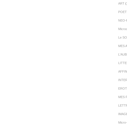
ART
(
POET
NEO-
Micro
Le SO
MES 
L'AU
LITT
AFFI
INTE
EROT
MES 
LETT
IMAG
Micro