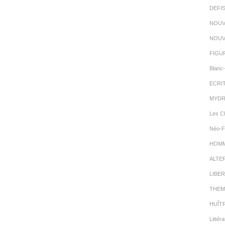
DEFI
NOUV
NOUV
FIGU
Blanc-
ECRI
MYDR
Les C
Néo-F
HOMMA
ALTE
LIBER
THEM
HUÎT
Littéra