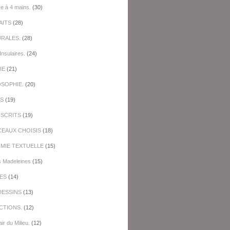
re à 4 mains.
(30)
AITS
(28)
URALES.
(28)
Insulaires.
(24)
IE
(21)
OSOPHIE.
(20)
ES
(19)
SCRITS
(19)
EAUX CHOISIS
(18)
IMIE TEXTUELLE
(15)
s Madeleines
(15)
ES
(14)
DESSINS
(13)
CTIONS.
(12)
ir du Milieu.
(12)