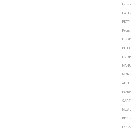
Ecritu
EXTR
PICT
Petits 
UTOP
PHIL
LIVR
MANU
MORC
ALCH
Petite
CART
MES 
BIOFI
La Cha