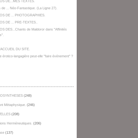
OS DE...MES TEXTES.
 de ... Néo-Fantastique. (La Ligne 27).
OS DE ... PHOTOGRAPHIES.
S DE ... PRE-TEXTES..
S DES...Chants de Maldoror dans "Affinités
s".
'ACCUEIL DU SITE.
e érotico-langagière peut-elle "faire événement" ?
égories
OSYNTHESES
(248)
ant Métaphysique.
(246)
ELLES
(208)
ions Herméneutiques.
(206)
ase
(137)