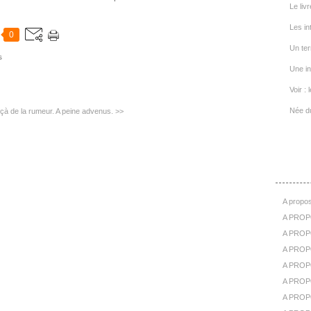
Le livr
Les in
0
Un ter
s
Une in
Voir : 
Née d
çà de la rumeur.
A peine advenus. >>
A Pr
A propos
A PROP
A PROPO
A PROPOS
A PROP
A PROPO
A PROP