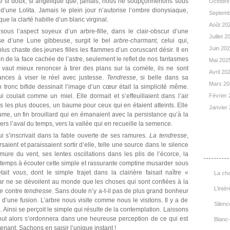
re si doux, si angélique que, jamais, nous ne soupçonnerions sous
Octobre
’une Lolita. Jamais le plein jour n’autorise l’ombre dionysiaque,
Septemb
ue la clarté habille d’un blanc virginal.
Août 20
sous l’aspect soyeux d’un arbre-fille, dans le clair-obscur d’une
Juillet 
euse d’une Lune gibbeuse, surgit le bel
arbre-charmant
, celui qui,
Juin 20
lus chaste des jeunes filles les flammes d’un coruscant désir. Il en
n de la face cachée de l’astre, seulement le reflet de nos fantasmes
Mai 202
l vaut mieux renoncer à tirer des plans sur la comète, ils ne sont
Avril 20
ances à viser le réel avec justesse.
Tendresse
, si belle dans sa
Mars 2
 tronc bifide dessinait l’image d’un cœur était la simplicité même.
i coulait comme un miel. Elle dormait et s’effeuillaient dans l’air
Février
s les plus douces, un baume pour ceux qui en étaient atteints. Elle
Janvier
ume, un fin brouillard qui en émanaient avec la persistance qu’à la
ers l’aval du temps, vers la vallée qui en recueille la semence.
qui s’inscrivait dans la fable ouverte de ses ramures.
La tendresse
,
List
ersaient et paraissaient sortir d’elle, telle une source dans le silence
rmure du vent, ses lentes oscillations dans les plis de l’écorce, la
ngtemps à écouter cette simple et rassurante comptine musarder sous
était v
ous
, dont le simple trajet dans la clairière faisait naître «
La cha
car ne se dévoilent au monde que les choses qui sont confiées à la
L’intér
e
contre
tendresse
. Sans doute n’y a-t-il pas de plus grand bonheur
d’une fusion. L’arbre nous visite comme nous le visitons. Il y a de
Silenc
e. Ainsi se perçoit le simple qui résulte de la contemplation. Laissons
out alors s’ordonnera dans une heureuse perception de ce qui est
Blanc-
enant. Sachons en saisir l’unique instant !