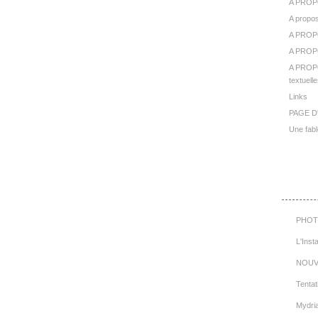
A PROP
A propos
A PROP
A PROPO
A PROPO
textuelle
Links
PAGE D
Une fabl
Cat
PHOT
L'Inst
NOUV
Tentat
Mydri