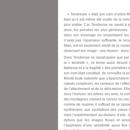
« Tendresse » était son nom d’arbre-fille 
bien qu’il eût même été inutile de la nomm
plus visible. Car
Tendresse
ne savait à pe
doux, les pensées les plus généreuses. 
dans son voisinage en ressentaient les 
n’avait pas l’épaisseur suffisante, le re
Mais, est-on seulement alerté de la coul
observant son image - une illusion - dans
Donc
Tendresse
ne savait guère que par 
la « tendreté », ce terme aussi désuet 
faiblesse et à la fragilité » des premières
son nom était constitué, de connaître la ju
félicité toute naturelle que s’épanchaien
nœuds complexes, les rameaux de l’affectio
de l’attachement et de la délicatesse. Elle
sous l’horizon, les arbres ses amis, la co
des montagnes ciselant la rumeur du ciel,
comme de respirer, il suffisait de se la
nycthémère, aux oscillations des cœurs to
mais l’expérimentant du-dedans d’elle, ét
dehors que les images floues et amoind
l’épiphanie d’une sensibilité aussi fine