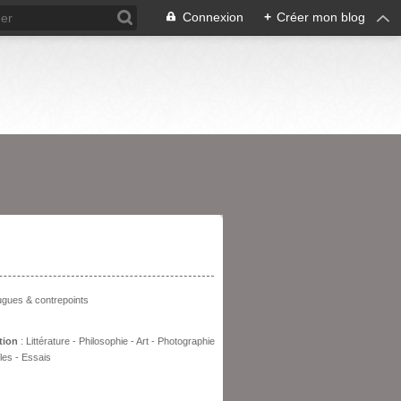
Connexion
+
Créer mon blog
entation
fugues & contrepoints
tion
: Littérature - Philosophie - Art - Photographie
les - Essais