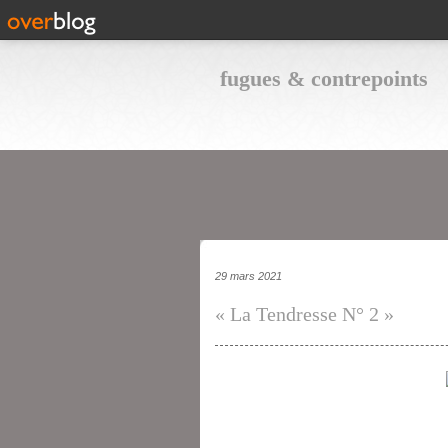
fugues & contrepoints
29 mars 2021
« La Tendresse N° 2 »