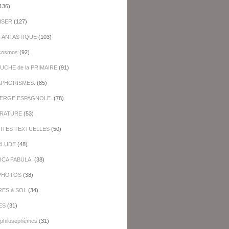
136)
ISER
(127)
FANTASTIQUE
(103)
cosmos
(92)
UCHE de la PRIMAIRE
(91)
APHORISMES.
(85)
BERGE ESPAGNOLE.
(78)
ERATURE
(53)
NITES TEXTUELLES
(50)
RLUDE
(48)
ICA FABULA.
(38)
PHOTOS
(38)
RES à SOL
(34)
ES
(31)
-philosophèmes
(31)