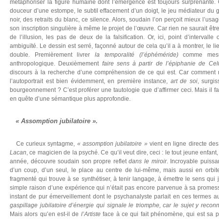
métaphoriser la figure humaine dont l’émergence est toujours surprenante. 
douceur d’une estompe, le subtil effacement d’un doigt, le jeu médiateur du 
noir, des retraits du blanc, ce silence. Alors, soudain l’on perçoit mieux l’us
son inscription singulière à même le projet de l’œuvre. Car rien ne saurait être
de l’illusion, les pas de deux de la falsification. Or, ici, point d’intervalle
ambiguïté. Le dessin est serré, façonné autour de cela qu’il a à montrer, le lie
double. Premièrement livrer
la temporalité (l’éphéméride)
comme mesur
anthropologique. Deuxièmement
faire sens à partir de l’épiphanie de Cel
discours à la recherche d’une compréhension de ce qui est. Car comment ne
l’autoportrait est bien évidemment, en première instance,
art de soi
, surgi
bourgeonnement ? C’est proférer une tautologie que d’affirmer ceci. Mais il fau
en quête d’une sémantique plus approfondie.
« Assomption jubilatoire ».
Ce curieux syntagme,
« assomption jubilatoire »
vient en ligne directe des
Lacan
, ce magicien de la psyché. Ce qu’il veut dire, ceci : le tout jeune enfa
année, découvre soudain son propre reflet
dans le miroir
. Incroyable puissa
d’un coup, d’un seul, le place au centre de lui-même, mais aussi en orbite
fragmenté qui trouve à se synthétiser, à tenir langage, à émettre le sens qui j
simple raison d’une expérience qui n’était pas encore parvenue à sa promes
instant de pur émerveillement dont le psychanalyste parlait en ces termes au
gaspillage jubilatoire d’énergie qui signale le triomphe, car le sujet y recon
Mais alors qu’en est-il de
l’Artiste
face à ce qui fait phénomène, qui est sa p