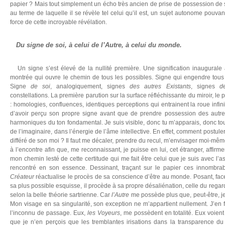
papier ? Mais tout simplement un écho très ancien de prise de possession de s
au terme de laquelle il se révèle tel celui qu’il est, un sujet autonome pouv
force de cette incroyable révélation.
Du signe de soi, à celui de l’Autre, à celui du monde.
Un signe s’est élevé de la nullité première. Une signification inaugurale 
montrée qui ouvre le chemin de tous les possibles. Signe qui engendre tous 
Signe
de soi
, analogiquement, signes
des autres Existants
, signes
d
constellations. La première parution sur la surface réfléchissante du miroir, l
: homologies, confluences, identiques perceptions qui entrainent la roue infini
d’avoir perçu son propre signe avant que de prendre possession des autr
harmoniques du ton fondamental. Je suis visible, donc tu m’apparais, donc to
de l’imaginaire, dans l’énergie de l’âme intellective. En effet, comment postuler 
différé de son moi ? Il faut me décaler, prendre du recul, m’envisager moi-mê
à l’encontre afin que, me reconnaissant, je puisse en lui, cet étranger, affirm
mon chemin lesté de cette certitude qui me fait être celui que je suis avec l’a
rencontré en son essence. Dessinant, traçant sur le papier ces innombra
Créateur
réactualise le procès de sa conscience d’être au monde. Posant, face
sa plus possible esquisse, il procède à sa propre désaliénation, celle du rega
selon la belle théorie sartrienne. Car
l’Autre
me possède plus que, peut-être, je
Mon visage en sa singularité, son exception ne m’appartient nullement. J’en fa
l’inconnu de passage. Eux,
les Voyeurs
, me possèdent en totalité. Eux voient
que je n’en perçois que les tremblantes irisations dans la transparence du m