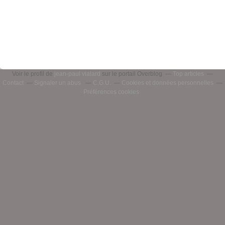
Voir le profil de
jean-paul vialard
sur le portail Overblog
Top articles
Contact
Signaler un abus
C.G.U.
Cookies et données personnelles
Préférences cookies