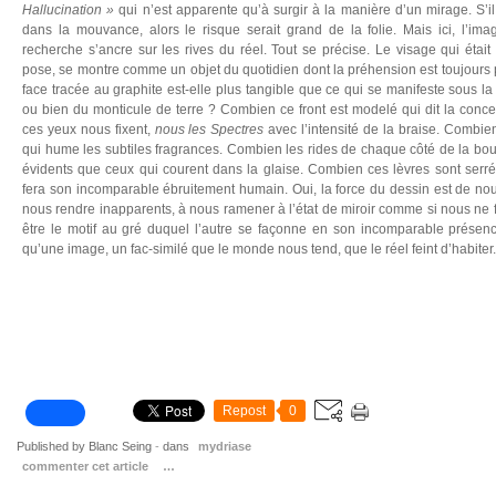
Hallucination »
qui n’est apparente qu’à surgir à la manière d’un mirage. S’il 
dans la mouvance, alors le risque serait grand de la folie. Mais ici, l’imag
recherche s’ancre sur les rives du réel. Tout se précise. Le visage qui était f
pose, se montre comme un objet du quotidien dont la préhension est toujours 
face tracée au graphite est-elle plus tangible que ce qui se manifeste sous la 
ou bien du monticule de terre ? Combien ce front est modelé qui dit la con
ces yeux nous fixent,
nous les Spectres
avec l’intensité de la braise. Combie
qui hume les subtiles fragrances. Combien les rides de chaque côté de la bou
évidents que ceux qui courent dans la glaise. Combien ces lèvres sont serrée
fera son incomparable ébruitement humain. Oui, la force du dessin est de nou
nous rendre inapparents, à nous ramener à l’état de miroir comme si nous ne 
être le motif au gré duquel l’autre se façonne en son incomparable prése
qu’une image, un fac-similé que le monde nous tend, que le réel feint d’habiter.
Repost
0
Published by Blanc Seing
-
dans
mydriase
commenter cet article
…