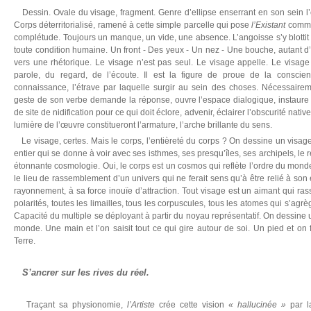
Dessin. Ovale du visage, fragment. Genre d’ellipse enserrant en son sein l’es
Corps déterritorialisé, ramené à cette simple parcelle qui pose
l’Existant
comme
complétude. Toujours un manque, un vide, une absence. L’angoisse s’y blot
toute condition humaine. Un front - Des yeux - Un nez - Une bouche, autant d
vers une rhétorique. Le visage n’est pas seul. Le visage appelle. Le visage 
parole, du regard, de l’écoute. Il est la figure de proue de la conscie
connaissance, l’étrave par laquelle surgir au sein des choses. Nécessairem
geste de son verbe demande la réponse, ouvre l’espace dialogique, instaure l’
de site de nidification pour ce qui doit éclore, advenir, éclairer l’obscurité native
lumière de l’œuvre constitueront l’armature, l’arche brillante du sens.
Le visage, certes. Mais le corps, l’entièreté du corps ? On dessine un visage 
entier qui se donne à voir avec ses isthmes, ses presqu’îles, ses archipels, le re
étonnante cosmologie. Oui, le corps est un cosmos qui reflète l’ordre du monde
le lieu de rassemblement d’un univers qui ne ferait sens qu’à être relié à so
rayonnement, à sa force inouïe d’attraction. Tout visage est un aimant qui ras
polarités, toutes les limailles, tous les corpuscules, tous les atomes qui s’ag
Capacité du multiple se déployant à partir du noyau représentatif. On dessine u
monde. Une main et l’on saisit tout ce qui gire autour de soi. Un pied et on 
Terre.
S’ancrer sur les rives du réel.
Traçant sa physionomie,
l’Artiste
crée cette vision
« hallucinée »
par l