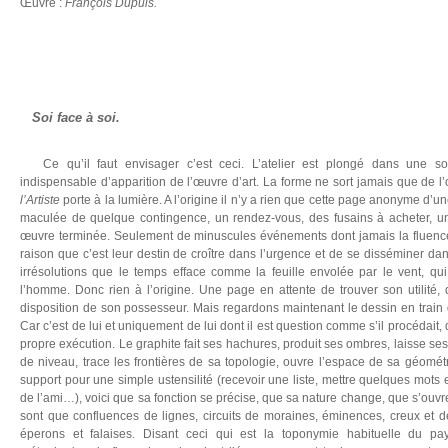
Œuvre :
François Dupuis.
Soi face à soi.
Ce qu’il faut envisager c’est ceci. L’atelier est plongé dans une sort
indispensable d’apparition de l’œuvre d’art. La forme ne sort jamais que de l’
l’Artiste
porte à la lumière. A l’origine il n’y a rien que cette page anonyme d’u
maculée de quelque contingence, un rendez-vous, des fusains à acheter, 
œuvre terminée. Seulement de minuscules événements dont jamais la fluence 
raison que c’est leur destin de croître dans l’urgence et de se disséminer da
irrésolutions que le temps efface comme la feuille envolée par le vent, qui
l’homme. Donc rien à l’origine. Une page en attente de trouver son utilité, d
disposition de son possesseur. Mais regardons maintenant le dessin en train 
Car c’est de lui et uniquement de lui dont il est question comme s’il procédait
propre exécution. Le graphite fait ses hachures, produit ses ombres, laisse s
de niveau, trace les frontières de sa topologie, ouvre l’espace de sa géomét
support pour une simple ustensilité (recevoir une liste, mettre quelques mots 
de l’ami…), voici que sa fonction se précise, que sa nature change, que s’ouvr
sont que confluences de lignes, circuits de moraines, éminences, creux et dé
éperons et falaises. Disant ceci qui est la toponymie habituelle du p