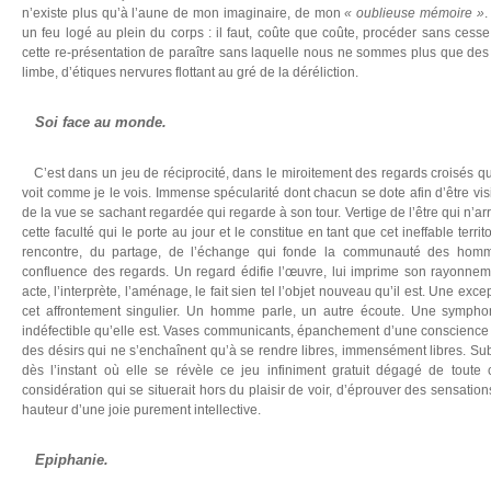
n’existe plus qu’à l’aune de mon imaginaire, de mon
« oublieuse mémoire »
.
un feu logé au plein du corps : il faut, coûte que coûte, procéder sans cess
cette re-présentation de paraître sans laquelle nous ne sommes plus que des
limbe, d’étiques nervures flottant au gré de la déréliction.
Soi face au monde.
C’est dans un jeu de réciprocité, dans le miroitement des regards croisés q
voit comme je le vois. Immense spécularité dont chacun se dote afin d’être visi
de la vue se sachant regardée qui regarde à son tour. Vertige de l’être qui n’ar
cette faculté qui le porte au jour et le constitue en tant que cet ineffable terri
rencontre, du partage, de l’échange qui fonde la communauté des hommes
confluence des regards. Un regard édifie l’œuvre, lui imprime son rayonnem
acte, l’interprète, l’aménage, le fait sien tel l’objet nouveau qu’il est. Une excep
cet affrontement singulier. Un homme parle, un autre écoute. Une sympho
indéfectible qu’elle est. Vases communicants, épanchement d’une conscience
des désirs qui ne s’enchaînent qu’à se rendre libres, immensément libres. Su
dès l’instant où elle se révèle ce jeu infiniment gratuit dégagé de toute 
considération qui se situerait hors du plaisir de voir, d’éprouver des sensatio
hauteur d’une joie purement intellective.
Epiphanie.