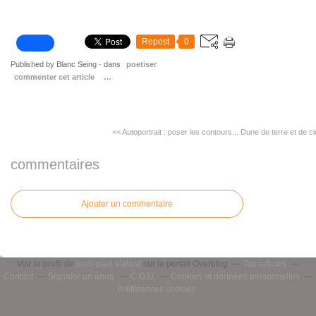
Repost
0
Published by Blanc Seing
-
dans
poetiser
commenter cet article
…
<< Autoportrait : poser les contours...
Dune de terre et de ci
commentaires
Ajouter un commentaire
Voir le profil de
jean-paul vialard
sur le portail Overblog
Top articles
Contact
Signaler un abus
C.G.U.
Cookies et données personnelles
Préférences cookies