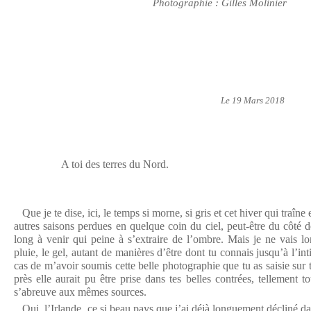
Photographie : Gilles Molinier
Le 19 Mars 2018
A toi des terres du Nord.
Que je te dise, ici, le temps si morne, si gris et cet hiver qui traîne
autres saisons perdues en quelque coin du ciel, peut-être du côté de
long à venir qui peine à s’extraire de l’ombre. Mais je ne vais l
pluie, le gel, autant de manières d’être dont tu connais jusqu’à l’in
cas de m’avoir soumis cette belle photographie que tu as saisie sur
près elle aurait pu être prise dans tes belles contrées, tellement to
s’abreuve aux mêmes sources.
Oui, l’Irlande, ce si beau pays que j’ai déjà longuement décliné da