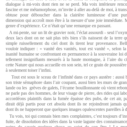
dialogue à mi-voix dont rien ne se perd. Ma voix intérieure renco
fascine et me métamorphose, m’invite à aller au-delà de moi, à trans
obtuse pour déboucher dans la clairière lumineuse d’une pur
dimension qui accroît mon être à la mesure d’une joie immédiate. Ma
genre d’expérience. Ce n’était qu’une remarque en passant.
A mi-pente, sur un lit de gravier noir, l’éclat assourdi - seul l’oxy
deux lacs dont on ne sait plus très bien s’ils naissent de la terre q
simple ruissellement du ciel dont ils tirent leur provenance. Bell
vouloir indiquer : « vanité des vanités, tout est vanité », selon l
inanité humaine se confrontant en permanence à la souveraine loi
tellement insignifiants mesurés à la haute montagne, à l’aire du ci
cette Nature qui nous accueille en son sein, tel ce grain de poussièr
à seulement toiser l’infini.
Tout est sous le sceau de l’infinité dans ce pays austère : aussi 
son triste sémaphore dans l’air coupant, aussi bien les murs de grani
lande ou les grèves de galets, l’écume bouillonnante où vient rebond
ne parle pas des hommes, de leur visage de pierre, des rides qui labo
accordéons plaintifs dans la fumée épaisse des pubs, de cet air, p
dirait déjà partis pour cet absolu dont ils ne rejoindront jamais qu
dont ils ne happeront que quelques images opalescentes pareilles à d
Tu vois, toi qui connais bien mes complaintes, c’est toujours d’insai
fuite, de dissolution des idées dans la vaste lagune des connaissance
peine de savoir quelque chose au sujet de son être ! Le mon