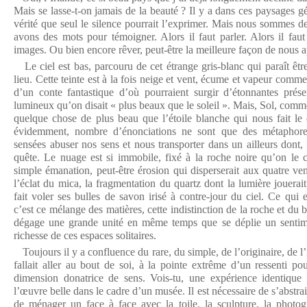
Mais se lasse-t-on jamais de la beauté ? Il y a dans ces paysages 
vérité que seul le silence pourrait l’exprimer. Mais nous sommes d
avons des mots pour témoigner. Alors il faut parler. Alors il faut
images. Ou bien encore rêver, peut-être la meilleure façon de nous a
Le ciel est bas, parcouru de cet étrange gris-blanc qui paraît êt
lieu. Cette teinte est à la fois neige et vent, écume et vapeur comme
d’un conte fantastique d’où pourraient surgir d’étonnantes prése
lumineux qu’on disait « plus beaux que le soleil ». Mais, Sol, comme
quelque chose de plus beau que l’étoile blanche qui nous fait le
évidemment, nombre d’énonciations ne sont que des métaphores,
sensées abuser nos sens et nous transporter dans un ailleurs dont
quête. Le nuage est si immobile, fixé à la roche noire qu’on le croi
simple émanation, peut-être érosion qui disperserait aux quatre ve
l’éclat du mica, la fragmentation du quartz dont la lumière jouerai
fait voler ses bulles de savon irisé à contre-jour du ciel. Ce qui
c’est ce mélange des matières, cette indistinction de la roche et du 
dégage une grande unité en même temps que se déplie un sentime
richesse de ces espaces solitaires.
Toujours il y a confluence du rare, du simple, de l’originaire, de l’
fallait aller au bout de soi, à la pointe extrême d’un ressenti po
dimension donatrice de sens. Vois-tu, une expérience identique 
l’œuvre belle dans le cadre d’un musée. Il est nécessaire de s’abstrair
de ménager un face à face avec la toile, la sculpture, la photogr