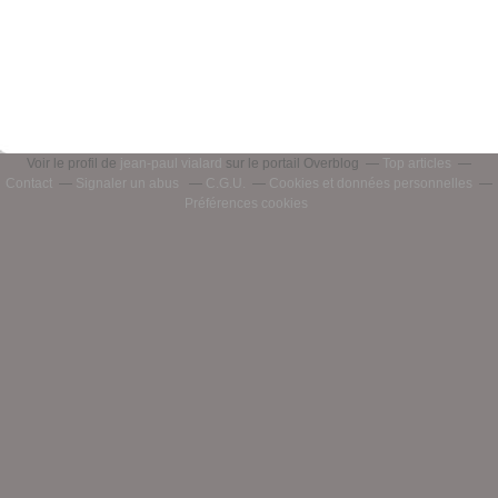
Voir le profil de
jean-paul vialard
sur le portail Overblog
Top articles
Contact
Signaler un abus
C.G.U.
Cookies et données personnelles
Préférences cookies