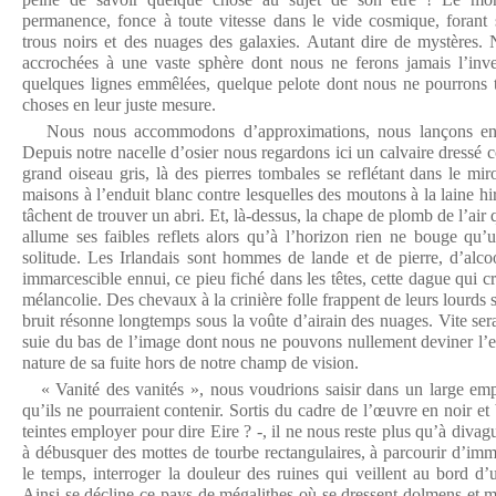
permanence, fonce à toute vitesse dans le vide cosmique, forant
trous noirs et des nuages des galaxies. Autant dire de mystères
accrochées à une vaste sphère dont nous ne ferons jamais l’inve
quelques lignes emmêlées, quelque pelote dont nous ne pourrons tir
choses en leur juste mesure.
Nous nous accommodons d’approximations, nous lançons en l’
Depuis notre nacelle d’osier nous regardons ici un calvaire dressé c
grand oiseau gris, là des pierres tombales se reflétant dans le mir
maisons à l’enduit blanc contre lesquelles des moutons à la laine hir
tâchent de trouver un abri. Et, là-dessus, la chape de plomb de l’air 
allume ses faibles reflets alors qu’à l’horizon rien ne bouge qu
solitude. Les Irlandais sont hommes de lande et de pierre, d’alcoo
immarcescible ennui, ce pieu fiché dans les têtes, cette dague qui c
mélancolie. Des chevaux à la crinière folle frappent de leurs lourds 
bruit résonne longtemps sous la voûte d’airain des nuages. Vite sera l
suie du bas de l’image dont nous ne pouvons nullement deviner l’en
nature de sa fuite hors de notre champ de vision.
« Vanité des vanités », nous voudrions saisir dans un large em
qu’ils ne pourraient contenir. Sortis du cadre de l’œuvre en noir et 
teintes employer pour dire Eire ? -, il ne nous reste plus qu’à diva
à débusquer des mottes de tourbe rectangulaires, à parcourir d’imm
le temps, interroger la douleur des ruines qui veillent au bord d
Ainsi se décline ce pays de mégalithes où se dressent dolmens et m