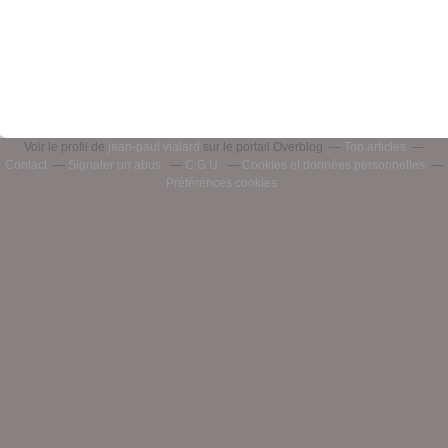
Voir le profil de
jean-paul vialard
sur le portail Overblog
Top articles
Contact
Signaler un abus
C.G.U.
Cookies et données personnelles
Préférences cookies