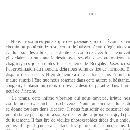
***
Nous ne sommes jamais que des passagers, ici ou là, sur la terre
chemin où poudroie le rose, contre le buisson fleuri d’églantines a
Au loin sont les arbres, sans doute des conifères avec leur beau vert
plus claire par où sinue le destin avec ses élans, ses atermoiement
chagrins, ses joies subites tels des feux de Bengale. Posés ici s
l’approximation du moment, déjà nous sommes lieu de mémoire. Bie
disparu de la scène. N’en demeurera que la trace dans l’immémor
n’aura surpris l’être que nous sommes dans cette aurore si hésitante,
songerie, fantaisie au creux du réveil, désir de paraître dans l’i
neuf de l’instant.
Le temps, cette infime vibration qui nous traverse, irrigue nos 
courbe nos dos, blanchit nos cheveux. Nous lui sommes alloués de 
se donne toujours dans le secret. Il nous faut sortir de ce sentier où 
une distance par rapport à soi, se décaler de sa propre image, la proj
du jugement. Il faut lire de vieilles photographies tirées d’un antiqu
grains d’argent jaunissant, dans les pliures du papier, dans 