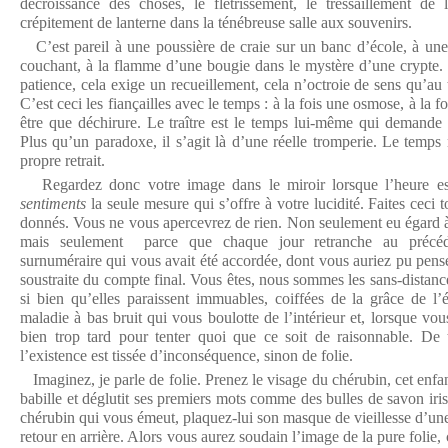
décroissance des choses, le flétrissement, le tressaillement de l’
crépitement de lanterne dans la ténébreuse salle aux souvenirs.
C’est pareil à une poussière de craie sur un banc d’école, à une
couchant, à la flamme d’une bougie dans le mystère
d’une crypte
patience, cela exige un recueillement, cela n’octroie de sens qu’a
C’est ceci les fiançailles avec le temps : à la fois une osmose, à la f
être que déchirure. Le traître est le temps lui-même qui demande
Plus qu’un paradoxe, il s’agit là d’une réelle tromperie. Le temp
propre retrait.
Regardez donc votre image dans le miroir lorsque l’heure e
sentiments
la seule mesure qui s’offre à votre lucidité. Faites ceci 
donnés. Vous ne vous apercevrez de rien. Non seulement eu égard à 
mais seulement parce que chaque jour retranche au précéd
surnuméraire qui vous avait été accordée, dont vous auriez pu penser, 
soustraite du compte final. Vous êtes, nous sommes les sans-distanc
si bien qu’elles paraissent immuables, coiffées de la grâce de l
maladie à bas bruit qui vous boulotte de l’intérieur et, lorsque vou
bien trop tard pour tenter quoi que ce soit de raisonnable. De 
l’existence est tissée d’inconséquence, sinon de folie.
Imaginez, je parle de folie. Prenez le visage du chérubin, cet enfan
babille et déglutit ses premiers mots comme des bulles de savon iris
chérubin qui vous émeut, plaquez-lui son masque de vieillesse d’un
retour en arrière. Alors vous aurez soudain l’image de la pure folie,