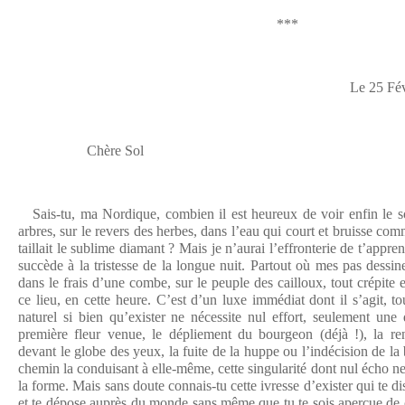
***
Le 25 Février 2
Chère Sol
Sais-tu, ma Nordique, combien il est heureux de voir enfin le sole
arbres, sur le revers des herbes, dans l’eau qui court et bruisse com
taillait le sublime diamant ? Mais je n’aurai l’effronterie de t’appr
succède à la tristesse de la longue nuit. Partout où mes pas dessin
dans le frais d’une combe, sur le peuple des cailloux, tout crépite e
ce lieu, en cette heure. C’est d’un luxe immédiat dont il s’agit, 
naturel si bien qu’exister ne nécessite nul effort, seulement une 
première fleur venue, le dépliement du bourgeon (déjà !), la ren
devant le globe des yeux, la fuite de la huppe ou l’indécision de la 
chemin la conduisant à elle-même, cette singularité dont nul écho ne
la forme. Mais sans doute connais-tu cette ivresse d’exister qui te d
et te dépose auprès du monde sans même que tu te sois aperçue de c