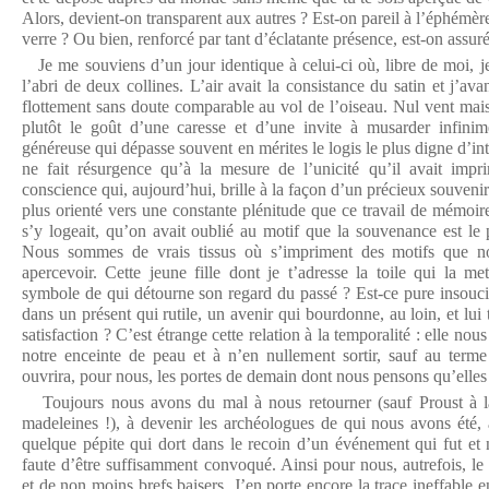
Alors, devient-on transparent aux autres ? Est-on pareil à l’éphémère
verre ? Ou bien, renforcé par tant d’éclatante présence, est-on assu
Je me souviens d’un jour identique à celui-ci où, libre de moi, je
l’abri de deux collines. L’air avait la consistance du satin et j’a
flottement sans doute comparable au vol de l’oiseau. Nul vent mais
plutôt le goût d’une caresse et d’une invite à musarder infinime
généreuse qui dépasse souvent en mérites le logis le plus digne d’inté
ne fait résurgence qu’à la mesure de l’unicité qu’il avait im
conscience qui, aujourd’hui, brille à la façon d’un précieux souvenir. 
plus orienté vers une constante plénitude que ce travail de mémoire
s’y logeait, qu’on avait oublié au motif que la souvenance est le
Nous sommes de vrais tissus où s’impriment des motifs que no
apercevoir. Cette jeune fille dont je t’adresse la toile qui la me
symbole de qui détourne son regard du passé ? Est-ce pure insouci
dans un présent qui rutile, un avenir qui bourdonne, au loin, et lui 
satisfaction ? C’est étrange cette relation à la temporalité : elle n
notre enceinte de peau et à n’en nullement sortir, sauf au ter
ouvrira, pour nous, les portes de demain dont nous pensons qu’elles
Toujours nous avons du mal à nous retourner (sauf Proust à la
madeleines !), à devenir les archéologues de qui nous avons été, à
quelque pépite qui dort dans le recoin d’un événement qui fut et n
faute d’être suffisamment convoqué. Ainsi pour nous, autrefois, l
et de non moins brefs baisers. J’en porte encore la trace ineffable 