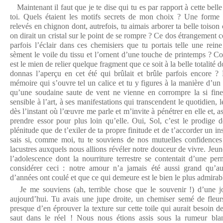
Maintenant il faut que je te dise qui tu es par rapport à cette belle 
toi. Quels étaient les motifs secrets de mon choix ? Une for
relevés en chignon dont, autrefois, tu aimais arborer ta belle toison 
on dirait un cristal sur le point de se rompre ? Ce dos étrangement c
parfois l’éclair dans ces chemisiers que tu portais telle une rein
sèment le voile du tissu et l’ornent d’une touche de printemps ? C
est le mien de relier quelque fragment que ce soit à la belle totalité 
donnas l’aperçu en cet été qui brûlait et brûle parfois encore ?
mémoire qui s’ouvre tel un calice et tu y figures à la manière d’un
qu’une soudaine saute de vent ne vienne en corrompre la si fine 
sensible à l’art, à ses manifestations qui transcendent le quotidien, 
dès l’instant où l’œuvre me parle et m’invite à pénétrer en elle et, 
prendre essor pour plus loin qu’elle. Oui, Sol, c’est le prodige 
plénitude que de t’exiler de ta propre finitude et de t’accorder un ins
sais si, comme moi, tu te souviens de nos mutuelles confidence
lacustres auxquels nous allions révéler notre douceur de vivre. Jeune
l’adolescence dont la nourriture terrestre se contentait d’une pe
considérer ceci : notre amour n’a jamais été aussi grand qu’au
d’années ont coulé et que ce qui demeure est le bien le plus admirabl
Je me souviens (ah, terrible chose que le souvenir !) d’une jou
aujourd’hui. Tu avais une jupe droite, un chemiser semé de fleurs
presque d’en éprouver la texture sur cette toile qui aurait besoin 
saut dans le réel ! Nous nous étions assis sous la rumeur bl