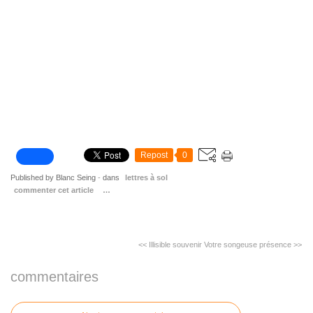
Repost
0
Published by Blanc Seing
-
dans
lettres à sol
commenter cet article
…
<< Illisible souvenir
Votre songeuse présence >>
commentaires