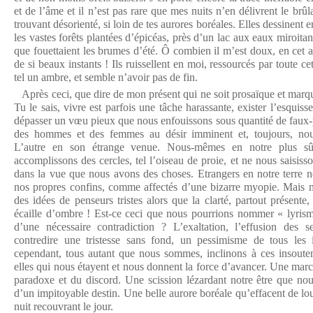
et de l’âme et il n’est pas rare que mes nuits n’en délivrent le brû
trouvant désorienté, si loin de tes aurores boréales. Elles dessinen
les vastes forêts plantées d’épicéas, près d’un lac aux eaux miroitan
que fouettaient les brumes d’été. Ô combien il m’est doux, en cet 
de si beaux instants ! Ils ruissellent en moi, ressourcés par toute ce
tel un ambre, et semble n’avoir pas de fin.
Après ceci, que dire de mon présent qui ne soit prosaïque et marqu
Tu le sais, vivre est parfois une tâche harassante, exister l’esquis
dépasser un vœu pieux que nous enfouissons sous quantité de faux
des hommes et des femmes au désir imminent et, toujours, nous
L’autre en son étrange venue. Nous-mêmes en notre plus sûr
accomplissons des cercles, tel l’oiseau de proie, et ne nous sais
dans la vue que nous avons des choses. Etrangers en notre terre 
nos propres confins, comme affectés d’une bizarre myopie. Mais m
des idées de penseurs tristes alors que la clarté, partout présente
écaille d’ombre ! Est-ce ceci que nous pourrions nommer « lyrism
d’une nécessaire contradiction ? L’exaltation, l’effusion des s
contredire une tristesse sans fond, un pessimisme de tous les i
cependant, tous autant que nous sommes, inclinons à ces insouten
elles qui nous étayent et nous donnent la force d’avancer. Une mar
paradoxe et du discord. Une scission lézardant notre être que nous
d’un impitoyable destin. Une belle aurore boréale qu’effacent de lo
nuit recouvrant le jour.