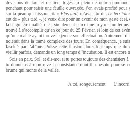
devisions de tout et de rien, logés au plein de notre commune 
penchant pour saisir une feuille ouvragée, j’en avais profité pour
sur ta peau qui frissonnait.
« Plus tard
, m’avais-tu dit,
ce territoir
eut de « plus tard », je veux dire pour un avenir de mon geste et si,
la singulière qualité, c’est simplement parce que tu y mis un terme.
trouvé à s’accomplir qu’en ce jour du 25 Février, si loin de cet évén
qu’une réalité ayant trouvé le jeu de son effectuation. Autrement dit 
noierait dans la trame complexe des jours. En conséquence, je suis
fasciné par l’abîme. Puisse cette illusion durer le temps que du
vieillir parfois, demande un long temps d’’incubation. Il est encore t
Sois en paix, Sol, et dis-moi si tu portes toujours des chemisiers à 
tu donneras à mon rêve la consistance dont il a besoin pour se c
brume qui monte de la vallée.
A toi, songeusement. L’incorrigible p