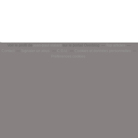
Voir le profil de
jean-paul vialard
sur le portail Overblog
Top articles
Contact
Signaler un abus
C.G.U.
Cookies et données personnelles
Préférences cookies