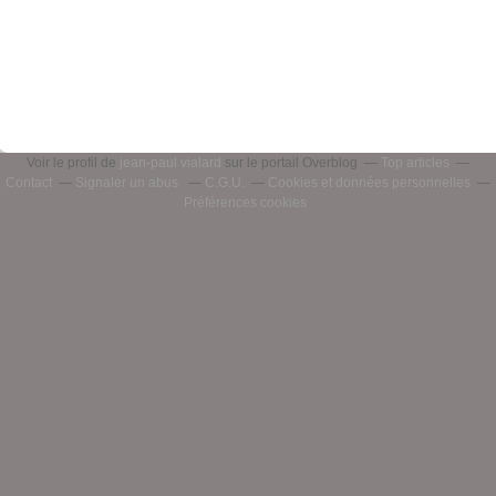
Voir le profil de
jean-paul vialard
sur le portail Overblog
Top articles
Contact
Signaler un abus
C.G.U.
Cookies et données personnelles
Préférences cookies