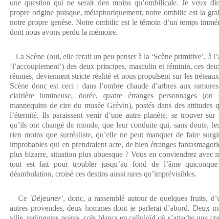
une question qui ne serait rien moins qu’ombilicale. Je veux dir
propre origine puisque, métaphoriquement, notre ombilic est la grai
notre propre genèse. Notre ombilic est le témoin d’un temps immém
dont nous avons perdu la mémoire.
La Scène (oui, elle ferait un peu penser à la ‘Scène primitive’, à l’
‘l’accouplement’) des deux principes, masculin et féminin, ces deux
réunies, deviennent stricte réalité et nous propulsent sur les tréteaux
Scène donc est ceci : dans l’ombre chaude d’arbres aux ramures
clairière lumineuse, dorée, quatre étranges personnages (on p
mannequins de cire du musée Grévin), postés dans des attitudes q
l’éternité. Ils paraissent venir d’une autre planète, se trouver sur 
qu’ils ont changé de monde, que leur conduite qui, sans doute, leu
rien moins que surréaliste, qu’elle ne peut manquer de faire surgi
improbables qui en prendraient acte, de bien étranges fantasmagori
plus bizarre, situation plus ubuesque ? Vous en conviendrez avec m
tout est fait pour troubler jusqu’au fond de l’âme quiconque
déambulation, croisé ces destins aussi rares qu’imprévisibles.
Ce
, donc, a rassemblé autour de quelques fruits, d
‘Déjeuner’
autres provendes, deux hommes dont je parlerai d’abord. Deux m
ville, redingotes noires, cols blancs en celluloïd où s’attache une c