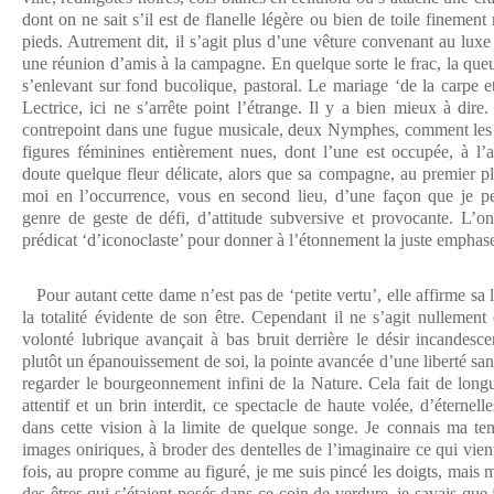
dont on ne sait s’il est de flanelle légère ou bien de toile finement
pieds. Autrement dit, il s’agit plus d’une vêture convenant au lux
une réunion d’amis à la campagne. En quelque sorte le frac, la que
s’enlevant sur fond bucolique, pastoral. Le mariage ‘de la carpe e
Lectrice, ici ne s’arrête point l’étrange. Il y a bien mieux à dir
contrepoint dans une fugue musicale, deux Nymphes, comment les 
figures féminines entièrement nues, dont l’une est occupée, à l’ar
doute quelque fleur délicate, alors que sa compagne, au premier pl
moi en l’occurrence, vous en second lieu, d’une façon que je peu
genre de geste de défi, d’attitude subversive et provocante. L’on
prédicat ‘d’iconoclaste’ pour donner à l’étonnement la juste emphase
Pour autant cette dame n’est pas de ‘petite vertu’, elle affirme sa l
la totalité évidente de son être. Cependant il ne s’agit nullemen
volonté lubrique avançait à bas bruit derrière le désir incandes
plutôt un épanouissement de soi, la pointe avancée d’une liberté sans
regarder le bourgeonnement infini de la Nature. Cela fait de long
attentif et un brin interdit, ce spectacle de haute volée, d’éternel
dans cette vision à la limite de quelque songe. Je connais ma te
images oniriques, à broder des dentelles de l’imaginaire ce qui vien
fois, au propre comme au figuré, je me suis pincé les doigts, mais m
des êtres qui s’étaient posés dans ce coin de verdure, je savais que 