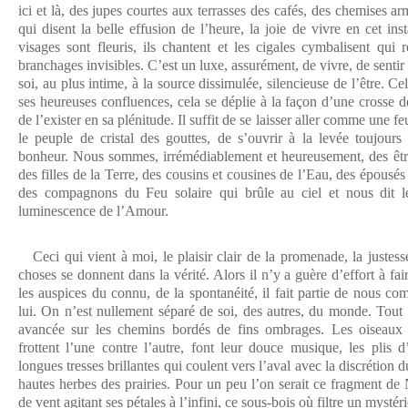
ici et là, des jupes courtes aux terrasses des cafés, des chemises ar
qui disent la belle effusion de l’heure, la joie de vivre en cet in
visages sont fleuris, ils chantent et les cigales cymbalisent qui
branchages invisibles. C’est un luxe, assurément, de vivre, de sentir
soi, au plus intime, à la source dissimulée, silencieuse de l’être. Cel
ses heureuses confluences, cela se déplie à la façon d’une crosse 
de l’exister en sa plénitude. Il suffit de se laisser aller comme une fe
le peuple de cristal des gouttes, de s’ouvrir à la levée toujour
bonheur. Nous sommes, irrémédiablement et heureusement, des êtres
des filles de la Terre, des cousins et cousines de l’Eau, des épousés
des compagnons du Feu solaire qui brûle au ciel et nous dit l
luminescence de l’Amour.
Ceci qui vient à moi, le plaisir clair de la promenade, la justesse
choses se donnent dans la vérité. Alors il n’y a guère d’effort à fai
les auspices du connu, de la spontanéité, il fait partie de nous c
lui. On n’est nullement séparé de soi, des autres, du monde. Tout 
avancée sur les chemins bordés de fins ombrages. Les oiseaux 
frottent l’une contre l’autre, font leur douce musique, les plis d
longues tresses brillantes qui coulent vers l’aval avec la discrétion d
hautes herbes des prairies. Pour un peu l’on serait ce fragment de 
de vent agitant ses pétales à l’infini, ce sous-bois où filtre un mystér