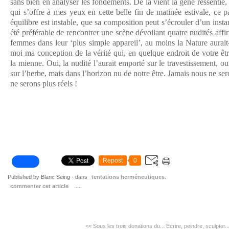
sans bien en analyser les fondements. De là vient la gêne ressentie,
qui s’offre à mes yeux en cette belle fin de matinée estivale, ce 
équilibre est instable, que sa composition peut s’écrouler d’un insta
été préférable de rencontrer une scène dévoilant quatre nudités af
femmes dans leur ‘plus simple appareil’, au moins la Nature aurait-
moi ma conception de la vérité qui, en quelque endroit de votre être
la mienne. Oui, la nudité l’aurait emporté sur le travestissement, 
sur l’herbe, mais dans l’horizon nu de notre être. Jamais nous ne ser
ne serons plus réels !
Repost
0
Published by Blanc Seing
-
dans
tentations herméneutiques.
commenter cet article
…
<< Sous les trois donations du...
Ecrire, peindre, sculpter..