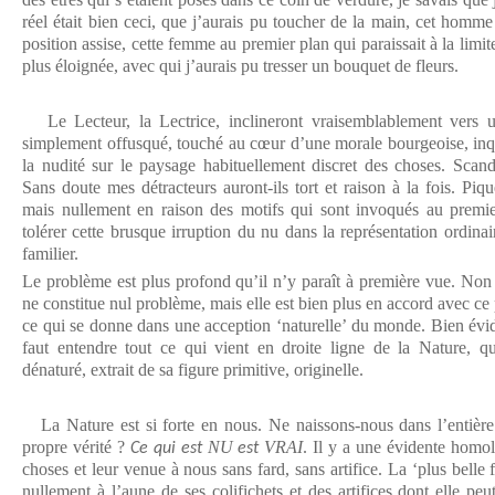
réel était bien ceci, que j’aurais pu toucher de la main, cet homme
position assise, cette femme au premier plan qui paraissait à la limite
plus éloignée, avec qui j’aurais pu tresser un bouquet de fleurs.
Le Lecteur, la Lectrice, inclineront vraisemblablement vers 
simplement offusqué, touché au cœur d’une morale bourgeoise, inq
la nudité sur le paysage habituellement discret des choses. Scan
Sans doute mes détracteurs auront-ils tort et raison à la fois. Piq
mais nullement en raison des motifs qui sont invoqués au premi
tolérer cette brusque irruption du nu dans la représentation ordin
familier.
Le problème est plus profond qu’il n’y paraît à première vue. Non 
ne constitue nul problème, mais elle est bien plus en accord avec ce
ce qui se donne dans une acception ‘naturelle’ du monde. Bien évid
faut entendre tout ce qui vient en droite ligne de la Nature, q
dénaturé, extrait de sa figure primitive, originelle.
La Nature est si forte en nous. Ne naissons-nous dans l’entière 
propre vérité ?
NU
VRAI
. Il y a une évidente homol
Ce qui est
est
choses et leur venue à nous sans fard, sans artifice. La ‘plus bell
nullement à l’aune de ses colifichets et des artifices dont elle peu