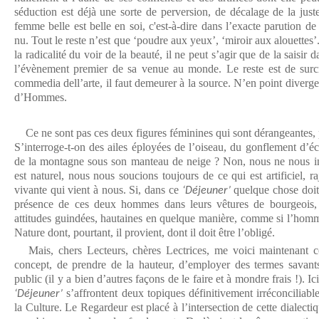
séduction est déjà une sorte de perversion, de décalage de la just
femme belle est belle en soi, c'est-à-dire dans l’exacte parution 
nu. Tout le reste n’est que ‘poudre aux yeux’, ‘miroir aux alouettes’.
la radicalité du voir de la beauté, il ne peut s’agir que de la saisir
l’évènement premier de sa venue au monde. Le reste est de surcro
commedia dell’arte, il faut demeurer à la source. N’en point diverger
d’Hommes.
Ce ne sont pas ces deux figures féminines qui sont dérangeantes, p
S’interroge-t-on des ailes éployées de l’oiseau, du gonflement d’é
de la montagne sous son manteau de neige ? Non, nous ne nous in
est naturel, nous nous soucions toujours de ce qui est artificiel, ra
vivante qui vient à nous. Si, dans ce
quelque chose doit 
‘Déjeuner’
présence de ces deux hommes dans leurs vêtures de bourgeois, 
attitudes guindées, hautaines en quelque manière, comme si l’homme
Nature dont, pourtant, il provient, dont il doit être l’obligé.
Mais, chers Lecteurs, chères Lectrices, me voici maintenant co
concept, de prendre de la hauteur, d’employer des termes sava
public (il y a bien d’autres façons de le faire et à mondre frais !). I
s’affrontent deux topiques définitivement irréconciliable
‘Déjeuner’
la Culture. Le Regardeur est placé à l’intersection de cette dialectiqu