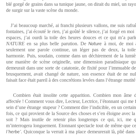
blé gorgé de grains dans sa tunique jaune, on dirait du miel, un rayo
de surgir sur la vaste scène du monde.
J’ai beaucoup marché, ai franchi plusieurs vallons, me suis rafra
fontaines, j’ai écouté le rien, j’ai goûté le silence, j’ai forgé en mo
espaces, j’ai ourdi la toile des heures douces et ce qui m’a par
NATURE
en sa plus belle parution. De
à moi, de moi
Nature
seulement une parole continue, un léger pas de deux, la toile
harmonie. Puis, soudain, comme dans un déchirement de la lumiè
une manière de scène originelle, une dimension paradisiaque qui
demeurait dans une sorte de catatonie, de fixité pour l’immuable d
brusquement, avait changé de nature, son essence était de ne nu
faisait face était pareil à des concrétions levées dans l‘étrange mutité
Combien était insolite cette apparition. Combien mon âme d
affectée ! Comment vous dire, Lecteur, Lectrice, l’étonnant qui me fa
sein d’une étrange stupeur ? Comment dire l’indicible, en un certai
fois, ce qui provient de la Source des choses et s’en éloigne avec la
soit ? Mais inutile de retenir plus longtemps ce qui, ici, me q
m’interrogera longuement. Etonnant spectacle tout de même que ce
. Quiconque la verrait à ma place demeurerait là, plié dans 
l’herbe’