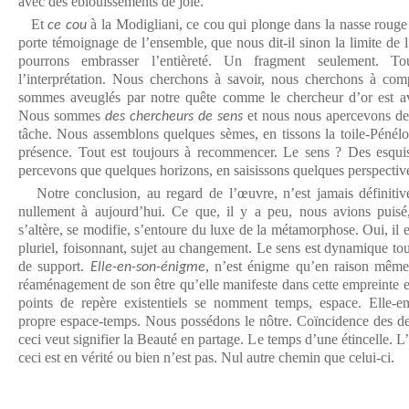
avec des éblouissements de joie.
Et
à la Modigliani, ce cou qui plonge dans la nasse rouge
ce cou
porte témoignage de l’ensemble, que nous dit-il sinon la limite de l
pourrons embrasser l’entièreté. Un fragment seulement. T
l’interprétation. Nous cherchons à savoir, nous cherchons à comp
sommes aveuglés par notre quête comme le chercheur d’or est av
Nous sommes
et nous nous apercevons de 
des chercheurs de sens
tâche. Nous assemblons quelques sèmes, en tissons la toile-Pénél
présence. Tout est toujours à recommencer. Le sens ? Des esqui
percevons que quelques horizons, en saisissons quelques perspectiv
Notre conclusion, au regard de l’œuvre, n’est jamais définiti
nullement à aujourd’hui. Ce que, il y a peu, nous avions puisé,
s’altère, se modifie, s’entoure du luxe de la métamorphose. Oui, il e
pluriel, foisonnant, sujet au changement. Le sens est dynamique tou
de support.
, n’est énigme qu’en raison même 
Elle-en-son-énigme
réaménagement de son être qu’elle manifeste dans cette empreinte e
points de repère existentiels se nomment temps, espace. Elle-
propre espace-temps. Nous possédons le nôtre. Coïncidence des d
ceci veut signifier la Beauté en partage. Le temps d’une étincelle. 
ceci est en vérité ou bien n’est pas. Nul autre chemin que celui-ci.