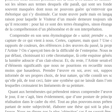
soi les sèmes aux termes desquels elle paraît, qui sont ses fonde
souvent masquées dont nous ne pouvons guère qu’entrevoir quel
rhétorique qui s’y dissimule. Car toute œuvre parle mais en langag
raison pour laquelle le Visiteur d’un musée demeure toujours sil
qu’il rencontre : pour lui ce sont des terres étrangères, sinon étrang
de la compréhension d’un phénomène et de son interprétation.
Comprendre en son sens étymologique de
« saisir, prendre »
, n
capture de ce qui vient à nous. Certes, capturer, mais quoi ? Une 
rapports de couleurs, des références à des œuvres du passé, la proj
l’Artiste ? On s’aperçoit bien de la difficulté de l’entreprise. Nou
par défaut, choisissant ici cette chromatique, là cette esquisse généra
la lumière adoucie d’un clair-obscur. Et, du reste, l’Artiste serait
d’éléments significatifs que nous ne pourrions en recueillir nou
moins que hasardeux. Prendre l’œuvre en soi, avec soi, suppose
informée de ses propres choix, de leur nature, qu’elle connût ses 
qu’elle pût, de tout ceci, faire une synthèse qui ne laissât dans l’o
lesquelles croissaient les linéaments de sa peinture.
Quant aux herméneutes qui prétendent mieux comprendre l’œuvre 
le jour, il ne s’agit, bien évidemment, que d’une posture de princip
réalisation dans le cadre du réel. Tout au plus pouvons-nous prétendr
partant de notre subjectivité, élaborer une thèse qui soit la plus
fausse. Nous ne dirons pas la plus ‘objective’ car il ne saurait êtr