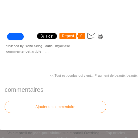
Repost
0
Published by Blanc Seing
-
dans
mydriase
commenter cet article
…
<< Tout est confus qui vient...
Fragment de beauté, beauté..
commentaires
Ajouter un commentaire
Voir le profil de
jean-paul vialard
sur le portail Overblog
Top articles