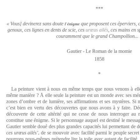
***
« Vous] devinerez sans doute
que proposent ces éperviers, c
l'énigme
genoux, ces lignes en dents de scie, ces
urœus ailés
, ces mains en s
couramment que le grand Champollion...
Gautier - Le Roman de la momie
1858
*
La peinture vient à nous en même temps que nous venons à elle
même manière ? Å elle seule la peinture est un monde avec ses méri
zones d’ombre et de lumière, ses affirmations et ses mystères. Si 
c’est bien en vertu des découvertes que nous avons à y faire. Dé
découverte de cette altérité qui ne cesse de nous interroger au 
constitue une énigme. Si le personnage auquel est destiné le messa
Gautier semble doué des plus grandes capacités lui permettant de d
ces urœus ailés’
, de se mouvoir avec facilité parmi le peuple secre
pourrons nous-mêmes prétendre lire la toile avec autant de facilit