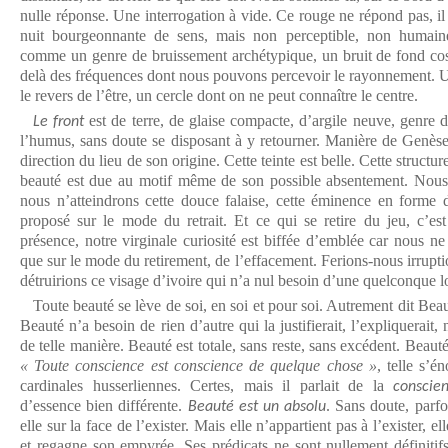
nulle réponse. Une interrogation à vide. Ce rouge ne répond pas, il s
nuit bourgeonnante de sens, mais non perceptible, non humain
comme un genre de bruissement archétypique, un bruit de fond cos
delà des fréquences dont nous pouvons percevoir le rayonnement. Un
le revers de l’être, un cercle dont on ne peut connaître le centre.
est de terre, de glaise compacte, d’argile neuve, genre 
Le front
l’humus, sans doute se disposant à y retourner. Manière de Genèse
direction du lieu de son origine. Cette teinte est belle. Cette structure
beauté est due au motif même de son possible absentement. Nous
nous n’atteindrons cette douce falaise, cette éminence en forme 
proposé sur le mode du retrait. Et ce qui se retire du jeu, c’est 
présence, notre virginale curiosité est biffée d’emblée car nous
que sur le mode du retirement, de l’effacement. Ferions-nous irrupti
détruirions ce visage d’ivoire qui n’a nul besoin d’une quelconque 
Toute beauté se lève de soi, en soi et pour soi. Autrement dit Beau
Beauté n’a besoin de rien d’autre qui la justifierait, l’expliquerait, 
de telle manière. Beauté est totale, sans reste, sans excédent. Beaut
« Toute conscience est conscience de quelque chose »
, telle s’é
cardinales husserliennes. Certes, mais il parlait de la
conscie
d’essence bien différente.
. Sans doute, parfoi
Beauté est un absolu
elle sur la face de l’exister. Mais elle n’appartient pas à l’exister, el
et regagne son empyrée. Ses prédicats ne sont nullement définitifs