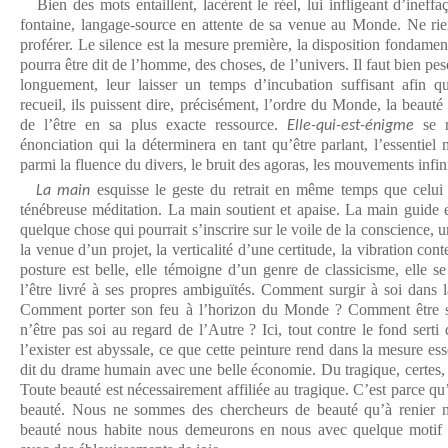
Bien des mots entaillent, lacèrent le réel, lui infligeant d’ineff
fontaine, langage-source en attente de sa venue au Monde. Ne rie
proférer. Le silence est la mesure première, la disposition fondament
pourra être dit de l’homme, des choses, de l’univers. Il faut bien pe
longuement, leur laisser un temps d’incubation suffisant afin qu
recueil, ils puissent dire, précisément, l’ordre du Monde, la beauté
de l’être en sa plus exacte ressource.
se r
Elle-qui-est-énigme
énonciation qui la déterminera en tant qu’être parlant, l’essentiel m
parmi la fluence du divers, le bruit des agoras, les mouvements infin
esquisse le geste du retrait en même temps que celui 
La main
ténébreuse méditation. La main soutient et apaise. La main guide e
quelque chose qui pourrait s’inscrire sur le voile de la conscience, u
la venue d’un projet, la verticalité d’une certitude, la vibration co
posture est belle, elle témoigne d’un genre de classicisme, elle 
l’être livré à ses propres ambiguïtés. Comment surgir à soi dans l
Comment porter son feu à l’horizon du Monde ? Comment être so
n’être pas soi au regard de l’Autre ? Ici, tout contre le fond sert
l’exister est abyssale, ce que cette peinture rend dans la mesure ess
dit du drame humain avec une belle économie. Du tragique, certes, 
Toute beauté est nécessairement affiliée au tragique. C’est parce qu’
beauté. Nous ne sommes des chercheurs de beauté qu’à renier no
beauté nous habite nous demeurons en nous avec quelque motif de 