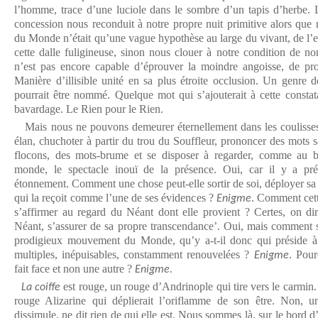
l’homme, trace d’une luciole dans le sombre d’un tapis d’herbe. L
concession nous reconduit à notre propre nuit primitive alors que 
du Monde n’était qu’une vague hypothèse au large du vivant, de l’e
cette dalle fuligineuse, sinon nous clouer à notre condition de no
n’est pas encore capable d’éprouver la moindre angoisse, de p
Manière d’illisible unité en sa plus étroite occlusion. Un genre d
pourrait être nommé. Quelque mot qui s’ajouterait à cette constata
bavardage. Le Rien pour le Rien.
Mais nous ne pouvons demeurer éternellement dans les coulisses.
élan, chuchoter à partir du trou du Souffleur, prononcer des mots 
flocons, des mots-brume et se disposer à regarder, comme au 
monde, le spectacle inouï de la présence. Oui, car il y a pré
étonnement. Comment une chose peut-elle sortir de soi, déployer sa c
qui la reçoit comme l’une de ses évidences ?
. Comment cett
Enigme
s’affirmer au regard du Néant dont elle provient ? Certes, on dira
Néant, s’assurer de sa propre transcendance’. Oui, mais comment 
prodigieux mouvement du Monde, qu’y a-t-il donc qui préside à
multiples, inépuisables, constamment renouvelées ?
. Pour
Enigme
fait face et non une autre ?
.
Enigme
est rouge, un rouge d’Andrinople qui tire vers le carmin
La coiffe
rouge Alizarine qui déplierait l’oriflamme de son être. Non, un
dissimule, ne dit rien de qui elle est. Nous sommes là, sur le bord d