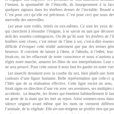
l’instant, la spontanéité de l’étincelle, ils bourgeonnent à la fa
quelques signaux dans les ténèbres denses de l’invisible. Beauté a 
C’est pour ceci qu’elle est précieuse. C’est pour ceci que nous d
merveille des merveilles.
sont voilés, retirés en eux-mêmes. Ce sont les yeux de 
Les yeux
qui cherchent à résoudre l’énigme, à se savoir en tant que découv
delà des sourdes contingences. On dit qu’ils sont
‘les fenêtres de l’
fenêtres sont closes, c’est retour de l’âme à soi, c'est-à-dire essenc
difficile d’évoquer cette réalité autrement que par des termes géné
heureux. Il convient de laisser à
, leu
l’âme, à l’absolu, à l’infini
ferait-on, on les effacerait de notre conscience et nous n’aurions a
régler notre marche, amarrer les filins de nos interprétations. Leur c
ne sera prouvé. Pour cette raison il nous faut les garder en notre vue
dessinent avec la courbe du nez, bien plutôt une form
Les sourcils
contours d’une figure humaine. Belle représentation que celle-ci 
l’Idée que de sa réalisation effective. Cette ligne enclot un sens
ferait signe en direction d’une vie avec ses aventures, ses multiples
accidents.
qui émettent habituellement le lan
La bouche, les lèvres
un geste de la main qui les met au repos. Ainsi sommes-nous dans 
silence originel avant même que les mots ne viennent différen
l’animale, de la végétale.
ne profère rien qui pour
Elle-en-son-énigme