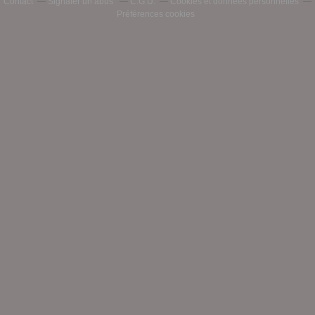
Contact
Signaler un abus
C.G.U.
Cookies et données personnelles
Préférences cookies