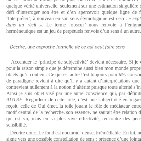
quelque vérité universelle, seulement sur une estimation singulière
défi d’interroger son être et d’en apercevoir quelque ligne de f
‘Interpréter’, à nouveau en son sens étymologique est ceci :
« expl
dans un récit »
. Le terme ‘obscur’ nous renvoie à l’énigm
herméneutique est un jeu de perpétuels renvois d’un sens à un autre.
Décrire, une approche formelle de ce qui peut faire sens
Accentuer le ‘principe de subjectivité’ devient nécessaire. Si je 
pour la raison simple que je détermine aussi bien mon monde propre
objets qu’il contient. Ce qui est autre l’est toujours pour
MA
consci
de paradigme revient à dire qu’il y a autant d’interprétations que
contrevient nullement à la notion d’altérité puisque toute altérité s’in
Ainsi je suis objet visé par une autre conscience qui, par défini
AUTRE
. Regardeur de cette toile, c’est une subjectivité en rega
reçoit, celle de Qui émet, la toile jouant le rôle de médiateur ent
motif central de la recherche, son essence, ne saurait être relatio
qui est vu, mais en sa plus vive effectivité, rencontre des pens
sensibilité.
Décrire donc. Le fond est nocturne, dense, irrémédiable. En lui, null
signe vers une possible constellation de sens : présence d’une lointa