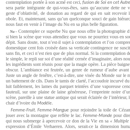
contemplation portée à son acmé est ceci,
fusion de Soi en cet Autr
sera partie intégrante de qui-vous-êtes, sans qu’aucune dette ne v
geste d’oblativité, de donation au regard de qui en sait recevoir l
obole. Et, maintenant, sans qu’un quelconque souci de gain hiérarc
nous faut en venir à l’image du Nu en sa plus belle figuration.
- Contempler ce superbe Nu que nous offre la photographie d
Nu
si bien la scène que vous attendiez que vous ne pourriez vous en sou
dépit. Sans doute, tout n’est-il sujet à contemplation et l’on compr
domestique cent fois croisée dans sa verticale contingence ne susci
sans fin, et ceci n’est rien que de plus normal. Si la contemplation d
le simple, le repli sur soi d’une réalité cernée d’imaginaire, alors no
les ingrédients sont réunis pour que la magie opère. La pièce baigne
obscur. L’ambiance est feutrée, un genre de rumeur d’aube avant 
Juste un angle de fenêtre, c’est-à-dire, une visée du Monde sur le 
un battement de cils. Dans le tamis de clarté, l’accoudoir incurvé du
luit faiblement, les lames du parquet teintées d’une vaporeuse cen
fauteuil, sur une plaine de laine généreuse, l’empreinte noire d’u
scène, pareille à une statue antique qui serait éclairée de l’intérieur
chair d’ivoire du
.
Modèle
.
pour rejoindre la toile de Céza
Femme-Fruit
Femme-Mangue
jouer avec la montagne que reflète le lac.
pour dire
Femme-Monde
qui nous submerge à apercevoir ce don de la Vie en sa
« Multiple
expression d’Émile Verhaeren. Alors, serait-ce la dimension hum