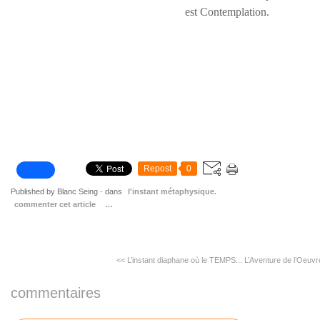
est Contemplation.
Repost
0
Published by Blanc Seing
-
dans
l'instant métaphysique.
commenter cet article
…
<< L’instant diaphane où le TEMPS...
L’Aventure de l’Oeuvr
commentaires