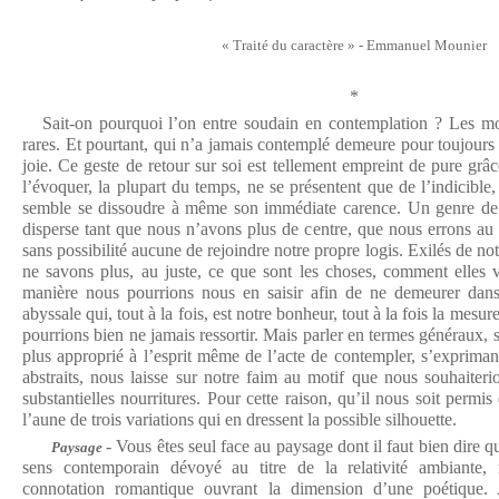
« Traité du caractère » - Emmanuel Mounier
*
Sait-on pourquoi l’on entre soudain en contemplation ? Les mot
rares. Et pourtant, qui n’a jamais contemplé demeure pour toujours
joie. Ce geste de retour sur soi est tellement empreint de pure gr
l’évoquer, la plupart du temps, ne se présentent que de l’indicible, 
semble se dissoudre à même son immédiate carence. Un genre de f
disperse tant que nous n’avons plus de centre, que nous errons a
sans possibilité aucune de rejoindre notre propre logis. Exilés de no
ne savons plus, au juste, ce que sont les choses, comment elles 
manière nous pourrions nous en saisir afin de ne demeurer dans
abyssale qui, tout à la fois, est notre bonheur, tout à la fois la mesu
pourrions bien ne jamais ressortir. Mais parler en termes généraux, s’i
plus approprié à l’esprit même de l’acte de contempler, s’expriman
abstraits, nous laisse sur notre faim au motif que nous souhaiteri
substantielles nourritures. Pour cette raison, qu’il nous soit permi
l’aune de trois variations qui en dressent la possible silhouette.
- Vous êtes seul face au paysage dont il faut bien dire q
Paysage
sens contemporain dévoyé au titre de la relativité ambiante,
connotation romantique ouvrant la dimension d’une poétique. 