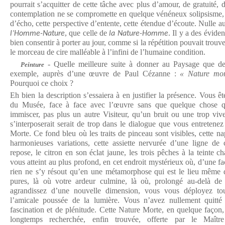
pourrait s’acquitter de cette tâche avec plus d’amour, de gratuité, 
contemplation ne se compromette en quelque vénéneux solipsisme, il
d’écho, cette perspective d’entente, cette étendue d’écoute. Nulle au
, que celle de
. Il y a des évide
l’Homme-Nature
la Nature-Homme
bien consentir à porter au jour, comme si la répétition pouvait trouv
le morceau de cire malléable à l’infini de l’humaine condition.
- Quelle meilleure suite à donner au Paysage que de 
Peinture
exemple, auprès d’une œuvre de Paul Cézanne :
« Nature mor
Pourquoi ce choix ?
Eh bien la description s’essaiera à en justifier la présence. Vous êt
du Musée, face à face avec l’œuvre sans que quelque chose q
immiscer, pas plus un autre Visiteur, qu’un bruit ou une trop vive
s’interposerait serait de trop dans le dialogue que vous entretene
Morte. Ce fond bleu où les traits de pinceau sont visibles, cette n
harmonieuses variations, cette assiette nervurée d’une ligne de
repose, le citron en son éclat jaune, les trois pêches à la teinte c
vous atteint au plus profond, en cet endroit mystérieux où, d’une 
rien ne s’y résout qu’en une métamorphose qui est le lieu même d
pures, là où votre ardeur culmine, là où, prolongé au-delà de
agrandissez d’une nouvelle dimension, vous vous déployez t
l’amicale poussée de la lumière. Vous n’avez nullement quitté
fascination et de plénitude. Cette Nature Morte, en quelque façon
longtemps recherchée, enfin trouvée, offerte par le Maîtr