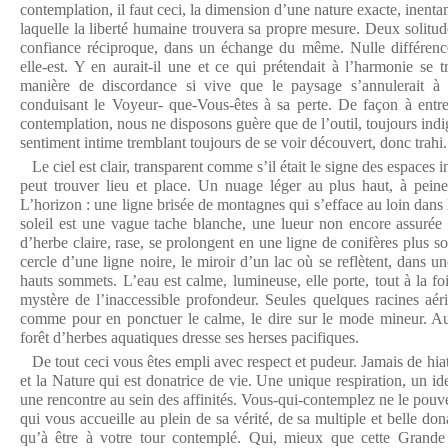
contemplation, il faut ceci, la dimension d’une nature exacte, inentam
laquelle la liberté humaine trouvera sa propre mesure. Deux solitud
confiance réciproque, dans un échange du même. Nulle différenc
elle-est. Y en aurait-il une et ce qui prétendait à l’harmonie se 
manière de discordance si vive que le paysage s’annulerait à
conduisant le Voyeur- que-Vous-êtes à sa perte. De façon à entre
contemplation, nous ne disposons guère que de l’outil, toujours indig
sentiment intime tremblant toujours de se voir découvert, donc trahi.
Le ciel est clair, transparent comme s’il était le signe des espaces in
peut trouver lieu et place. Un nuage léger au plus haut, à peine
L’horizon : une ligne brisée de montagnes qui s’efface au loin dans
soleil est une vague tache blanche, une lueur non encore assurée
d’herbe claire, rase, se prolongent en une ligne de conifères plus s
cercle d’une ligne noire, le miroir d’un lac où se reflètent, dans un
hauts sommets. L’eau est calme, lumineuse, elle porte, tout à la foi
mystère de l’inaccessible profondeur. Seules quelques racines aé
comme pour en ponctuer le calme, le dire sur le mode mineur. Au
forêt d’herbes aquatiques dresse ses herses pacifiques.
De tout ceci vous êtes empli avec respect et pudeur. Jamais de hiatu
et la Nature qui est donatrice de vie. Une unique respiration, un i
une rencontre au sein des affinités. Vous-qui-contemplez ne le pouv
qui vous accueille au plein de sa vérité, de sa multiple et belle d
qu’à être à votre tour contemplé. Qui, mieux que cette Grande