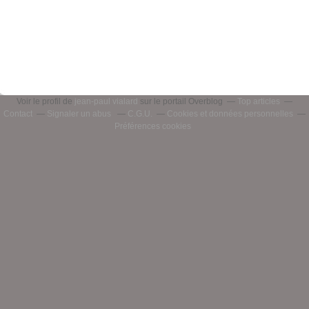
Voir le profil de
jean-paul vialard
sur le portail Overblog
Top articles
Contact
Signaler un abus
C.G.U.
Cookies et données personnelles
Préférences cookies