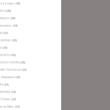
re à 4 mains.
(30)
AITS
(28)
URALES.
(28)
Insulaires.
(24)
IE
(21)
OSOPHIE.
(20)
ES
(19)
SCRITS
(19)
EAUX CHOISIS
(18)
IMIE TEXTUELLE
(15)
s Madeleines
(15)
ES
(14)
DESSINS
(13)
CTIONS.
(12)
ir du Milieu.
(12)