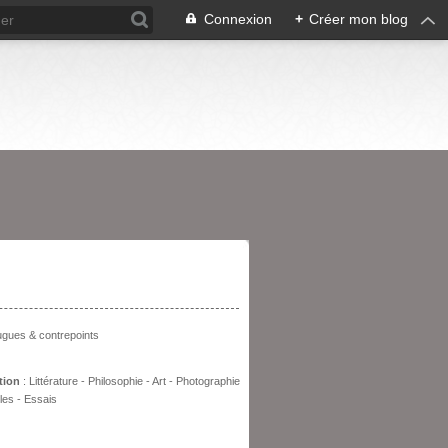
Connexion
+
Créer mon blog
entation
fugues & contrepoints
tion
: Littérature - Philosophie - Art - Photographie
les - Essais