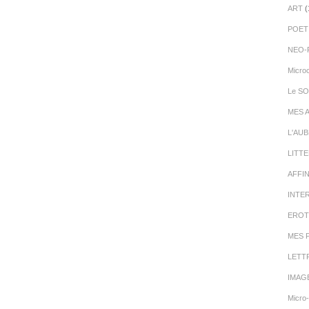
ART
(
POET
NEO-
Micro
Le SO
MES 
L'AU
LITT
AFFI
INTE
EROT
MES 
LETT
IMAG
Micro