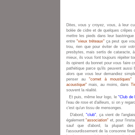
Dites, vous y croyez, vous, à leur c
bolée de cidre et de quelques crêpes
mettre les pieds dans leur bastringue
entre
"vieux tréteaux"
ça peut que vous 
trou, rien que pour éviter de voir vo
presbytes, mais sertis de cataracte, à
mieux, ils vous font toujours répéter to
ils opinent du bonnet pour vous faire cr
pathétique parce qu'ils peuvent aussi 
alors que vous leur demandiez simp
penser au
"cornet à moustiques"
acoustique"
mais, au moins, dans
Ti
souvent la réalité.
Et puis, même leur logo, le
"Club de 
l'eau de rose et d'ailleurs, si on y reg
c'est qu'un tissu de mensonges.
D'abord,
"club"
, ça vient de l'angla
également
"association"
et, pour l'inst
sauf que d'abord, la plupart de
l'assourdissement de la consonne fin