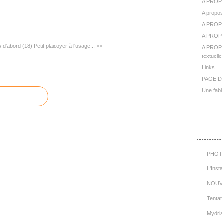
A PROP
A propos
A PROP
A PROPO
 d'abord (18)
Petit plaidoyer à l'usage... >>
A PROPO
textuelle
Links
PAGE D
Une fabl
Cat
PHOT
L'Inst
NOUV
Tentat
Mydri