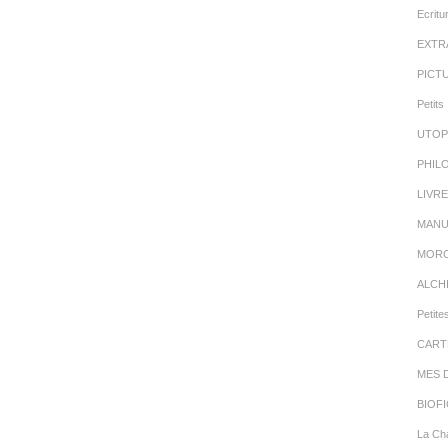
Ecritu
EXTR
PICT
Petits 
UTOP
PHIL
LIVR
MANU
MORC
ALCH
Petite
CART
MES 
BIOFI
La Cha