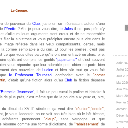
Le Groupe.
Rec
ure de jouvence du
Club
, juste en se réunissant autour d'une
 de
l'Yvette
? Ah, je peux vous dire,
le Jules
il est pas près d'y
 et d'ailleurs leurs arguments sont creux et de se rassembler
filer la sinistrose et vous précipiter encore plus vite dans le
tre image reflétée dans les yeux compatissants, certes, mais
Arc
 la cornée semblable à du cuir. Et pour les oreilles, c'est pas
ut ce que vous dites parce qu'ils ont rien entravé ou alors, pire,
oire qu'ils ont compris les gentils
"papimamis"
et c'est souvent
Août 20
bien vous répondre que leur adorable petit chien se porte bien
lement des nouvelles de
Lucien
et bien sûr tout ça vous fait
Juillet 
que
le Professeur Tournesol
confondait avec le
"cornet
Juin 20
ntin
, c'était qu'une fiction alors qu'au
Club
la fiction dépasse
Mai 202
Avril 20
l'Eternelle Jeunesse"
, il fait un peu cucul-la-praline et histoire à
Mars 2
arde de plus près, c'est même que de la poudre aux yeux et, pire,
Février
is du début du XVIII° siècle et ça veut dire
"réunion"
,
"cercle"
,
Janvier
ant, je vous l'accorde, on ne voit pas très bien où le bât blesse,
Décemb
s adhérents prononcent
"cleu
p
"
, sans vergogne, et que
Novemb
ale résonne comme une forme d'idiotisme, de
"rabaissement"
de