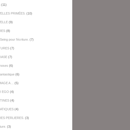
S
(11)
ELLES PRIMÉES.
(10)
ELLE
(9)
RES
(8)
Seing pour l'écriture.
(7)
TURES
(7)
IASE
(7)
hoses
(6)
antastique
(6)
GE A ...
(5)
R EGO
(4)
TINES
(4)
ATIQUES
(4)
RES PERLIERES.
(3)
ture.
(3)