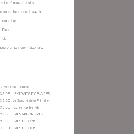
ritoire où trouver assise
quiétude heureuse du savoir.
le regard juste
u Rien
nuit.
térature en tant que métaphore.
opos De ...
 d'Alchimie textuelle.
OS DE ... EXTRAITS D'OEUVRES.
S DE...Le Souché de la Primaire.
 DE... Livres, cartes, etc...
OS DE ... MES APHORISMES..
S DE ... MES DESSINS.
OS ... DE MES PHOTOS.