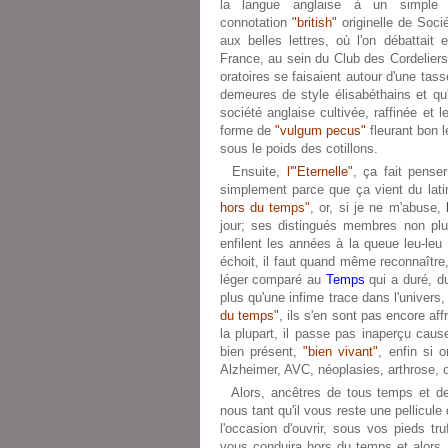
la langue anglaise à un simple 
connotation
"british"
originelle de Soci
aux belles lettres, où l'on débattait
France, au sein du Club des Cordelier
oratoires se faisaient autour d'une tass
demeures de style élisabéthains et qu'
société anglaise cultivée, raffinée et 
forme de
"vulgum pecus"
fleurant bon l
sous le poids des cotillons.
Ensuite,
l'"Eternelle"
, ça fait pense
simplement parce que ça vient du lat
hors du temps"
, or, si je ne m'abuse,
jour; ses distingués membres non plus 
enfilent les années à la queue leu-leu
échoit, il faut quand même reconnaître,
léger comparé au
Temps
qui a duré, d
plus qu'une infime trace dans l'univer
du temps"
, ils s'en sont pas encore aff
la plupart, il passe pas inaperçu cause
bien présent,
"bien vivant"
, enfin si 
Alzheimer, AVC, néoplasies, arthrose, o
Alors, ancêtres de tous temps et d
nous tant qu'il vous reste une pellicule 
l'occasion d'ouvrir, sous vos pieds tr
vous conduira hors du temps et alors, s