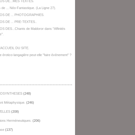
OS DE...MES TEXTES.
 de ... Néo-Fantastique. (La Ligne 27).
OS DE ... PHOTOGRAPHIES.
S DE ... PRE-TEXTES..
S DES...Chants de Maldoror dans "Affinités
s".
'ACCUEIL DU SITE.
e érotico-langagière peut-elle "faire événement" ?
égories
OSYNTHESES
(248)
ant Métaphysique.
(246)
ELLES
(208)
ions Herméneutiques.
(206)
ase
(137)