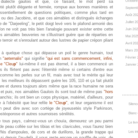
Octobre
dialecte gaulois et que, ce faisant, le mot perd sa
été plutôt élégante et fermée, rompue aux bonnes manières et
Septemb
 essentiellement de questions politiques, comme plus tard en
Août 20
s ou des Jacobins, et que ces aimables et distingués échanges
Juillet 
e de "Darjeeling", le petit doigt levé vers le plafond armorié des
on ne voit pas très bien l'analogie pouvant exister entre cette
Juin 20
les aimables beuveries ne s'illustrant guère que de réparties en
Mai 202
e terroir et s'enroulant autour des lustres de papier crépon pliant
Avril 20
Mars 2
r à quelque chose qui dépasse un poil le genre humain, tout
Février
in
"aeternalis"
qui signifie
"qui est sans commencement, infini,
le "Cleu
p
"
lui-même il est pas éternel, il a bien commencé un
Janvier
ils flirtent pas avec l'éternité même si certains d'entre eux
 comme les perles sur un fil, mais avec tout le mérite qui leur
 les meilleurs ils dépassent guère les 105, 110 et ça fait plutôt
List
ure et durera toujours alors même que la race humaine ne sera
s, et puis, nos aimables Gaulois ils sont tout de même pas
"hors
ranchis; ils ont bien un corps physique, matériel, d'ailleurs, pour
 à l'obésité que leur refile
le "Cleu
p
"
, et leur organisme il est
Silenc
on peut dire avec son cortège de joyeusetés style Parkinson,
Blanc-
stéoporose et autres sournoises sénilités.
e tous pays, calmez-vous un chouïa, demeurez un peu parmi
Le livr
de peau collée sur les tibias et les clavicules, vous l'aurez bien
uffés d'ampoules, de cors et de durillons, la grande trappe qui
Les in
i depuis l'au-delà, il vous reste encore un souffle de voix, de