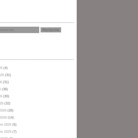
hercher
hives
26
(4)
2026
(31)
26
(31)
6
(36)
26
(30)
026
(32)
 2026
(26)
 2026
(14)
re 2025
(5)
re 2025
(7)