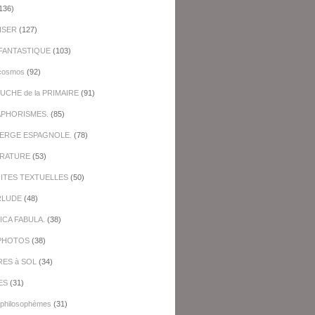
136)
ISER
(127)
FANTASTIQUE
(103)
cosmos
(92)
UCHE de la PRIMAIRE
(91)
APHORISMES.
(85)
BERGE ESPAGNOLE.
(78)
ERATURE
(53)
NITES TEXTUELLES
(50)
RLUDE
(48)
ICA FABULA.
(38)
PHOTOS
(38)
RES à SOL
(34)
ES
(31)
-philosophèmes
(31)