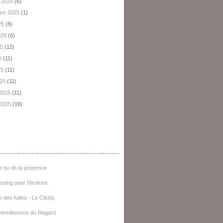
 2025
(6)
re 2025
(1)
25
(8)
2025
(6)
25
(12)
5
(11)
25
(11)
025
(11)
 2025
(11)
 2025
(19)
e D'articles
e nu de la présence
seing pour l'écriture.
e des fuites - Le Clézio.
termittences du Regard