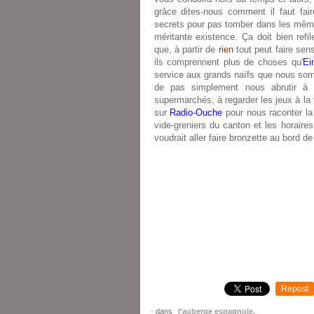
grâce dites-nous comment il faut fair
secrets pour pas tomber dans les mêmes
méritante existence. Ça doit bien ref
que, à partir de
rien
tout peut faire sen
ils comprennent plus de choses qu'
Ei
service aux grands naïfs que nous somm
de pas simplement nous abrutir à 
supermarchés, à regarder les jeux à la 
sur
Radio-Ouche
pour nous raconter l
vide-greniers du canton et les horaire
voudrait aller faire bronzette au bord d
Repost
-
dans
l'auberge espagnole.