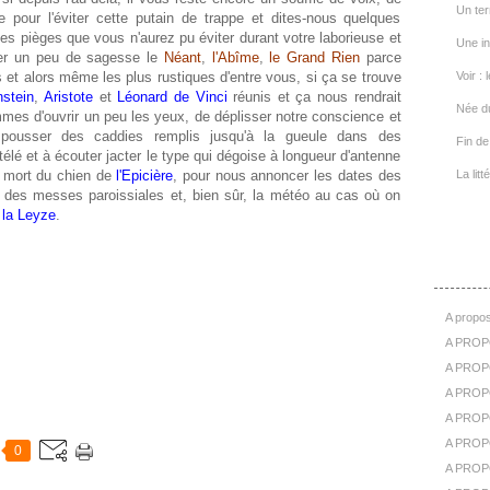
Un ter
e pour l'éviter cette putain de trappe et dites-nous quelques
 pièges que vous n'aurez pu éviter durant votre laborieuse et
Une in
iler un peu de sagesse le
Néant
,
l'Abîme
,
le Grand Rien
parce
s et alors même les plus rustiques d'entre vous, si ça se trouve
Voir : 
nstein
,
Aristote
et
Léonard de Vinci
réunis et ça nous rendrait
Née d
es d'ouvrir un peu les yeux, de déplisser notre conscience et
pousser des caddies remplis jusqu'à la gueule dans des
Fin de 
télé et à écouter jacter le type qui dégoise à longueur d'antenne
a mort du chien de
l'Epicière
, pour nous annoncer les dates des
La lit
s des messes paroissiales et, bien sûr, la météo au cas où on
e
la Leyze
.
A Pr
A propos
A PROP
A PROPO
A PROPOS
A PROP
A PROPO
0
A PROP