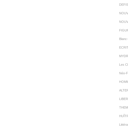
DEFI
NOUV
NOUV
FIGU
Blanc-
ECRI
MYDR
Les C
Néo-F
HOMMA
ALTE
LIBER
THEM
HUÎT
Littéra