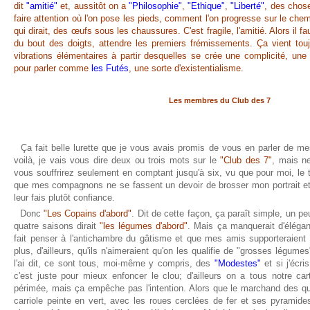
dit
"amitié"
et, aussitôt on a
"Philosophie"
,
"Ethique"
,
"Liberté"
, des chose
faire attention où l'on pose les pieds, comment l'on progresse sur le chem
qui dirait, des œufs sous les chaussures. C'est fragile, l'amitié. Alors il 
du bout des doigts, attendre les premiers frémissements. Ça vient tou
vibrations élémentaires à partir desquelles se crée une complicité, u
pour parler comme
les Futés
, une sorte d'existentialisme.
Les membres du Club des 7
Ça fait belle lurette que je vous avais promis de vous en parler de m
voilà, je vais vous dire deux ou trois mots sur le
"Club des 7"
, mais n
vous souffrirez seulement en comptant jusqu'à six, vu que pour moi, le 
que mes compagnons ne se fassent un devoir de brosser mon portrait et
leur fais plutôt confiance.
Donc
"Les Copains d'abord"
. Dit de cette façon, ça paraît simple, u
quatre saisons dirait
"les légumes d'abord"
. Mais ça manquerait d'élégan
fait penser à l'antichambre du gâtisme et que mes amis supporteraient p
plus, d'ailleurs, qu'ils n'aimeraient qu'on les qualifie de "grosses légu
l'ai dit, ce sont tous, moi-même y compris, des
"Modestes"
et si j'écr
c'est juste pour mieux enfoncer le clou; d'ailleurs on a tous notre c
périmée, mais ça empêche pas l'intention. Alors que le marchand des qu
carriole peinte en vert, avec les roues cerclées de fer et ses pyramide