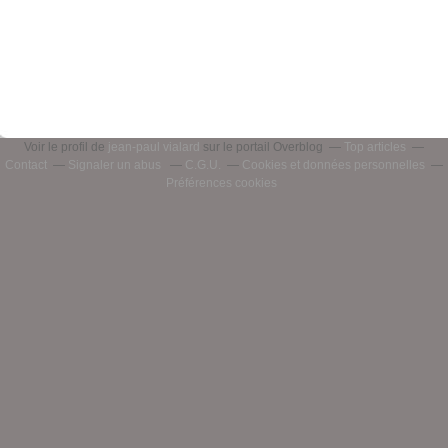
Voir le profil de
jean-paul vialard
sur le portail Overblog
Top articles
Contact
Signaler un abus
C.G.U.
Cookies et données personnelles
Préférences cookies