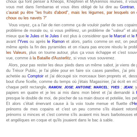
choux qui font penser à Khéops, Khéphren et Mykérinos réunies, il vou
vous met dans l'embarras et vous êtes obligé de lui dire au
Gontran
c'aurait pu être "les fruits d'abord", mais les légumes, par lesquels o
choux ou les navets ?"
Vous voyez, ça a l'air de rien comme ça de vouloir parler de ses copai
problème de morale ou, si vous préférez, un problème de "valeur" et alo
mieux que
le Jules
et
le Jules
il est plus à considérer que
le Marcel
et
le 
avant
l'Yves
ou après
le Ramon
et alors, partis comme on est, on peut
même après la fin des pyramides et on n'aura pas encore résolu le prob
les Valeurs
, plus on tourne autour, plus ça vous échappe et c'est sou
vue, comme à
la Bataille d'Austerlitz
, si vous vous souvenez.
Alors, pour pas rester les deux pieds dans un même sabot, je viens de p
du Trésor Public, je l'ai pliée pour en faire six cases pareilles, j'ai pri
achetée au
Comptoir
et j'ai découpé six morceaux bien proprets et, dess
bout d'une ficelle, comme du temps où j'étais Magasinier, j'ai écrit en m'
chaque petit rectangle,
;
;
;
;
;
; 
RAMON
JOSE
ANTOINE
MARCEL
YVES
JEAN
papiers en quatre et je les ai mis dans mon béret et j'ai demandé à
presque le double de moi, de piocher de sa main douce et potelée, les petit
Et alors c'était énervant cause à la voix toute menue et fluette d'
He
prénoms de mes copains et c'est un peu comme s'ils étaient retom
prénoms si minces et c'est comme s'ils avaient mis leurs barboteuses et
et angéliques en coque et qu'ils jouaient dans le bac à sable.