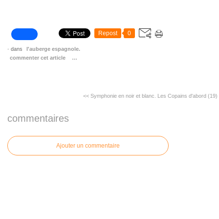
Repost
0
-
dans
l'auberge espagnole.
commenter cet article
…
<< Symphonie en noir et blanc.
Les Copains d'abord (19)
commentaires
Ajouter un commentaire