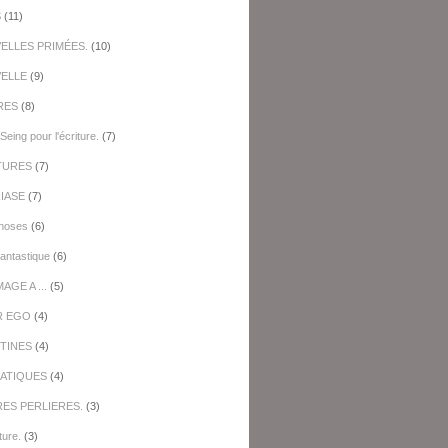
S
(11)
ELLES PRIMÉES.
(10)
ELLE
(9)
RES
(8)
Seing pour l'écriture.
(7)
TURES
(7)
IASE
(7)
hoses
(6)
antastique
(6)
GE A ...
(5)
R EGO
(4)
TINES
(4)
ATIQUES
(4)
RES PERLIERES.
(3)
ture.
(3)