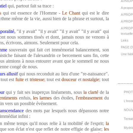
A PROP
tiel
qui, partout fait sa trace :
A propos
s
qui est essence de l'Homme -
Le Chant
qui est le dire
A PROP
ythme même de la vie, aussi bien de la phrase et surtout, la
A PROPO
A PROPO
poralité,
"il y avait" "il y avait" "il y avait" "il y avait" qui
textuelle
nt nous sommes tissés et dont, jamais nous ne venons à
Links
ns, écrivons, aimons. Seulement pour cela.
PAGE D
thme
souverain qui fait cet immémorial balancement, son
Une fabl
mistiche faisant de l'alexandrin ce bercement sans fin, cette
ous aimions à nous entourer avant que le sommeil ne nous
prenne congé de nous.
rs allusif
qui nous reconduit au lieu d'une "re-naissance".
Cat
 tout est
fuite
et
tristesse
; tout est
douceur
et
nostalgie
; tout
our
qui y fait ses inaperçus linéaments, sous
la clarté
de la
PHOT
entiments
enfuis,
les larmes
des étoiles,
l'embrasement
du
L'Inst
n vers un possible événement.
transcendance
des mots par lesquels nous dépassons notre
NOUV
immédiat infini :
Tentat
 même temps qu'il nous relie à la mobilité de l'esprit;
la
Mydri
ue son éclat n'est que reflet de notre effigie de glaise;
les