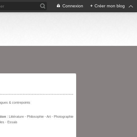
Connexion
+
Créer mon blog
entation
fugues & contrepoints
tion
: Littérature - Philosophie - Art - Photographie
les - Essais