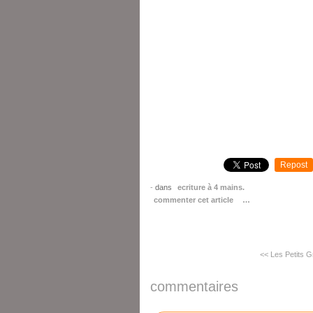
Repost
-
dans
ecriture à 4 mains.
commenter cet article
…
<< Les Petits G
commentaires