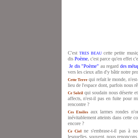
C'est
cette petite musi
TRES BEAU
dis
Poème
, c'est parce qu'en effet c'e
Je dis "Poème"
au regard
des méta
vers les cieux afin d'y bâtir notre p
qui refait le monde, n'est
Cette Terre
lieu de l'espace dont, parfois nous rê
qui soudain nous déserte et
Ce Soleil
affects, n'est-il pas en fuite pour 
rencontre ?
aux larmes rondes n'on
Ces Etoiles
inévitablement atteints dans cette 
encore ?
ne s'embrase-t-il pas à no
Ce Ciel
lesquelles, souvent, nous renonçons 