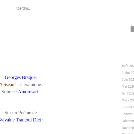
Rec
Arc
Août 20
Juillet 
Georges Braque
.
Juin 20
"Oiseau"
- Céramique.
Mai 202
Source :
Amorosart
.
Avril 20
Mars 2
Février
Sur un Poème de
Janvier
ylvaine Trantoul Diet
:
Décemb
Novemb