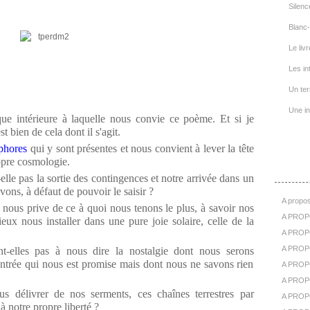
Silenc
Blanc-
Le livr
Les in
Un ter
Une in
que intérieure à laquelle nous convie ce poème. Et si je
st bien de cela dont il s'agit.
phores
qui y sont présentes et nous convient à lever la tête
ropre cosmologie.
A Pr
-elle pas la sortie des contingences et notre arrivée dans un
vons, à défaut de pouvoir le saisir ?
A propos
 nous prive de ce à quoi nous tenons le plus, à savoir nos
A PROP
mieux nous installer dans une pure joie solaire, celle de la
A PROPO
A PROPOS
t-elles pas à nous dire la nostalgie dont nous serons
contrée qui nous est promise mais dont nous ne savons rien
A PROP
A PROPO
us délivrer de nos serments, ces chaînes terrestres par
A PROP
à notre propre liberté ?