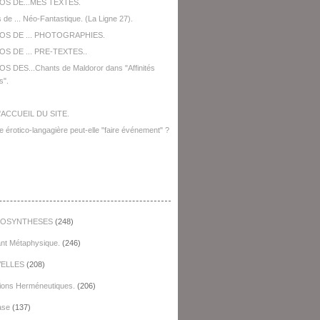
OS DE...MES TEXTES.
 de ... Néo-Fantastique. (La Ligne 27).
OS DE ... PHOTOGRAPHIES.
S DE ... PRE-TEXTES..
S DES...Chants de Maldoror dans "Affinités
s".
'ACCUEIL DU SITE.
e érotico-langagière peut-elle "faire événement" ?
égories
OSYNTHESES
(248)
ant Métaphysique.
(246)
ELLES
(208)
ions Herméneutiques.
(206)
ase
(137)