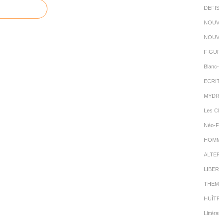
DEFI
NOUV
NOUV
FIGU
Blanc-
ECRI
MYDR
Les C
Néo-F
HOMMA
ALTE
LIBER
THEM
HUÎT
Littéra