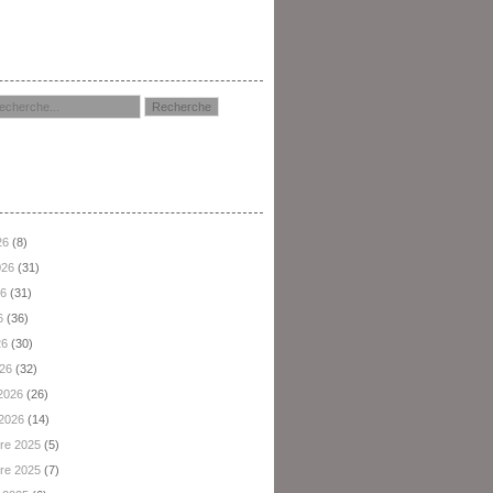
hercher
hives
26
(8)
2026
(31)
26
(31)
6
(36)
26
(30)
026
(32)
 2026
(26)
 2026
(14)
re 2025
(5)
re 2025
(7)