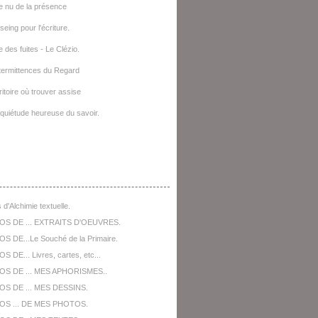
e nu de la présence
seing pour l'écriture.
e des fuites - Le Clézio.
termittences du Regard
ritoire où trouver assise
quiétude heureuse du savoir.
opos De ...
 d'Alchimie textuelle.
OS DE ... EXTRAITS D'OEUVRES.
S DE...Le Souché de la Primaire.
 DE... Livres, cartes, etc...
OS DE ... MES APHORISMES..
S DE ... MES DESSINS.
OS ... DE MES PHOTOS.