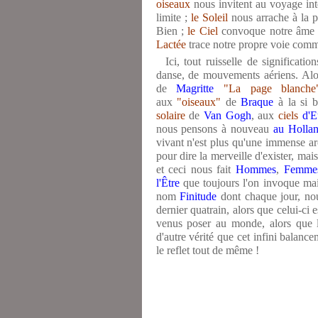
oiseaux
nous invitent au voyage int
limite ;
le Soleil
nous arrache à la p
Bien ;
le Ciel
convoque notre âme af
Lactée
trace notre propre voie comm
Ici, tout ruisselle de significatio
danse, de mouvements aériens. Alo
de
Magritte
"La page blanche
aux
"oiseaux"
de
Braque
à la si b
solaire
de
Van Gogh
, aux
ciels
d'
nous pensons à nouveau
au Hollan
vivant n'est plus qu'une immense a
pour dire la merveille d'exister, mais
et ceci nous fait
Hommes
,
Femm
l'Être
que toujours l'on invoque mai
nom
Finitude
dont chaque jour, nou
dernier quatrain, alors que celui-ci 
venus poser au monde, alors que l
d'autre vérité que cet infini balanc
le reflet tout de même !