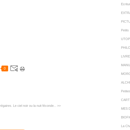
Ecritu
EXTR
PICT
Petits 
UTOP
PHIL
LIVR
MANU
0
MORC
ALCH
Petite
CART
régaires.
Le ciel noir ou la nuit féconde... >>
MES 
BIOFI
La Cha