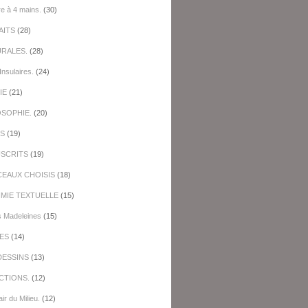
re à 4 mains.
(30)
AITS
(28)
URALES.
(28)
Insulaires.
(24)
IE
(21)
OSOPHIE.
(20)
ES
(19)
SCRITS
(19)
EAUX CHOISIS
(18)
IMIE TEXTUELLE
(15)
s Madeleines
(15)
ES
(14)
DESSINS
(13)
CTIONS.
(12)
ir du Milieu.
(12)