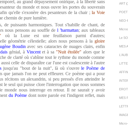
emporel, au grand dépaysement onirique, à la liberté sans
ART
(
esanteur du monde et nous ouvre les portes du souverain
in qu'elle s'exonère des pesanteurs de la chair ;
la Voie
POET
e chemin de pure lumière.
NEO-
ns, de puissants harmoniques. Tout s'habille de chant, de
Micro
rs nous pensons au souffle de
l 'harmattan
; aux tableaux
"
où la Lune est une feuillaison parmi d'autres;
Le SO
elle géométrie célestielle; alors nous pensons à la
gloire
Eugène Boudin
avec ses cataractes de nuages clairs, enfin
MES 
dais
génial, à
Vincent
et à sa
"Nuit étoilée"
alors que le
L'AU
rche de clarté où s'abîme tout le rythme du monde comme
 aussi celle de disparaître car l'une est coalescente à l'autre
LITT
es
jusqu'au "bout de la nuit", là où s'ouvre
le Poème de
AFFI
s que jamais l'on ne peut effleurer. Ce poème qui a pour
s récitons un alexandrin, si peu pressés d'en atteindre le
INTE
est le seul qui puisse clore l'interrogation que nous sommes
e monde nous interroge en retour. Il ne saurait y avoir
EROT
ement
du Poème
dont notre parole est l'indigent reflet, mais
MES 
LETT
IMAG
Micro