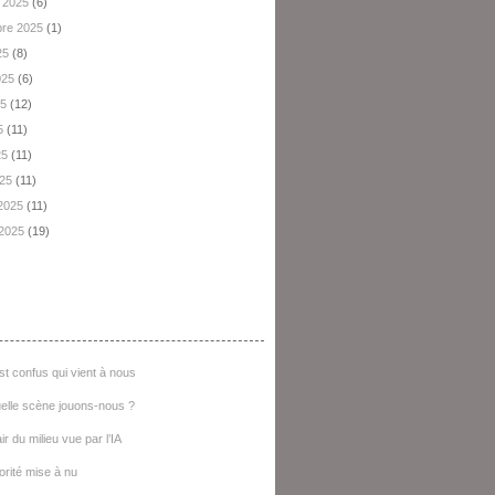
 2025
(6)
re 2025
(1)
25
(8)
2025
(6)
25
(12)
5
(11)
25
(11)
025
(11)
 2025
(11)
 2025
(19)
e D'articles
st confus qui vient à nous
elle scène jouons-nous ?
ir du milieu vue par l’IA
iorité mise à nu