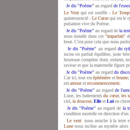
Je dis "Poème"
au regard
de l'essen
Le Vent
qui est souffle -
Le Temp
quintessencié -
Le Cœur
qui est le r
pulsation vive du Poème.
Je dis "Poème"
au regard
de
la tem
nous installe dans cet
"imparfait"
do
bout. C'est pour cela que nous parlo
Je dis "Poème"
au regard
du ry
incise en parfait équilibre, juste hé
heureuse comptine dont, enfants, n
ravisse et que la maternelle figure 
Je dis "Poème"
au regard
du discou
Car ici, tout est
éphémère
et
brume
;
est
amour
et
recommencement
.
Je dis "Poème"
au regard
de l'am
Lune, les battements
du cœur
,
les
s
ciel,
la douceur
,
Elle
et
Lui
en chemi
Je dis "Poème"
au regard
de
la 
condition mortelle en direction d'un 
Le vent
nous arrache à la terre en
Lune
nous incline au mystère alors q