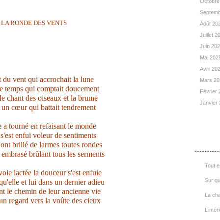
Octobre
Septemb
LA RONDE DES VENTS
Août 20
Juillet 
Juin 20
Mai 202
Avril 20
it du vent qui accrochait la lune
Mars 2
 le temps qui comptait doucement
Février
 le chant des oiseaux et la brume
Janvier
t un cœur qui battait tendrement
re a tourné en refaisant le monde
 s'est enfui voleur de sentiments
List
 ont brillé de larmes toutes rondes
t embrasé brûlant tous les serments
Tout e
voie lactée la douceur s'est enfuie
Sur qu
u'elle et lui dans un dernier adieu
t le chemin de leur ancienne vie
La cha
 un regard vers la voûte des cieux
L’intér