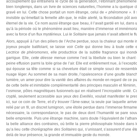
accouplement qui entraînera le cycle de la génération, l’étonnant phénomène d
bien longtemps, dans un livre de sciences naturelles, l’homme a lu quelque c
gravé en lui. Cette chose portait un nom étrange, celui de
« phéromone »
. I
invisible qu’émettait la femelle afin que, le mâle alerté, la fécondation pût avoi
éternel de la vie. Ce nom aussi étrange que beau, il l’avait gardé en lui, dans un
qu’à la période où le phénomène avait lieu, manière d’immense et immémorial 
avec la force d’un flux mystérieux. Lui
le Solitaire
que jamais n’avait atteint le f
Alors, appuyé à l’un des piliers de l’Arche perdue, sous la chaleur qui monte 
joyeux peuple batifolant, se laisse voir
Celle
qui donne lieu à toute cette eu
Lectrice de phéromones
, elle productrice de la subtile fragrance qui ino
garrigue. Elle,
cette déesse
menue comme l’est la libellule ou bien le chant
peine effusion parmi la toile grise de l’air. Elle est entièrement nue, à l’except
qui épouse sa tête comme si sa chevelure était ce simple souci de ressembl
nuage léger. Au sommet de sa main droite, l’opalescence d’une goutte blanc
lumière, un amer pour dire la vanité des affaires du monde en regard de ce pur
de cette belle et inimitable complémentarité des principes masculin et féminin, 
l’osmose, pôles magnétiques fusionnels qui en réalisent l’incroyable unité. 
crypté, seulement accessible aux yeux
des Eveillés
, voulait manifester le pres
ici, sur ce coin de Terre, et d’y trouver l’âme-sœur, la seule par laquelle arrive
relié par un fil, un discret lumignon, une étoile perdue dans l’immense firmame
nécessaire, la correspondance, le pas de deux dont l’humanité se pare souv
belle empreinte. Puis une étrange machine, sans doute l’équivalent de l’athan
la belle alliance des contraires, où brille la pierre philosophale hissée dans
qu’a lieu cette chorégraphie
des Solitaires
qui, s’unissant, s’assurent d’une éter
delà de leur présence, la grande et immuable geste du monde.