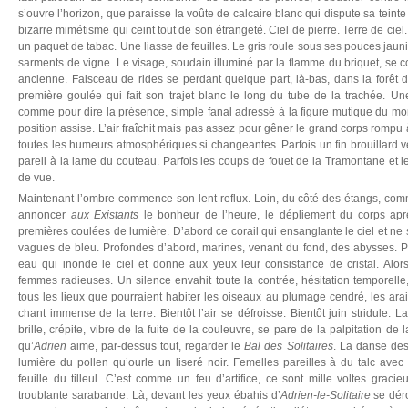
s’ouvre l’horizon, que paraisse la voûte de calcaire blanc qui dispute sa teinte
bizarre mimétisme qui ceint tout de son étrangeté. Ciel de pierre. Terre de ciel.
un paquet de tabac. Une liasse de feuilles. Le gris roule sous ses pouces jauni
sarments de vigne. Le visage, soudain illuminé par la flamme du briquet, se c
ancienne. Faisceau de rides se perdant quelque part, là-bas, dans la forêt 
première goulée qui fait son trajet blanc le long du tube de la trachée. Une
comme pour dire la présence, simple fanal adressé à la figure mutique du mo
position assise. L’air fraîchit mais pas assez pour gêner le grand corps rompu 
toutes les humeurs atmosphériques si changeantes. Parfois un fin brouillard ven
pareil à la lame du couteau. Parfois les coups de fouet de la Tramontane et les
de vue.
Maintenant l’ombre commence son lent reflux. Loin, du côté des étangs, com
annoncer
aux Existants
le bonheur de l’heure, le dépliement du corps aprè
premières coulées de lumière. D’abord ce corail qui ensanglante le ciel et ne s
vagues de bleu. Profondes d’abord, marines, venant du fond, des abysses. Pu
eau qui inonde le ciel et donne aux yeux leur consistance de cristal. Alo
femmes radieuses. Un silence envahit toute la contrée, hésitation temporelle
tous les lieux que pourraient habiter les oiseaux au plumage cendré, les arai
chant immense de la terre. Bientôt l’air se défroisse. Bientôt juin stridule. L
brille, crépite, vibre de la fuite de la couleuvre, se pare de la palpitation d
qu’
Adrien
aime, par-dessus tout, regarder le
Bal des Solitaires
. La danse des
lumière du pollen qu’ourle un liseré noir. Femelles pareilles à du talc avec
feuille du tilleul. C’est comme un feu d’artifice, ce sont mille voltes gracieu
troublante sarabande. Là, devant les yeux ébahis d’
Adrien-le-Solitaire
se dér