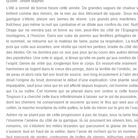
Œuvre :
André Maynet
.
L’été a sonné de bonne heure cette année. De grandes vagues de chaleur v
brillent comme des miroirs, de la mer au dos étincelant de squale. Sous les
garrigue s’étiole, pleure ses larmes de résine. Les grands pins maritimes 
fraîcheur, pas même la nuit qui cymbalise et se dilate aux confins du ciel. Nui
Orage qui ne viendra pas et tonne au loin, peut-être du côté de l’Espagne
montagnes, à l’horizon. Dans son cube de pierres aux fenêtres grillagées de
le sommeil, se retourne sur le matelas de laine, puise sa respiration. La touff
poix qui colle aux aisselles, une résille qui ceint les jambes, irradie du côté d
des étoiles. On ne dormira pas ce soir, pas plus qu’au cours des autres déri
des pipistrelles. Une note si aiguë, si ténue qu’elle ne parle qu’aux oreilles d
l’esprit. Genre de vrille qui, longtemps fore le corps. En ressort-elle vraiment 
harmonies se logent dans le creux des poings, dans la lentille de l’ombilic, se
de peau et alors cela fait son bruit de source, son long écoulement à l’abri de
dirait l’origine du bruit, donnerait le début d’une explication. Une plainte se
impalpable, sauf pour celui qui en est affecté depuis toujours,
cet homme solita
qui l’a vu naître. Cet homme qui se plierait dans son ombre si cette fusio
Toujours il a cherché cette trace infinitésimale à laisser sur le sol de poussière
dont les chemins ne conservaient le souvenir qu’avec le flou qui sied aux 
colibri, la marche incertaine du mille-pattes, la fuite du héron sur le gris de l’ea
Adrien
ne se plaint pas de cette progression à pas de loups, sous la lame bla
l’insomnie l’amène du côté de la garrigue, là où poussent les oliviers tors, où
romarins, où s’étoilent les milles lézardes qui parcourent la glaise de leurs 
s’asseoir, tout en haut de la vallée, dans l’anse de rochers qu’ici on nomme
faut parcourir de sentes, contourner de buttes de pierres, trébucher contre