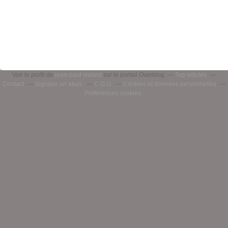
Voir le profil de
jean-paul vialard
sur le portail Overblog
Top articles
Contact
Signaler un abus
C.G.U.
Cookies et données personnelles
Préférences cookies