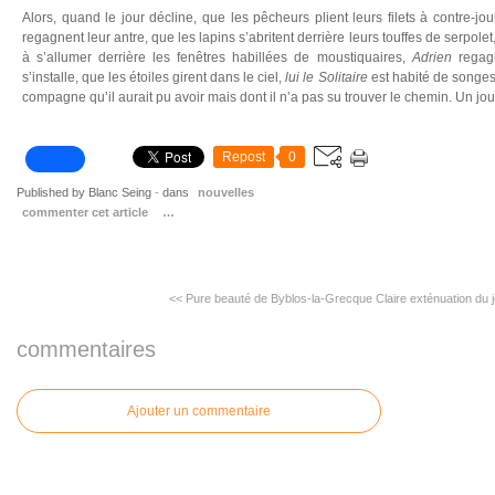
Alors, quand le jour décline, que les pêcheurs plient leurs filets à contre-j
regagnent leur antre, que les lapins s’abritent derrière leurs touffes de serpo
à s’allumer derrière les fenêtres habillées de moustiquaires,
Adrien
regag
s’installe, que les étoiles girent dans le ciel,
lui le Solitaire
est habité de songes
compagne qu’il aurait pu avoir mais dont il n’a pas su trouver le chemin. Un jo
Repost
0
Published by Blanc Seing
-
dans
nouvelles
commenter cet article
…
<< Pure beauté de Byblos-la-Grecque
Claire exténuation du 
commentaires
Ajouter un commentaire