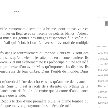
Rec
***
parmi le remuement discret de la brume, pour ne pas voir ce
mier en fleur avec sa nacelle de pétales blancs, l’oiseau
vol muet, les gouttes des nuages suspendues à la voûte du
Arc
e détail qui éclot, ici où là, avec son éventail de multiple
s dans le fourmillement du monde. Leurs yeux sont des
Août 20
ière sans qu’elle vienne les atteindre en aucune manière. Ils
Juillet 
e-creux et nul événement ne les préoccupe qui ne soit lié à
Juin 20
la promesse d’un avoir. Mais qu’importent les distraits. Ils
Mai 202
 ténébreuse de leur ombre. Dans l’oubli du monde. Dans
Avril 20
Mars 2
 m’ouvrir à l’être des choses sans qu’aucune dette, aucun
rte. Sais-tu, il est si facile de s’absenter du rythme de la
Février
alancement, de feindre de croire que la corne d’abondance
Janvier
ncera que le vide.
Décemb
 Reçois le don d’une première pluie, la plume tombée du
Novemb
 afin que ton visage rayonne de son éclat de miel.