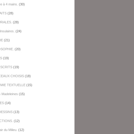
re à 4 mains.
(30)
AITS
(28)
URALES.
(28)
Insulaires.
(24)
IE
(21)
OSOPHIE.
(20)
ES
(19)
SCRITS
(19)
EAUX CHOISIS
(18)
IMIE TEXTUELLE
(15)
s Madeleines
(15)
ES
(14)
DESSINS
(13)
CTIONS.
(12)
ir du Milieu.
(12)