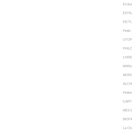
Ecritu
EXTR
PICT
Petits 
UTOP
PHIL
LIVR
MANU
MORC
ALCH
Petite
CART
MES 
BIOFI
La Cha