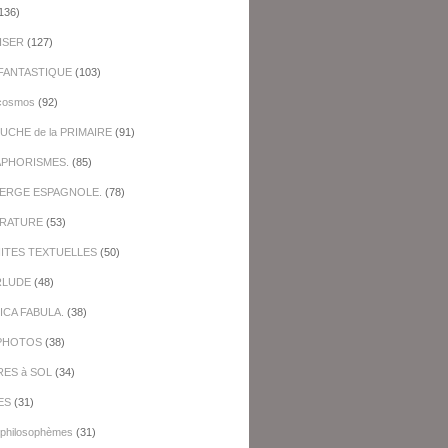
136)
ISER
(127)
FANTASTIQUE
(103)
cosmos
(92)
UCHE de la PRIMAIRE
(91)
APHORISMES.
(85)
BERGE ESPAGNOLE.
(78)
ERATURE
(53)
NITES TEXTUELLES
(50)
RLUDE
(48)
ICA FABULA.
(38)
PHOTOS
(38)
RES à SOL
(34)
ES
(31)
-philosophèmes
(31)