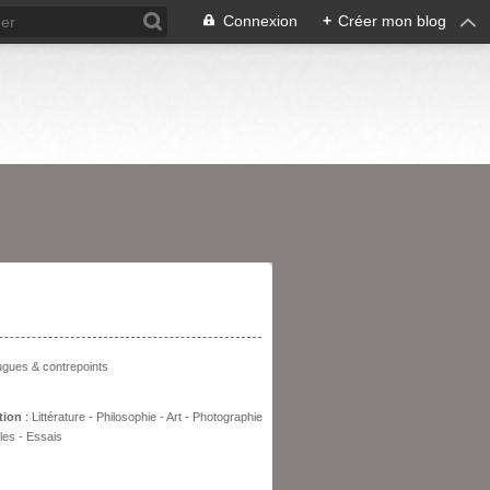
Connexion
+
Créer mon blog
entation
fugues & contrepoints
tion
: Littérature - Philosophie - Art - Photographie
les - Essais