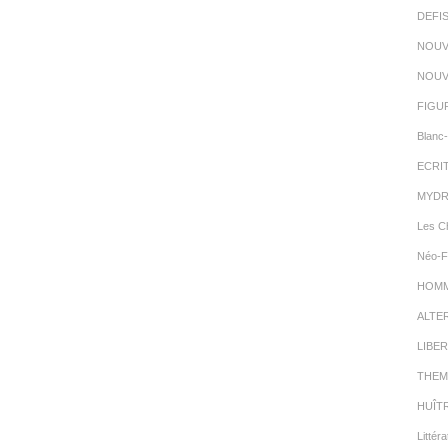
DEFI
NOUV
NOUV
FIGU
Blanc-
ECRI
MYDR
Les C
Néo-F
HOMMA
ALTE
LIBER
THEM
HUÎT
Littéra