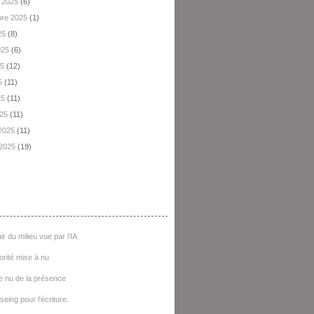
 2025
(6)
re 2025
(1)
25
(8)
2025
(6)
25
(12)
5
(11)
25
(11)
025
(11)
 2025
(11)
 2025
(19)
e D'articles
ir du milieu vue par l’IA
iorité mise à nu
e nu de la présence
seing pour l'écriture.