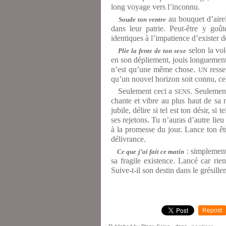
long voyage vers l’inconnu.
au bouquet d’airel
Soude ton ventre
dans leur patrie. Peut-être y goût
identiques à l’impatience d’exister d
selon la vol
Plie la fente de ton sexe
en son dépliement, jouis longuement 
n’est qu’une même chose.
ressen
UN
qu’un nouvel horizon soit connu, celu
Seulement ceci a
. Seulement
SENS
chante et vibre au plus haut de sa m
jubile, délire si tel est ton désir, si
ses rejetons. Tu n’auras d’autre lieu 
à la promesse du jour. Lance ton êtr
délivrance.
: simplement
Ce que j’ai fait ce matin
sa fragile existence. Lancé car rie
Suive-t-il son destin dans le grésille
Repost