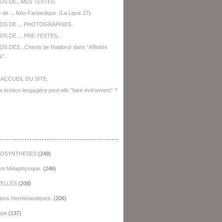
OS DE...MES TEXTES.
 de ... Néo-Fantastique. (La Ligne 27).
OS DE ... PHOTOGRAPHIES.
S DE ... PRE-TEXTES..
S DES...Chants de Maldoror dans "Affinités
s".
'ACCUEIL DU SITE.
e érotico-langagière peut-elle "faire événement" ?
égories
OSYNTHESES
(248)
ant Métaphysique.
(246)
ELLES
(208)
ions Herméneutiques.
(206)
ase
(137)