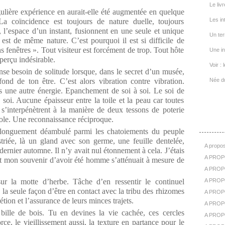
Le livr
ulière expérience en aurait-elle été augmentée en quelque
Les in
 coïncidence est toujours de nature duelle, toujours
 l’espace d’un instant, fusionnent en une seule et unique
Un ter
est de même nature. C’est pourquoi il est si difficile de
s fenêtres ». Tout visiteur est forcément de trop. Tout hôte
Une in
perçu indésirable.
Voir : 
se besoin de solitude lorsque, dans le secret d’un musée,
ond de ton être. C’est alors vibration contre vibration.
Née d
ns une autre énergie. Epanchement de soi à soi. Le soi de
soi. Aucune épaisseur entre la toile et la peau car toutes
’interpénètrent à la manière de deux tessons de poterie
A Pr
ole. Une reconnaissance réciproque.
 longuement déambulé parmi les chatoiements du peuple
 striée, là un gland avec son germe, une feuille dentelée,
A propos
 dernier automne. Il n’y avait nul étonnement à cela. J’étais
A PROP
 mon souvenir d’avoir été homme s’atténuait à mesure de
A PROPO
ur la motte d’herbe. Tâche d’en ressentir le continuel
A PROPOS
, la seule façon d’être en contact avec la tribu des rhizomes
A PROP
étion et l’assurance de leurs minces trajets.
A PROPO
bille de bois. Tu en devines la vie cachée, ces cercles
A PROP
rce, le vieillissement aussi, la texture en partance pour le