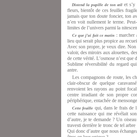
et s’y 
Distend la pupille de ton œil
fleurs, bientôt de ces feuilles frag
jamais que ton doute foncier, ton av
n’en voit nullement le terme. Peut-ê
limites de l’univers parmi la nitescen
: marcher a
Ce que j’ai fait ce matin
lieu qui serait plus propice au recue
Avec son propre, je veux dire. Non 
valoir, des miroirs aux alouettes, de
de cette vérité. L’osmose n’est que de
Sublime réversibilité du regard q
antre.
Les compagnons de route, les chem
clair-obscur de quelque caravansé
renvoient les rayons au point focal
centre irradiant de son propre cor
périphérique, entachée de mensonge
qui, dans le frais de l
Cette feuille
cette naissance qui me révélait so
d’autre, je te demande ? Un oiseau 
travesti derrière le tronc de tel arb
Qui donc d’autre que nous échangeai
êtres en leur unique ?