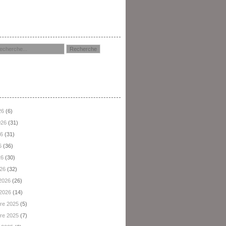
hercher
hives
26
(6)
2026
(31)
26
(31)
6
(36)
26
(30)
026
(32)
 2026
(26)
 2026
(14)
re 2025
(5)
re 2025
(7)