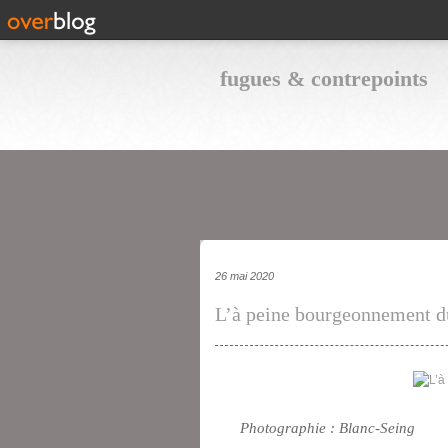
fugues & contrepoints
26 mai 2020
L’à peine bourgeonnement d
Photographie : Blanc-Seing