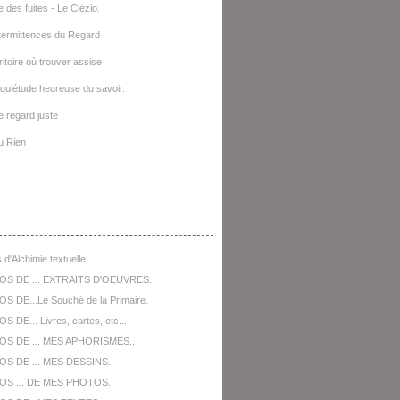
e des fuites - Le Clézio.
termittences du Regard
ritoire où trouver assise
quiétude heureuse du savoir.
le regard juste
u Rien
opos De ...
 d'Alchimie textuelle.
OS DE ... EXTRAITS D'OEUVRES.
S DE...Le Souché de la Primaire.
 DE... Livres, cartes, etc...
OS DE ... MES APHORISMES..
S DE ... MES DESSINS.
OS ... DE MES PHOTOS.