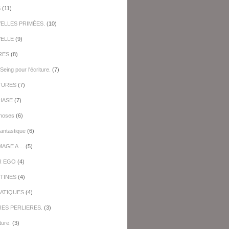
S
(11)
ELLES PRIMÉES.
(10)
ELLE
(9)
RES
(8)
Seing pour l'écriture.
(7)
TURES
(7)
IASE
(7)
hoses
(6)
antastique
(6)
GE A ...
(5)
R EGO
(4)
TINES
(4)
ATIQUES
(4)
RES PERLIERES.
(3)
ture.
(3)