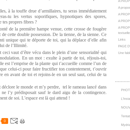
A PROP
A propos
les, à la touffe drue d’armillaires, tu seras immédiatement
A PROP
eras-tu les vertus soporifiques, hypnotiques des spores,
A PROPO
e tes propres fibres ?
A PROPO
onté de la première hampe venue, cette crosse de fougère
textuelle
de cette double possession. De la tienne, de la sienne. Ce
ti unique qui te déporte de toi, qui la déplace d’elle afin
Links
i de l’Illimité.
PAGE D
 ceci vaut d’être vécu dans le plein d’une sensorialité qui
Une fabl
odulation. En un mot : exulte à partir de toi, réjouis-toi,
 telle est l’emprise de la plante qui t’accueille comme l’un de
que celui-ci pour faire fructifier ton contentement, t’ouvrir
Cat
e en avant de toi et rejoins-le en un seul saut, celui de ta
 déclore le monde et m’y perdre, tel le rameau lancé dans
PHOT
n ne l’y prédisposait sauf le dard aigu de la contingence.
ment de soi. L’espace est là qui attend !
L'Inst
NOUV
Tentat
0
Mydri