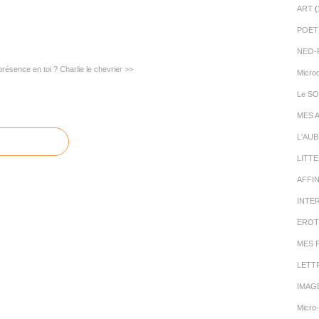
ART
(
POET
NEO-
résence en toi ?
Charlie le chevrier >>
Micro
Le SO
MES 
L'AU
LITT
AFFI
INTE
EROT
MES 
LETT
IMAG
Micro