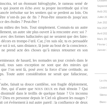
Octobre
inscrira, tel un étonnant hiéroglyphe, le rameau semé de
Septemb
iles qui jouent en écho avec ta propre incertitude qui n’est
Août 20
ancée irrésolue sur les sentiers qui se perdent au loin. On
tre n’ont-ils pas de fin ? Peut-être sinuent-ils jusqu’aux
Juillet 
ce des étoiles ? Peut-être !
Juin 20
u milieu des bois. Tout simplement. Connais-tu un autre
Mai 202
illement, un autre site plus ouvert à la rencontre avec soi ?
Avril 20
avec des formes hallucinées qui ne seraient que des faire-
Mars 2
s décors en trompe-l’œil. Car, j’en suis sûr, tu es persuadée
Février
 soi à soi, sans distance, là juste au bout de la conscience.
ui ne prend acte des choses qu’à mieux retourner en son
Janvier
ineaux de hasard, les nomades un jour croisés dans le
rail, tous sans exception ne sont que des miroirs qui
List
 que l’on sent là, posé avec la force d’une certitude, au
ps. Toute autre considération ne serait que fallacieuse,
.
La cha
’aube, faisait sa douce cantilène, son fragile déploiement,
L’intér
n être, qui d’autre que
en était témoin ? Qui
NOUS DEUX
dissimulé dans le treillis de quelque futaie ? Un inconnu
Silenc
re ? Dieu en personne depuis le Ciel où glissent les nuages ?
t cet événement à nul autre pareil : la confluence de deux
Blanc-