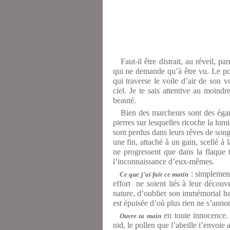
Faut-il être distrait, au réveil, 
qui ne demande qu’à être vu. Le pom
qui traverse le voile d’air de son 
ciel. Je te sais attentive au moindr
beauté.
Bien des marcheurs sont des égaré
pierres sur lesquelles ricoche la lum
sont perdus dans leurs rêves de song
une fin, attaché à un gain, scellé à 
ne progressent que dans la flaque
l’inconnaissance d’eux-mêmes.
: simplement
Ce que j’ai fait ce matin
effort ne soient liés à leur découve
nature, d’oublier son immémorial b
est épuisée d’où plus rien ne s’anno
en toute innocence.
Ouvre ta main
nid, le pollen que l’abeille t’envoie