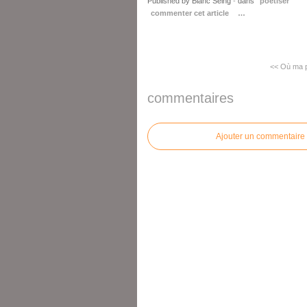
Published by Blanc Seing
-
dans
poetiser
commenter cet article
…
<< Où ma p
commentaires
Ajouter un commentaire