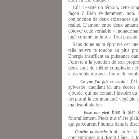
Eût-il existé un témoin, cette sing
façon ? Bien évidemment, non. La
conjonction de deux existences qui,
réalité. L’amour entre deux amants 
côtoyer cette véritable « monade san
jugé comme un intrus. Tout passant 
Sans doute as-tu éprouvé cet inten
telle œuvre te touche au plus prof
Energie insufflant sa puissance da
l’œuvre à la jonction de son propre 
deux sont de même complexion et s
s’assemblant sous la figure du symb
: j’ai
Ce que j’ai fait ce matin
sylvestre, cueillant ici une écorce
ajourée, qui me contait l’histoire du
parmi la communauté végétale et
UN
ma déambulation.
bien à plat s
Pose ton pied
fourmillement. Pieds nus s’il te plaît
qui parcourent l’humus dans la discr
tout contre la 
Couche ta hanche
concentriques qui disent l’âge, la fo