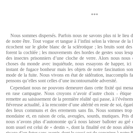
***
Nous sommes dispersés. Parfois nous ne savons plus ni le lieu de 
de notre être. Tout vogue et tangue à l’infini selon la vitesse de la
ricochent sur le globe blanc de la sclérotique ; les bruits sont de
forent la cochlée ; les mouvements des hordes de gestes sous lesq
des insectes prisonniers d’une cloche de verre. Alors nous nous 
choses du monde avec inquiétude, nous essayons de happer, ici u
instant de fugace bonheur mais les objets de notre fascination sont
mode de la fuite. Nous vivons en état de sidération, inaccomplis f
pensons qu’elles sont celles d’une incontournable adversité.
Cependant nous ne pouvons demeurer dans cette fixité qui mena
en rase campagne. Nous croyons n’avoir d’autre choix - étique 
remettre au saisissement de la première réalité qui passe, à l’événem
fiévreuse actualité, à la rencontre d’une altérité en reste de soi, éga
des lieux communs et des errements sans fin. Nous sommes trop
mondaine et, en raison de cela, aveugles, sourds, mutiques. Pris d
nous n’avons plus d’autonomie qu’à nous laisser balloter au gré de
nom usuel est celui de « destin », dont la finalité est de nous alién
rivage d’un futur sans avenir, dont le souci est de conspirer à notre f