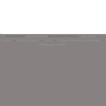
Voir le profil de
jean-paul vialard
sur le portail Overblog
Top articles
Contact
Signaler un abus
C.G.U.
Cookies et données personnelles
Préférences cookies