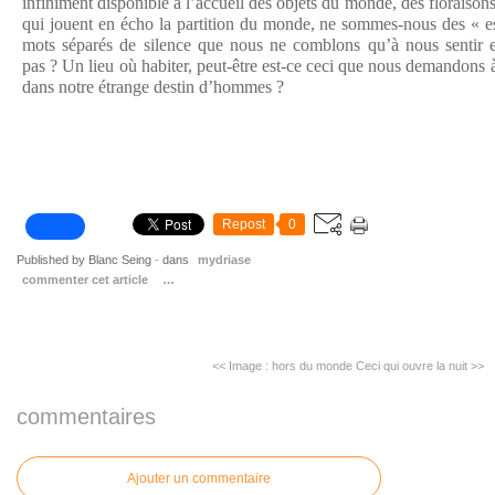
infiniment disponible à l’accueil des objets du monde, des floraison
qui jouent en écho la partition du monde, ne sommes-nous des « esp
mots séparés de silence que nous ne comblons qu’à nous sentir
pas ? Un lieu où habiter, peut-être est-ce ceci que nous demandons 
dans notre étrange destin d’hommes ?
Repost
0
Published by Blanc Seing
-
dans
mydriase
commenter cet article
…
<< Image : hors du monde
Ceci qui ouvre la nuit >>
commentaires
Ajouter un commentaire