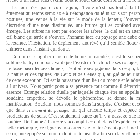
Le jour n’est pas encore le jour, l’heure n’est pas tout à fait 
étirement du temps semblable à l’élongation du félin sous son para
postures, une venue à la vie sur le mode de la lenteur, l’ouvert
discrétion d’une note dissimulée, une brume qui se confond avec
émerge. Les arbres ne sont pas encore les arbres, le ciel est en atten
œil blanc qui tarde à s’ouvrir, l’homme face au paysage une aube d
la retenue, l’hésitation, le dépliement tant rêvé qu’il semble flotter
chimère dans l’instant qui doute.
Ce qui est singulier dans cette heure immaculée, c’est le suspen
sublime halte, ce repos avant que l’exister n’enclenche ses rouages
ne fasse basculer ses cliquets, n’entraîne ses pignons dans ce qui, bi
la nature et des figures de Ceux et de Celles qui, au gré de leur 
de cette exception. Ici est la naissance d’un lieu du monde et le nôt
à l’univers. Nous participons à sa présence tout comme il détermi
essence. Etrange relation duelle par laquelle chaque être en appelle 
soudaine empathie, se dévoile le phénomène, se donne la m
manifestation. Soudain, nous sommes dans la surprise d’exister et ce
que dans
, lui qui articule temps et espace
ce moment du passage
producteurs de sens. C’est seulement parce qu’il y a passage que l
paraître. De l’aube à l’aurore s’accomplit ce qui, dans l’expérience 
belle rhétorique, ce signe avant-coureur de toute sémantique. Une his
essor, une épopée se montre dont toute néantisation sera la victime e