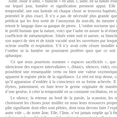
Aube. Issue d’
alba
, « blanche » en latin. L’aube, en sa nature esse
sur lequel jour, lumière et signification prennent appui. Ell
temporalité, une eau lustrale où chaque chose se trouvera baptisée
potentiel le plus exact. Il n’y a pas de nécessité plus grande qu
prédicat qui les fera sortir de l’anonymat du non-dit, du meurtre 
retenir le langage dans sa gangue de pierre. L’ombre nocturne qui av
le profil humain que la nature, voici que l’aube en assure la ré-éme
coefficient de métamorphose. Située entre nuit et aurore, sa blanche
son aspect de rien et de totale vacuité sont les ouvertures par lesquel
octroie souffle et respiration. S’il n’y avait cette césure installée
l’ombre ni la lumière ne pourraient proférer quoi que ce soit
aphasique.
Ce que nous pourrions nommer « espaces sacrificiels », que R
silencieuse des espaces intervallaires », (blancs, silences, vide), c
possèdent une remarquable vertu ou bien une valeur oxymorique 
apparent le registre plein de la signifiance. Le réel est trop dense,
qu’il apparaisse d’emblée à la conscience en sa forme achevée. Il f
élytres, patiemment, en faire lever le germe originaire de manièr
d’une genèse, à créer la temporalité en sa constante oscillation, en s
Le silence, la retenue au bord de la parole, la scansion, les ru
choisissent les choses pour instiller en nous leurs ressources pro
pâte signifiante dont elles sont pétries, dont nous devons faire l’exp
autre vide -, de notre âme. Elle, l’âme, n’est jamais emplie qu’à êt