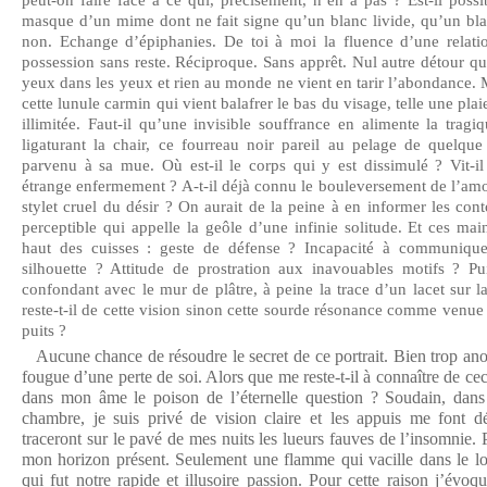
peut-on faire face à ce qui, précisément, n’en a pas ? Est-il poss
masque d’un mime dont ne fait signe qu’un blanc livide, qu’un bla
non. Echange d’épiphanies. De toi à moi la fluence d’une relatio
possession sans reste. Réciproque. Sans apprêt. Nul autre détour q
yeux dans les yeux et rien au monde ne vient en tarir l’abondance.
cette lunule carmin qui vient balafrer le bas du visage, telle une pla
illimitée. Faut-il qu’une invisible souffrance en alimente la tragi
ligaturant la chair, ce fourreau noir pareil au pelage de quelque
parvenu à sa mue. Où est-il le corps qui y est dissimulé ? Vit-il
étrange enfermement ? A-t-il déjà connu le bouleversement de l’amou
stylet cruel du désir ? On aurait de la peine à en informer les con
perceptible qui appelle la geôle d’une infinie solitude. Et ces ma
haut des cuisses : geste de défense ? Incapacité à communique
silhouette ? Attitude de prostration aux inavouables motifs ? Pu
confondant avec le mur de plâtre, à peine la trace d’un lacet sur l
reste-t-il de cette vision sinon cette sourde résonance comme venu
puits ?
Aucune chance de résoudre le secret de ce portrait. Bien trop an
fougue d’une perte de soi. Alors que me reste-t-il à connaître de ceci
dans mon âme le poison de l’éternelle question ? Soudain, dan
chambre, je suis privé de vision claire et les appuis me font dé
traceront sur le pavé de mes nuits les lueurs fauves de l’insomnie. P
mon horizon présent. Seulement une flamme qui vacille dans le lo
qui fut notre rapide et illusoire passion. Pour cette raison j’évoqu