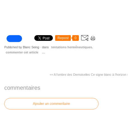
Repost
0
Published by Blanc Seing
-
dans
tentations herméneutiques.
commenter cet article
…
<< A l’ombre des Demoiselles
Ce signe blanc à l’horizon 
commentaires
Ajouter un commentaire