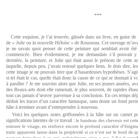
***
Cette esquisse, je l’ai trouvée, glissée dans un livre, en guise de 
de
« Julie ou la nouvelle Héloïse »
de Rousseau. Cet ouvrage m’avait
je ne savais quoi penser de cette peinture qui semblait avoir ét
commencée. Bien évidemment, je me demandais s’il pouvait y a
dernière, la peinture, et Julie qui était aussi le prénom de cette
laquelle, depuis peu, j’avais renoué quelques liens. Je dois dire, les
cette image je ne pouvais tirer que d’hasardeuses hypothèses. S’agiss
si tel était le cas, quelle était donc la cause de ce qui se donnait 
à paraître ? Je me souvins alors que Julie, en ses jeunes années, ava
des Beaux-arts dont elle ramenait, le plus souvent, de rapides éba
tout cas jamais d’œuvre parvenue à sa conclusion. En ces temps déjà 
déduit les traces d’un caractère fantasque, sans doute un fond perm
hâte à terminer avant d’entreprendre à nouveau.
Voici les quelques notes griffonnées à la hâte sur un carnet pou
significations latentes de ce travail :
le bandeau des cheveux est cett
entoure le visage, en renforce encore le profond caractère d
’
énigme
traits apparents laisse dans la perplexité si ce n’est sur le bord d