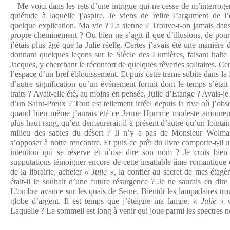
Me voici dans les rets d’une intrigue qui ne cesse de m’interroger
quiétude à laquelle j’aspire. Je viens de relire l’argument de l
quelque explication. Ma vie ? La sienne ? Trouve-t-on jamais dans
propre cheminement ? Ou bien ne s’agit-il que d’illusions, de pour
j’étais plus âgé que la Julie réelle. Certes j’avais été une manière 
donnant quelques leçons sur le Siècle des Lumières, faisant halte 
Jacques, y cherchant le réconfort de quelques rêveries solitaires. Ce
l’espace d’un bref éblouissement. Et puis cette trame subite dans la f
d’autre signification qu’un événement fortuit dont le temps s’ét
traits ? Avait-elle été, au moins en pensée, Julie d’Etange ? Avais-je
d’un Saint-Preux ? Tout est tellement irréel depuis la rive où j’ob
quand bien même j’aurais été ce Jeune Homme modeste amoure
plus haut rang, qu’en demeurerait-il à présent d’autre qu’un lointa
milieu des sables du désert ? Il n’y a pas de Monsieur Wolmar
s’opposer à notre rencontre. Et puis ce prêt du livre comporte-t-il
intention qui se réserve et n’ose dire son nom ? Je crois bien
supputations témoigner encore de cette insatiable âme romantique q
de la librairie, acheter
« Julie »
, la confier au secret de mes étagèr
était-il le souhait d’une future résurgence ? Je ne saurais en dire 
L’ombre avance sur les quais de Seine. Bientôt les lampadaires trou
globe d’argent. Il est temps que j’éteigne ma lampe.
« Julie »
v
Laquelle ? Le sommeil est long à venir qui joue parmi les spectres n