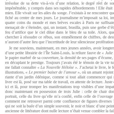
irrésolue de sa dette vis-à-vis d’une relation, le degré réel de son
impénétrable, y compris dans ses rapides débordements ! Elle était 
mien. Elle vivait sur les ailes du songe. J’existais à ne rencontrer que
fiché au centre de mes jours. Le journalisme m’imposait sa loi, i
quatre coins du monde et mes brèves escales à Paris ne suffisaie
menaçait de s’éteindre, qui, un instant, brasilla, puis une gerbe d’é
feu d’artifice que le ciel dilue dans le bleu de sa toile. Alors, que
chercher à résoudre ce rébus, son emmêlement de chiffres, de dessi
n’auront d’autre lieu que l’incertitude de leur silencieuse profération
Je me souviens, maintenant, en mes jeunes années, avoir longtemp
d’une petite librairie de l’Île Saint-Louis, la reliure fauve de
« Julie
le papier marbré de sa couverture, la densité de ses pages d’écume, 
en décuplant le prestige. Toujours j’avais été le témoin de la vie 
me fallait connaître
« La Nouvelle Héloïse »
. J’achetai le livre, le 
illustrations,
« Le premier baiser de l’amour »
, où un amant rejoint
riante d’un jardin édénique, comme si tout allait commencer qui 
livre est là, posé sur ma table de travail, en attente de lecture. Just
ici et là, pour tromper les manifestations trop visibles d’une impa
donc maintenant en possession de trois Julie : celle de chair don
portrait, celle du livre qu’elle m’a confié, enfin celle de l’ouvrag
comment me retrouver parmi cette confluence de figures diverses 
qui ne soit la buée d’un simple souvenir, le noir et blanc d’une pein
ancienne de littérature dont nulle lecture n’était venue combler la fai