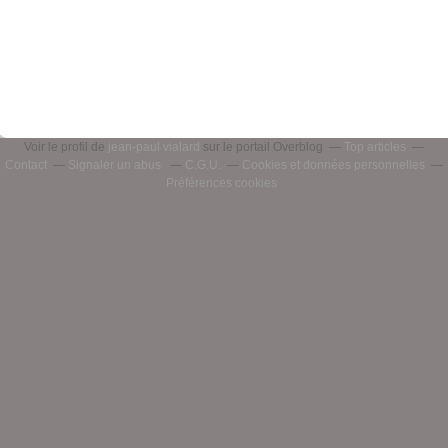
Voir le profil de
jean-paul vialard
sur le portail Overblog
Top articles
Contact
Signaler un abus
C.G.U.
Cookies et données personnelles
Préférences cookies