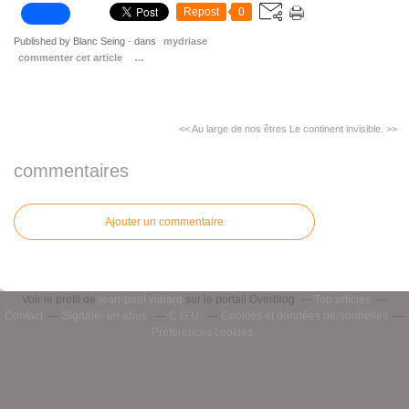
Repost
0
Published by Blanc Seing
-
dans
mydriase
commenter cet article
…
<< Au large de nos êtres
Le continent invisible. >>
commentaires
Ajouter un commentaire
Voir le profil de
jean-paul vialard
sur le portail Overblog
Top articles
Contact
Signaler un abus
C.G.U.
Cookies et données personnelles
Préférences cookies