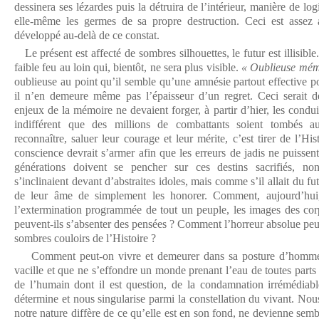
dessinera ses lézardes puis la détruira de l’intérieur, manière de lo
elle-même les germes de sa propre destruction. Ceci est assez a
développé au-delà de ce constat.
Le présent est affecté de sombres silhouettes, le futur est illisible
faible feu au loin qui, bientôt, ne sera plus visible.
« Oublieuse mém
oublieuse au point qu’il semble qu’une amnésie partout effective p
il n’en demeure même pas l’épaisseur d’un regret. Ceci serait d
enjeux de la mémoire ne devaient forger, à partir d’hier, les condui
indifférent que des millions de combattants soient tombés 
reconnaître, saluer leur courage et leur mérite, c’est tirer de l’His
conscience devrait s’armer afin que les erreurs de jadis ne puissen
générations doivent se pencher sur ces destins sacrifiés, n
s’inclinaient devant d’abstraites idoles, mais comme s’il allait du fut
de leur âme de simplement les honorer. Comment, aujourd’hui
l’extermination programmée de tout un peuple, les images des co
peuvent-ils s’absenter des pensées ? Comment l’horreur absolue peut
sombres couloirs de l’Histoire ?
Comment peut-on vivre et demeurer dans sa posture d’homme 
vacille et que ne s’effondre un monde prenant l’eau de toutes parts
de l’humain dont il est question, de la condamnation irrémédiab
détermine et nous singularise parmi la constellation du vivant. No
notre nature diffère de ce qu’elle est en son fond, ne devienne semb