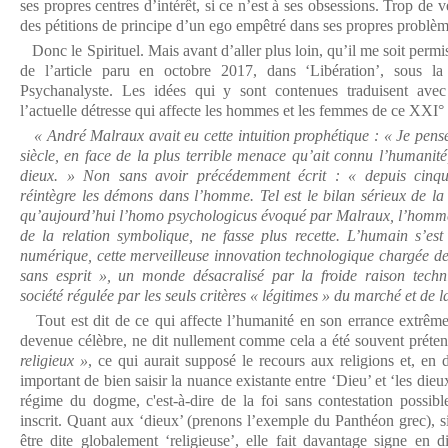
ses propres centres d’intérêt, si ce n’est à ses obsessions. Trop de v
des pétitions de principe d’un ego empêtré dans ses propres problèm
Donc le Spirituel. Mais avant d’aller plus loin, qu’il me soit permis
de l’article paru en octobre 2017, dans ‘Libération’, sous 
Psychanalyste. Les idées qui y sont contenues traduisent avec
l’actuelle détresse qui affecte les hommes et les femmes de ce XXI° s
« André Malraux avait eu cette intuition prophétique : « Je pens
siècle, en face de la plus terrible menace qu’ait connu l’humanité,
dieux. » Non sans avoir précédemment écrit : « depuis cinqu
réintègre les démons dans l’homme. Tel est le bilan sérieux de la
qu’aujourd’hui l’homo psychologicus évoqué par Malraux, l’homme 
de la relation symbolique, ne fasse plus recette. L’humain s’es
numérique, cette merveilleuse innovation technologique chargée d
sans esprit », un monde désacralisé par la froide raison techn
société régulée par les seuls critères « légitimes » du marché et de l
Tout est dit de ce qui affecte l’humanité en son errance extrême
devenue célèbre, ne dit nullement comme cela a été souvent préte
religieux »
, ce qui aurait supposé le recours aux religions et, en d
important de bien saisir la nuance existante entre ‘Dieu’ et ‘les die
régime du dogme, c'est-à-dire de la foi sans contestation possib
inscrit. Quant aux ‘dieux’ (prenons l’exemple du Panthéon grec), si
être dite globalement ‘religieuse’, elle fait davantage signe en d