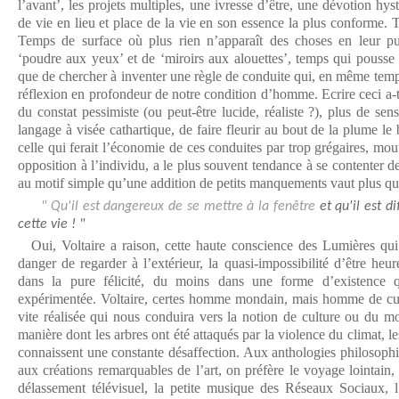
l’avant’, les projets multiples, une ivresse d’être, une dévotion hys
de vie en lieu et place de la vie en son essence la plus conforme. T
Temps de surface où plus rien n’apparaît des choses en leur pu
‘poudre aux yeux’ et de ‘miroirs aux alouettes’, temps qui pouss
que de chercher à inventer une règle de conduite qui, en même temps
réflexion en profondeur de notre condition d’homme. Ecrire ceci a-t-
du constat pessimiste (ou peut-être lucide, réaliste ?), plus de se
langage à visée cathartique, de faire fleurir au bout de la plume le
celle qui ferait l’économie de ces conduites par trop grégaires, mo
opposition à l’individu, a le plus souvent tendance à se contenter de
au motif simple qu’une addition de petits manquements vaut plus qu
" Qu'il est dangereux de se mettre à la fenêtre
et qu'il est d
cette vie ! "
Oui, Voltaire a raison, cette haute conscience des Lumières qui 
danger de regarder à l’extérieur, la quasi-impossibilité d’être heu
dans la pure félicité, du moins dans une forme d’existence qu
expérimentée. Voltaire, certes homme mondain, mais homme de cultur
vite réalisée qui nous conduira vers la notion de culture ou du mo
manière dont les arbres ont été attaqués par la violence du climat, le
connaissent une constante désaffection. Aux anthologies philosophiqu
aux créations remarquables de l’art, on préfère le voyage lointain, l
délassement télévisuel, la petite musique des Réseaux Sociaux, 