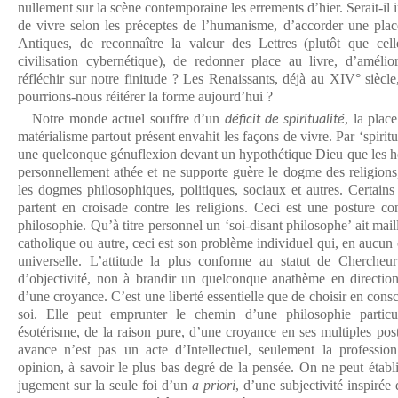
nullement sur la scène contemporaine les errements d’hier. Serait-il 
de vivre selon les préceptes de l’humanisme, d’accorder une plac
Antiques, de reconnaître la valeur des Lettres (plutôt que ce
civilisation cybernétique), de redonner place au livre, d’améli
réfléchir sur notre finitude ? Les Renaissants, déjà au XIV° siècle
pourrions-nous réitérer la forme aujourd’hui ?
Notre monde actuel souffre d’un
, la plac
déficit de spiritualité
matérialisme partout présent envahit les façons de vivre. Par ‘spirit
une quelconque génuflexion devant un hypothétique Dieu que les h
personnellement athée et ne supporte guère le dogme des religions
les dogmes philosophiques, politiques, sociaux et autres. Certains
partent en croisade contre les religions. Ceci est une posture co
philosophie. Qu’à titre personnel un ‘soi-disant philosophe’ ait maille
catholique ou autre, ceci est son problème individuel qui, en aucun c
universelle. L’attitude la plus conforme au statut de Chercheu
d’objectivité, non à brandir un quelconque anathème en direction
d’une croyance. C’est une liberté essentielle que de choisir en consc
soi. Elle peut emprunter le chemin d’une philosophie particu
ésotérisme, de la raison pure, d’une croyance en ses multiples po
avance n’est pas un acte d’Intellectuel, seulement la professio
opinion, à savoir le plus bas degré de la pensée. On ne peut établ
jugement sur la seule foi d’un
a priori
, d’une subjectivité inspirée 