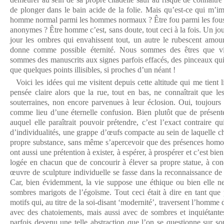
de plonger dans le bain acide de la folie. Mais qu’est-ce qui m’im
homme normal parmi les hommes normaux ? Être fou parmi les fous
anonymes ? Être homme c’est, sans doute, tout ceci à la fois. Un jour
jour les ombres qui envahissent tout, un autre le rubescent amou
donne comme possible éternité. Nous sommes des êtres que vis
sommes des manuscrits aux signes parfois effacés, des pinceaux qui n
que quelques points illisibles, si proches d’un néant !
Voici les idées qui me visitent depuis cette altitude qui me tient
pensée claire alors que la rue, tout en bas, ne connaîtrait que le
souterraines, non encore parvenues à leur éclosion. Oui, toujours
comme lieu d’une éternelle confusion. Bien plutôt que de présente
auquel elle paraîtrait pouvoir prétendre, c’est l’exact contraire q
d’individualités, une grappe d’œufs compacte au sein de laquelle ch
propre substance, sans même s’apercevoir que des présences homolo
ont aussi une prétention à exister, à espérer, à prospérer et c’est bie
logée en chacun que de concourir à élever sa propre statue, à con
œuvre de sculpture individuelle se fasse dans la reconnaissance de
Car, bien évidemment, la vie suppose une éthique ou bien elle ne
sombres marigots de l’égoïsme. Tout ceci était à dire en tant que
motifs qui, au titre de la soi-disant ‘modernité’, traversent l’homme d
avec des chatoiements, mais aussi avec de sombres et inquiétante
parfois devenu une telle abstraction que l’on se questionne sur so