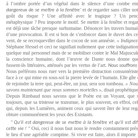
à l’ombre portée d’un végétal dans le silence d’une combe e
et de regarder sans ciller no
dangereux de se mettre à la fenêtre’
goût du risque ? Une affinité avec le tragique ? Un penc
métaphysique ? Peu importe le motif. Se mettre à la fenêtre et reg
est déjà une tâche presque surhumaine. Dénoncer les travers humain
d’une provocation. Il est si bon de s’enfoncer dans le duvet des ce
vent, de se recroqueviller dans le cocon de son amnésie.
« Indignez
Stéphane Hessel et ceci ne signifiait nullement que cette indignation
quelque mal personnel mais de se mobiliser contre le Mal Majuscule
la conscience humaine, dont l’œuvre de Dante nous donne quel
fussent-ils littéraires, atténués par les vertus de l’art.
Nous souffrons 
Nous préférons nous ruer vers la première distraction consumériste
face à ce qui mine en sous-sol la pierre levée de l’humain. Elle gî
de rejoindre la terre qui, peut-être, un jour, sera son tombeau.
« Nous
savons maintenant que nous sommes mortelles »
, disait prophétiqu
Depuis Rimbaud nous savons que le Poète est un Voyant, que se
toujours, que sa tristesse se transmue, le plus souvent, en effroi, c
qui, depuis les Lumières, animent ceux qui savent ôter de leur rega
obture communément les yeux des Existants.
" Qu'il est dangereux de se mettre à la fenêtre et qu'il est dif
Oui, ceci il nous faut nous le rendre constamment prés
cette vie ! "
le lieu d’une agréable comptine. Si vivre est faire, alors il importe