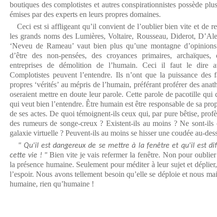
boutiques des complotistes et autres conspirationnistes possède plu
émises par des experts en leurs propres domaines.
Ceci est si affligeant qu’il convient de l’oublier bien vite et de rel
les grands noms des Lumières, Voltaire, Rousseau, Diderot, D’Al
‘Neveu de Rameau’ vaut bien plus qu’une montagne d’opinions 
d’être des non-pensées, des croyances primaires, archaïques,
entreprises de démolition de l’humain. Ceci il faut le dire a
Complotistes peuvent l’entendre. Ils n’ont que la puissance des f
propres ‘vérités’ au mépris de l’humain, préférant proférer des ana
oseraient mettre en doute leur parole. Cette parole de pacotille qui d
qui veut bien l’entendre. Être humain est être responsable de sa prop
de ses actes. De quoi témoignent-ils ceux qui, par pure bêtise, prof
des rumeurs de songe-creux ? Existent-ils au moins ? Ne sont-ils
galaxie virtuelle ? Peuvent-ils au moins se hisser une coudée au-des
" Qu'il est dangereux de se mettre à la fenêtre et qu'il est di
Bien vite je vais refermer la fenêtre. Non pour oublie
cette vie ! "
la présence humaine. Seulement pour méditer à leur sujet et déplier, 
l’espoir. Nous avons tellement besoin qu’elle se déploie et nous ma
humaine, rien qu’humaine !