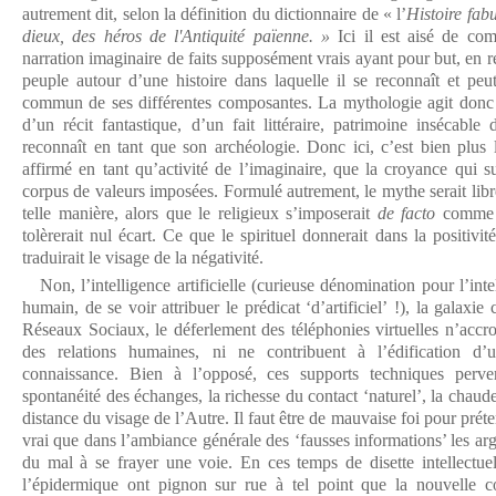
autrement dit, selon la définition du dictionnaire de « l’
Histoire fab
dieux, des héros de l'Antiquité païenne. »
Ici il est aisé de com
narration imaginaire de faits supposément vrais ayant pour but, en réa
peuple autour d’une histoire dans laquelle il se reconnaît et peut
commun de ses différentes composantes. La mythologie agit donc 
d’un récit fantastique, d’un fait littéraire, patrimoine insécab
reconnaît en tant que son archéologie. Donc ici, c’est bien plus l
affirmé en tant qu’activité de l’imaginaire, que la croyance qui s
corpus de valeurs imposées. Formulé autrement, le mythe serait libre
telle manière, alors que le religieux s’imposerait
de facto
comme l
tolèrerait nul écart. Ce que le spirituel donnerait dans la positivité,
traduirait le visage de la négativité.
Non, l’intelligence artificielle (curieuse dénomination pour l’inte
humain, de se voir attribuer le prédicat ‘d’artificiel’ !), la galaxie
Réseaux Sociaux, le déferlement des téléphonies virtuelles n’accro
des relations humaines, ni ne contribuent à l’édification d
connaissance. Bien à l’opposé, ces supports techniques perver
spontanéité des échanges, la richesse du contact ‘naturel’, la chaude
distance du visage de l’Autre. Il faut être de mauvaise foi pour préten
vrai que dans l’ambiance générale des ‘fausses informations’ les ar
du mal à se frayer une voie. En ces temps de disette intellectuelle
l’épidermique ont pignon sur rue à tel point que la nouvelle co