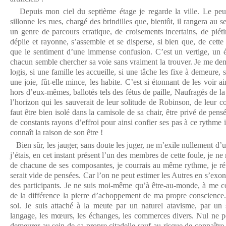
Depuis mon ciel du septième étage je regarde la ville. Le peu
sillonne les rues, chargé des brindilles que, bientôt, il rangera au s
un genre de parcours erratique, de croisements incertains, de piét
déplie et rayonne, s’assemble et se disperse, si bien que, de cett
que le sentiment d’une immense confusion. C’est un vertige, u
chacun semble chercher sa voie sans vraiment la trouver. Je me de
logis, si une famille les accueille, si une tâche les fixe à demeure, s
une joie, fût-elle mince, les habite. C’est si étonnant de les voir a
hors d’eux-mêmes, ballotés tels des fétus de paille, Naufragés de la 
l’horizon qui les sauverait de leur solitude de Robinson, de leur con
faut être bien isolé dans la camisole de sa chair, être privé de pens
de constants rayons d’effroi pour ainsi confier ses pas à ce rythme i
connaît la raison de son être !
Bien sûr, les jauger, sans doute les juger, ne m’exile nullement d
j’étais, en cet instant présent l’un des membres de cette foule, je n
de chacune de ses composantes, je courrais au même rythme, je réfl
serait vide de pensées. Car l’on ne peut estimer les Autres en s’exo
des participants. Je ne suis moi-même qu’à être-au-monde, à me con
de la différence la pierre d’achoppement de ma propre conscience.
sol. Je suis attaché à la meute par un naturel atavisme, par un 
langage, les mœurs, les échanges, les commerces divers. Nul ne pe
demeurer au sein de sa propre citadelle sauf au risque de connaître l