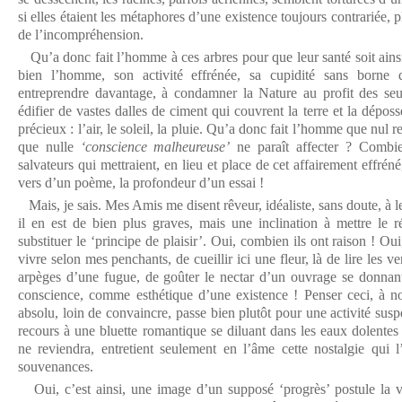
si elles étaient les métaphores d’une existence toujours contrariée,
de l’incompréhension.
Qu’a donc fait l’homme à ces arbres pour que leur santé soit ains
bien l’homme, son activité effrénée, sa cupidité sans borne 
entreprendre davantage, à condamner la Nature au profit des seul
édifier de vastes dalles de ciment qui couvrent la terre et la déposs
précieux : l’air, le soleil, la pluie. Qu’a donc fait l’homme que nul r
que nulle
‘conscience malheureuse’
ne paraît affecter ? Combien
salvateurs qui mettraient, en lieu et place de cet affairement effréné,
vers d’un poème, la profondeur d’un essai !
Mais, je sais. Mes Amis me disent rêveur, idéaliste, sans doute, à l
il en est de bien plus graves, mais une inclination à mettre le ré
substituer le ‘principe de plaisir’. Oui, combien ils ont raison ! Ou
vivre selon mes penchants, de cueillir ici une fleur, là de lire les v
arpèges d’une fugue, de goûter le nectar d’un ouvrage se donnan
conscience, comme esthétique d’une existence ! Penser ceci, à no
absolu, loin de convaincre, passe bien plutôt pour une activité suspe
recours à une bluette romantique se diluant dans les eaux dolentes 
ne reviendra, entretient seulement en l’âme cette nostalgie qui l
souvenances.
Oui, c’est ainsi, une image d’un supposé ‘progrès’ postule la vite