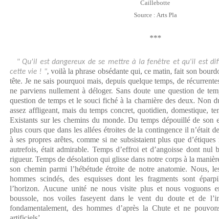
Caillebotte
Source : Arts Pla
***
" Qu'il est dangereux de se mettre à la fenêtre et qu'il est dif
, voilà la phrase obsédante qui, ce matin, fait son bou
cette vie ! "
tête. Je ne sais pourquoi mais, depuis quelque temps, de récurrentes
ne parviens nullement à déloger. Sans doute une question de te
question de temps et le souci fiché à la charnière des deux. Non d
assez affligeant, mais du temps concret, quotidien, domestique, te
Existants sur les chemins du monde. Du temps dépouillé de son 
plus cours que dans les allées étroites de la contingence il n’était 
à ses propres arêtes, comme si ne subsistaient plus que d’étiques 
autrefois, était admirable. Temps d’effroi et d’angoisse dont nul 
rigueur. Temps de désolation qui glisse dans notre corps à la manièr
son chemin parmi l’hébétude étroite de notre anatomie. Nous, 
hommes scindés, des esquisses dont les fragments sont éparpi
l’horizon. Aucune unité ne nous visite plus et nous voguons e
boussole, nos voiles faseyent dans le vent du doute et de l’i
fondamentalement, des hommes d’après la Chute et ne pouvons
artificiels’.