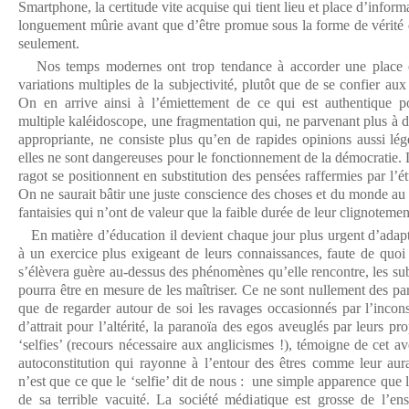
Smartphone, la certitude vite acquise qui tient lieu et place d’informa
longuement mûrie avant que d’être promue sous la forme de vérité qu
seulement.
Nos temps modernes ont trop tendance à accorder une place 
variations multiples de la subjectivité, plutôt que de se confier aux
On en arrive ainsi à l’émiettement de ce qui est authentique 
multiple kaléidoscope, une fragmentation qui, ne parvenant plus à 
appropriante, ne consiste plus qu’en de rapides opinions aussi lé
elles ne sont dangereuses pour le fonctionnement de la démocratie. L
ragot se positionnent en substitution des pensées raffermies par l’ét
On ne saurait bâtir une juste conscience des choses et du monde au 
fantaisies qui n’ont de valeur que la faible durée de leur clignotemen
En matière d’éducation il devient chaque jour plus urgent d’adapt
à un exercice plus exigeant de leurs connaissances, faute de quoi
s’élèvera guère au-dessus des phénomènes qu’elle rencontre, les sub
pourra être en mesure de les maîtriser. Ce ne sont nullement des par
que de regarder autour de soi les ravages occasionnés par l’incons
d’attrait pour l’altérité, la paranoïa des egos aveuglés par leurs 
‘selfies’ (recours nécessaire aux anglicismes !), témoigne de cet a
autoconstitution qui rayonne à l’entour des êtres comme leur aur
n’est que ce que le ‘selfie’ dit de nous : une simple apparence que l
de sa terrible vacuité. La société médiatique est grosse de l’e