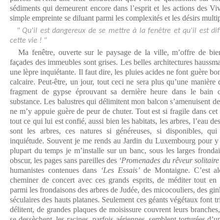
sédiments qui demeurent encore dans l’esprit et les actions des Vi
simple empreinte se diluant parmi les complexités et les désirs mult
" Qu'il est dangereux de se mettre à la fenêtre et qu'il est dif
cette vie ! "
Ma fenêtre, ouverte sur le paysage de la ville, m’offre de bie
façades des immeubles sont grises. Les belles architectures haussm
une lèpre inquiétante. Il faut dire, les pluies acides ne font guère 
calcaire. Peut-être, un jour, tout ceci ne sera plus qu’une manière 
fragment de gypse éprouvant sa dernière heure dans le bain co
substance. Les balustres qui délimitent mon balcon s’amenuisent de 
ne m’y appuie guère de peur de chuter. Tout est si fragile dans cet a
tout ce qui lui est confié, aussi bien les habitats, les arbres, l’eau 
sont les arbres, ces natures si généreuses, si disponibles, qui
inquiétude. Souvent je me rends au Jardin du Luxembourg pour y 
plupart du temps je m’installe sur un banc, sous les larges frondais
obscur, les pages sans pareilles des
‘Promenades du rêveur solitaire
humanistes contenues dans
‘Les Essais’
de Montaigne. C’est al
cheminer de concert avec ces grands esprits, de méditer tout en 
parmi les frondaisons des arbres de Judée, des micocouliers, des gin
séculaires des hauts platanes. Seulement ces géants végétaux font tr
délitent, de grandes plaques de moisissure couvrent leurs branches
se dessèchent, les racines, parfois aériennes, semblent torturées d