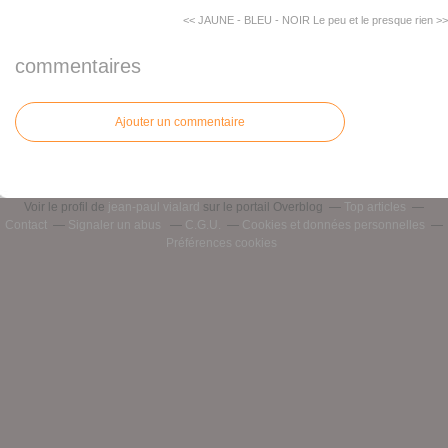
<< JAUNE - BLEU - NOIR
Le peu et le presque rien >>
commentaires
Ajouter un commentaire
Voir le profil de
jean-paul vialard
sur le portail Overblog
Top articles
Contact
Signaler un abus
C.G.U.
Cookies et données personnelles
Préférences cookies