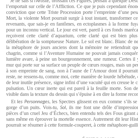
Je ne sais si
, brossant ces Figures, pensait à quelque Dest
l’Artiste
l’emportait sur celle de l’Affliction. Ce que je puis cependant énon
conviction que cette Triste Procession porte l’empreinte d’une pe
Mort, la violente Mort pourrait surgir à tout instant, transformer ce
revenants, que sais-je en fantômes, en ectoplasmes à la forme fuya
pour un inconnu vertical. Le jour est vert, pareil à ces fonds maréc
reçoivent cette clarté d’aquarium, cette clarté qui est bien plu
délibération de la somptueuse Nature. Le sol est blanc. Blanc de nei
la métaphore de jours anciens dont la mémoire ne retiendrait que l
chagrin, comme si l’Aventure Humaine ne pouvait jamais conquérir
lumière avare, à peine un bourgeonnement, une rumeur. Certes il 
mur qui porte sur sa surface un peuple de cœurs rouges, mais un pe
à son empreinte de sang, non à l’aune de l’Amour dont il pourrait 
reste, ne ressens-tu, comme moi, cette manière de lourde hébétude,
de leur inutile présence, signe infini d’une vacuité qui en creuse le c
pulsation. Un cœur inerte qui est pareil à la feuille morte. Son d
visible dans la texture du dessin qui s’épuise à en dire la forme rec
Et
, les Spectres glissent en eux comme s’ils se 
les Personnages
gorge d’un puits. Vois-tu,
, ils me font une drôle d’impression
Sol
pièces d’un cruel Jeu d’Échecs, bien entendu tels des Fous girant 
sans même en éprouver la mortelle essence. Autrement dit leur Hist
pourrait se résumer à cette formule-couperet, à cette métaphore-guill