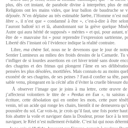
plus, dès cet instant, de parabole divine à interpréter, plus de m
Religions ont les mains vides, que leur ballon de baudruche se vi
déjouée. N’en déplaise au très estimable
, l’Homme n’est nu
Sartre
libre »
, il n’est que « condamné à être », c’est-à-dire à être selo
l’auront balloté ici et là, abandonnant sur la grève quelque Misér
Autre qui aura hérité de supposés « mérites » et qui, pour autant, n’
être de « mauvaise foi » pour reprendre l’expression sartrienne, p
Liberté dès l’instant où l’évidence indique la réalité contraire.
Libre,
, nous ne le devenons que le jour de notre
ma chère Sol
Sentier Lumineux au milieu des froids dessins de la Camarde. Tu 
t’infliger de si lourdes assertions en cet hiver teinté sans doute enco
des chagrins et des frimas qui plongent l’âme en ses délibératio
pensées les plus désolées, mortifiées. Mais connais-tu au moins quel
exonéré de ses chagrins, de ses peines ? Faut-il confier sa tête, par
sable venu, plongeant en la cécité afin d’éviter la cruelle blessure du
Å observer l’image que je joins à ma lettre, cette œuvre d
j’affecterai volontiers le titre de
, tu saisira
« Perdus en Eux »
écriture, cette désolation qui en ombre les mots, cette pure ténèb
venin, tel un acide qui ronge les chairs, bientôt il ne demeurera qu
poussière du sol. Car vois-tu, je crois qu’il faut, une fois porter hau
fois abattre la voile et naviguer dans la Douleur, proue face à la te
naviguer, le Réel n’est nullement évitable. C’est lui qui nous détermi