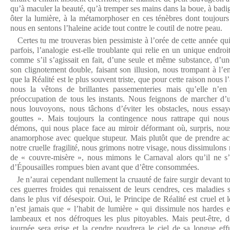
qu’à maculer la beauté, qu’à tremper ses mains dans la boue, à badige
ôter la lumière, à la métamorphoser en ces ténèbres dont toujour
nous en sentons l’haleine acide tout contre le coutil de notre peau.
Certes tu me trouveras bien pessimiste à l’orée de cette année q
parfois, l’analogie est-elle troublante qui relie en un unique endro
comme s’il s’agissait en fait, d’une seule et même substance, d’un
son clignotement double, faisant son illusion, nous trompant à l’
que la Réalité est le plus souvent triste, que pour cette raison nous
nous la vêtons de brillantes passementeries mais qu’elle n’
préoccupation de tous les instants. Nous feignons de marcher d’u
nous louvoyons, nous tâchons d’éviter les obstacles, nous essay
gouttes ». Mais toujours la contingence nous rattrape qui nou
démons, qui nous place face au miroir déformant où, surpris, nou
anamorphose avec quelque stupeur. Mais plutôt que de prendre ac
notre cruelle fragilité, nous grimons notre visage, nous dissimulons
de « couvre-misère », nous mimons le Carnaval alors qu’il ne s’a
d’Épousailles rompues bien avant que d’être consommées.
Je n’aurai cependant nullement la cruauté de faire surgir devant to
ces guerres froides qui renaissent de leurs cendres, ces maladies 
dans le plus vif désespoir. Oui, le Principe de Réalité est cruel et 
n’est jamais que « l’habit de lumière » qui dissimule nos hardes e
lambeaux et nos défroques les plus pitoyables. Mais peut-être, déj
journée sera grise et la cendre poudrera le ciel de sa longue effu