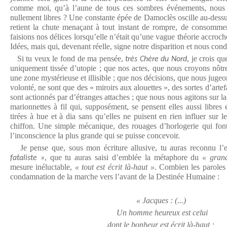
comme moi, qu’à l’aune de tous ces sombres événements, nou
nullement libres ? Une constante épée de Damoclès oscille au-dessus 
retient la chute menaçant à tout instant de rompre, de consommer
faisions nos délices lorsqu’elle n’était qu’une vague théorie accroc
Idées, mais qui, devenant réelle, signe notre disparition et nous cond
Si tu veux le fond de ma pensée,
, je crois qu
très Chère du Nord
uniquement tissée d’utopie ; que nos actes, que nous croyons nôtre
une zone mystérieuse et illisible ; que nos décisions, que nous juge
volonté, ne sont que des « miroirs aux alouettes », des sortes d’art
sont actionnés par d’étranges attaches ; que nous nous agitons sur l
marionnettes à fil qui, supposément, se pensent elles aussi libres 
tirées à hue et à dia sans qu’elles ne puisent en rien influer sur l
chiffon. Une simple mécanique, des rouages d’horlogerie qui font
l’inconscience la plus grande qui se puisse concevoir.
Je pense que, sous mon écriture allusive, tu auras reconnu l’
, que tu auras saisi d’emblée la métaphore du
« gran
fataliste »
mesure inéluctable,
« tout est écrit là-haut »
. Combien les paroles
condamnation de la marche vers l’avant de la Destinée Humaine :
« Jacques : (...)
Un homme heureux est celui
dont le bonheur est écrit là-haut ;