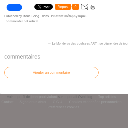
Repost
0
Published by Blanc Seing
-
dans
l'instant métaphysique.
commenter cet article
…
<< Le Monde vu des coulisses
ART : se déprendre de tou
commentaires
Ajouter un commentaire
Voir le profil de
jean-paul vialard
sur le portail Overblog
Top articles
Contact
Signaler un abus
C.G.U.
Cookies et données personnelles
Préférences cookies