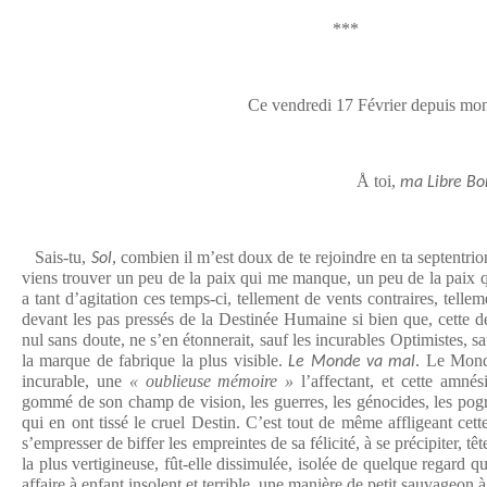
***
Ce vendredi 17 Février depuis mon platea
Å toi,
ma Libre Bo
Sais-tu,
, combien il m’est doux de te rejoindre en ta septentrion
Sol
viens trouver un peu de la paix qui me manque, un peu de la paix
a tant d’agitation ces temps-ci, tellement de vents contraires, telle
devant les pas pressés de la Destinée Humaine si bien que, cette der
nul sans doute, ne s’en étonnerait, sauf les incurables Optimistes, sau
la marque de fabrique la plus visible.
. Le Mond
Le Monde va mal
incurable, une
« oublieuse mémoire »
l’affectant, et cette amnés
gommé de son champ de vision, les guerres, les génocides, les pogr
qui en ont tissé le cruel Destin. C’est tout de même affligeant cett
s’empresser de biffer les empreintes de sa félicité, à se précipiter, tê
la plus vertigineuse, fût-elle dissimulée, isolée de quelque regard qu
affaire à enfant insolent et terrible, une manière de petit sauvageon 