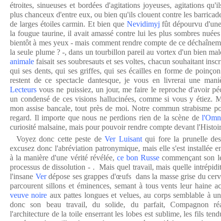
étroites, sinueuses et bordées d'agitations joyeuses, agitations qu'i
plus chanceux d'entre eux, ou bien qu'ils clouent contre les barricad
de larges étoiles carmin. Et bien que
Nevidimyj
fût dépourvu d'une
la fougue taurine, il avait amassé contre lui les plus sombres nuées
bientôt à mes yeux - mais comment rendre compte de ce déchaîneme
la seule plume ? -, dans un tourbillon pareil au vortex d'un bien m
animale
faisait ses soubresauts et ses voltes, chacun souhaitant insc
qui ses dents, qui ses griffes, qui ses écailles en forme de poinç
restent de ce spectacle dantesque, je vous en livrerai une maniè
Lecteurs
vous ne puissiez, un jour, me faire le reproche d'avoir pé
un condensé de ces visions hallucinées, comme si vous y étiez. M
mon assise bancale, tout près de moi. Notre commun strabisme pou
regard. Il importe que nous ne perdions rien de la scène de
l'Omn
curiosité malsaine, mais pour pouvoir rendre compte devant l'Histoir
Voyez donc cette peste de
Ver Luisant
qui fore la prunelle d
excusez donc l'abréviation patronymique, mais elle s'est installée 
à la manière d'une vérité révélée,
ce bon Russe
commençant son len
processus de dissolution - . Mais quel travail, mais quelle intrépidit
l'insane
Ver
dépose ses grappes d'œufs dans la masse grise du cerv
parcourent sillons et éminences, semant à tous vents leur haine a
veuve noire
aux pattes longues et velues, au corps semblable à un
donc son beau travail, du solide, du parfait, Compagnon réa
l'architecture de la toile enserrant les lobes est sublime, les fils ten