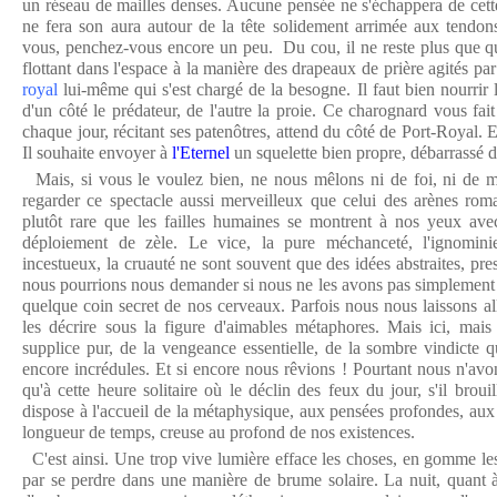
un réseau de mailles denses. Aucune pensée ne s'échappera de cette
ne fera son aura autour de la tête solidement arrimée aux tendon
vous, penchez-vous encore un peu. Du cou, il ne reste plus que q
flottant dans l'espace à la manière des drapeaux de prière agités par
royal
lui-même qui s'est chargé de la besogne. Il faut bien nourrir les
d'un côté le prédateur, de l'autre la proie. Ce charognard vous fa
chaque jour, récitant ses patenôtres, attend du côté de Port-Royal. E
Il souhaite envoyer à
l'Eternel
un squelette bien propre, débarrassé de
Mais, si vous le voulez bien, ne nous mêlons ni de foi, ni de m
regarder ce spectacle aussi merveilleux que celui des arènes rom
plutôt rare que les failles humaines se montrent à nos yeux avec
déploiement de zèle. Le vice, la pure méchanceté, l'ignominie
incestueux, la cruauté ne sont souvent que des idées abstraites, pr
nous pourrions nous demander si nous ne les avons pas simplement 
quelque coin secret de nos cerveaux. Parfois nous nous laissons all
les décrire sous la figure d'aimables métaphores. Mais ici, mais
supplice pur, de la vengeance essentielle, de la sombre vindicte q
encore incrédules. Et si encore nous rêvions ! Pourtant nous n'avon
qu'à cette heure solitaire où le déclin des feux du jour, s'il broui
dispose à l'accueil de la métaphysique, aux pensées profondes, aux 
longueur de temps, creuse au profond de nos existences.
C'est ainsi. Une trop vive lumière efface les choses, en gomme les 
par se perdre dans une manière de brume solaire. La nuit, quant à 