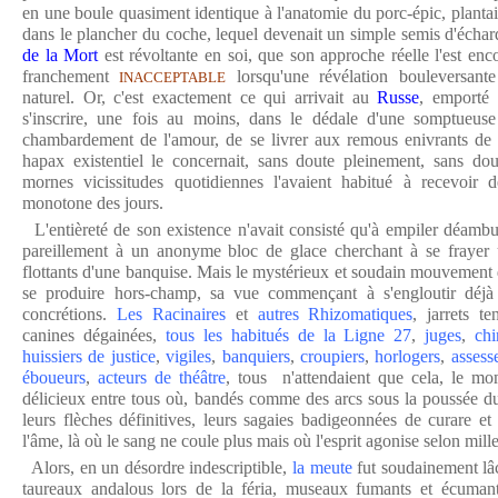
en une boule quasiment identique à l'anatomie du porc-épic, plantai
dans le plancher du coche, lequel devenait un simple semis d'écha
de la Mort
est révoltante en soi, que son approche réelle l'est enc
franchement
lorsqu'une révélation bouleversante
INACCEPTABLE
naturel. Or, c'est exactement ce qui arrivait au
Russe
, emporté 
s'inscrire, une fois au moins, dans le dédale d'une somptueuse
chambardement de l'amour, de se livrer aux remous enivrants de 
hapax existentiel le concernait, sans doute pleinement, sans do
mornes vicissitudes quotidiennes l'avaient habitué à recevoir d
monotone des jours.
L'entièreté de son existence n'avait consisté qu'à empiler déambu
pareillement à un anonyme bloc de glace cherchant à se frayer 
flottants d'une banquise. Mais le mystérieux et soudain mouvemen
se produire hors-champ, sa vue commençant à s'engloutir déj
concrétions.
Les Racinaires
et
autres Rhizomatiques
, jarrets t
canines dégainées,
tous les habitués de la Ligne 27
,
juges
,
chi
huissiers de justice
,
vigiles
,
banquiers
,
croupiers
,
horlogers
,
assess
éboueurs
,
acteurs de théâtre
, tous n'attendaient que cela, le mom
délicieux entre tous où, bandés comme des arcs sous la poussée du d
leurs flèches définitives, leurs sagaies badigeonnées de curare et
l'âme, là où le sang ne coule plus mais où l'esprit agonise selon mill
Alors, en un désordre indescriptible,
la meute
fut soudainement lâch
taureaux andalous lors de la féria, museaux fumants et écumant