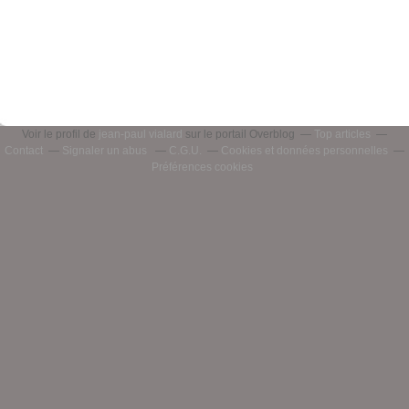
Voir le profil de
jean-paul vialard
sur le portail Overblog
Top articles
Contact
Signaler un abus
C.G.U.
Cookies et données personnelles
Préférences cookies