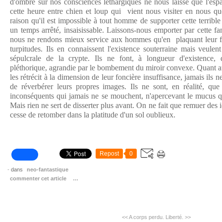
d'ombre sur nos consciences léthargiques ne nous laisse que l'espa
cette heure entre chien et loup qui vient nous visiter en nous qu
raison qu'il est impossible à tout homme de supporter cette terribl
un temps arrêté, insaisissable. Laissons-nous emporter par cette f
nous ne rendons mieux service aux hommes qu'en plaquant leur fa
turpitudes. Ils en connaissent l'existence souterraine mais veulent
sépulcrale de la crypte. Ils ne font, à longueur d'existence, q
pléthorique, agrandie par le bombement du miroir convexe. Quant au
les rétrécit à la dimension de leur foncière insuffisance, jamais ils n
de réverbérer leurs propres images. Ils ne sont, en réalité, q
inconséquents qui jamais ne se mouchent, n'apercevant le mucus qu
Mais rien ne sert de disserter plus avant. On ne fait que remuer des i
cesse de retomber dans la platitude d'un sol oublieux.
Repost
0
-
dans
neo-fantastique
commenter cet article
…
<< A corps perdu.
Liberté. >>