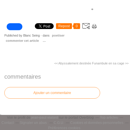
*
Repost
0
Published by Blanc Seing
-
dans
poetiser
commenter cet article
…
<< Abyssalement destinée
Funambule en sa cage >>
commentaires
Ajouter un commentaire
Voir le profil de
jean-paul vialard
sur le portail Overblog
Top articles
Contact
Signaler un abus
C.G.U.
Cookies et données personnelles
Préférences cookies