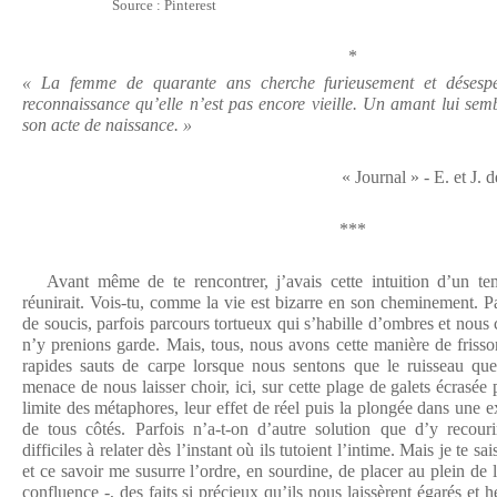
Source : Pinterest
*
« La femme de quarante ans cherche furieusement et désesp
reconnaissance qu’elle n’est pas encore vieille. Un amant lui semb
son acte de naissance. »
« Journal » - E. et J. de Gon
***
Avant même de te rencontrer, j’avais cette intuition d’un te
réunirait. Vois-tu, comme la vie est bizarre en son cheminement. P
de soucis, parfois parcours tortueux qui s’habille d’ombres et nous 
n’y prenions garde. Mais, tous, nous avons cette manière de frisso
rapides sauts de carpe lorsque nous sentons que le ruisseau que 
menace de nous laisser choir, ici, sur cette plage de galets écrasée pa
limite des métaphores, leur effet de réel puis la plongée dans une e
de tous côtés. Parfois n’a-t-on d’autre solution que d’y recouri
difficiles à relater dès l’instant où ils tutoient l’intime. Mais je te 
et ce savoir me susurre l’ordre, en sourdine, de placer au plein de 
confluence -, des faits si précieux qu’ils nous laissèrent égarés et 