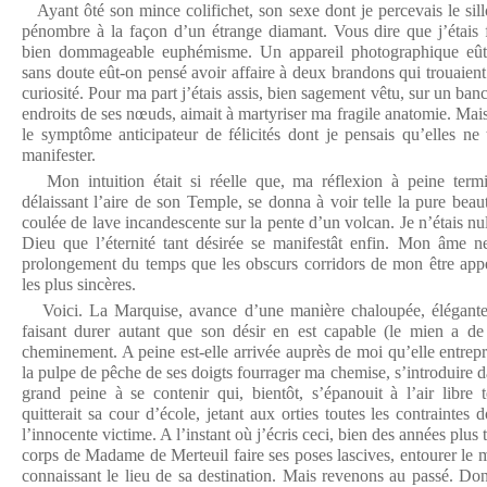
Ayant ôté son mince colifichet, son sexe dont je percevais le sill
pénombre à la façon d’un étrange diamant. Vous dire que j’étais f
bien dommageable euphémisme. Un appareil photographique eût-
sans doute eût-on pensé avoir affaire à deux brandons qui trouaient 
curiosité. Pour ma part j’étais assis, bien sagement vêtu, sur un ban
endroits de ses nœuds, aimait à martyriser ma fragile anatomie. Mai
le symptôme anticipateur de félicités dont je pensais qu’elles ne 
manifester.
Mon intuition était si réelle que, ma réflexion à peine termin
délaissant l’aire de son Temple, se donna à voir telle la pure beau
coulée de lave incandescente sur la pente d’un volcan. Je n’étais nu
Dieu que l’éternité tant désirée se manifestât enfin. Mon âme ne
prolongement du temps que les obscurs corridors de mon être appe
les plus sincères.
Voici. La Marquise, avance d’une manière chaloupée, élégante 
faisant durer autant que son désir en est capable (le mien a de ré
cheminement. A peine est-elle arrivée auprès de moi qu’elle entrep
la pulpe de pêche de ses doigts fourrager ma chemise, s’introduire d
grand peine à se contenir qui, bientôt, s’épanouit à l’air libre 
quitterait sa cour d’école, jetant aux orties toutes les contraintes do
l’innocente victime. A l’instant où j’écris ceci, bien des années plus 
corps de Madame de Merteuil faire ses poses lascives, entourer le m
connaissant le lieu de sa destination. Mais revenons au passé. Do