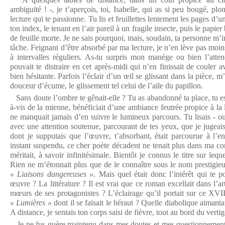
ambiguïté ! -, je t’aperçois, toi, Isabelle, qui as si peu bougé, pl
lecture qui te passionne. Tu lis et feuillettes lentement les pages d’
ton index, le tenant en l’air pareil à un fragile insecte, puis le papi
de feuille morte. Je ne sais pourquoi, mais, soudain, ta personne m’i
tâche. Feignant d’être absorbé par ma lecture, je n’en lève pas moins
à intervalles réguliers. As-tu surpris mon manège ou bien l’attend
pouvait te distraire en cet après-midi qui n’en finissait de couler 
bien hésitante. Parfois l’éclair d’un œil se glissant dans la pièce, m’
douceur d’écume, le glissement tel celui de l’aile du papillon.
Sans doute l’ombre te gênait-elle ? Tu as abandonné ta place, tu es
à-vis de la mienne, bénéficiait d’une ambiance feutrée propice à la l
ne manquait jamais d’en suivre le lumineux parcours. Tu lisais - ou f
avec une attention soutenue, parcourant de tes yeux, que je jugeai
dont je supputais que l’œuvre, t’absorbant, était parcourue à l’en
instant suspendu, ce cher poète décadent ne tenait plus dans ma co
méritait, à savoir infinitésimale. Bientôt je connus le titre sur lequ
Rien ne m’étonnait plus que de le connaître sous le nom prestigieu
« Liaisons dangereuses »
. Mais quel était donc l’intérêt qui te po
œuvre ? La littérature ? Il est vrai que ce roman excellait dans l’ar
mœurs de ses protagonistes ? L’éclairage qu’il portait sur ce XVIII°
« Lumières »
dont il se faisait le héraut ? Quelle diabolique aimantat
A distance, je sentais ton corps saisi de fièvre, tout au bord du vertig
Je ne fus guère maintenu dans mes doutes et mes questionnements.