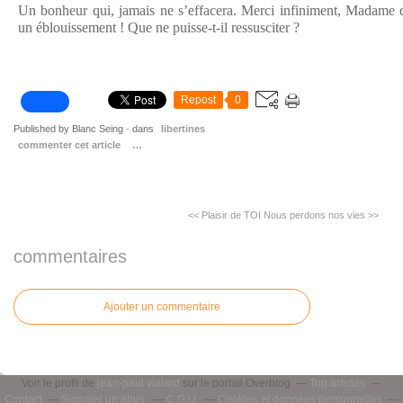
Un bonheur qui, jamais ne s’effacera. Merci infiniment, Madame d
un éblouissement ! Que ne puisse-t-il ressusciter ?
Repost
0
Published by Blanc Seing
-
dans
libertines
commenter cet article
…
<< Plaisir de TOI
Nous perdons nos vies >>
commentaires
Ajouter un commentaire
Voir le profil de
jean-paul vialard
sur le portail Overblog
Top articles
Contact
Signaler un abus
C.G.U.
Cookies et données personnelles