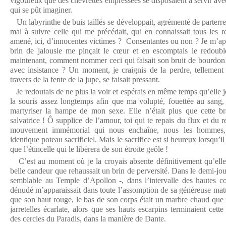
vigoureux que des chevrettes empressées se disposaient à servir av
qui se pût imaginer.
Un labyrinthe de buis taillés se développait, agrémenté de parterres
mal à suivre celle qui me précédait, qui en connaissait tous les r
amené, ici, d’innocentes victimes ? Consentantes ou non ? Je m’ap
brin de jalousie me pinçait le cœur et en escomptais le redoub
maintenant, comment nommer ceci qui faisait son bruit de bourdon e
avec insistance ? Un moment, je craignis de la perdre, tellement 
travers de la fente de la jupe, se faisait pressant.
Je redoutais de ne plus la voir et espérais en même temps qu’elle jo
la souris assez longtemps afin que ma volupté, fouettée au sang,
martyriser la hampe de mon sexe. Elle n’était plus que cette br
salvatrice ! Ô supplice de l’amour, toi qui te repais du flux et du r
mouvement immémorial qui nous enchaîne, nous les hommes,
identique poteau sacrificiel. Mais le sacrifice est si heureux lorsqu’il
que l’étincelle qui le libèrera de son étroite geôle !
C’est au moment où je la croyais absente définitivement qu’elle
belle candeur que rehaussait un brin de perversité. Dans le demi-jour 
semblable au Temple d’Apollon -, dans l’intervalle des hautes c
dénudé m’apparaissait dans toute l’assomption de sa généreuse matu
que son haut rouge, le bas de son corps était un marbre chaud que 
jarretelles écarlate, alors que ses hauts escarpins terminaient cet
des cercles du Paradis, dans la manière de Dante.