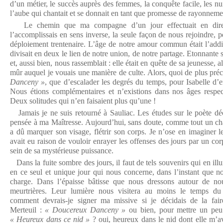
d’un métier, le succès auprès des femmes, la conquête facile, les nui
l’aube qui chantait et se donnait en tant que promesse de rayonneme
Le chemin que ma compagne d’un jour effectuait en direct
l’accomplissais en sens inverse, la seule façon de nous rejoindre, p
déploiement trentenaire. L’âge de notre amour commun était l’addi
divisait en deux le lien de notre union, de notre partage. Etonnante s
et, aussi bien, nous rassemblait : elle était en quête de sa jeunesse, a
mûr auquel je vouais une manière de culte. Alors, quoi de plus pré
Danceny »
, que d’escalader les degrés du temps, pour Isabelle d’
Nous étions complémentaires et n’existions dans nos âges respect
Deux solitudes qui n’en faisaient plus qu’une !
Jamais je ne suis retourné à Sauliac. Les études sur le poète déca
pensée à ma Maîtresse. Aujourd’hui, sans doute, comme tout un chac
a dû marquer son visage, flétrir son corps. Je n’ose en imaginer l
avait eu raison de vouloir enrayer les offenses des jours par un corp
sein de sa mystérieuse puissance.
Dans la fuite sombre des jours, il faut de tels souvenirs qui en illu
en ce seul et unique jour qui nous concerne, dans l’instant que no
charge. Dans l’épaisse bâtisse que nous dressons autour de no
meurtrières. Leur lumière nous visitera au moins le temps du 
comment devrais-je signer ma missive si je décidais de la fa
Merteuil :
« Doucereux Danceny »
ou bien, pour mettre un peu
« Heureux dans ce nid »
? oui, heureux dans le nid dont elle m’ava