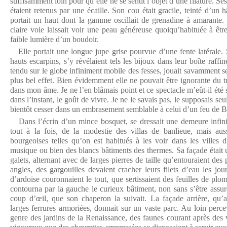
suffisamment loin pour qu’elle ne se sentît l’objet d’une filature. S
étaient retenus par une écaille. Son cou était gracile, teinté d’un h
portait un haut dont la gamme oscillait de grenadine à amarante. S
claire voie laissait voir une peau généreuse quoiqu’habituée à êtr
faible lumière d’un boudoir.
Elle portait une longue jupe grise pourvue d’une fente latérale. 
hauts escarpins, s’y révélaient tels les bijoux dans leur boîte raffi
tendu sur le globe infiniment mobile des fesses, jouait savamment 
plus bel effet. Bien évidemment elle ne pouvait être ignorante du tro
dans mon âme. Je ne l’en blâmais point et ce spectacle m’eût-il été s
dans l’instant, le goût de vivre. Je ne le savais pas, le supposais se
bientôt cesser dans un embrasement semblable à celui d’un feu de B
Dans l’écrin d’un mince bosquet, se dressait une demeure infinim
tout à la fois, de la modestie des villas de banlieue, mais au
bourgeoises telles qu’on est habitués à les voir dans les villes 
musique ou bien des blancs bâtiments des thermes. Sa façade était 
galets, alternant avec de larges pierres de taille qu’entouraient de
angles, des gargouilles devaient cracher leurs filets d’eau les jou
d’ardoise couronnaient le tout, que sertissaient des feuilles de pl
contourna par la gauche le curieux bâtiment, non sans s’être assur
coup d’œil, que son chaperon la suivait. La façade arrière, qu’
larges ferrures armoriées, donnait sur un vaste parc. Au loin perce
genre des jardins de la Renaissance, des faunes courant après des 