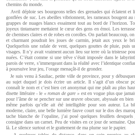
chemins du monde.
Avril déploie ses bourgeons telles des grenades qui éclatent et li
gonflées de suc. Les abeilles vibrionnent, les rameaux bougent au 
grappes de nuages blancs essaiment tout au bord de l’horizon. Tout
joyeux tintamarre mettaient le cœur des gens en émoi. Les terrasses
de chemises claires et de robes en corolles. On parlait beaucoup, on p
et charmant poudrait les joues de carmin, jetait aux yeux le bri
Quelquefois une rafale de vent, quelques gouttes de pluie, puis un
visages. Il n’y avait vraiment aucun lieu sur terre où la tristesse p
nuées. C’était comme si une trêve s’était imposée dans le labyrin
parois de verre, s’immergeant dans la réalité avec l’identique confia
à poursuive leur jeu, l’orage menaçât-il de gronder.
Je suis venu à Sauliac, petite ville de province, pour y débusque
au sujet duquel je dois écrire un article. Il s’agit d’un obscur 
connaît le nom et c’est bien cet anonymat qui me plaît au plus hau
disette littéraire - le
« roman de gare »
est en vogue plus que jamais 
pour l’âme de se pencher sur une œuvre obscure, abyssale en bien d
même parfois qu’elle ait été intelligible pour son auteur. La bi
moderne, claire, une belle lumière fauve court sur le dos des maroqu
tache blanche de l’opaline, j’ai posé quelques feuillets desquels 
consigne dans un carnet. Peu de visites en ce jour de semaine. Quelq
là. Le silence surtout et le grattement de ma plume sur le papier.
A quelques tables de distance, dans un coin propice au clair