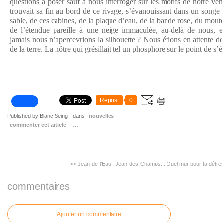
questions à poser sauf à nous interroger sur les motifs de notre v
trouvait sa fin au bord de ce rivage, s’évanouissant dans un songe
sable, de ces cabines, de la plaque d’eau, de la bande rose, du mo
de l’étendue pareille à une neige immaculée, au-delà de nous, ex
jamais nous n’apercevrions la silhouette ? Nous étions en attente 
de la terre. La nôtre qui grésillait tel un phosphore sur le point de s’
Repost
0
Published by Blanc Seing
-
dans
nouvelles
commenter cet article
…
<< Jean-de-l’Eau ; Jean-des-Champs...
Quel mur pour ta détre
commentaires
Ajouter un commentaire