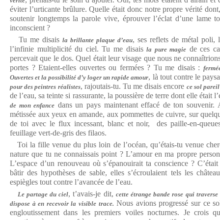
vérité
éviter l’urticante brûlure. Quelle était donc notre propre vérité don
soutenir longtemps la parole vive, éprouver l’éclat d’une lame to
inconscient ?
Tu me disais
, ses reflets de métal poli, 
la brillante plaque d’eau
l’infinie multiplicité du ciel. Tu me disais
de ces ca
la pure magie
percevait que le dos. Quel était leur visage que nous ne connaîtrions
portes ? Etaient-elles ouvertes ou fermées ? Tu me disais :
fermé
, là tout contre le pays
Ouvertes et la possibilité d’y loger un rapide amour
, rajoutais-tu. Tu me disais encore
pour des peintres réalistes
ce sol parei
de l’eau, sa teinte si rassurante, la poussière de terre dont elle était 
dans un pays maintenant effacé de ton souvenir. Al
de mon enfance
métissée aux yeux en amande, aux pommettes de cuivre, sur quelq
de toi avec le flux incessant, blanc et noir, des paille-en-queue
feuillage vert-de-gris des filaos.
Toi la fille venue du plus loin de l’océan, qu’étais-tu venue cher
nature que tu ne connaissais point ? L’amour en ma propre person
L’espace d’un renouveau où s’épanouirait ta conscience ? C’était si
bâtir des hypothèses de sable, elles s’écroulaient tels les châtea
espiègles tout contre l’avancée de l’eau.
, t’avais-je dit,
Le partage du ciel
cette étrange bande rose qui traverse l
Nous avions progressé sur ce sol
dispose à en recevoir la visible trace.
engloutissement dans les premiers voiles nocturnes. Je crois 