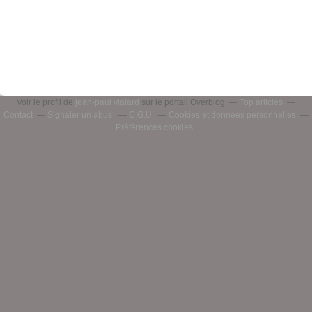
Voir le profil de
jean-paul vialard
sur le portail Overblog
Top articles
Contact
Signaler un abus
C.G.U.
Cookies et données personnelles
Préférences cookies