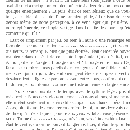
chemin de lumière ? Y avait-il un autre sens sous-jacent à cette ré
avait-il sujet à métaphore ou bien prétexte à allégorie dont nos comm
quelque enseignement ? Et puis, était-ce bien sérieux que de voulo
tout, aussi bien à la chute d’une première pluie, à la raison de ce se
dehors même de notre perception, à ce vent léger qui, peut-être, 
notre éphéméride, ce simple vestige dans la suite des jours qu’éta
commune qui fût ?
Etait-ce simplement par jeu, ou bien à l’aune d’une remarque tein
formulé la seconde question :
, et, volo
la semence bleue des nuages…
d’ailleurs, ta remarque, bien que plus étoffée, était demeurée ouvert
maintenir dans un état de constante inquiétude. Qu’en était-il, en
Annonçait-elle l’orage ? L’orage du ciel ? L’orage entre nous ? De
faisait ses sombres amas pareils à des congères qu’une faible clart
menaces qui, un jour, deviendraient peut-être de simples invecti
dessineraient la ligne de partage passant entre nous, confirmant cett
fil du temps, bourdonnait comme une triste antienne au large de nos
Nous avancions dans le temps avec le rythme léger, pris de 
mélancolie. Nous ne savions nullement où nous allions, si même not
elle n’était seulement un dérivatif occupant nos chairs, libérant 
Alors, plutôt que de demeurer en arrière de toi, tu me décrivais ce
de dire qu’il n’était que « poudre aux yeux », fallacieuse présence
yeux. Tu me disais
, très haut, ses altitudes himalayen
ce ciel de neige
était le centre, qu’on ne pouvait longtemps fixer, il était trop brilla
, prenais-tu le soin d’ajouter. Oui, tes mots étaient d’airain et