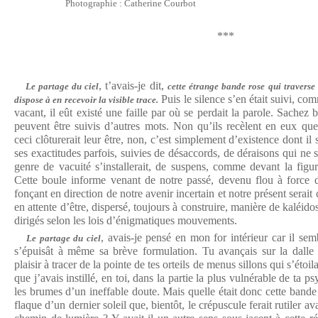
Photographie : Catherine Courbot
***
, t’avais-je dit,
Le partage du ciel
cette étrange bande rose qui traverse l
Puis le silence s’en était suivi, co
dispose à en recevoir la visible trace.
vacant, il eût existé une faille par où se perdait la parole. Sachez 
peuvent être suivis d’autres mots. Non qu’ils recèlent en eux que
ceci clôturerait leur être, non, c’est simplement d’existence dont il
ses exactitudes parfois, suivies de désaccords, de déraisons qui ne 
genre de vacuité s’installerait, de suspens, comme devant la figur
Cette boule informe venant de notre passé, devenu flou à force d
fonçant en direction de notre avenir incertain et notre présent serait 
en attente d’être, dispersé, toujours à construire, manière de kaléid
dirigés selon les lois d’énigmatiques mouvements.
, avais-je pensé en mon for intérieur car il sem
Le partage du ciel
s’épuisât à même sa brève formulation. Tu avançais sur la dalle 
plaisir à tracer de la pointe de tes orteils de menus sillons qui s’étoil
que j’avais instillé, en toi, dans la partie la plus vulnérable de ta 
les brumes d’un ineffable doute. Mais quelle était donc cette bande 
flaque d’un dernier soleil que, bientôt, le crépuscule ferait rutiler a