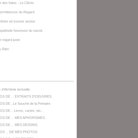
e des fuites - Le Clézio.
termittences du Regard
ritoire où trouver assise
quiétude heureuse du savoir.
le regard juste
u Rien
opos De ...
 d'Alchimie textuelle.
OS DE ... EXTRAITS D'OEUVRES.
S DE...Le Souché de la Primaire.
 DE... Livres, cartes, etc...
OS DE ... MES APHORISMES..
S DE ... MES DESSINS.
OS ... DE MES PHOTOS.