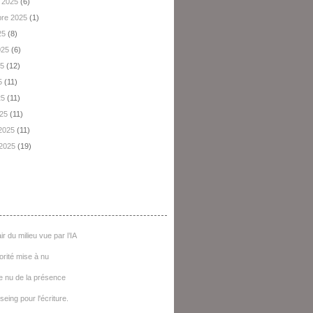
 2025
(6)
re 2025
(1)
25
(8)
2025
(6)
25
(12)
5
(11)
25
(11)
025
(11)
 2025
(11)
 2025
(19)
e D'articles
ir du milieu vue par l’IA
iorité mise à nu
e nu de la présence
seing pour l'écriture.