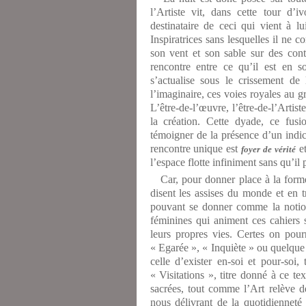
l’Artiste vit, dans cette tour d’i
destinataire de ceci qui vient à l
Inspiratrices sans lesquelles il ne 
son vent et son sable sur des contré
rencontre entre ce qu’il est en s
s’actualise sous le crissement de
l’imaginaire, ces voies royales au gr
L’être-de-l’œuvre, l’être-de-l’Arti
la création. Cette dyade, ce fusi
témoigner de la présence d’un indice
rencontre unique est
et
foyer de vérité
l’espace flotte infiniment sans qu’i
Car, pour donner place à la forme, 
disent les assises du monde et en 
pouvant se donner comme la notion
féminines qui animent ces cahiers so
leurs propres vies. Certes on pour
« Egarée », « Inquiète » ou quelque 
celle d’exister en-soi et pour-soi
« Visitations », titre donné à ce te
sacrées, tout comme l’Art relève d
nous délivrant de la quotidienneté