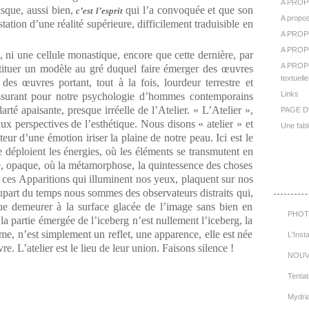
A PROP
isque, aussi bien,
qui l’a convoquée et que son
c’est l’esprit
A propos
tation d’une réalité supérieure, difficilement traduisible en
A PROP
A PROPO
, ni une cellule monastique, encore que cette dernière, par
A PROPO
stituer un modèle au gré duquel faire émerger des œuvres
textuelle
des œuvres portant, tout à la fois, lourdeur terrestre et
Links
rassurant pour notre psychologie d’hommes contemporains
arté apaisante, presque irréelle de l’Atelier. « L’Atelier »,
PAGE D
x perspectives de l’esthétique. Nous disons « atelier » et
Une fabl
teur d’une émotion iriser la plaine de notre peau. Ici est le
 déploient les énergies, où les éléments se transmutent en
e, opaque, où la métamorphose, la quintessence des choses
Cat
e ces Apparitions qui illuminent nos yeux, plaquent sur nos
upart du temps nous sommes des observateurs distraits qui,
ue demeurer à la surface glacée de l’image sans bien en
PHOT
a partie émergée de l’iceberg n’est nullement l’iceberg, la
me, n’est simplement un reflet, une apparence, elle est née
L'Inst
e. L’atelier est le lieu de leur union. Faisons silence !
NOUV
Tentat
Mydri