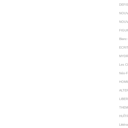
DEFI
NOUV
NOUV
FIGU
Blanc-
ECRI
MYDR
Les C
Néo-F
HOMMA
ALTE
LIBER
THEM
HUÎT
Littéra