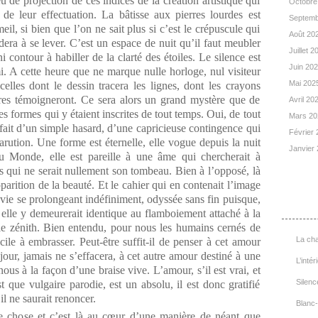
u de projection de ces indices de la création artistique qui
Octobre
 de leur effectuation. La bâtisse aux pierres lourdes est
Septemb
 si bien que l’on ne sait plus si c’est le crépuscule qui
Août 20
era à se lever. C’est un espace de nuit qu’il faut meubler
Juillet 
i contour à habiller de la clarté des étoiles. Le silence est
Juin 20
. A cette heure que ne marque nulle horloge, nul visiteur
Mai 202
celles dont le dessin tracera les lignes, dont les crayons
mbres témoigneront. Ce sera alors un grand mystère que de
Avril 20
es formes qui y étaient inscrites de tout temps. Oui, de tout
Mars 2
 fait d’un simple hasard, d’une capricieuse contingence qui
Février
parution. Une forme est éternelle, elle vogue depuis la nuit
Janvier
 Monde, elle est pareille à une âme qui chercherait à
is qui ne serait nullement son tombeau. Bien à l’opposé, là
pparition de la beauté. Et le cahier qui en contenait l’image
List
e vie se prolongeant indéfiniment, odyssée sans fin puisque,
, elle y demeurerait identique au flamboiement attaché à la
 le zénith. Bien entendu, pour nous les humains cernés de
La cha
ficile à embrasser. Peut-être suffit-il de penser à cet amour
our, jamais ne s’effacera, à cet autre amour destiné à une
L’intér
s à la façon d’une braise vive. L’amour, s’il est vrai, et
Silenc
st que vulgaire parodie, est un absolu, il est donc gratifié
il ne saurait renoncer.
Blanc-
 chose et c’est là au cœur d’une manière de néant que