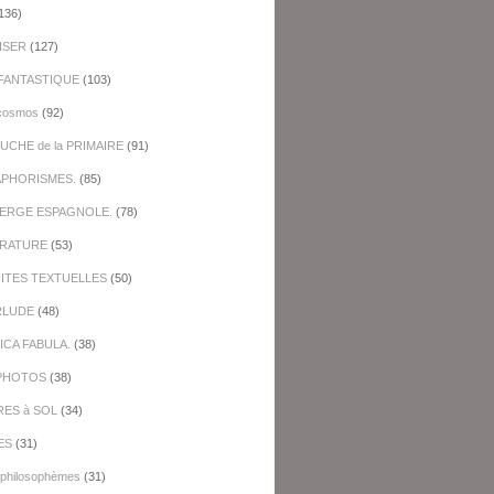
136)
ISER
(127)
FANTASTIQUE
(103)
cosmos
(92)
UCHE de la PRIMAIRE
(91)
APHORISMES.
(85)
BERGE ESPAGNOLE.
(78)
ERATURE
(53)
NITES TEXTUELLES
(50)
RLUDE
(48)
ICA FABULA.
(38)
PHOTOS
(38)
RES à SOL
(34)
ES
(31)
-philosophèmes
(31)