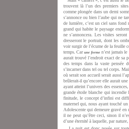
Mais « cahiers », c’est aussi le lie
trouvent là l’un des premiers sites
comme plongée dans un demi sommeil,
s’annonce ou bien l’aube qui ne tard
de lumière, c’est un ciel sans fond n
grand qui habite le paysage endormi
ne s’annoncera. Les visites seront 
dresseront le portrait, dont les o
voir surgir de l’écume de la feuille c
temps. Car
n’est jamais le
une forme
aurait trouvé l’endroit exact de sa 
des temps dans la vaste pensée du
s’incarner dans tel ou tel corps. Ma
où serait son accueil serait aussi l’a
brûlerait-il qu’encore elle aurait un
ayant atteint l’univers des essences
grande étoile blanche qui incendie
finitude, le concept d’infini est dif
maternel qui, nous ayant touché un j
Adolescente qui demeure gravé en nou
il ne peut qu’être ceci, sinon il n’e
d’une éternité à laquelle, par nature, 
La nuit est donc posée sur toute