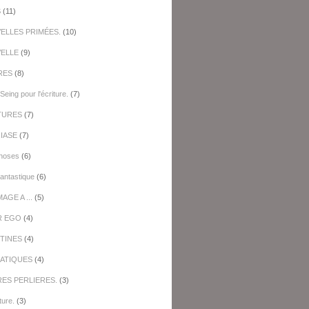
S
(11)
ELLES PRIMÉES.
(10)
ELLE
(9)
RES
(8)
Seing pour l'écriture.
(7)
TURES
(7)
IASE
(7)
hoses
(6)
antastique
(6)
GE A ...
(5)
R EGO
(4)
TINES
(4)
ATIQUES
(4)
RES PERLIERES.
(3)
ture.
(3)