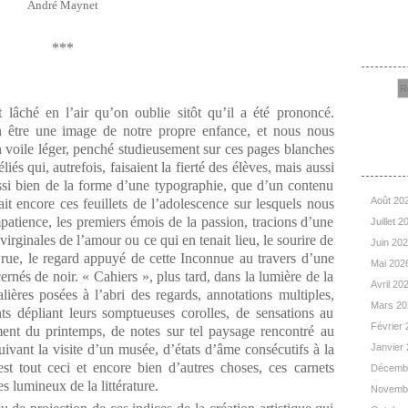
André Maynet
Rec
***
âché en l’air qu’on oublie sitôt qu’il a été prononcé.
en être une image de notre propre enfance, et nous nous
 voile léger, penché studieusement sur ces pages blanches
Arc
éliés qui, autrefois, faisaient la fierté des élèves, mais aussi
ussi bien de la forme d’une typographie, que d’un contenu
Août 20
rait encore ces feuillets de l’adolescence sur lesquels nous
atience, les premiers émois de la passion, tracions d’une
Juillet 
virginales de l’amour ou ce qui en tenait lieu, le sourire de
Juin 20
a rue, le regard appuyé de cette Inconnue au travers d’une
Mai 202
cernés de noir. « Cahiers », plus tard, dans la lumière de la
Avril 20
alières posées à l’abri des regards, annotations multiples,
Mars 2
ts dépliant leurs somptueuses corolles, de sensations au
Février
ement du printemps, de notes sur tel paysage rencontré au
ivant la visite d’un musée, d’états d’âme consécutifs à la
Janvier
est tout ceci et encore bien d’autres choses, ces carnets
Décemb
s lumineux de la littérature.
Novemb