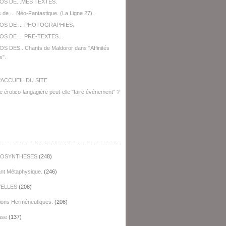
OS DE...MES TEXTES.
 de ... Néo-Fantastique. (La Ligne 27).
OS DE ... PHOTOGRAPHIES.
S DE ... PRE-TEXTES..
S DES...Chants de Maldoror dans "Affinités
s".
'ACCUEIL DU SITE.
e érotico-langagière peut-elle "faire événement" ?
égories
OSYNTHESES
(248)
ant Métaphysique.
(246)
ELLES
(208)
ions Herméneutiques.
(206)
ase
(137)