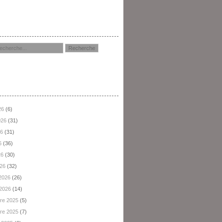
hercher
hives
26
(6)
2026
(31)
26
(31)
6
(36)
26
(30)
026
(32)
 2026
(26)
 2026
(14)
re 2025
(5)
re 2025
(7)