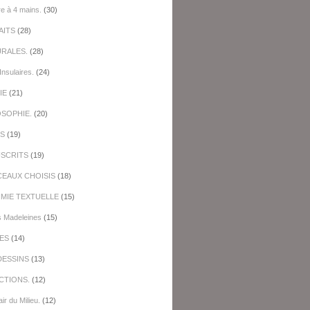
re à 4 mains.
(30)
AITS
(28)
URALES.
(28)
Insulaires.
(24)
IE
(21)
OSOPHIE.
(20)
ES
(19)
SCRITS
(19)
EAUX CHOISIS
(18)
IMIE TEXTUELLE
(15)
s Madeleines
(15)
ES
(14)
DESSINS
(13)
CTIONS.
(12)
ir du Milieu.
(12)