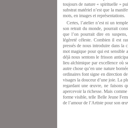
toujours de nature « spirituelle » pu
substrat matériel n’est que la manifes
mots, en images et représentations.
Certes, l’atelier n’est ni un temple
son retrait du monde, pourrait con
que l’on pourrait dire en suspens, 
légèreté céleste. Combien il est 
pressés de nous introduire dans la cl
mot magique pour qui est sensible au
déjà nous sentons le frisson anticipa
lieu alchimique par excellence où se
autre chose qu’en une nature borné
ordinaires font signe en direction d
visages la douceur d’une joie. La pl
regardant une œuvre, ne faisons q
apercevoir la richesse. Mais comme l
forme visible, telle Belle Jeune Fem
de l’amour de l’Artiste pour son œuvr