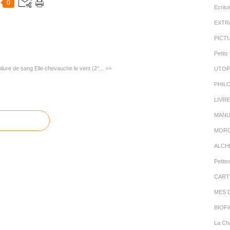
0
Ecritu
EXTR
PICT
Petits 
liure de sang
Elle chevauche le vent (2°... >>
UTOP
PHIL
LIVR
MANU
MORC
ALCH
Petite
CART
MES 
BIOFI
La Cha