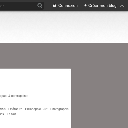
Connexion
+
Créer mon blog
entation
fugues & contrepoints
tion
: Littérature - Philosophie - Art - Photographie
les - Essais