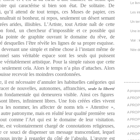
Le livr
voire qui caractérise si bien son état. De solitaire. De
ui, qu’il attend de tout temps, ces Muses de papier, ces
Les in
connaîtrait ni bonheur, ni repos, seulement un désert semant
Un ter
es arides, illisibles. L’Artiste, tout Artiste naît de cette
on fond, un chercheur d’impossible et ce possible qui
Une in
 la pointe de graphite ouvrant le domaine du rêve, de
Voir : 
é desquelles l’être révèle les lignes de sa propre esquisse.
ste devenant une simple et même chose à l’instant même de
Née d
onnel sans véritable espace sont les seuls qui puissent
 véritablement artistique. Pour la simple raison que cette
 seulement cela. Alors le temps n’a plus d’attaches. Alors
A Pr
l puisse recevoir les moindres coordonnées.
il est nécessaire d’annuler les habituelles catégories qui
tracer de nouvelles, autonomes, affranchies,
seule la liberté
A propos
 fondamentale qui demeurera visible. Ainsi ces figures
A PROP
nt libres, infiniment libres. Une fois créées elles vivent
A PROPO
ra les nommer, les affecter de noms tels « Attentive »,
A PROPOS
autre patronyme, mais en réalité leur qualité première sera
, tout comme l’Art qui est le domaine de leur visitation.
A PROP
xte, est volontairement chargé de connotations religieuses,
A PROPO
e ce souci de dispenser un message transcendant, lequel
A PROP
 nous invite à regarder du côté de l’absolu. L’œuvre est