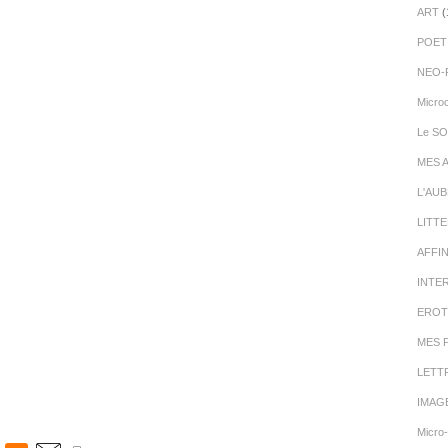
ART
(
POET
NEO-
Micro
Le SO
MES 
L'AU
LITT
AFFI
INTE
EROT
MES 
LETT
IMAG
Micro