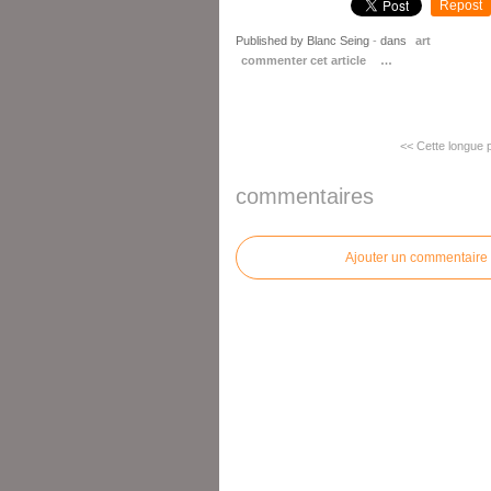
Repost
Published by Blanc Seing
-
dans
art
commenter cet article
…
<< Cette longue p
commentaires
Ajouter un commentaire