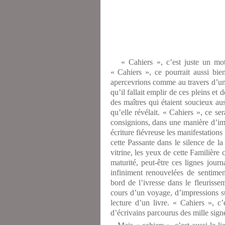
« Cahiers », c’est juste un mot l
« Cahiers », ce pourrait aussi bi
apercevrions comme au travers d’un
qu’il fallait emplir de ces pleins et d
des maîtres qui étaient soucieux a
qu’elle révélait. « Cahiers », ce se
consignions, dans une manière d’imp
écriture fiévreuse les manifestations 
cette Passante dans le silence de l
vitrine, les yeux de cette Familière 
maturité, peut-être ces lignes journ
infiniment renouvelées de sentimen
bord de l’ivresse dans le fleuriss
cours d’un voyage, d’impressions su
lecture d’un livre. « Cahiers », c’
d’écrivains parcourus des mille signe