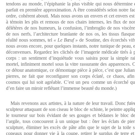
tendons au monde, l’épiphanie la plus visible qui nous détermine 
parfait en première approximation. A être considérés selon notre face
ordre, cohérent abouti. Mais nous avons un envers et cet envers es
à témoin les plis et remous de nos chairs internes, les flux de nos
délétères de nos humeurs, la confusion, l’imbroglio de nos viscère
de nos nerfs, l’architecture branlante de nos os, les tissus flasq
réalité nous sommes, tel
« Le Bœuf »
de Soutine, des écorchés vifs
nous avons encore, pour quelques instants, notre tunique de peau, e
déconvenues. Regardez les clichés de l’imagerie médicale tirés à p
corps : un sentiment d’inquiétude vous saisira pour la simple ra
mortel, infiniment mortel sous la vitre rassurante des apparences. C
ce détour anatomique, ce démontage pièce à pièce, c’est que Julian
pierres, ne fait que reconfigurer son corps éclaté, ce chaos, afi
cosmos qui lui soit agréable. C’est un peu comme un écorché qui 
d’en faire un miroir reflétant l’immense beauté du monde.)
Mais revenons aux artistes, à la nature de leur travail. Donc
fai
sculpteur attaquant de son ciseau le bloc de schiste, le peintre appliq
le tourneur sur bois évidant de ses gouges et bédanes le bloc de
l’argile, tous concourent à un unique but : ôter les éclats de pie
sculpture, éliminer les excès de pâte afin que le sujet de la toile s
copeaux pour donner vie à la coupe, retirer le surplus de terre et