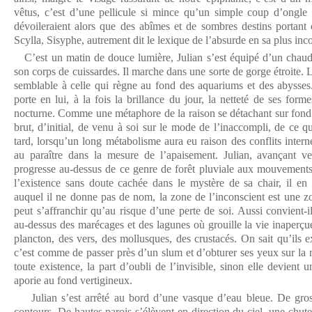
vêtus, c’est d’une pellicule si mince qu’un simple coup d’ongle 
dévoileraient alors que des abîmes et de sombres destins porta
Scylla, Sisyphe, autrement dit le lexique de l’absurde en sa plus inc
C’est un matin de douce lumière, Julian s’est équipé d’un chaud 
son corps de cuissardes. Il marche dans une sorte de gorge étroite. L
semblable à celle qui règne au fond des aquariums et des abysses
porte en lui, à la fois la brillance du jour, la netteté de ses forme
nocturne. Comme une métaphore de la raison se détachant sur fond d
brut, d’initial, de venu à soi sur le mode de l’inaccompli, de ce 
tard, lorsqu’un long métabolisme aura eu raison des conflits interne
au paraître dans la mesure de l’apaisement. Julian, avançant ver
progresse au-dessus de ce genre de forêt pluviale aux mouvements
l’existence sans doute cachée dans le mystère de sa chair, il en 
auquel il ne donne pas de nom, la zone de l’inconscient est une z
peut s’affranchir qu’au risque d’une perte de soi. Aussi convient-
au-dessus des marécages et des lagunes où grouille la vie inaperç
plancton, des vers, des mollusques, des crustacés. On sait qu’ils ex
c’est comme de passer près d’un slum et d’obturer ses yeux sur la 
toute existence, la part d’oubli de l’invisible, sinon elle devient u
aporie au fond vertigineux.
Julian s’est arrêté au bord d’une vasque d’eau bleue. De gros 
contours. De hautes parois s’élèvent en direction du ciel, une chut