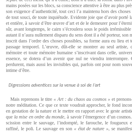
mains posées sur les blocs, sa conscience attentive à être au plus près
son exigence d’authenticité, tout ceci l’a maintenu hors des chose
de tout souci, de toute inquiétude. Evidente joie que d’avoir porté l
et entière, à savoir d’être œuvre d’art et de le demeurer pour l’étern
sûr, avant longtemps, le cairn s’écroulera sous le poids irrémissible
autant il n’aura nullement disparu du sens dont il a été porteur, son 
inscrit dans l’ordre des choses possibles, sa forme aura eu lieu e
passage temporel. L’œuvre, dût-elle se montrer au seul artiste,
mémoire et toute mémoire humaine s’inscrivant dans celle, univers
essence, se dotera d’un avenir que nul ne viendra interrompre. C
perdurent, mais aussi les invisibles qui, parfois ont pour nom souven
intime d’être.
Digressions adventices sur la venue à soi de l’art
Mais reprenons le titre
« Art : du chaos au cosmos »
et prenons-
notre méditation. Ce que ce texte voudrait approcher, le fond incon
en gestation de la nature et le mettre en rapport avec le geste artisti
que
la mise en ordre du monde
, à savoir l’émergence d’un cosmos. L
scission entre le sauvage, l’indompté, le farouche, le fougueux et
raffiné, le poli. Le sauvage en son
« état de nature »
, se manifes