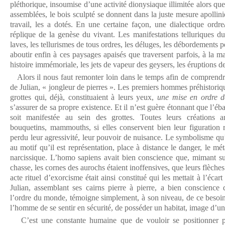
pléthorique, insoumise d’une activité dionysiaque illimitée alors que
assemblées, le bois sculpté se donnent dans la juste mesure apollinie
travail, les a dotés. En une certaine façon, une dialectique ordre
réplique de la genèse du vivant. Les manifestations telluriques d
laves, les tellurismes de tous ordres, les déluges, les débordements 
aboutir enfin à ces paysages apaisés que traversent parfois, à la m
histoire immémoriale, les jets de vapeur des geysers, les éruptions d
Alors il nous faut remonter loin dans le temps afin de comprendr
de Julian, « jongleur de pierres ». Les premiers hommes préhistoriqu
grottes qui, déjà, constituaient à leurs yeux,
une mise en ordre d
s’assurer de sa propre existence. Et il n’est guère étonnant que l’éb
soit manifestée au sein des grottes. Toutes leurs créations a
bouquetins, mammouths, si elles conservent bien leur figuration 
perdu leur agressivité, leur pouvoir de nuisance. Le symbolisme qu’
au motif qu’il est représentation, place à distance le danger, le 
narcissique. L’homo sapiens avait bien conscience que, mimant su
chasse, les cornes des aurochs étaient inoffensives, que leurs flèche
acte rituel d’exorcisme était ainsi constitué qui les mettait à l’éca
Julian, assemblant ses cairns pierre à pierre, a bien conscience q
l’ordre du monde, témoigne simplement, à son niveau, de ce besoi
l’homme de se sentir en sécurité, de posséder un habitat, image d’un
C’est une constante humaine que de vouloir se positionner par