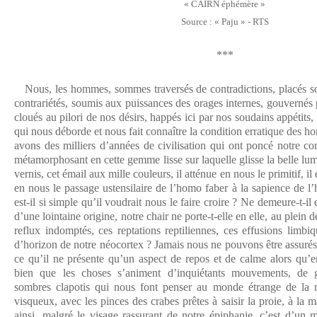
« CAIRN éphémère »
Source : « Paju » - RTS
***
Nous, les hommes, sommes traversés de contradictions, placés sou
contrariétés, soumis aux puissances des orages internes, gouvernés p
cloués au pilori de nos désirs, happés ici par nos soudains appétits, 
qui nous déborde et nous fait connaître la condition erratique des h
avons des milliers d’années de civilisation qui ont poncé notre co
métamorphosant en cette gemme lisse sur laquelle glisse la belle lu
vernis, cet émail aux mille couleurs, il atténue en nous le primitif, il e
en nous le passage ustensilaire de l’homo faber à la sapience de l
est-il si simple qu’il voudrait nous le faire croire ? Ne demeure-t-i
d’une lointaine origine, notre chair ne porte-t-elle en elle, au plein d
reflux indomptés, ces reptations reptiliennes, ces effusions limbi
d’horizon de notre néocortex ? Jamais nous ne pouvons être assurés
ce qu’il ne présente qu’un aspect de repos et de calme alors qu’
bien que les choses s’animent d’inquiétants mouvements, de g
sombres clapotis qui nous font penser au monde étrange de la
visqueux, avec les pinces des crabes prêtes à saisir la proie, à la 
ainsi, malgré le visage rassurant de notre épiphanie, c’est d’u