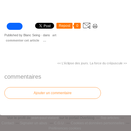
Repost
0
Published by Blanc Seing
-
dans
art
commenter cet article
…
<< L'éclipse des jours.
La force du crépuscule >>
commentaires
Ajouter un commentaire
Voir le profil de
jean-paul vialard
sur le portail Overblog
Top articles
Contact
Signaler un abus
C.G.U.
Cookies et données personnelles
Préférences cookies