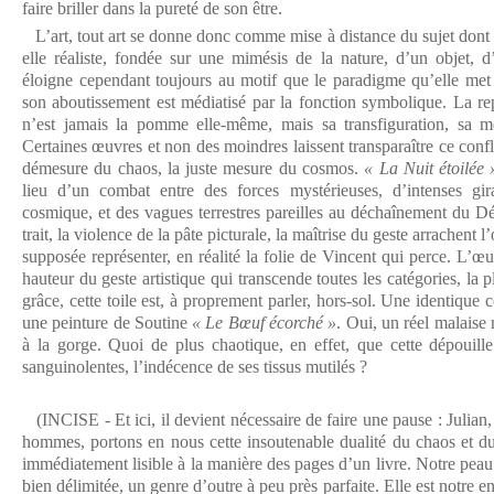
faire briller dans la pureté de son être.
L’art, tout art se donne donc comme mise à distance du sujet dont il
elle réaliste, fondée sur une mimésis de la nature, d’un objet, 
éloigne cependant toujours au motif que le paradigme qu’elle met
son aboutissement est médiatisé par la fonction symbolique. La r
n’est jamais la pomme elle-même, mais sa transfiguration, sa 
Certaines œuvres et non des moindres laissent transparaître ce confli
démesure du chaos, la juste mesure du cosmos.
« La Nuit étoilée 
lieu d’un combat entre des forces mystérieuses, d’intenses gira
cosmique, et des vagues terrestres pareilles au déchaînement du Dé
trait, la violence de la pâte picturale, la maîtrise du geste arrachent
supposée représenter, en réalité la folie de Vincent qui perce. L’œ
hauteur du geste artistique qui transcende toutes les catégories, la 
grâce, cette toile est, à proprement parler, hors-sol. Une identique 
une peinture de Soutine
« Le Bœuf écorché »
. Oui, un réel malaise
à la gorge. Quoi de plus chaotique, en effet, que cette dépouille
sanguinolentes, l’indécence de ses tissus mutilés ?
(INCISE - Et ici, il devient nécessaire de faire une pause : Julian
hommes, portons en nous cette insoutenable dualité du chaos et d
immédiatement lisible à la manière des pages d’un livre. Notre peau e
bien délimitée, un genre d’outre à peu près parfaite. Elle est notre 