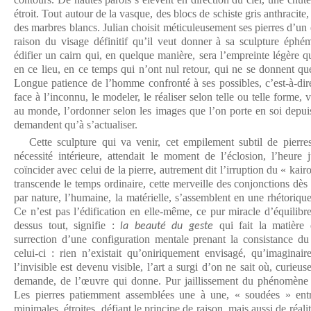
étroit. Tout autour de la vasque, des blocs de schiste gris anthracite,
des marbres blancs. Julian choisit méticuleusement ses pierres d’un 
raison du visage définitif qu’il veut donner à sa sculpture éphémè
édifier un cairn qui, en quelque manière, sera l’empreinte légère qu
en ce lieu, en ce temps qui n’ont nul retour, qui ne se donnent que 
Longue patience de l’homme confronté à ses possibles, c’est-à-dire
face à l’inconnu, le modeler, le réaliser selon telle ou telle forme
au monde, l’ordonner selon les images que l’on porte en soi depuis
demandent qu’à s’actualiser.
Cette sculpture qui va venir, cet empilement subtil de pierres,
nécessité intérieure, attendait le moment de l’éclosion, l’heure 
coïncider avec celui de la pierre, autrement dit l’irruption du « kai
transcende le temps ordinaire, cette merveille des conjonctions dè
par nature, l’humaine, la matérielle, s’assemblent en une rhétorique
Ce n’est pas l’édification en elle-même, ce pur miracle d’équilibr
dessus tout, signifie :
qui fait la matière d
la beauté du geste
surrection d’une configuration mentale prenant la consistance du
celui-ci : rien n’existait qu’oniriquement envisagé, qu’imaginair
l’invisible est devenu visible, l’art a surgi d’on ne sait où, curie
demande, de l’œuvre qui donne. Pur jaillissement du phénomène e
Les pierres patiemment assemblées une à une, « soudées » entre
minimales, étroites, défiant le principe de raison, mais aussi de réal