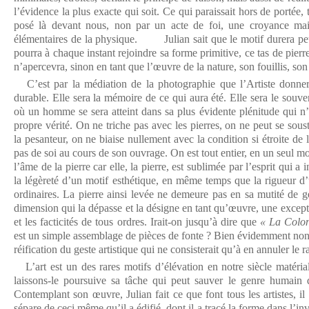
l’évidence la plus exacte qui soit. Ce qui paraissait hors de portée,
posé là devant nous, non par un acte de foi, une croyance mai
élémentaires de la physique. Julian sait que le motif durera peu,
pourra à chaque instant rejoindre sa forme primitive, ce tas de pierr
n’apercevra, sinon en tant que l’œuvre de la nature, son fouillis, son 
C’est par la médiation de la photographie que l’Artiste donnera
durable. Elle sera la mémoire de ce qui aura été. Elle sera le souve
où un homme se sera atteint dans sa plus évidente plénitude qui n’
propre vérité. On ne triche pas avec les pierres, on ne peut se soust
la pesanteur, on ne biaise nullement avec la condition si étroite de 
pas de soi au cours de son ouvrage. On est tout entier, en un seul 
l’âme de la pierre car elle, la pierre, est sublimée par l’esprit qui a
la légèreté d’un motif esthétique, en même temps que la rigueur d
ordinaires. La pierre ainsi levée ne demeure pas en sa mutité de g
dimension qui la dépasse et la désigne en tant qu’œuvre, une excep
et les facticités de tous ordres. Irait-on jusqu’à dire que
« La Colon
est un simple assemblage de pièces de fonte ? Bien évidemment non,
réification du geste artistique qui ne consisterait qu’à en annuler le 
L’art est un des rares motifs d’élévation en notre siècle matérial
laissons-le poursuive sa tâche qui peut sauver le genre humain
Contemplant son œuvre, Julian fait ce que font tous les artistes, il 
sépare de ceci même qu’il a édifié, dont il a tracé la forme dans l’i