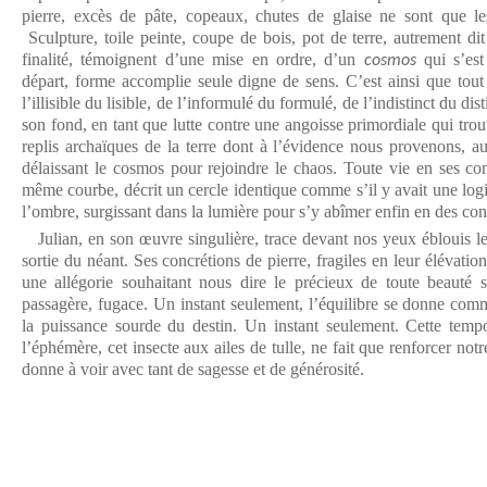
pierre, excès de pâte, copeaux, chutes de glaise ne sont que 
Sculpture, toile peinte, coupe de bois, pot de terre, autrement di
finalité, témoignent d’une mise en ordre, d’un
qui s’est
cosmos
départ, forme accomplie seule digne de sens. C’est ainsi que tout 
l’illisible du lisible, de l’informulé du formulé, de l’indistinct du dis
son fond, en tant que lutte contre une angoisse primordiale qui tr
replis archaïques de la terre dont à l’évidence nous provenons, a
délaissant le cosmos pour rejoindre le chaos. Toute vie en ses con
même courbe, décrit un cercle identique comme s’il y avait une log
l’ombre, surgissant dans la lumière pour s’y abîmer enfin en des co
Julian, en son œuvre singulière, trace devant nos yeux éblouis l
sortie du néant. Ses concrétions de pierre, fragiles en leur élévation,
une allégorie souhaitant nous dire le précieux de toute beauté su
passagère, fugace. Un instant seulement, l’équilibre se donne comm
la puissance sourde du destin. Un instant seulement. Cette tempor
l’éphémère, cet insecte aux ailes de tulle, ne fait que renforcer not
donne à voir avec tant de sagesse et de générosité.