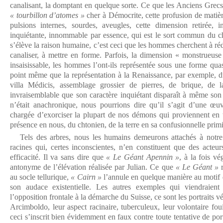
canalisant, la domptant en quelque sorte. Ce que les Anciens Grec
« tourbillon d’atomes »
cher à Démocrite, cette profusion de matiè
pulsions internes, sourdes, aveugles, cette dimension retirée, i
inquiétante, innommable par essence, qui est le sort commun du ch
s’élève la raison humaine, c’est ceci que les hommes cherchent à rédui
canaliser, à mettre en forme. Parfois, la dimension « monstrueuse
insaisissable, les hommes l’ont-ils représentée sous une forme quas
point même que la représentation à la Renaissance, par exemple, 
villa Médicis, assemblage grossier de pierres, de brique, de l
invraisemblable que son caractère inquiétant disparaît à même son 
n’était anachronique, nous pourrions dire qu’il s’agit d’une œ
chargée d’exorciser la plupart de nos démons qui proviennent en 
présence en nous, du chtonien, de la terre en sa confusionnelle primit
Tels des arbres, nous les humains demeurons attachés à notre 
racines qui, certes inconscientes, n’en constituent que des acteu
efficacité. Il va sans dire que
« Le Géant Apennin »
, à la fois vé
antonyme de l’élévation réalisée par Julian. Ce que
« Le Géant »
r
au socle tellurique,
« Cairn »
l’annule en quelque manière au motif d
son audace existentielle. Les autres exemples qui viendraient i
l’opposition frontale à la démarche du Suisse, ce sont les portraits 
Arcimboldo, leur aspect racinaire, tuberculeux, leur volontaire fo
ceci s’inscrit bien évidemment en faux contre toute tentative de por