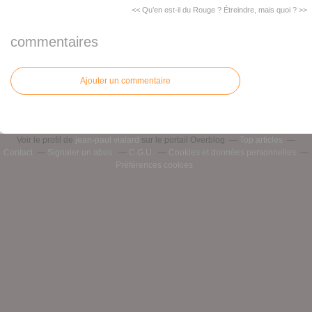
<< Qu’en est-il du Rouge ?
Étreindre, mais quoi ? >>
commentaires
Ajouter un commentaire
Voir le profil de
jean-paul vialard
sur le portail Overblog
Top articles
Contact
Signaler un abus
C.G.U.
Cookies et données personnelles
Préférences cookies