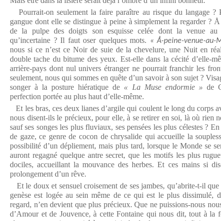
Mais être dans la lisière serait déjà l’ombre d’un infini bonheur.
Pourrait-on seulement la faire paraître au risque du langage ? Po
gangue dont elle se distingue à peine à simplement la regarder ? Å
de la pulpe des doigts son esquisse celée dont la venue au
qu’incertaine ? Il faut oser quelques mots.
« Å-peine-venue-au-
nous si ce n’est ce Noir de suie de la chevelure, une Nuit en réal
double tache du bitume des yeux. Est-elle dans la cécité d’elle-mê
arrière-pays dont nul univers étranger ne pourrait franchir les fron
seulement, nous qui sommes en quête d’un savoir à son sujet ? Visage 
songer à la posture hiératique de
« La Muse endormie »
de C
perfection portée au plus haut d’elle-même.
Et les bras, ces deux lianes d’argile qui coulent le long du corps a
nous disent-ils le précieux, pour elle, à se retirer en soi, là où rien 
sauf ses songes les plus fluviaux, ses pensées les plus célestes ? En
de gaze, ce genre de cocon de chrysalide qui accueille la soupless
possibilité d’un dépliement, mais plus tard, lorsque le Monde se se
auront regagné quelque antre secret, que les motifs les plus rugu
dociles, accueillant la mouvance des herbes. Et ces mains si disc
prolongement d’un rêve.
Et le doux et sensuel croisement de ses jambes, qu’abrite-t-il que
genèse est logée au sein même de ce qui est le plus dissimulé, de
regard, n’en devient que plus précieux. Que ne puissions-nous nous
d’Amour et de Jouvence, à cette Fontaine qui nous dit, tout à la f