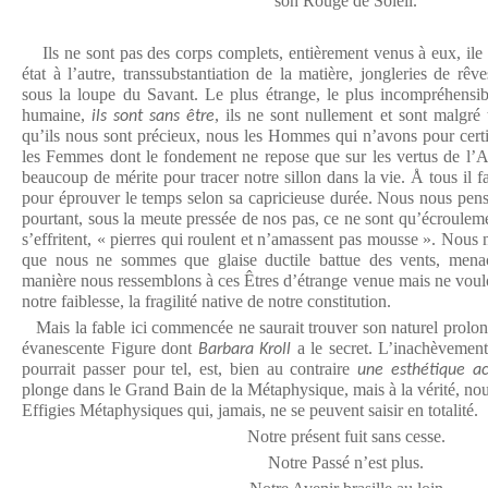
son Rouge de Soleil.
Ils ne sont pas des corps complets, entièrement venus à eux, ile
état à l’autre, transsubstantiation de la matière, jongleries de rêv
sous la loupe du Savant. Le plus étrange, le plus incompréhensi
humaine,
, ils ne sont nullement et sont malgré 
ils sont sans être
qu’ils nous sont précieux, nous les Hommes qui n’avons pour certi
les Femmes dont le fondement ne repose que sur les vertus de l’A
beaucoup de mérite pour tracer notre sillon dans la vie. Å tous il
pour éprouver le temps selon sa capricieuse durée. Nous nous penso
pourtant, sous la meute pressée de nos pas, ce ne sont qu’écroulem
s’effritent, « pierres qui roulent et n’amassent pas mousse ». Nous 
que nous ne sommes que glaise ductile battue des vents, mena
manière nous ressemblons à ces Êtres d’étrange venue mais ne vou
notre faiblesse, la fragilité native de notre constitution.
Mais la fable ici commencée ne saurait trouver son naturel prolo
évanescente Figure dont
a le secret. L’inachèvement
Barbara Kroll
pourrait passer pour tel, est, bien au contraire
une esthétique a
plonge dans le Grand Bain de la Métaphysique, mais à la vérité, no
Effigies Métaphysiques qui, jamais, ne se peuvent saisir en totalité.
Notre présent fuit sans cesse.
Notre Passé n’est plus.