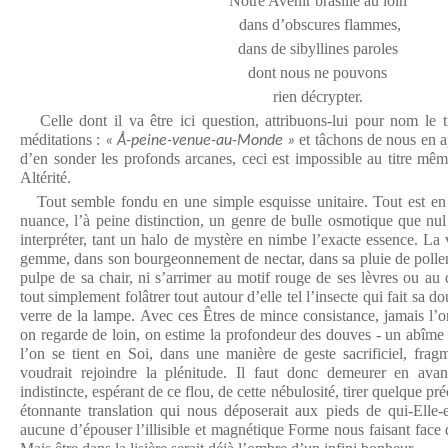
Notre Avenir brasille au loin
dans d’obscures flammes,
dans de sibyllines paroles
dont nous ne pouvons
rien décrypter.
Celle dont il va être ici question, attribuons-lui pour nom le t
méditations :
et tâchons de nous en a
« Å-peine-venue-au-Monde »
d’en sonder les profonds arcanes, ceci est impossible au titre mêm
Altérité.
Tout semble fondu en une simple esquisse unitaire. Tout est en 
nuance, l’à peine distinction, un genre de bulle osmotique que nul 
interpréter, tant un halo de mystère en nimbe l’exacte essence. La
gemme, dans son bourgeonnement de nectar, dans sa pluie de pollen,
pulpe de sa chair, ni s’arrimer au motif rouge de ses lèvres ou au
tout simplement folâtrer tout autour d’elle tel l’insecte qui fait sa d
verre de la lampe. Avec ces Êtres de mince consistance, jamais l’on
on regarde de loin, on estime la profondeur des douves - un abîme 
l’on se tient en Soi, dans une manière de geste sacrificiel, frag
voudrait rejoindre la plénitude. Il faut donc demeurer en ava
indistincte, espérant de ce flou, de cette nébulosité, tirer quelque 
étonnante translation qui nous déposerait aux pieds de qui-Elle-es
aucune d’épouser l’illisible et magnétique Forme nous faisant face