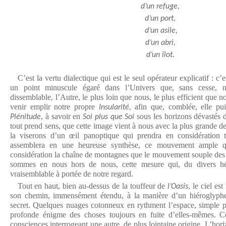
d’un refuge,
d’un port,
d’un asile,
d’un abri,
d’un îlot.
C’est la vertu dialectique qui est le seul opérateur explicatif : 
un point minuscule égaré dans l’Univers que, sans cesse, n
dissemblable, l’Autre, le plus loin que nous, le plus efficient que n
venir emplir notre propre
afin que, comblée, elle pu
Insularité,
, à savoir en
sous les horizons dévastés d
Plénitude
Soi plus que Soi
tout prend sens, que cette image vient à nous avec la plus grande 
la viserons d’un œil panoptique qui prendra en considération 
assemblera en une heureuse synthèse, ce mouvement ample qu
considération la chaîne de montagnes que le mouvement souple des 
sommes en nous hors de nous, cette mesure qui, du divers hét
vraisemblable à portée de notre regard.
Tout en haut, bien au-dessus de la touffeur de
, le ciel es
l’Oasis
son chemin, immensément étendu, à la manière d’un hiéroglyphe
secret. Quelques nuages cotonneux en rythment l’espace, simple p
profonde énigme des choses toujours en fuite d’elles-mêmes.
consciences interrogeant une autre, de plus lointaine origine. L’hori