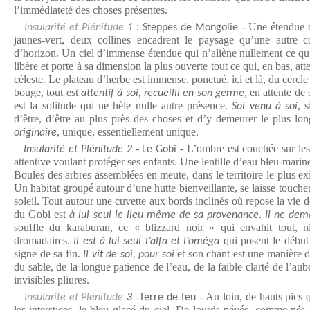
l’immédiateté des choses présentes.
:
- Une étendue d
Insularité et Plénitude
1
Steppes de Mongolie
jaunes-vert, deux collines encadrent le paysage qu’une autre c
d’horizon. Un ciel d’immense étendue qui n’aliène nullement ce qu’
libère et porte à sa dimension la plus ouverte tout ce qui, en bas, at
céleste. Le plateau d’herbe est immense, ponctué, ici et là, du cercl
bouge, tout est
, en attente de
attentif à soi, recueilli en son germe
est la solitude qui ne hèle nulle autre présence.
, 
Soi venu à soi
d’être, d’être au plus près des choses et d’y demeurer le plus l
, unique, essentiellement unique.
originaire
-
- L’ombre est couchée sur les
Insularité et Plénitude 2
Le Gobi
attentive voulant protéger ses enfants. Une lentille d’eau bleu-marine 
Boules des arbres assemblées en meute, dans le territoire le plus ex
Un habitat groupé autour d’une hutte bienveillante, se laisse toucher
soleil. Tout autour une cuvette aux bords inclinés où repose la vie
du Gobi est
à lui seul le lieu même de sa provenance
.
Il ne dem
souffle du karaburan, ce « blizzard noir » qui envahit tout, 
dromadaires.
qui posent le début 
Il est à lui seul l’alfa et l’oméga
signe de sa fin.
et son chant est une manière d
Il vit de soi, pour soi
du sable, de la longue patience de l’eau, de la faible clarté de l’aub
invisibles pliures.
-
- Au loin, de hauts pics 
Insularité et Plénitude
3
Terre de feu
les interstices, le bleu glacé du ciel. De lourds névés, comme nés 