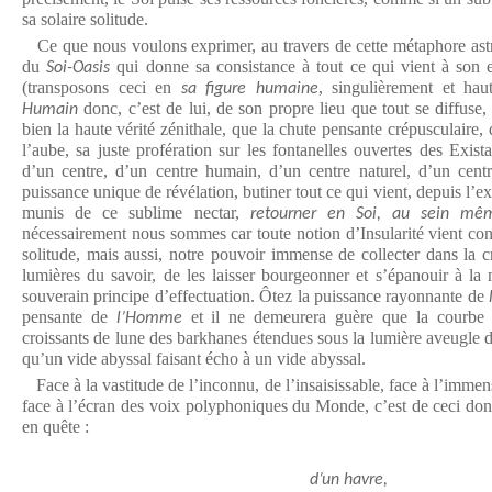
sa solaire solitude.
Ce que nous voulons exprimer, au travers de cette métaphore astr
du
qui donne sa consistance à tout ce qui vient à son 
Soi-Oasis
(transposons ceci en
, singulièrement et ha
sa figure humaine
donc, c’est de lui, de son propre lieu que tout se diffuse,
Humain
bien la haute vérité zénithale, que la chute pensante crépusculaire, 
l’aube, sa juste profération sur les fontanelles ouvertes des Existan
d’un centre, d’un centre humain, d’un centre naturel, d’un centr
puissance unique de révélation, butiner tout ce qui vient, depuis l’ex
munis de ce sublime nectar,
retourner en Soi, au sein mê
nécessairement nous sommes car toute notion d’Insularité vient confi
solitude, mais aussi, notre pouvoir immense de collecter dans la c
lumières du savoir, de les laisser bourgeonner et s’épanouir à la 
souverain principe d’effectuation. Ôtez la puissance rayonnante de
pensante de
et il ne demeurera guère que la courbe 
l’Homme
croissants de lune des barkhanes étendues sous la lumière aveugle 
qu’un vide abyssal faisant écho à un vide abyssal.
Face à la vastitude de l’inconnu, de l’insaisissable, face à l’immensi
face à l’écran des voix polyphoniques du Monde, c’est de ceci do
en quête :
d’un havre,