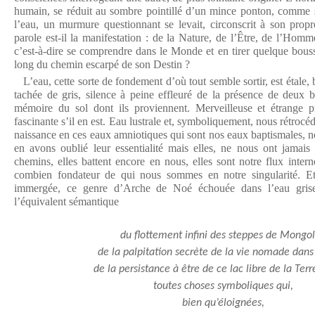
humain, se réduit au sombre pointillé d’un mince ponton, comme si,
l’eau, un murmure questionnant se levait, circonscrit à son prop
parole est-il la manifestation : de la Nature, de l’Être, de l’H
c’est-à-dire se comprendre dans le Monde et en tirer quelque bouss
long du chemin escarpé de son Destin ?
L’eau, cette sorte de fondement d’où tout semble sortir, est étale, 
tachée de gris, silence à peine effleuré de la présence de deux bâ
mémoire du sol dont ils proviennent. Merveilleuse et étrange 
fascinante s’il en est. Eau lustrale et, symboliquement, nous rétroc
naissance en ces eaux amniotiques qui sont nos eaux baptismales, n
en avons oublié leur essentialité mais elles, ne nous ont jamais 
chemins, elles battent encore en nous, elles sont notre flux intern
combien fondateur de qui nous sommes en notre singularité. Et
immergée, ce genre d’Arche de Noé échouée dans l’eau grise 
l’équivalent sémantique
du flottement infini des steppes de Mongol
de la palpitation secrète de la vie nomade dans 
de la persistance à être de ce lac libre de la Terr
toutes choses symboliques qui,
bien qu’éloignées,