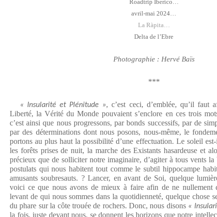
Roadtrip Iberico…
avril-mai 2024…
La Ràpita…
Delta de l’Ebre
Photographie : Hervé Baïs
***
, c’est ceci, d’emblée, qu’il faut 
« Insularité et Plénitude »
Liberté, la Vérité du Monde pouvaient s’enclore en ces trois mots
c’est ainsi que nous progressons, par bonds successifs, par de simpl
par des déterminations dont nous posons, nous-même, le fondemen
portons au plus haut la possibilité d’une effectuation. Le soleil est-
les forêts prises de nuit, la marche des Existants hasardeuse et a
précieux que de solliciter notre imaginaire, d’agiter à tous vents la
postulats qui nous habitent tout comme le subtil hippocampe habit
amusants soubresauts. ? Lancer, en avant de Soi, quelque lumière
voici ce que nous avons de mieux à faire afin de ne nullement d
levant de qui nous sommes dans la quotidienneté, quelque chose se
du phare sur la côte trouée de rochers. Donc, nous disons
« Insular
la fois, juste devant nous, se donnent les horizons que notre intellect