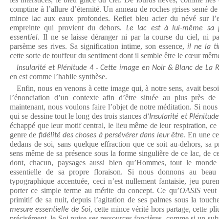
comptine à l’allure d’éternité. Un anneau de roches grises semé de
mince lac aux eaux profondes. Reflet bleu acier du névé sur l’e
empreinte qui provient du dehors.
Le lac est à lui-même sa p
. Il ne se laisse déranger ni par la course du ciel, ni p
essentiel
parsème ses rives. Sa signification intime, son essence,
il ne la 
cette sorte de touffeur du sentiment dont il semble être le cœur mêm
-
Insularité et Plénitude 4
Cette image en Noir & Blanc de La R
en est comme l’habile synthèse.
Enfin, nous en venons à cette image qui, à notre sens, avait beso
l’énonciation d’un contexte afin d’être située au plus près d
maintenant, nous voulons faire l’objet de notre méditation. Si nou
qui se dessine tout le long des trois stances
d’Insularité et Plénitude
échappé que leur motif central, le lieu même de leur respiration, ce
genre de
. En une ce
fidélité des choses à persévérer dans leur être
dedans de soi, sans quelque effraction que ce soit au-dehors, sa
sens même de sa présence sous la forme singulière de ce lac, de ce
dont, chacun, paysages aussi bien qu’Hommes, tout le monde 
essentielle de sa propre floraison. Si nous donnons au beau
typographique accentuée, ceci n’est nullement fantaisie, jeu purem
porter ce simple terme au mérite du concept. Ce qu’
OASIS
veut 
primitif de sa nuit, depuis l’agitation de ses palmes sous la touc
, cette mince vérité hors partage, cette pl
mesure essentielle de Soi
précisément, le Soi puise ses ressources foncières, comme si un sub