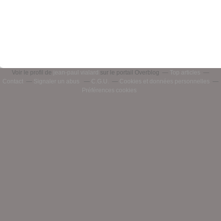
Voir le profil de
jean-paul vialard
sur le portail Overblog
Top articles
Contact
Signaler un abus
C.G.U.
Cookies et données personnelles
Préférences cookies