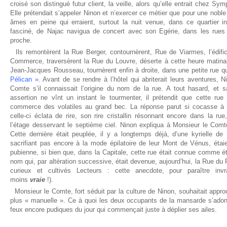
croisé son distingué futur client, la veille, alors qu’elle entrait chez Sy
Elle prétendait s’appeler Ninon et n’exercer ce métier que pour une noble
âmes en peine qui erraient, surtout la nuit venue, dans ce quartier i
fasciné, de Najac navigua de concert avec son Egérie, dans les rues q
proche.
Ils remontèrent la Rue Berger, contournèrent, Rue de Viarmes, l’édific
Commerce, traversèrent la Rue du Louvre, déserte à cette heure matinal
Jean-Jacques Rousseau, tournèrent enfin à droite, dans une petite rue qu
Pélican »
. Avant de se rendre à l’hôtel qui abriterait leurs aventures,
Comte s’il connaissait l’origine du nom de la rue. A tout hasard, et 
assertion ne vînt un instant le tourmenter, il prétendit que cette rue 
commerce des volatiles au grand bec. La réponse parut si cocasse à
celle-ci éclata de rire, son rire cristallin résonnant encore dans la ru
l’étage desservant le septième ciel. Ninon expliqua à Monsieur le Comte
Cette dernière était peuplée, il y a longtemps déjà, d’une kyrielle de 
sacrifiant pas encore à la mode épilatoire de leur Mont de Vénus, étaie
pubienne, si bien que, dans la Capitale, cette rue était connue comme ét
nom qui, par altération successive, était devenue, aujourd’hui, la Rue du 
curieux et cultivés Lecteurs : cette anecdote, pour paraître inv
moins
vraie
!).
Monsieur le Comte, fort séduit par la culture de Ninon, souhaitait appro
plus « manuelle ». Ce à quoi les deux occupants de la mansarde s’adon
feux encore pudiques du jour qui commençait juste à déplier ses ailes.