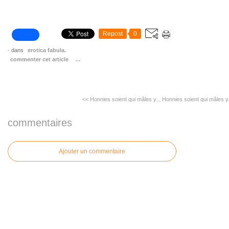
Repost
0
-
dans
erotica fabula.
commenter cet article
…
<< Honnies soient qui mâles y...
Honnies soient qui mâles y.
commentaires
Ajouter un commentaire