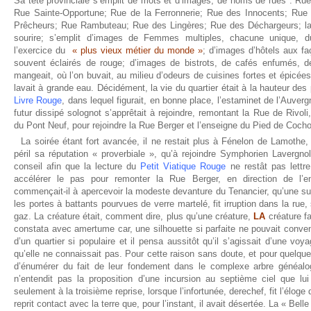
Sa tête provinciale s’emplit de mots et d’images, de noms de rues : Rue
Rue Sainte-Opportune; Rue de la Ferronnerie; Rue des Innocents; Rue
Prêcheurs; Rue Rambuteau; Rue des Lingères; Rue des Déchargeurs; la 
sourire; s’emplit d’images de Femmes multiples, chacune unique, du
l’exercice du
« plus vieux métier du monde »
; d’images d’hôtels aux f
souvent éclairés de rouge; d’images de bistrots, de cafés enfumés, d
mangeait, où l’on buvait, au milieu d’odeurs de cuisines fortes et épicées
lavait à grande eau. Décidément, la vie du quartier était à la hauteur d
Livre Rouge
, dans lequel figurait, en bonne place, l’estaminet de l’Auver
futur dissipé solognot s’apprêtait à rejoindre, remontant la Rue de Rivoli
du Pont Neuf, pour rejoindre la Rue Berger et l’enseigne du Pied de Coch
La soirée étant fort avancée, il ne restait plus à Fénelon de Lamothe, 
péril sa réputation « proverbiale », qu’à rejoindre Symphorien Lavergnol
conseil afin que la lecture du
Petit Viatique Rouge
ne restât pas lettre 
accélérer le pas pour remonter la Rue Berger, en direction de l’e
commençait-il à apercevoir la modeste devanture du Tenancier, qu’une su
les portes à battants pourvues de verre martelé, fit irruption dans la rue
gaz. La créature était, comment dire, plus qu’une créature,
LA
créature f
constata avec amertume car, une silhouette si parfaite ne pouvait conve
d’un quartier si populaire et il pensa aussitôt qu’il s’agissait d’une vo
qu’elle ne connaissait pas. Pour cette raison sans doute, et pour quelques
d’énumérer du fait de leur fondement dans le complexe arbre généal
n’entendit pas la proposition d’une incursion au septième ciel que lui 
seulement à la troisième reprise, lorsque l’infortunée, derechef, fit l’élog
reprit contact avec la terre que, pour l’instant, il avait désertée. La « Bell