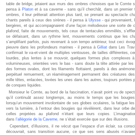
table de bridge, jetaient aux murs des ombres chinoises que le Comte se
pensa à
Platon
et à sa caverne - sans qu’il cherchât, dans un premier t
ombres, il leur prêterait attention plus tard, se prenant au spectacle ch
chants pareils à ceux des sirènes - il pensa à
Ulysse
- qui provenaient, l
bergères, et qui accompagnaient d’une façon mélodieuse une sorte de c
plafond, faite de mouvements, tels ceux de tentacules emmêlés, s’effleu
se défaisant, dans un rythme lent, mouvements continus que les cha
s’amplifiant parfois, puis revenant à son tempo antérieur, tout ceci év
pieuvre dans les profondeurs marines - il pensa à
Gilliat
dans Les Trava
confirmait le va-et-vient de multiples ventouses, de tailles différentes, ce
lourdes, plus lentes à se mouvoir, quelques formes plus complexes à i
volumineuses, orientées vers le bas - sans doute la tête attirée par les
des formes ovales, dont les filaments flottaient, pareils à des anémon
perpétuel remuement, un réaménagement permanent des créatures des 
mille têtes, enlacées, lovées les unes dans les autres, toujours portées 
de conques liquides.
Monsieur le Comte, au bord de la fascination, n’avait point vu de specta
qu’il continuât assez longtemps, au moins le temps que les bougies
lorsqu’un mouvement involontaire de ses globes oculaires, la fatigue les
vers la lumière, à l’entour des bougies qui révélèrent, dans leur orbe de 
celles projetées au plafond n’étant que leurs copies. L’imagina
dans
l’allégorie de la Caverne
, ne s’était exercée que sur des illusions.
Cependant, d’illusions, il ne vécut que l’espace d’un éclair, sa cons
découvrait, sans transition aucune, ce que ses sens abusés n’avaien