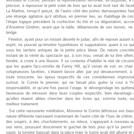
Monsieur le Comte, pensant la représentation terminée, se disposait, à re
préciser, à repousser le petit volet de bois qui lui avait livré tant de fa
La Marline, lorsqu’il perçut, de l’autre côté des portes damasquinées fais
une étrange agitation qu’il attribua, en premier lieu, au rhabillage de ce
l’étape logique précédent la confection du thé et sa dégustation, acc
d’Anselme Gindron, avant que la table, débarrassée de ses tasses, ne 
bridge.
Fénelon, ayant pour un instant déserté le judas, afin de reposer autant
esprit, ne pouvait qu’émettre hypothèses et supputations quant à ce qui
sous les lambris antiques de la petite pièce bleue. De nature concrèt
instant de la vérité du spectacle qui, à son insu, venait de lui être offert
feindre, à croire à une illusion. Il se contenta d’habiller le réel de circ
que les quatre facs-similés de Fanny Hill, qu’il venait de voir, en cha
voluptueuses facéties, s’étaient laissé aller, par pur désœuvrement, 
toute innocente, les époux respectifs de ces comédiennes improvisé
surtout, le Comte le premier, qui ne faisait plus guère la cour à Yv
responsabilité, et qu’une fois passé l’orage, le dévergondage les quitterait
heureuses de retrouver dans leurs couples respectifs, bien davantage 
qu’elles étaient allées chercher dans les livres qui, somme toute, eu
meilleur traitement.
Sur cette rassurante méditation, Monsieur le Comte défroissa ses basq
nature différente naissaient maintenant de l’autre côté de l’huis de chêne
des soupirs, à des chuchotements, se releva, s’appuyant à nouveau a
ses reins, poussant doucement le guichet de bois pour qu’il lui permît
vaste, la lumière baissait dans la pièce mais le lustre avait été allumé e