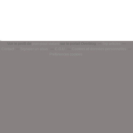
Voir le profil de
jean-paul vialard
sur le portail Overblog
Top articles
Contact
Signaler un abus
C.G.U.
Cookies et données personnelles
Préférences cookies