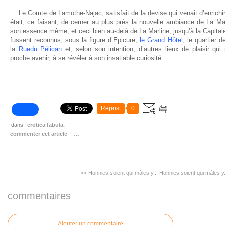
Le Comte de Lamothe-Najac, satisfait de la devise qui venait d’enrichir 
était, ce faisant, de cerner au plus près la nouvelle ambiance de La Mar
son essence même, et ceci bien au-delà de La Marline, jusqu’à la Capitale 
fussent reconnus, sous la figure d’Epicure,
le Grand
Hôtel
, le quartier 
la
Rue
du Pélican
et, selon son intention, d’autres lieux de plaisir qui
proche avenir, à se révéler à son insatiable curiosité.
Repost
0
-
dans
erotica fabula.
commenter cet article
…
<< Honnies soient qui mâles y...
Honnies soient qui mâles y.
commentaires
Ajouter un commentaire