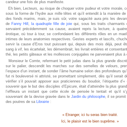
candeur une fois de plus manifeste.
Eh bien, Lecteurs, au risque de choquer votre pudeur et votre morale, c
sous la forme de l’hydre aux mille têtes et qu’il entendit à la manière 
des fonds marins, mais, je suis sûr, votre sagacité aura pris les devant
de
Fanny Hill
,
la quadruple fille de joie
qui, sous les traits charmants
servaient précédemment sa cause, avaient repris la lecture, à quatre 
érotique, où tour à tour, se confondaient les différents rôles en un mae
intimes de leurs anatomies respectives. Gestes experts et lascifs, chuch
servir la cause d’Eros tout puissant qui, depuis des mois déjà, peut êt
sang à vif, les écartelait, les démembrait, les livrait entières et consentant
thé, les petits gâteaux et les mollesses conjugales ne parvenaient plus à
Monsieur le Comte, refermant le petit judas dans la plus grande discrét
sur le palier, descendit les marches sur des semelles de velours, pren
l’espace d’un instant, de sonder l’âme humaine selon des profondeurs qu’il
fut ni bouleversé ni attristé, se promettant simplement, dès qu’il serait
vérifier s’il pouvait apposer aux praticiennes du boudoir, l’étiquette d’«
souvenir que le but des disciples d’Epicure, était d’atteindre la plus gran
l’effleura un instant que cette école de pensée le tentait et qu’il s’y
souvenant de la devise gravée dans le
Jardin du philosophe
, il se promi
des poutres de sa
Librairie
:
« Etranger, ici tu seras bien traité.
Ici, le plaisir est le bien suprême. »