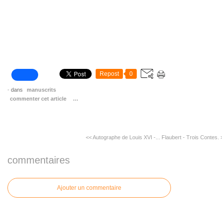
Repost
0
-
dans
manuscrits
commenter cet article
…
<< Autographe de Louis XVI -...
Flaubert - Trois Contes. 
commentaires
Ajouter un commentaire