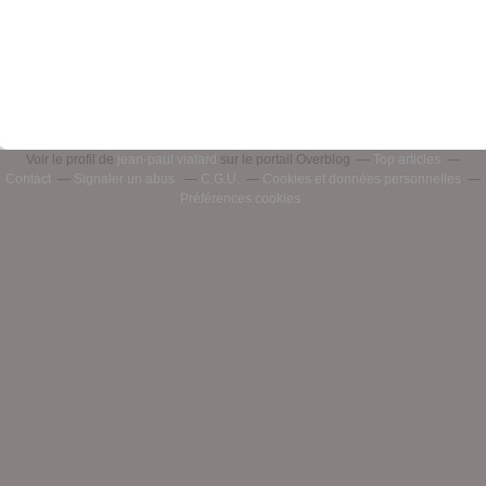
Voir le profil de
jean-paul vialard
sur le portail Overblog
Top articles
Contact
Signaler un abus
C.G.U.
Cookies et données personnelles
Préférences cookies