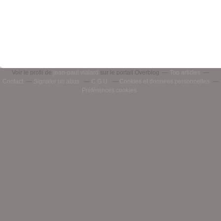
Voir le profil de
jean-paul vialard
sur le portail Overblog
Top articles
Contact
Signaler un abus
C.G.U.
Cookies et données personnelles
Préférences cookies