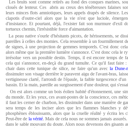
Les bruits sont comme retirés au fond des conques marines, soud
cloués de lenteur. Ces abris au creux des ténébreuses falaises sont 
leurs minces flots amniotiques, leurs appels drapés de silence. Les
clapotis d'outre-ciel alors que la vie n'est que luciole, émerg
d'insistance. Et pourtant, déjà, l'exister fait son murmure d'exil do
tortueux chemin, l'irrésistible force d'aimantation.
La peau native s'ourle d'hésitants picots, de hérissements, se dis
pareilles à celles des momies. Cela ressemble à un fourmillement d
de signes, à une projection de gemmes temporels. C'est donc cela 
alors même que la première lumière s'annonce. C'est donc cela le 
irrésolue vers un possible destin. Temps, il est encore temps de f
cela qui s'annonce, en-deçà du grand tumulte. Ce qu'il faut faire :
chair dans cette tunique de silice, ne faire qu'un avec
la Dune-
dissimuler son visage derrière le paravent aigu de l'avant-bras, laisse
vertigineuse clarté, l'arrondi de l'épaule, la faible turgescence d'u
bassin. Et la main, pareille au surgissement d'une douleur, qui s'essai
On est alors comme un bois éolien habité d'étonnement, une simpl
du monde. Et les yeux, ces avant-postes de la conscience, ces métic
il faut les cerner de charbon, les dissimuler dans une manière de ga
sera temps de les inciser alors que les flammes blanches y dé
phosphènes éblouissants, alors que la cruelle réalité y écrira les c
Peut-être de
la vérité
. Mais de cela nous ne sommes jamais assurés.
dans le sable mouvant du doute. Alors nous devenons des gisants au