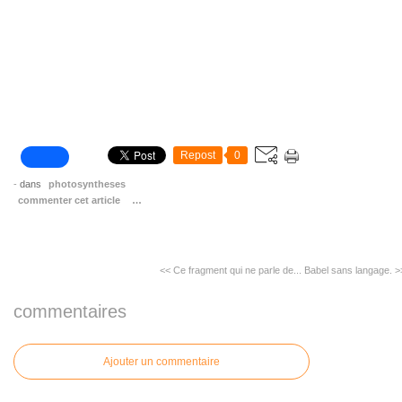
Repost
0
-
dans
photosyntheses
commenter cet article
…
<< Ce fragment qui ne parle de...
Babel sans langage. >
commentaires
Ajouter un commentaire