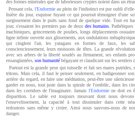
des formes minérales que de laborieuses cryptes noient dans un étran
Pensant cela,
l'Endormie
au plein de l'indistinct est pur oubli d'el
lisière du jour, esquisse fuyant ce qui pourrait témoigner d'une so
surgissement dans le puits sans fond de quelque vide. Tout en hau
jour, s'essaient les premiers pas de deux
des humains
. Pathétiques 
machiniques, grincements de poulies, longs déplacements ossuaires
ligne infinie ouverte aux glissements, aux ondulations métaphysiques
qui cinglent l'air, les yatagans en formes de faux, les sa
consciencieusement, leurs moissons de têtes. La grande révolutio
avec ses arbres de la liberté soudés au firmament, ses enfants pr
ensanglantées,
son humanité
bégayant et claudicant sur les sentiers 
Partout est la grande peur qui ruisselle et fait ses mares putrides,
tritons. Mais cela, il faut le penser seulement, en badigeonner so
arrière du regard, en faire une méditation, peut-être une silencieuse 
garder en nous, tout juste dans la spirale de l'ombilic, dans les ci
dans les corridors de l'imaginaire. Jamais
l'Endormie
ne doit en ê
disparition. Le sable est toujours mouvant dont nous devons 
l'ensevelissement, la capacité à tout dissimuler dans cette néa
redoutons sans même y croire. Ainsi nous sauvons-nous de no
danger.