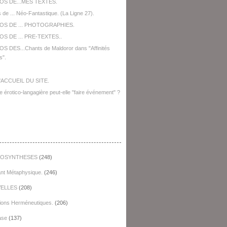
OS DE...MES TEXTES.
 de ... Néo-Fantastique. (La Ligne 27).
OS DE ... PHOTOGRAPHIES.
S DE ... PRE-TEXTES..
S DES...Chants de Maldoror dans "Affinités
s".
'ACCUEIL DU SITE.
e érotico-langagière peut-elle "faire événement" ?
égories
OSYNTHESES
(248)
ant Métaphysique.
(246)
ELLES
(208)
ions Herméneutiques.
(206)
ase
(137)