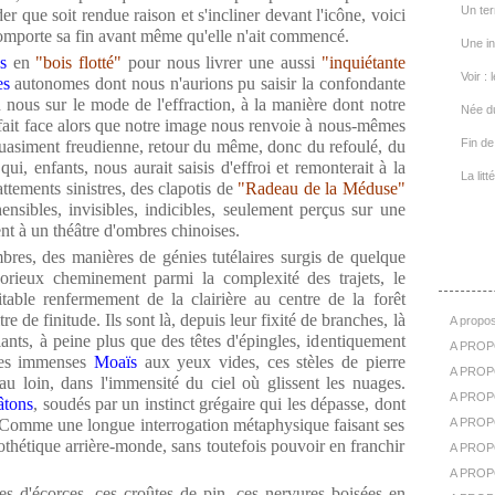
Un ter
r que soit rendue raison et s'incliner devant l'icône, voici
comporte sa fin avant même qu'elle n'ait commencé.
Une in
s
en
"bois flotté"
pour nous livrer une aussi
"inquiétante
Voir : 
es
autonomes dont nous n'aurions pu saisir la confondante
en nous sur le mode de l'effraction, à la manière dont notre
Née d
us fait face alors que notre image nous renvoie à nous-mêmes
Fin de 
 quasiment freudienne, retour du même, donc du refoulé, du
ui, enfants, nous aurait saisis d'effroi et remonterait à la
La lit
ttements sinistres, des clapotis de
"Radeau de la Méduse"
nsibles, invisibles, indicibles, seulement perçus sur une
ent à un théâtre d'ombres chinoises.
res, des manières de génies tutélaires surgis de quelque
A Pr
borieux cheminement parmi la complexité des trajets, le
itable renfermement de la clairière au centre de la forêt
itre de finitude. Ils sont là, depuis leur fixité de branches, là
A propos
lants, à peine plus que des têtes d'épingles, identiquement
A PROP
ces immenses
Moaïs
aux yeux vides, ces stèles de pierre
A PROPO
au loin, dans l'immensité du ciel où glissent les nuages.
A PROPOS
âtons
, soudés par un instinct grégaire qui les dépasse, dont
. Comme une longue interrogation métaphysique faisant ses
A PROP
pothétique arrière-monde, sans toutefois pouvoir en franchir
A PROPO
A PROP
es d'écorces, ces croûtes de pin, ces nervures boisées en