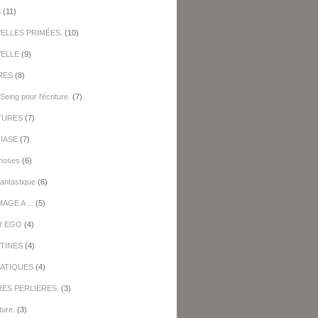
S
(11)
ELLES PRIMÉES.
(10)
ELLE
(9)
RES
(8)
Seing pour l'écriture.
(7)
TURES
(7)
IASE
(7)
hoses
(6)
antastique
(6)
GE A ...
(5)
R EGO
(4)
TINES
(4)
ATIQUES
(4)
RES PERLIERES.
(3)
ture.
(3)