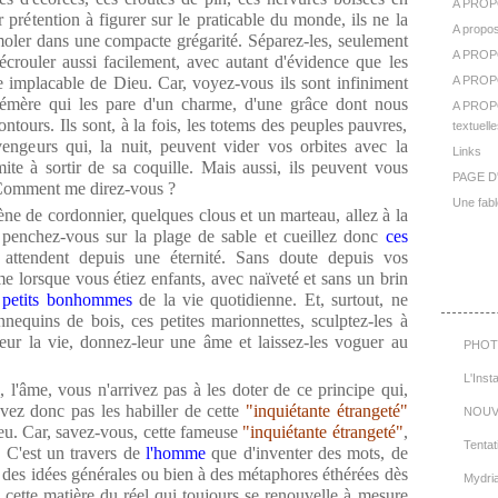
A PROP
 prétention à figurer sur le praticable du monde, ils ne la
A propos
moler dans une compacte grégarité. Séparez-les, seulement
A PROP
'écrouler aussi facilement, avec autant d'évidence que les
e implacable de Dieu. Car, voyez-vous ils sont infiniment
A PROPO
phémère qui les pare d'un charme, d'une grâce dont nous
A PROPO
ontours. Ils sont, à la fois, les totems des peuples pauvres,
textuelle
 vengeurs qui, la nuit, peuvent vider vos orbites avec la
Links
ite à sortir de sa coquille. Mais aussi, ils peuvent vous
PAGE D
. Comment me direz-vous ?
Une fabl
e de cordonnier, quelques clous et un marteau, allez à la
, penchez-vous sur la plage de sable et cueillez donc
ces
 attendent depuis une éternité. Sans doute depuis vos
e lorsque vous étiez enfants, avec naïveté et sans un brin
Cat
 petits bonhommes
de la vie quotidienne. Et, surtout, ne
nequins de bois, ces petites marionnettes, sculptez-les à
-leur la vie, donnez-leur une âme et laissez-les voguer au
PHOT
L'Inst
 l'âme, vous n'arrivez pas à les doter de ce principe qui,
vez donc pas les habiller de cette
"inquiétante étrangeté"
NOUV
peu. Car, savez-vous, cette fameuse
"inquiétante étrangeté"
,
Tentat
. C'est un travers de
l'homme
que d'inventer des mots, de
à des idées générales ou bien à des métaphores éthérées dès
Mydri
ns cette matière du réel qui toujours se renouvelle à mesure