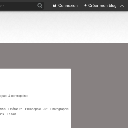
Connexion
+
Créer mon blog
entation
fugues & contrepoints
tion
: Littérature - Philosophie - Art - Photographie
les - Essais