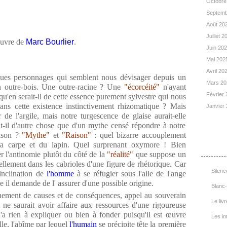
Octobre
Septemb
Août 20
Juillet 
uvre de
Marc Bourlier
.
Juin 20
Mai 202
Avril 20
ues personnages qui semblent nous dévisager depuis un
Mars 2
 outre-bois. Une outre-racine ? Une
"écorcéité"
n'ayant
Février
 qu'en serait-il de cette essence purement sylvestre qui nous
dans cette existence instinctivement rhizomatique ? Mais
Janvier
de l'argile, mais notre turgescence de glaise aurait-elle
it-il d'autre chose que d'un mythe censé répondre à notre
ison ?
"Mythe"
et
"Raison"
: quel bizarre accouplement
List
 la carpe et du lapin. Quel surprenant oxymore ! Bien
r l'antinomie plutôt du côté de la
"réalité"
que suppose un
ellement dans les cabrioles d'une figure de rhétorique. Car
Silenc
inclination de
l'homme
à se réfugier sous l'aile de l'ange
le il demande de l' assurer d'une possible origine.
Blanc-
înement de causes et de conséquences, appel au souverain
Le livr
ne saurait avoir affaire aux ressources d'une rigoureuse
n'a rien à expliquer ou bien à fonder puisqu'il est œuvre
Les in
lle, l'abîme par lequel
l'humain
se précipite tête la première