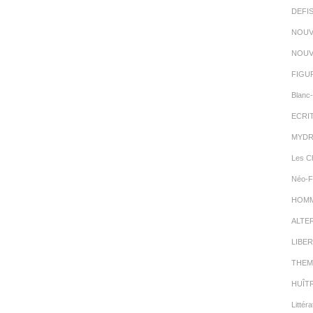
DEFI
NOUV
NOUV
FIGU
Blanc-
ECRI
MYDR
Les C
Néo-F
HOMMA
ALTE
LIBER
THEM
HUÎT
Littéra