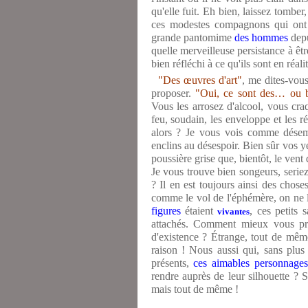
qu'elle fuit. Eh bien, laissez tombe
ces modestes compagnons qui ont 
grande pantomime
des hommes
depu
quelle merveilleuse persistance à êtr
bien réfléchi à ce qu'ils sont en réali
"Des œuvres d'art"
, me dites-vous
proposer.
"Oui, ce sont des… ou 
Vous les arrosez d'alcool, vous cr
feu, soudain, les enveloppe et les r
alors ? Je vous vois comme désem
enclins au désespoir. Bien sûr vos ye
poussière grise que, bientôt, le vent
Je vous trouve bien songeurs, seriez
? Il en est toujours ainsi des chose
comme le vol de l'éphémère, on ne l
figures
étaient
, ces petits 
vivantes
attachés. Comment mieux vous pro
d'existence ? Étrange, tout de mê
raison ! Nous aussi qui, sans plus t
présents,
ces aimables personnage
rendre auprès de leur silhouette ? S
mais tout de même !