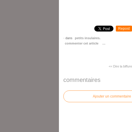
Repost
-
dans
petits insulaires.
commenter cet article
…
<< Dire la biffure
commentaires
Ajouter un commentaire