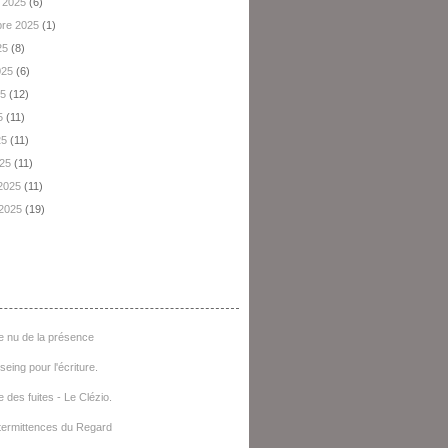
 2025
(6)
re 2025
(1)
25
(8)
2025
(6)
25
(12)
5
(11)
25
(11)
025
(11)
 2025
(11)
 2025
(19)
e D'articles
e nu de la présence
seing pour l'écriture.
e des fuites - Le Clézio.
termittences du Regard