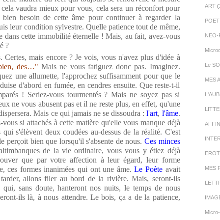
ART
(
r, cela vaudra mieux pour vous, cela sera un réconfort pour
bien besoin de cette âme pour continuer à regarder la
POET
is leur condition sylvestre. Quelle patience tout de même,
e dans cette immobilité éternelle ! Mais, au fait, avez-vous
NEO-
té ?
Micro
. Certes, mais encore ? Je vois, vous n'avez plus d'idée à
Le SO
bien, des…"
Mais ne vous fatiguez donc pas. Imaginez.
aquez une allumette, l'approchez suffisamment pour que le
MES 
éduise d'abord en fumée, en cendres ensuite. Que reste-t-il
parés ! Seriez-vous tourmentés ? Mais ne soyez pas si
L'AU
ux ne vous abusent pas et il ne reste plus, en effet, qu'une
LITT
 dispersera. Mais ce qui jamais ne se dissoudra :
l'art
,
l'âme
.
-vous si attachés à cette matière qu'elle vous manque déjà
AFFI
s qui s'élèvent deux coudées au-dessus de la réalité. C'est
INTE
e perçoit bien que lorsqu'il s'absente de nous.
Ces minces
saltimbanques de la vie ordinaire, vous vous y étiez déjà
EROT
uver que par votre affection à leur égard, leur forme
me, ces formes inanimées qui ont une âme.
Le Poète
avait
MES 
arder, allons filer au bord de la rivière. Mais, seront-ils
LETT
s
qui, sans doute, hanteront nos nuits, le temps de nous
eront-ils là, à nous attendre. Le bois, ça a de la patience,
IMAG
Micro