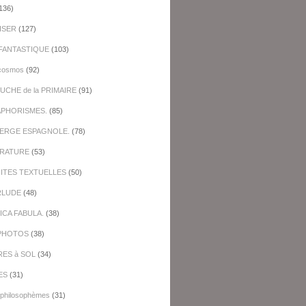
136)
ISER
(127)
FANTASTIQUE
(103)
cosmos
(92)
UCHE de la PRIMAIRE
(91)
APHORISMES.
(85)
BERGE ESPAGNOLE.
(78)
ERATURE
(53)
NITES TEXTUELLES
(50)
RLUDE
(48)
ICA FABULA.
(38)
PHOTOS
(38)
RES à SOL
(34)
ES
(31)
-philosophèmes
(31)