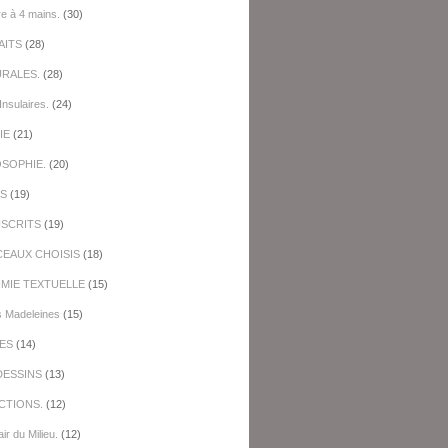
re à 4 mains.
(30)
AITS
(28)
URALES.
(28)
Insulaires.
(24)
IE
(21)
OSOPHIE.
(20)
ES
(19)
SCRITS
(19)
EAUX CHOISIS
(18)
IMIE TEXTUELLE
(15)
s Madeleines
(15)
ES
(14)
DESSINS
(13)
CTIONS.
(12)
ir du Milieu.
(12)