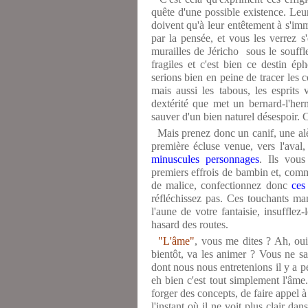
quête d'une possible existence. Leur
doivent qu'à leur entêtement à s'im
par la pensée, et vous les verrez s
murailles de Jéricho sous le souffl
fragiles et c'est bien ce destin é
serions bien en peine de tracer les c
mais aussi les tabous, les esprits
dextérité que met un bernard-l'herm
sauver d'un bien naturel désespoir
Mais prenez donc un canif, une alèn
première écluse venue, vers l'aval
minuscules personnages
. Ils vous
premiers effrois de bambin et, comm
de malice, confectionnez donc
ces
réfléchissez pas. Ces touchants man
l'aune de votre fantaisie, insufflez
hasard des routes.
"L'âme"
, vous me dites ? Ah, oui,
bientôt, va les animer ? Vous ne sa
dont nous nous entretenions il y a 
eh bien c'est tout simplement l'âme
forger des concepts, de faire appel 
l'instant où il ne voit plus clair da