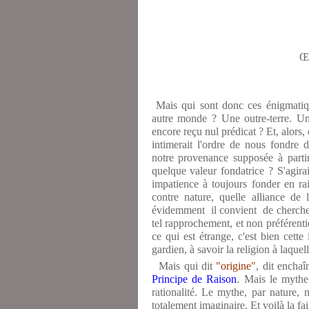
Œ
Mais qui sont donc ces énigmatiq
autre monde ? Une outre-terre. Un
encore reçu nul prédicat ? Et, alors,
intimerait l'ordre de nous fondre 
notre provenance supposée à partir 
quelque valeur fondatrice ? S'agira
impatience à toujours fonder en ra
contre nature, quelle alliance de
évidemment
il convient
de cherche
tel rapprochement, et non préférenti
ce qui est étrange, c'est bien cette 
gardien, à savoir la religion à laquel
Mais qui dit
"origine"
, dit encha
Principe de Raison
. Mais le mythe 
rationalité. Le mythe, par nature, 
totalement imaginaire. Et voilà la fai