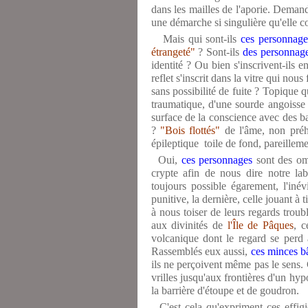
dans les mailles de l'aporie. Demande
une démarche si singulière qu'elle 
Mais qui sont-ils
ces personnage
étrangeté"
? Sont-ils
des personnag
identité ? Ou bien s'inscrivent-ils 
reflet s'inscrit dans la vitre qui no
sans possibilité de fuite ? Topique
traumatique, d'une sourde angoisse q
surface de la conscience avec des ba
?
"Bois flottés"
de l'âme, non préhe
épileptique toile de fond, pareillem
Oui,
ces personnages
sont des omb
crypte afin de nous dire notre la
toujours possible égarement, l'inév
punitive, la dernière, celle jouant à t
à nous toiser de leurs regards troub
aux divinités de
l'Île de Pâques
, 
volcanique dont le regard se perd 
Rassemblés eux aussi,
ces minces b
ils ne perçoivent même pas le sens
vrilles jusqu'aux frontières d'un hy
la barrière d'étoupe et de goudron.
C'est cela qu'expriment ces effigi