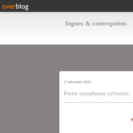
fugues & contrepoints
17 décembre 2013
Petite symphonie sylvestre.
P