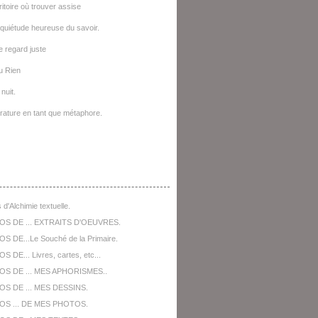
ritoire où trouver assise
quiétude heureuse du savoir.
le regard juste
u Rien
nuit.
térature en tant que métaphore.
opos De ...
 d'Alchimie textuelle.
OS DE ... EXTRAITS D'OEUVRES.
S DE...Le Souché de la Primaire.
 DE... Livres, cartes, etc...
OS DE ... MES APHORISMES..
S DE ... MES DESSINS.
OS ... DE MES PHOTOS.