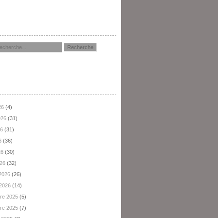
hercher
hives
26
(4)
2026
(31)
26
(31)
6
(36)
26
(30)
026
(32)
 2026
(26)
 2026
(14)
re 2025
(5)
re 2025
(7)