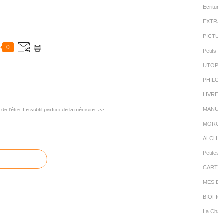
Ecritu
EXTR
PICT
0
Petits 
UTOP
PHIL
LIVR
MANU
 de l'être.
Le subtil parfum de la mémoire. >>
MORC
ALCH
Petite
CART
MES 
BIOFI
La Cha