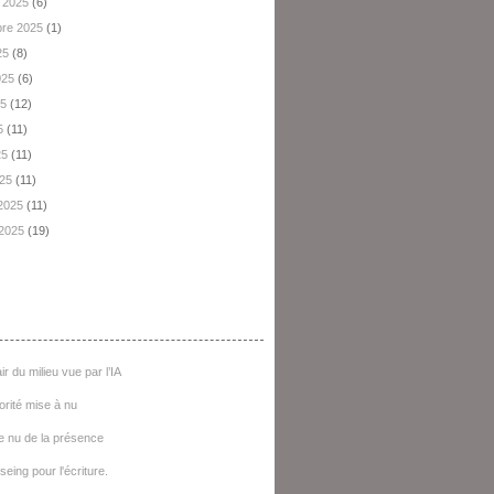
 2025
(6)
re 2025
(1)
25
(8)
2025
(6)
25
(12)
5
(11)
25
(11)
025
(11)
 2025
(11)
 2025
(19)
e D'articles
ir du milieu vue par l’IA
iorité mise à nu
e nu de la présence
seing pour l'écriture.