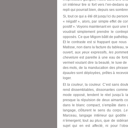
cri intérieur tire si fort vers l’en-deda
repli qui pourrait bien, depuis ses sombre
Si, tout ce qui a été dit jusqu’ici du per
« négatif », alors, par simple effet de c
positif ». Voyons maintenant en quoi une tel
voudrait simplement prendre le contre
opposés. Ce que Migom bâtit de pathétique,
Et le contraste est si frappant que nou
Matisse, non dans la facture du tableau, 
ouvert, aux
yeux
expressifs,
les pommet
chevelure
est pareille à une eau de font
vermeil voulant dire la beauté, le luxe de 
des mots, de la manducation des phrases,
épaules
sont déployées, prêtes à recevoir
loger.
Et
la couleur
, la couleur. C’est sans do
rend dissemblables, dissonantes comme
mode opposé, tendent le réel jusqu’à la 
presque la répulsion de deux aimants con
dans le blanc compact, s’empâte dans u
langage, clôturent le sens du corps.
Le
Marceau, langage intérieur qui godille
n’émergent, tout au plus, que de sidéra
sujet qui en est affecté, ni pour l’ob