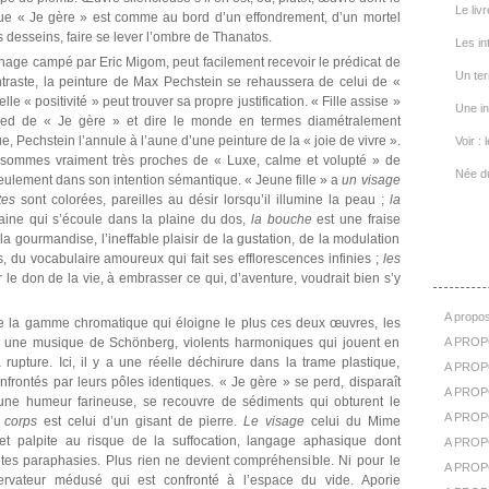
Le livr
ns que « Je gère » est comme au bord d’un effondrement, d’un mortel
s desseins, faire se lever l’ombre de Thanatos.
Les in
sonnage campé par Eric Migom, peut facilement recevoir le prédicat de
Un ter
ontraste, la peinture de Max Pechstein se rehaussera de celui de «
le « positivité » peut trouver sa propre justification. « Fille assise »
Une in
pied de « Je gère » et dire le monde en termes diamétralement
 Pechstein l’annule à l’aune d’une peinture de la « joie de vivre ».
Voir : 
s sommes vraiment très proches de « Luxe, calme et volupté » de
Née d
seulement dans son intention sémantique. « Jeune fille » a
un visage
tes
sont colorées, pareilles au désir lorsqu’il illumine la peau ;
la
aine qui s’écoule dans la plaine du dos,
la bouche
est une fraise
la gourmandise, l’ineffable plaisir de la gustation, de la modulation
A Pr
 du vocabulaire amoureux qui fait ses efflorescences infinies ;
les
 le don de la vie, à embrasser ce qui, d’aventure, voudrait bien s’y
A propos
ute la gamme chromatique qui éloigne le plus ces deux œuvres, les
 une musique de Schönberg, violents harmoniques qui jouent en
A PROP
rupture. Ici, il y a une réelle déchirure dans la trame plastique,
A PROPO
frontés par leurs pôles identiques. « Je gère » se perd, disparaît
A PROPOS
ne humeur farineuse, se recouvre de sédiments qui obturent le
A PROP
 corps
est celui d’un gisant de pierre.
Le visage
celui du Mime
 et palpite au risque de la suffocation, langage aphasique dont
A PROPO
ntes paraphasies. Plus rien ne devient compréhensible. Ni pour le
A PROP
servateur médusé qui est confronté à l’espace du vide. Aporie