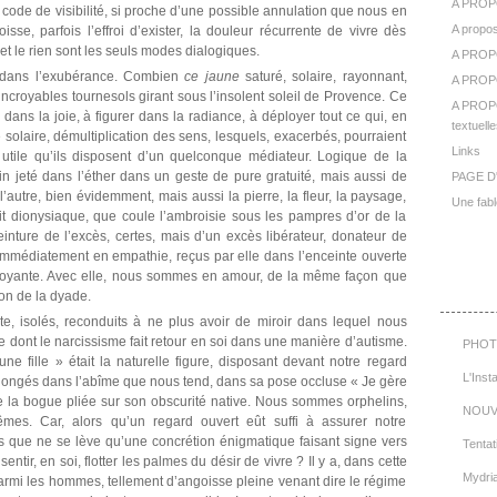
A PROP
on code de visibilité, si proche d’une possible annulation que nous en
A propos
isse, parfois l’effroi d’exister, la douleur récurrente de vivre dès
 et le rien sont les seuls modes dialogiques.
A PROP
ue dans l’exubérance. Combien
ce jaune
saturé, solaire, rayonnant,
A PROPO
incroyables tournesols girant sous l’insolent soleil de Provence. Ce
A PROPO
dans la joie, à figurer dans la radiance, à déployer tout ce qui, en
textuelle
 solaire, démultiplication des sens, lesquels, exacerbés, pourraient
Links
t utile qu’ils disposent d’un quelconque médiateur. Logique de la
n jeté dans l’éther dans un geste de pure gratuité, mais aussi de
PAGE D
l’autre, bien évidemment, mais aussi la pierre, la fleur, la paysage,
Une fabl
soit dionysiaque, que coule l’ambroisie sous les pampres d’or de la
peinture de l’excès, certes, mais d’un excès libérateur, donateur de
immédiatement en empathie, reçus par elle dans l’enceinte ouverte
ployante. Avec elle, nous sommes en amour, de la même façon que
Cat
ion de la dyade.
, isolés, reconduits à ne plus avoir de miroir dans lequel nous
e dont le narcissisme fait retour en soi dans une manière d’autisme.
PHOT
e fille » était la naturelle figure, disposant devant notre regard
L'Inst
plongés dans l’abîme que nous tend, dans sa pose occluse « Je gère
e la bogue pliée sur son obscurité native. Nous sommes orphelins,
NOUV
. Car, alors qu’un regard ouvert eût suffi à assurer notre
s que ne se lève qu’une concrétion énigmatique faisant signe vers
Tentat
ir, en soi, flotter les palmes du désir de vivre ? Il y a, dans cette
Mydri
armi les hommes, tellement d’angoisse pleine venant dire le régime