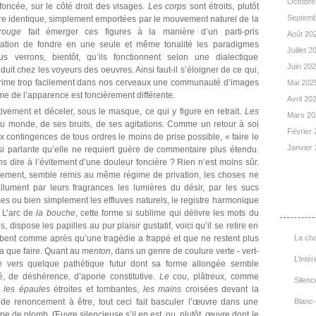
Octobre
oncée, sur le côté droit des visages.
Les corps
sont étroits, plutôt
Septemb
e identique, simplement emportées par le mouvement naturel de la
rouge
fait émerger ces figures à la manière d’un parti-pris
Août 20
entation de fondre en une seule et même tonalité les paradigmes
Juillet 
 verrons, bientôt, qu’ils fonctionnent selon une dialectique
Juin 20
it chez les voyeurs des oeuvres. Ainsi faut-il s’éloigner de ce qui,
imprime trop facilement dans nos cerveaux une communauté d’images
Mai 202
ame de l’apparence est foncièrement différente.
Avril 20
ntivement et déceler, sous le masque, ce qui y figure en retrait.
Les
Mars 2
du monde, de ses bruits, de ses agitations. Comme un retour à soi
Février
contingences de tous ordres le moins de prise possible, « faire le
Janvier
si parlante qu’elle ne requiert guère de commentaire plus étendu.
ns dire à l’évitement d’une douleur foncière ? Rien n’est moins sûr.
tement, semble remis au même régime de privation, les choses ne
llument par leurs fragrances les lumières du désir, par les sucs
List
ses ou bien simplement les effluves naturels, le registre harmonique
 L’arc de
la bouche
, cette forme si sublime qui délivre les mots du
ispose les papilles au pur plaisir gustatif, voici qu’il se retire en
bent comme après qu’une tragédie a frappé et que ne restent plus
La cha
a que faire. Quant au
menton
, dans un genre de coulure verte - vert-
L’intér
ine vers quelque pathétique futur dont sa forme allongée semble
é, de déshérence, d’aporie constitutive.
Le cou
, plâtreux, comme
Silenc
,
les épaules
étroites et tombantes,
les mains
croisées devant la
 de renoncement à être, tout ceci fait basculer l’œuvre dans une
Blanc-
pe de plomb. Œuvre silencieuse s’il en est, ou, plutôt, œuvre dont le