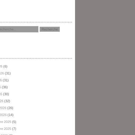
hercher
hives
26
(6)
2026
(31)
26
(31)
6
(36)
26
(30)
026
(32)
 2026
(26)
 2026
(14)
re 2025
(5)
re 2025
(7)