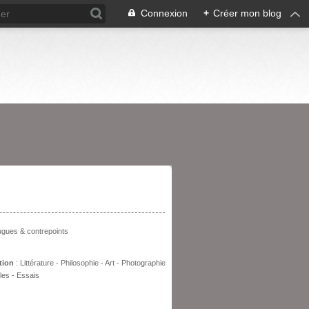
Connexion
+
Créer mon blog
entation
fugues & contrepoints
tion
: Littérature - Philosophie - Art - Photographie
les - Essais