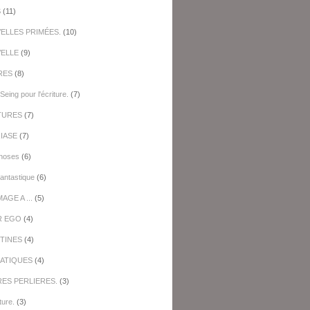
S
(11)
ELLES PRIMÉES.
(10)
ELLE
(9)
RES
(8)
Seing pour l'écriture.
(7)
TURES
(7)
IASE
(7)
hoses
(6)
antastique
(6)
GE A ...
(5)
R EGO
(4)
TINES
(4)
ATIQUES
(4)
RES PERLIERES.
(3)
ture.
(3)