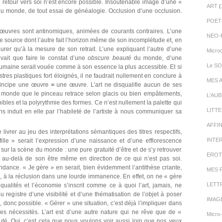
ul retour vers soi n’est encore possible. Insoutenable image d’une «
ART
(
du monde, de tout essai de généalogie. Occlusion d’une occlusion.
POET
x œuvres sont antinomiques, animées de courants contraires. L’une
NEO-
ne source dont l’autre fait l’horizon même de son incomplétude et, en
gurer qu’à la mesure de son retrait. L’une expliquant l’autre d’une
Micro
ait que faire le constat d’une
obscure beauté
du monde, d’une
Le SO
humaine serait vouée comme à son essence la plus accessible. Et si
res plastiques fort éloignés, il ne faudrait nullement en conclure à
MES 
principe une œuvre
=
une œuvre. L’art ne disqualifie aucun de ses
 monde que le pinceau retrace selon glacis ou bien empâtements,
L'AU
bles et la polyrythmie des formes. Ce n’est nullement la palette qui
LITT
s induit en elle par l’habileté de l’artiste à nous communiquer sa
AFFI
 livrer au jeu des interprétations sémantiques des titres respectifs,
INTE
fille » serait l’expression d’une naissance et d’une efflorescence
sur la scène du monde : une pure gratuité d’être et de s’y retrouver
EROT
nt au-delà de son être même en direction de ce qui n’est pas soi.
dance. « Je gère » en serait, bien évidemment l’antithèse criante,
MES 
 à la réclusion dans une lourde immanence. En effet, on ne « gère
LETT
ualités et l’économie s’inscrit comme ce à quoi l’art, jamais, ne
 registre d’une visibilité et d’une thématisation de l’objet à poser
IMAG
 donc possible. « Gérer » une situation, c’est déjà l’impliquer dans
es nécessités. L’art est d’une autre nature qui ne rêve que de «
Micro
uté. Oui, c’est cela que nous voulons voir aussi loin que nos yeux