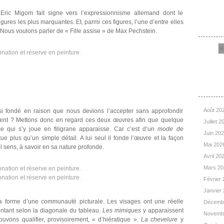
Eric Migom fait signe vers l’expressionnisme allemand dont le
Rec
ures les plus marquantes. Et, parmi ces figures, l’une d’entre elles
ous voulons parler de « Fille assise » de Max Pechstein.
Arc
Août 20
si fondé en raison que nous devions l’accepter sans approfondir
ent ? Mettons donc en regard ces deux œuvres afin que quelque
Juillet 
qui s’y joue en filigrane apparaisse. Car c’est d’un
mode de
Juin 20
itue plus qu’un simple détail. A lui seul il fonde l’œuvre et la façon
Mai 202
el sens, à savoir en sa nature profonde.
Avril 20
Mars 2
Février
Janvier
la forme d’une communauté picturale. Les visages ont une réelle
Décemb
entant selon la diagonale du tableau.
Les mimiques
y apparaissent
Novemb
vons qualifier, provisoirement, « d’hiératique ».
La chevelure
y