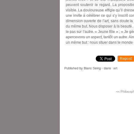
peuvent soutenir le regard. La proposit
visible. La douloureuse effigie qu’il dres
une invite à célébrer ce qui s’y inscrit c
dimension ouverte de l’art, sans doute la 
du même but. Nous disposer à la beauté. S
le pas sur l’autre. « Jeune fille » ; « Je
apercevons un aspect, tantôt un autre. Ai
un même but : nous situer dans le monde et
Repost
Published by Blanc Seing
-
dans
art
<< Philosoph