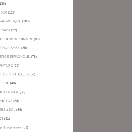
136)
ISER
(127)
FANTASTIQUE
(103)
cosmos
(92)
UCHE de la PRIMAIRE
(91)
APHORISMES.
(85)
BERGE ESPAGNOLE.
(78)
ERATURE
(53)
NITES TEXTUELLES
(50)
RLUDE
(48)
ICA FABULA.
(38)
PHOTOS
(38)
RES à SOL
(34)
ES
(31)
-philosophèmes
(31)