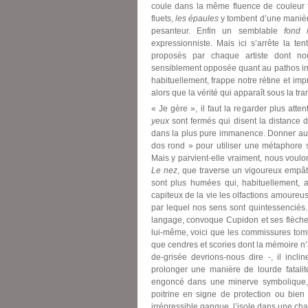
coule dans la même fluence de couleur f
fluets,
les épaules
y tombent d’une manièr
pesanteur. Enfin un semblable
fond 
expressionniste. Mais ici s’arrête la t
proposés par chaque artiste dont nous
sensiblement opposée quant au pathos indu
habituellement, frappe notre rétine et 
alors que la vérité qui apparaît sous la tr
« Je gère », il faut la regarder plus atte
yeux
sont fermés qui disent la distance 
dans la plus pure immanence. Donner aux 
dos rond » pour utiliser une métaphore 
Mais y parvient-elle vraiment, nous voulo
Le nez
, que traverse un vigoureux empâ
sont plus humées qui, habituellement, a
capiteux de la vie les olfactions amoureu
par lequel nos sens sont quintessenciés.
langage, convoque Cupidon et ses flèches, d
lui-même, voici que les commissures tom
que cendres et scories dont la mémoire n’
de-grisée devrions-nous dire -, il incl
prolonger une manière de lourde fatalit
engoncé dans une minerve symbolique
poitrine en signe de protection ou bien
irrépressible gangue, l’isole dans une cha