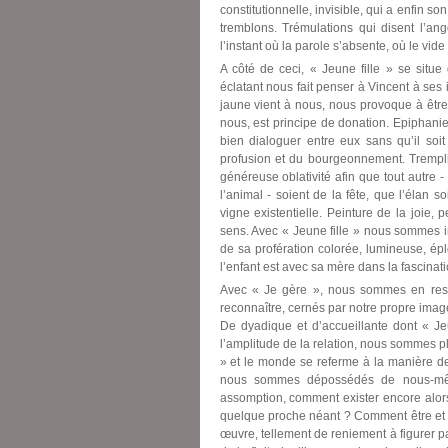
constitutionnelle, invisible, qui a enfin s
tremblons. Trémulations qui disent l’ango
l’instant où la parole s’absente, où le vide
A côté de ceci, « Jeune fille » se sit
éclatant nous fait penser à Vincent à ses 
jaune vient à nous, nous provoque à être 
nous, est principe de donation. Epiphanie
bien dialoguer entre eux sans qu’il soi
profusion et du bourgeonnement. Trempli
généreuse oblativité afin que tout autre - 
l’animal - soient de la fête, que l’élan 
vigne existentielle. Peinture de la joie, 
sens. Avec « Jeune fille » nous sommes 
de sa profération colorée, lumineuse, é
l’enfant est avec sa mère dans la fascinat
Avec « Je gère », nous sommes en reste
reconnaître, cernés par notre propre imag
De dyadique et d’accueillante dont « Jeun
l’amplitude de la relation, nous sommes 
» et le monde se referme à la manière d
nous sommes dépossédés de nous-mêmes
assomption, comment exister encore alor
quelque proche néant ? Comment être et sent
œuvre, tellement de reniement à figurer p