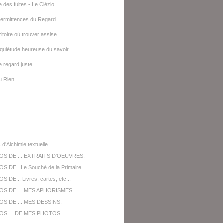
e des fuites - Le Clézio.
termittences du Regard
ritoire où trouver assise
quiétude heureuse du savoir.
le regard juste
u Rien
opos De ...
 d'Alchimie textuelle.
OS DE ... EXTRAITS D'OEUVRES.
S DE...Le Souché de la Primaire.
 DE... Livres, cartes, etc...
OS DE ... MES APHORISMES..
S DE ... MES DESSINS.
OS ... DE MES PHOTOS.