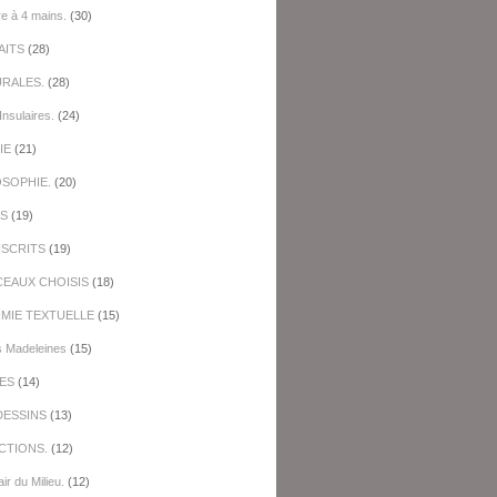
re à 4 mains.
(30)
AITS
(28)
URALES.
(28)
Insulaires.
(24)
IE
(21)
OSOPHIE.
(20)
ES
(19)
SCRITS
(19)
EAUX CHOISIS
(18)
IMIE TEXTUELLE
(15)
s Madeleines
(15)
ES
(14)
DESSINS
(13)
CTIONS.
(12)
ir du Milieu.
(12)