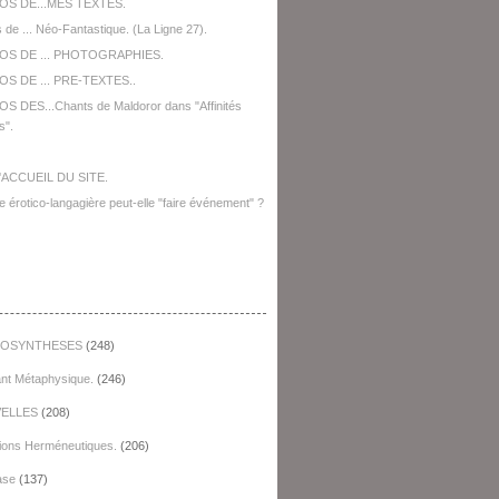
OS DE...MES TEXTES.
 de ... Néo-Fantastique. (La Ligne 27).
OS DE ... PHOTOGRAPHIES.
S DE ... PRE-TEXTES..
S DES...Chants de Maldoror dans "Affinités
s".
'ACCUEIL DU SITE.
e érotico-langagière peut-elle "faire événement" ?
égories
OSYNTHESES
(248)
ant Métaphysique.
(246)
ELLES
(208)
ions Herméneutiques.
(206)
ase
(137)