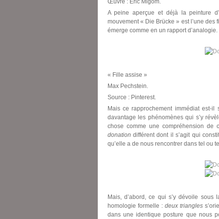
Œuvre : Eric Migom.
A peine aperçue et déjà la peinture d’
mouvement « Die Brücke » est l’une des fig
émerge comme en un rapport d’analogie. N
« Fille assise »
Max Pechstein.
Source : Pinterest.
Mais ce rapprochement immédiat est-il 
davantage les phénomènes qui s’y révèl
chose comme une compréhension de ce 
donation
différent dont il s’agit qui const
qu’elle a de nous rencontrer dans tel ou t
Mais, d’abord, ce qui s’y dévoile sous 
homologie formelle :
deux triangles
s’ori
dans une identique posture que nous pou