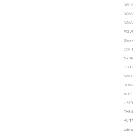
DEFI
NOUV
NOUV
FIGU
Blanc-
ECRI
MYDR
Les C
Néo-F
HOMMA
ALTE
LIBER
THEM
HUÎT
Littéra