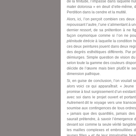
de la finitude, l’impasse dans laquelle n
mater dolorosa » en deuil d’elle-même, 
Perdition dans la cendre et la mutité.
Alors, ici, l’on perçoit combien ces deu
repoussant l’autre, l’une s’alimentant à u
dernier ressort, de sa prétention à ne fi
façon oxymorique comme si l’on ne pouv
plénitude étrécie
à laquelle la condition 
ces deux peintures jouent dans deux regist
des degrés esthétiques différents. Par 
démiurges. Simple question de vision du
selon toute la gamme des couleurs disponi
décide de l’œuvre mais bien plutôt le sen
dimension pathique.
Si, en guise de conclusion, l’on voulait se
alors voici ce qui apparaîtrait. « Jeune 
promise à tout surgissement d’un existant 
avec soi dans le projet ouvert et porta
Autrement dit le voyage vers une transcen
soumise aux contingences de tous ordres,
» jamais que des quantités, jamais des q
saurait prétendre, à savoir l’émergence du
devant soi comme la seule vérité tangible,
les mailles complexes et embrouillées d
jeunes filles » et de leur impalpable bea