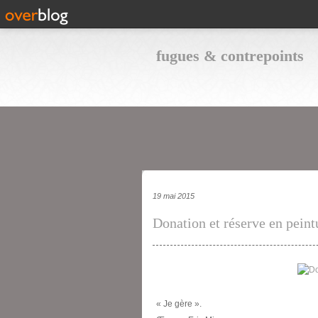
fugues & contrepoints
19 mai 2015
Donation et réserve en peint
« Je gère ».