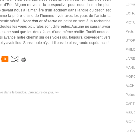
Ecritu
ion d’Eric Migom renverse la perspective pour nous la rendre plus
se devant nous à la manière d’un accident dans la toile du destin est
EXTR
omme la prière ultime de l’homme : voir avec les yeux de l’artiste la
seule vérité !
Donation et réserve
en peinture sont à la recherche
PICT
eules les voies picturales sont différentes. Aucune ne saurait avoir
Petits 
 gère » ne sont que les deux faces d’une même réalité. Tantôt nous en
nsi avance notre chemin sur des voies qui, toujours, convergent vers
UTOP
 y avoir lieu. Sans doute n’y a-t-il pas de plus grande espérance !
PHIL
LIVR
0
MANU
MORC
ALCH
ie dans le boudoir.
L'arcature du jour. >>
Petite
CART
MES 
BIOFI
La Cha