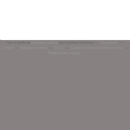
Voir le profil de
jean-paul vialard
sur le portail Overblog
Top articles
Contact
Signaler un abus
C.G.U.
Cookies et données personnelles
Préférences cookies