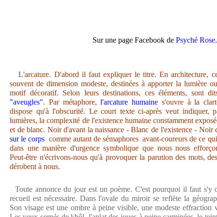
Sur une page Facebook de
Psyché Rose.
L'arcature. D'abord il faut expliquer le titre. En architecture, c
souvent de dimension modeste, destinées à apporter la lumière ou
motif décoratif. Selon leurs destinations, ces éléments, sont dit
"aveugles"
. Par métaphore,
l'arcature humaine
s'ouvre à la clar
dispose qu'à l'obscurité. Le court texte ci-après veut indiquer,
lumières, la complexité de l'existence humaine constamment exposée
et de blanc. Noir d'avant la naissance - Blanc de l'existence - Noir d
sur le corps
comme autant de sémaphores avant-coureurs de ce qui 
dans une manière d'urgence symbolique que nous nous efforçon
Peut-être n'écrivons-nous qu'à provoquer la parution des mots, des
dérobent à nous.
Toute annonce du jour est un poème. C'est pourquoi il faut s'y d
recueil est nécessaire. Dans l'ovale du miroir se reflète la géog
Son visage est une ombre à peine visible, une modeste effraction v
Les yeux cernés de khôl, l'aplat des joues à peine carminées, le teint