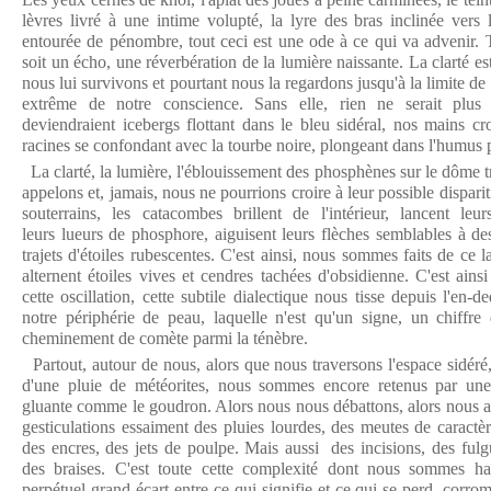
lèvres livré à une intime volupté, la lyre des bras inclinée vers l
entourée de pénombre, tout ceci est une ode à ce qui va advenir. T
soit un écho, une réverbération de la lumière naissante. La clarté es
nous lui survivons et pourtant nous la regardons jusqu'à la limite de
extrême de notre conscience. Sans elle, rien ne serait plus
deviendraient icebergs flottant dans le bleu sidéral, nos mains cr
racines se confondant avec la tourbe noire, plongeant dans l'humus 
La clarté, la lumière, l'éblouissement des phosphènes sur le dôme tr
appelons et, jamais, nous ne pourrions croire à leur possible dispari
souterrains, les catacombes brillent de l'intérieur, lancent leurs
leurs lueurs de phosphore, aiguisent leurs flèches semblables à d
trajets d'étoiles rubescentes. C'est ainsi, nous sommes faits de ce 
alternent étoiles vives et cendres tachées d'obsidienne. C'est ain
cette oscillation, cette subtile dialectique nous tisse depuis l'en-d
notre périphérie de peau, laquelle n'est qu'un signe, un chiffre d
cheminement de comète parmi la ténèbre.
Partout, autour de nous, alors que nous traversons l'espace sidéré, 
d'une pluie de météorites, nous sommes encore retenus par une
gluante comme le goudron. Alors nous nous débattons, alors nous 
gesticulations essaiment des pluies lourdes, des meutes de caract
des encres, des jets de poulpe. Mais aussi des incisions, des fulg
des braises. C'est toute cette complexité dont nous sommes hab
perpétuel grand écart entre ce qui signifie et ce qui se perd, corro