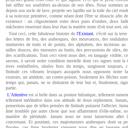
fait siffler ses soufrières au-dessus de nos têtes. Nous sommes u
depuis son socle de lave, projette ses lapillis sur la toile du ciel re
à sa noirceur primitive, comme néant dont l'être se dissocie afin d
existence : un clignotement
entre deux pans d'ombre, deux fail
mâchoires enserrant dans leur étau la matière noire d'où tout sort, où 
Tout ceci, cette fabuleuse histoire de
l'Existant
, s'écrit sur la ter
des lettres de feu, des arabesques, des mouvances, des ondulation
mutineries de traits et de points, des alphabets, des incisions au
tailles douces, des morsures au burin, des percussions de silex, de
des scarifications. Tout ceci vient nous dire, en langage visible, 
savons, à savoir notre condition mortelle dont ces signes sont la
rives enténébrées, situées hors du temps, surgissent toujours
finitude
ces vibrants lexiques auxquels nous opposons notre 
exutoire, un antidote, un contre-poison. Seulement les flèches sont
temps qui, jamais, ne se distraient de leur but et, finalement, signe
partie.
L'Attentive
est si belle dans sa posture hiératique, tellement ramen
tellement méditative dans son attitude de doux repliement. Jamai
penserions que de telles pensées de finitude
puissent l'affecter. Jam
âme troublée par autre chose que son affairement d'elle-même, so
manière de plénitude. Jamais nous ne nous laisserions aller 
concernant. Et pourtant, ces majestueuses arabesques dont sa pea
florales, ces fines broderies viennent nous dire en langage es