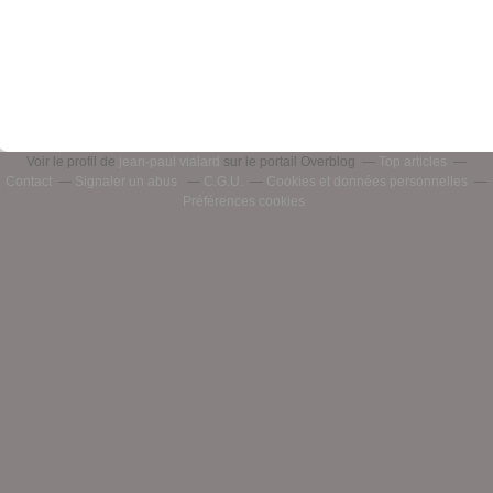
Voir le profil de
jean-paul vialard
sur le portail Overblog
Top articles
Contact
Signaler un abus
C.G.U.
Cookies et données personnelles
Préférences cookies