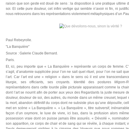
raison que son geste est doué de sens : la disposition à une pratique ultime 
soi. Et cette pure douleur, cet infini vertige qui semble n’avoir ni fin, ni justi
nous retrouvons dans les représentations violemment métaphysiques d’un
Pau
Paul Rebeyrolle.
"La Banquière"
Source : Galerie Claude Bernard.
Paris.
Et, ici, peu importe que « La Banquière » représente un corps de femme. C’e
s’agit, d’anatomie suppliciée pour l’on ne sait quel rituel, pour l’on ne sait quel
l’art. Car l’art est une « religion » dans le sens où il est une transcendan
liturgie, ses officiants, ses croyants. Identité des postures
Migom-Re
représentations dans cette lourde pâte picturale apparaissant comme la cha
dont l’art se nourrit afin de porter aux yeux des Regardants la juste mesure de l
douleur, douleur de soi, des autres, du monde dans un même creuset, lequel n
la mort, abandon définitif du corps dont ne subsiste plus qu’une dépouille, ce
met en scène « La Banquière ». « La Banquière », titre subversif, inénarrable i
façon d’un oxymore, le luxe de vivre, ici bas, dans la profusion alors même
possession vraie dont on puisse jamais être assurés. « Dévoilé », nominati
son apparition, ce corps de chair et de sang qui se révèle, à chaque instant, v
Seuls demeureront visibles à la cimaise des Voyeurs que nous sommes les