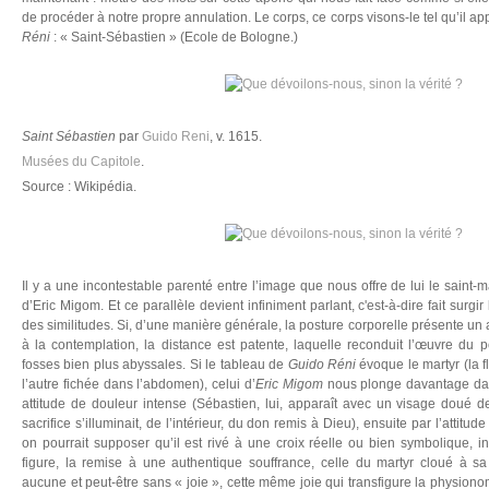
de procéder à notre propre annulation. Le corps, ce corps visons-le tel qu’il a
Réni
: « Saint-Sébastien » (Ecole de Bologne.)
Saint Sébastien
par
Guido Reni
, v. 1615.
Musées du Capitole
.
Source : Wikipédia.
Il y a une incontestable parenté entre l’image que nous offre de lui le saint-ma
d’Eric Migom. Et ce parallèle devient infiniment parlant, c'est-à-dire fait sur
des similitudes. Si, d’une manière générale, la posture corporelle présente un ai
à la contemplation, la distance est patente, laquelle reconduit l’œuvre du
fosses bien plus abyssales. Si le tableau de
Guido Réni
évoque le martyr (la f
l’autre fichée dans l’abdomen), celui d’
Eric Migom
nous plonge davantage dan
attitude de douleur intense (Sébastien, lui, apparaît avec un visage doué 
sacrifice s’illuminait, de l’intérieur, du don remis à Dieu), ensuite par l’attitu
on pourrait supposer qu’il est rivé à une croix réelle ou bien symbolique, i
figure, la remise à une authentique souffrance, celle du martyr cloué à sa
aucune et peut-être sans « joie », cette même joie qui transfigure la physion