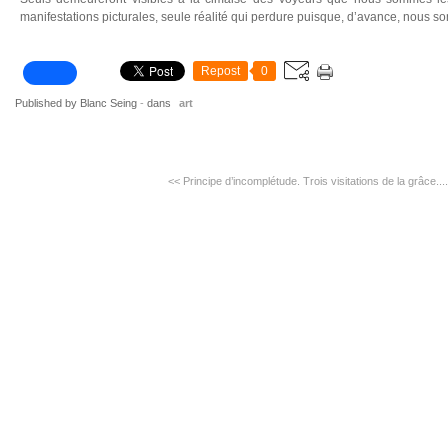
manifestations picturales, seule réalité qui perdure puisque, d’avance, nous
Repost
0
Published by Blanc Seing
-
dans
art
<< Principe d’incomplétude.
Trois visitations de la grâce...