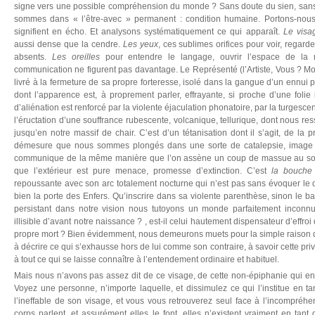
signe vers une possible compréhension du monde ? Sans doute du sien, sans
sommes dans « l’être-avec » permanent : condition humaine. Portons-nous
signifient en écho. Et analysons systématiquement ce qui apparaît.
Le visa
aussi dense que la cendre.
Les yeux
, ces sublimes orifices pour voir, regard
absents.
Les oreilles
pour entendre le langage, ouvrir l’espace de la rel
communication ne figurent pas davantage. Le Représenté (l’Artiste, Vous ? M
livré à la fermeture de sa propre forteresse, isolé dans la gangue d’un ennui 
dont l’apparence est, à proprement parler, effrayante, si proche d’une folie
d’aliénation est renforcé par la violente éjaculation phonatoire, par la turgesc
l’éructation d’une souffrance rubescente, volcanique, tellurique, dont nous res
jusqu’en notre massif de chair. C’est d’un tétanisation dont il s’agit, de la 
démesure que nous sommes plongés dans une sorte de catalepsie, image 
communique de la même manière que l’on assène un coup de massue au sortir 
que l’extérieur est pure menace, promesse d’extinction. C’est
la bouche
repoussante avec son arc totalement nocturne qui n’est pas sans évoquer le 
bien la porte des Enfers. Qu’inscrire dans sa violente parenthèse, sinon le b
persistant dans notre vision nous tutoyons un monde parfaitement inconnu :
illisible d’avant notre naissance ? , est-il celui hautement dispensateur d’effro
propre mort ? Bien évidemment, nous demeurons muets pour la simple raison
à décrire ce qui s’exhausse hors de lui comme son contraire, à savoir cette pri
à tout ce qui se laisse connaître à l’entendement ordinaire et habituel.
Mais nous n’avons pas assez dit de ce visage, de cette non-épiphanie qui en
Voyez une personne, n’importe laquelle, et dissimulez ce qui l’institue en ta
l’ineffable de son visage, et vous vous retrouverez seul face à l’incompréhen
corps parlent, et assurément elles le font, elles n’existent vraiment en tan