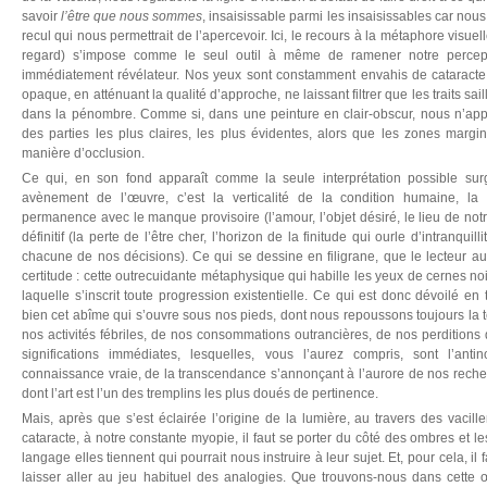
savoir
l’être que nous sommes
, insaisissable parmi les insaisissables car no
recul qui nous permettrait de l’apercevoir. Ici, le recours à la métaphore visuel
regard) s’impose comme le seul outil à même de ramener notre percepti
immédiatement révélateur. Nos yeux sont constamment envahis de cataracte,
opaque, en atténuant la qualité d’approche, ne laissant filtrer que les traits sail
dans la pénombre. Comme si, dans une peinture en clair-obscur, nous n’appr
des parties les plus claires, les plus évidentes, alors que les zones marg
manière d’occlusion.
Ce qui, en son fond apparaît comme la seule interprétation possible su
avènement de l’œuvre, c’est la verticalité de la condition humaine, la r
permanence avec le manque provisoire (l’amour, l’objet désiré, le lieu de no
définitif (la perte de l’être cher, l’horizon de la finitude qui ourle d’intranqui
chacune de nos décisions). Ce qui se dessine en filigrane, que le lecteur 
certitude : cette outrecuidante métaphysique qui habille les yeux de cernes no
laquelle s’inscrit toute progression existentielle. Ce qui est donc dévoilé en t
bien cet abîme qui s’ouvre sous nos pieds, dont nous repoussons toujours la 
nos activités fébriles, de nos consommations outrancières, de nos perditions
significations immédiates, lesquelles, vous l’aurez compris, sont l’an
connaissance vraie, de la transcendance s’annonçant à l’aurore de nos recher
dont l’art est l’un des tremplins les plus doués de pertinence.
Mais, après que s’est éclairée l’origine de la lumière, au travers des vacil
cataracte, à notre constante myopie, il faut se porter du côté des ombres et le
langage elles tiennent qui pourrait nous instruire à leur sujet. Et, pour cela, il f
laisser aller au jeu habituel des analogies. Que trouvons-nous dans cette 