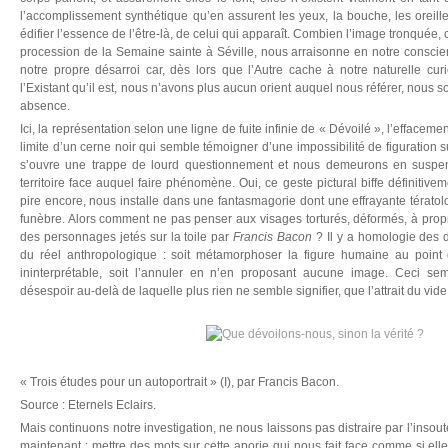
l’accomplissement synthétique qu’en assurent les yeux, la bouche, les oreille
édifier l’essence de l’être-là, de celui qui apparaît. Combien l’image tronquée, 
procession de la Semaine sainte à Séville, nous arraisonne en notre consci
notre propre désarroi car, dès lors que l’Autre cache à notre naturelle cu
l’Existant qu’il est, nous n’avons plus aucun orient auquel nous référer, nous
absence.
Ici, la représentation selon une ligne de fuite infinie de « Dévoilé », l’effacemen
limite d’un cerne noir qui semble témoigner d’une impossibilité de figuration 
s’ouvre une trappe de lourd questionnement et nous demeurons en suspen
territoire face auquel faire phénomène. Oui, ce geste pictural biffe définitiv
pire encore, nous installe dans une fantasmagorie dont une effrayante tératol
funèbre. Alors comment ne pas penser aux visages torturés, déformés, à propr
des personnages jetés sur la toile par
Francis Bacon
? Il y a homologie des 
du réel anthropologique : soit métamorphoser la figure humaine au point 
ininterprétable, soit l’annuler en n’en proposant aucune image. Ceci se
désespoir au-delà de laquelle plus rien ne semble signifier, que l’attrait du vide
« Trois études pour un autoportrait » (I), par Francis Bacon.
Source : Eternels Eclairs.
Mais continuons notre investigation, ne nous laissons pas distraire par l’insoute
maintenant : mettre des mots sur cette aporie qui nous fait face comme si elle