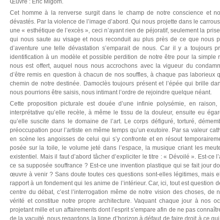
Œuvre : Eric Migom.
Cet homme à la renverse surgit dans le champ de notre conscience et 
dévastés. Par la violence de l’image d’abord. Qui nous projette dans le carrous
une « esthétique de l’excès », ceci n’ayant rien de péjoratif, seulement la pri
qui nous saute au visage et nous reconduit au plus près de ce que nous p
d’aventure une telle dévastation s’emparait de nous. Car il y a toujours p
identification à un modèle et possible perdition de notre être pour la simple r
nous est offert, auquel nous nous accrochons avec la vigueur du condamné
d’être remis en question à chacun de nos souffles, à chaque pas laborieux 
chemin de notre destinée. Damoclès toujours présent et l’épée qui brille da
nous pourrions être saisis, nous intimant l’ordre de rejoindre quelque néant.
Cette proposition picturale est douée d’une infinie polysémie, en raison
interprétative qu’elle recèle, à même le tissu de la douleur, ensuite eu é
qu’elle suscite dans le domaine de l’art. Le corps défiguré, torturé, déme
préoccupation pour l’artiste en même temps qu’un exutoire. Par sa valeur cath
en scène les angoisses de celui qui s’y confronte et en résout temporaireme
posée sur la toile, le volume jeté dans l’espace, la musique criant les meut
existentiel. Mais il faut d’abord tâcher d’expliciter le titre : « Dévoilé ». Est-ce l
ce sa supposée souffrance ? Est-ce une invention plastique qui se fait jour don
œuvre à venir ? Sans doute toutes ces questions sont-elles légitimes, mais 
rapport à un fondement qui les anime de l’intérieur. Car, ici, tout est question d
centre du débat, c’est l’interrogation même de notre vision des choses, de 
vérité et constitue notre propre architecture. Vaquant chaque jour à nos o
projetant mille et un affairements dont l’esprit s’empare afin de ne pas connaître
de la vacuité, nous regardons la ligne d’horizon à défaut de faire droit à ce qui