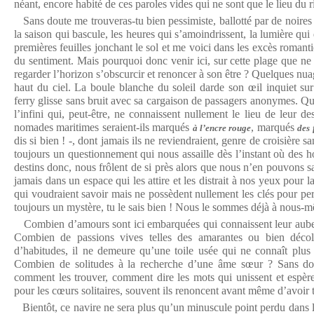
néant, encore habité de ces paroles vides qui ne sont que le lieu du r
Sans doute me trouveras-tu bien pessimiste, ballotté par de noires 
la saison qui bascule, les heures qui s’amoindrissent, la lumière qui 
premières feuilles jonchant le sol et me voici dans les excès roman
du sentiment. Mais pourquoi donc venir ici, sur cette plage que ne
regarder l’horizon s’obscurcir et renoncer à son être ? Quelques nua
haut du ciel. La boule blanche du soleil darde son œil inquiet sur
ferry glisse sans bruit avec sa cargaison de passagers anonymes. Qu
l’infini qui, peut-être, ne connaissent nullement le lieu de leur de
nomades maritimes seraient-ils marqués
, marqués
à l’encre rouge
des 
dis si bien ! -, dont jamais ils ne reviendraient, genre de croisière s
toujours un questionnement qui nous assaille dès l’instant où des
destins donc, nous frôlent de si près alors que nous n’en pouvons sai
jamais dans un espace qui les attire et les distrait à nos yeux pour 
qui voudraient savoir mais ne possèdent nullement les clés pour per
toujours un mystère, tu le sais bien ! Nous le sommes déjà à nous-
Combien d’amours sont ici embarquées qui connaissent leur aube 
Combien de passions vives telles des amarantes ou bien décolo
d’habitudes, il ne demeure qu’une toile usée qui ne connaît plus l
Combien de solitudes à la recherche d’une âme sœur ? Sans dou
comment les trouver, comment dire les mots qui unissent et espère
pour les cœurs solitaires, souvent ils renoncent avant même d’avoir t
Bientôt, ce navire ne sera plus qu’un minuscule point perdu dans l