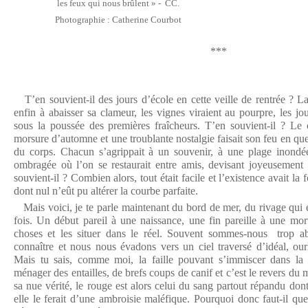
les feux qui nous brûlent » - CC.
Photographie : Catherine Courbot
***
T’en souvient-il des jours d’école en cette veille de rentrée ? La
enfin à abaisser sa clameur, les vignes viraient au pourpre, les jo
sous la poussée des premières fraîcheurs. T’en souvient-il ? Le 
morsure d’automne et une troublante nostalgie faisait son feu en que
du corps. Chacun s’agrippait à un souvenir, à une plage inondée 
ombragée où l’on se restaurait entre amis, devisant joyeusement
souvient-il ? Combien alors, tout était facile et l’existence avait l
dont nul n’eût pu altérer la courbe parfaite.
Mais voici, je te parle maintenant du bord de mer, du rivage qui e
fois. Un début pareil à une naissance, une fin pareille à une mort
choses et les situer dans le réel. Souvent sommes-nous trop a
connaître et nous nous évadons vers un ciel traversé d’idéal, ourl
Mais tu sais, comme moi, la faille pouvant s’immiscer dans la 
ménager des entailles, de brefs coups de canif et c’est le revers du
sa nue vérité, le rouge est alors celui du sang partout répandu do
elle le ferait d’une ambroisie maléfique. Pourquoi donc faut-il que 