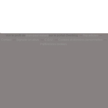
Voir le profil de
jean-paul vialard
sur le portail Overblog
Top articles
Contact
Signaler un abus
C.G.U.
Cookies et données personnelles
Préférences cookies