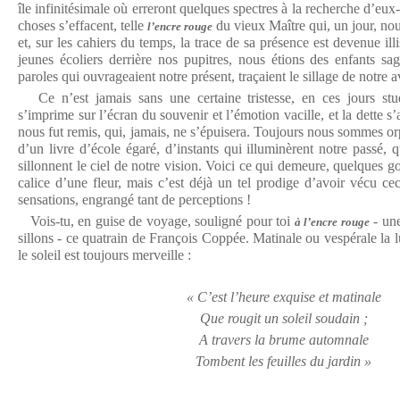
île infinitésimale où erreront quelques spectres à la recherche d’eux
choses s’effacent, telle
du vieux Maître qui, un jour, nous 
l’encre rouge
et, sur les cahiers du temps, la trace de sa présence est devenue ill
jeunes écoliers derrière nos pupitres, nous étions des enfants sag
paroles qui ouvrageaient notre présent, traçaient le sillage de notre a
Ce n’est jamais sans une certaine tristesse, en ces jours stud
s’imprime sur l’écran du souvenir et l’émotion vacille, et la dette s’
nous fut remis, qui, jamais, ne s’épuisera. Toujours nous sommes or
d’un livre d’école égaré, d’instants qui illuminèrent notre passé, q
sillonnent le ciel de notre vision. Voici ce qui demeure, quelques g
calice d’une fleur, mais c’est déjà un tel prodige d’avoir vécu ce
sensations, engrangé tant de perceptions !
Vois-tu, en guise de voyage, souligné pour toi
- une
à l’encre rouge
sillons - ce quatrain de François Coppée. Matinale ou vespérale la l
le soleil est toujours merveille :
« C’est l’heure exquise et matinale
Que rougit un soleil soudain ;
A travers la brume automnale
Tombent les feuilles du jardin »