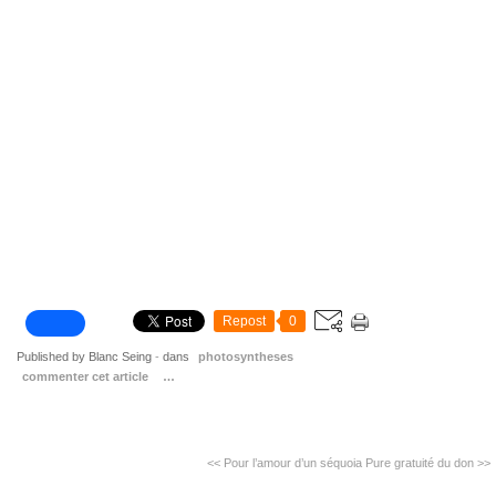
Repost
0
Published by Blanc Seing
-
dans
photosyntheses
commenter cet article
…
<< Pour l’amour d’un séquoia
Pure gratuité du don >>